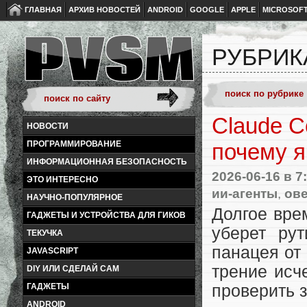
ГЛАВНАЯ
АРХИВ НОВОСТЕЙ
ANDROID
GOOGLE
APPLE
MICROSOF
РУБРИК
Claude C
НОВОСТИ
ПРОГРАММИРОВАНИЕ
почему я
ИНФОРМАЦИОННАЯ БЕЗОПАСНОСТЬ
2026-06-16
в 7
ЭТО ИНТЕРЕСНО
ии-агенты
,
ов
НАУЧНО-ПОПУЛЯРНОЕ
Долгое вре
ГАДЖЕТЫ И УСТРОЙСТВА ДЛЯ ГИКОВ
уберет ру
ТЕКУЧКА
панацея от
JAVASCRIPT
трение исч
DIY ИЛИ СДЕЛАЙ САМ
ГАДЖЕТЫ
проверить з
ANDROID