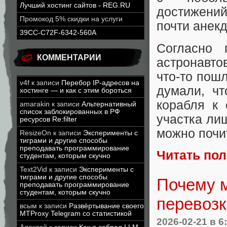
Лучший хостинг сайтов - REG.RU
достижений
Промокод 5% скидки на услуги
почти анекд
39CC-C72F-6342-560A
Согласно 
КОММЕНТАРИИ
астронавт
что-то пош
v4f
к записи
Перебор IP-адресов на
думали, чт
хостинге — и как с этим бороться
корабля к
amarakin
к записи
Альтернативный
список заблокированных в РФ
участка ли
ресурсов Re:filter
можно почи
ResizeOn
к записи
Эксперименты с
тиграми и другие способы
преподавать программирование
Читать по
студентам, которым скучно
Text2Vid
к записи
Эксперименты с
тиграми и другие способы
Почему 
преподавать программирование
студентам, которым скучно
перевозк
всым
к записи
Развёртывание своего
MTProxy Telegram со статистикой
2026-02-21
в 6