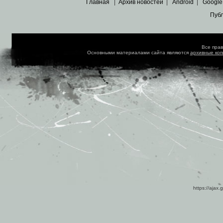
Главная
|
Архив новостей
|
Android
|
Google
Пуб
Все пра
Основными материалами сайта являются
архивные ко
https://ajax.