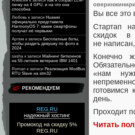
Алексей
к записи
Как я собрал LLM-
оверинжинири
печку на 4 GPU, и на что она
способна
Вы все это 
Любовь
к записи
Huawei
официально представила
Стартап н
HarmonyOS 7: какие смартфоны
получат её первыми
скидок в
Артем
к записи
Бесплатные боты,
не написан,
чтобы раздеть девушку по фото в
2024
Конечно ж
sasha
к записи
Майнинг биткоинов
на 55-летнем ветеране IBM 1401
Обязательн
Roman
к записи
Реализация ModBus
«нам нуж
RTU Slave на stm32
непременно
РЕКОМЕНДУЕМ
готовимся 
день.
REG.RU
Проходит п
надежный хостинг
Читать по
Промокод на скидку 5%
REG.RU