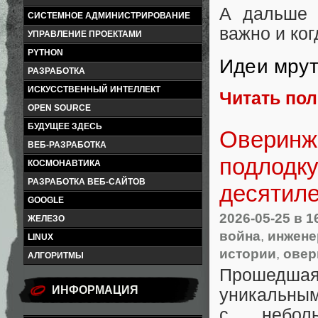
А дальше 
СИСТЕМНОЕ АДМИНИСТРИРОВАНИЕ
важно и ког
УПРАВЛЕНИЕ ПРОЕКТАМИ
PYTHON
Идеи мрут
РАЗРАБОТКА
ИСКУССТВЕННЫЙ ИНТЕЛЛЕКТ
Читать по
OPEN SOURCE
БУДУЩЕЕ ЗДЕСЬ
Оверинж
ВЕБ-РАЗРАБОТКА
подлодку
КОСМОНАВТИКА
РАЗРАБОТКА ВЕБ-САЙТОВ
десятил
GOOGLE
2026-05-25
в 1
ЖЕЛЕЗО
война
,
инжене
LINUX
истории
,
овер
АЛГОРИТМЫ
Прошедшая
ИНФОРМАЦИЯ
уникальным
с неболь