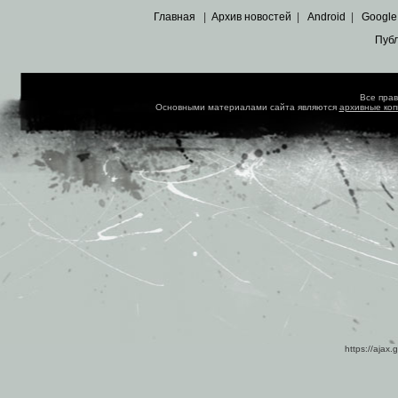
Главная
|
Архив новостей
|
Android
|
Google
Пуб
Все пра
Основными материалами сайта являются
архивные ко
https://ajax.