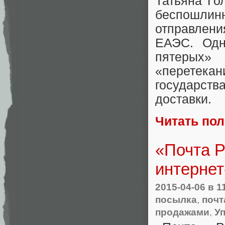
Татьяна Го
беспошлин
отправлен
ЕАЭС. Одн
пятерых»
«перетек
государст
доставки.
Читать по
«Почта Р
интернет
2015-04-06
в 1
посылка
,
почт
продажами
,
У