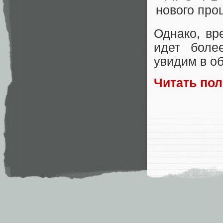
Однако, вр
идет боле
увидим в о
Читать по