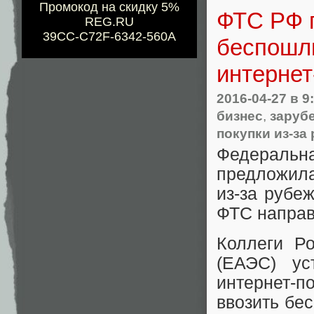
Промокод на скидку 5%
ФТС РФ 
REG.RU
39CC-C72F-6342-560A
беспошли
интернет
2016-04-27
в 9
бизнес
,
заруб
покупки из-за
Федераль
предложила
из-за рубе
ФТС направ
Коллеги Р
(ЕАЭС) ус
интернет-
ввозить бе