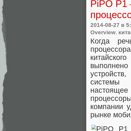
PiPO P1 
процесс
2014-08-27
в 5
Overview
,
кит
Когда ре
процессор
китайског
выполнено 
устройств
системы 
настоящее
процессо
компании у
рынке моби