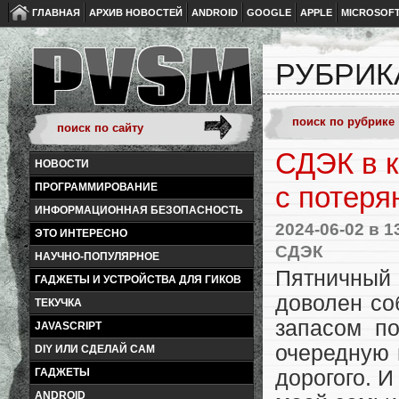
ГЛАВНАЯ
АРХИВ НОВОСТЕЙ
ANDROID
GOOGLE
APPLE
MICROSOF
РУБРИК
СДЭК в к
НОВОСТИ
ПРОГРАММИРОВАНИЕ
с потер
ИНФОРМАЦИОННАЯ БЕЗОПАСНОСТЬ
2024-06-02
в 1
ЭТО ИНТЕРЕСНО
СДЭК
НАУЧНО-ПОПУЛЯРНОЕ
Пятничный
ГАДЖЕТЫ И УСТРОЙСТВА ДЛЯ ГИКОВ
доволен со
ТЕКУЧКА
запасом по
JAVASCRIPT
очередную 
DIY ИЛИ СДЕЛАЙ САМ
ГАДЖЕТЫ
дорогого. И
ANDROID