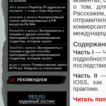
моментах, 
на коленке
о том, дл
v4f
к записи
Перебор IP-адресов на
хостинге — и как с этим бороться
Расскажем
amarakin
к записи
Альтернативный
отправител
список заблокированных в РФ
ресурсов Re:filter
коммерса
ResizeOn
к записи
Эксперименты с
международ
тиграми и другие способы
преподавать программирование
студентам, которым скучно
Содержан
Text2Vid
к записи
Эксперименты с
Часть I
— Ч
тиграми и другие способы
преподавать программирование
подробно
студентам, которым скучно
последствия
всым
к записи
Развёртывание своего
MTProxy Telegram со статистикой
Часть II
— 
РЕКОМЕНДУЕМ
IOSS, как
практике.
REG.RU
Читать по
надежный хостинг