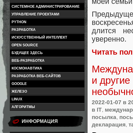
моей семьи
СИСТЕМНОЕ АДМИНИСТРИРОВАНИЕ
Предыдуще
УПРАВЛЕНИЕ ПРОЕКТАМИ
воскресень
PYTHON
длится не
РАЗРАБОТКА
уверенно.
ИСКУССТВЕННЫЙ ИНТЕЛЛЕКТ
OPEN SOURCE
Читать по
БУДУЩЕЕ ЗДЕСЬ
ВЕБ-РАЗРАБОТКА
Междунар
КОСМОНАВТИКА
РАЗРАБОТКА ВЕБ-САЙТОВ
и другие
GOOGLE
необычн
ЖЕЛЕЗО
LINUX
2022-01-07
в 2
АЛГОРИТМЫ
в IT
,
междунар
посылка
,
пос
ИНФОРМАЦИЯ
декларация
,
т