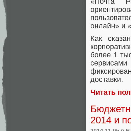
«Почта Р
ориентир
пользовате
онлайн» и 
Как сказ
корпорат
более 1 ты
сервисами
фиксирова
доставки.
Читать по
Бюджетно
2014 и п
2014-11-05
в 9