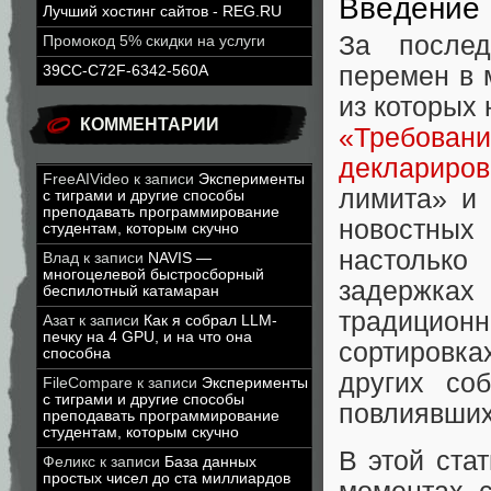
Введение
Лучший хостинг сайтов - REG.RU
За после
Промокод 5% скидки на услуги
перемен в 
39CC-C72F-6342-560A
из которых
КОММЕНТАРИИ
«Требов
деклариров
FreeAIVideo
к записи
Эксперименты
лимита» и 
с тиграми и другие способы
преподавать программирование
новостных
студентам, которым скучно
настолько
Влад
к записи
NAVIS —
многоцелевой быстросборный
задержках
беспилотный катамаран
традицион
Азат
к записи
Как я собрал LLM-
печку на 4 GPU, и на что она
сортировка
способна
других со
FileCompare
к записи
Эксперименты
с тиграми и другие способы
повлиявших
преподавать программирование
студентам, которым скучно
В этой ста
Феликс
к записи
База данных
простых чисел до ста миллиардов