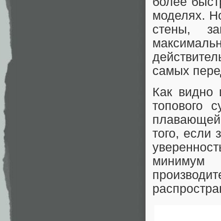
более быст
моделях. Н
стены, з
максималь
действител
самых пере
Как видно 
топового 
плавающей 
того, если
уверенност
минимум 
производ
распростран