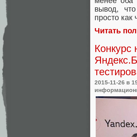
менее оба 
вывод, чт
просто как 
Читать по
Конкурс 
Яндекс.Б
тестиров
2015-11-26
в 1
информационн