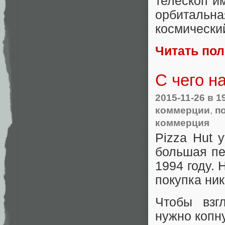
телескоп и
орбитальн
космически
Читать по
С чего н
2015-11-26
в 1
коммерции
,
п
коммерция
Pizza Hut 
большая пе
1994 году. 
покупка ник
Чтобы взг
нужно копн