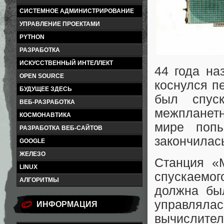
СИСТЕМНОЕ АДМИНИСТРИРОВАНИЕ
УПРАВЛЕНИЕ ПРОЕКТАМИ
PYTHON
РАЗРАБОТКА
ИСКУССТВЕННЫЙ ИНТЕЛЛЕКТ
44 года на
OPEN SOURCE
коснулся п
БУДУЩЕЕ ЗДЕСЬ
был спуск
ВЕБ-РАЗРАБОТКА
межпланетн
КОСМОНАВТИКА
мире попы
РАЗРАБОТКА ВЕБ-САЙТОВ
закончилас
GOOGLE
ЖЕЛЕЗО
Станция «
LINUX
спускаемог
АЛГОРИТМЫ
должна бы
управляла
ИНФОРМАЦИЯ
вычислите