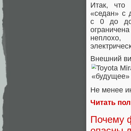
Итак, что
«седан» с 
с 0 до до
ограничена
неплохо,
электричес
Внешний ви
Не менее ин
Читать по
Почему ф
опасны д