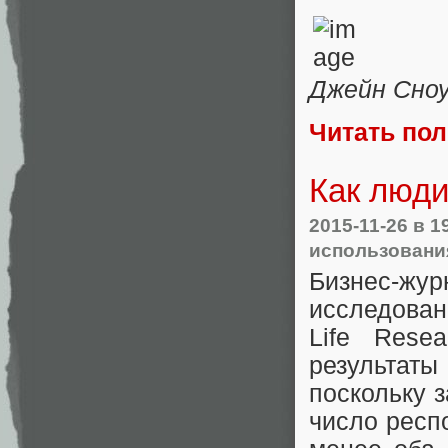
Джейн Сноу
Читать по
Как люди
2015-11-26
в 1
использовани
Бизнес-ж
исследован
Life Rese
результаты
поскольку 
число респ