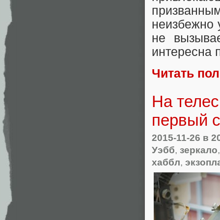
призванным
неизбежно 
не вызыва
интересна п
Читать по
На телес
первый с
2015-11-26
в 2
Уэбб
,
зеркало
хаббл
,
экзопл