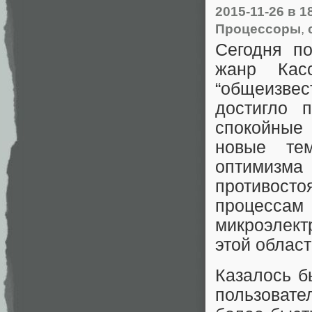
2015-11-26
в 1
Процессоры
,
Сегодня п
жанр Кас
“общеизвес
достигло 
спокойные
новые те
оптимизма 
противост
процесса
микроэлек
этой област
Казалось б
пользоват