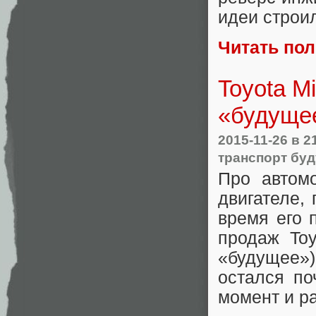
идеи строи
Читать по
Toyota M
«будуще
2015-11-26
в 2
транспорт бу
Про автом
двигателе,
время его 
продаж Toy
«будущее»)
остался по
момент и ра