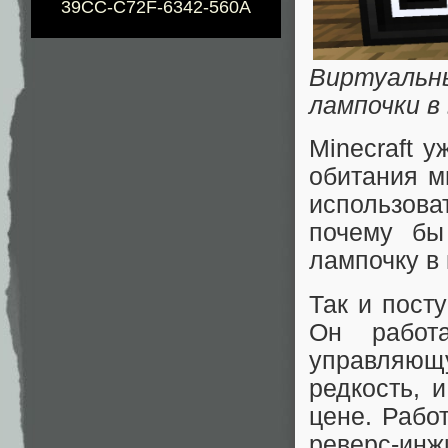
39CC-C72F-6342-560A
Виртуальн
лампочки в
Minecraft 
обитания м
использов
почему бы
лампочку в 
Так и пост
Он работ
управляющ
редкость, 
цене. Рабо
реверс-ин