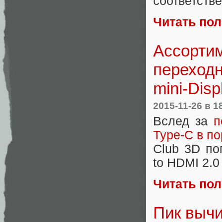
соответстве
Читать по
Ассортим
переходни
mini-Disp
2015-11-26
в 1
Вслед за
п
Type-C в по
Club 3D по
to HDMI 2.0 
Читать по
Пик вычи