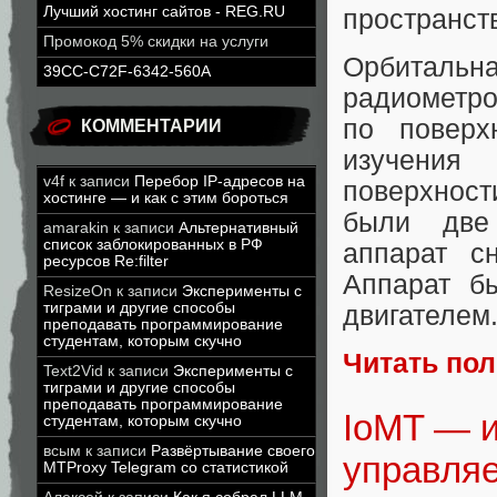
Лучший хостинг сайтов - REG.RU
пространств
Промокод 5% скидки на услуги
Орбитальн
39CC-C72F-6342-560A
радиометр
по поверх
КОММЕНТАРИИ
изучения
v4f
к записи
Перебор IP-адресов на
поверхност
хостинге — и как с этим бороться
были две
amarakin
к записи
Альтернативный
список заблокированных в РФ
аппарат с
ресурсов Re:filter
Аппарат б
ResizeOn
к записи
Эксперименты с
тиграми и другие способы
двигателем
преподавать программирование
студентам, которым скучно
Читать по
Text2Vid
к записи
Эксперименты с
тиграми и другие способы
преподавать программирование
IoMT — и
студентам, которым скучно
всым
к записи
Развёртывание своего
управля
MTProxy Telegram со статистикой