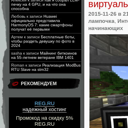
Алексей
к записи
Как я собрал LLM-
виртуал
печку на 4 GPU, и на что она
способна
2015-11-26
в 2
Любовь
к записи
Huawei
лампочка
,
Инт
официально представила
HarmonyOS 7: какие смартфоны
начинающих
получат её первыми
Артем
к записи
Бесплатные боты,
чтобы раздеть девушку по фото в
2024
sasha
к записи
Майнинг биткоинов
на 55-летнем ветеране IBM 1401
Roman
к записи
Реализация ModBus
RTU Slave на stm32
РЕКОМЕНДУЕМ
REG.RU
надежный хостинг
Промокод на скидку 5%
REG.RU