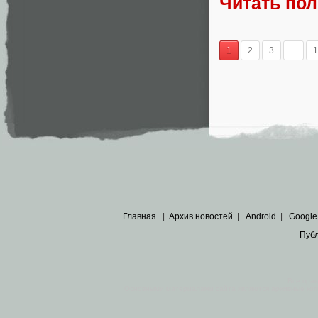
Читать по
1
2
3
...
1
Главная
|
Архив новостей
|
Android
|
Google
Пуб
Все пра
Основными материалами сайта являются
архивные ко