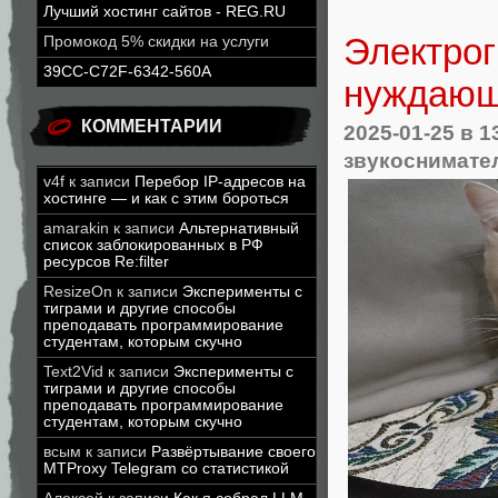
Лучший хостинг сайтов - REG.RU
Электрог
Промокод 5% скидки на услуги
39CC-C72F-6342-560A
нуждающ
КОММЕНТАРИИ
2025-01-25
в 1
звукоснимате
v4f
к записи
Перебор IP-адресов на
хостинге — и как с этим бороться
amarakin
к записи
Альтернативный
список заблокированных в РФ
ресурсов Re:filter
ResizeOn
к записи
Эксперименты с
тиграми и другие способы
преподавать программирование
студентам, которым скучно
Text2Vid
к записи
Эксперименты с
тиграми и другие способы
преподавать программирование
студентам, которым скучно
всым
к записи
Развёртывание своего
MTProxy Telegram со статистикой