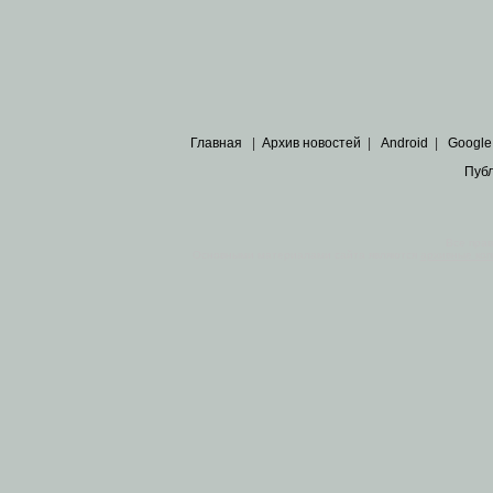
Главная
|
Архив новостей
|
Android
|
Google
Пуб
Все пра
Основными материалами сайта являются
архивные ко