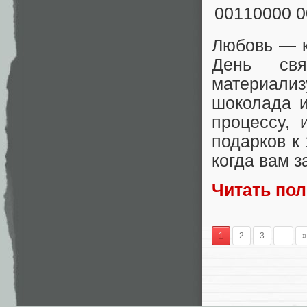
Любовь — к
День свя
материализ
шоколада и
процессу, 
подарков к
когда вам з
Читать по
1
2
3
...
»