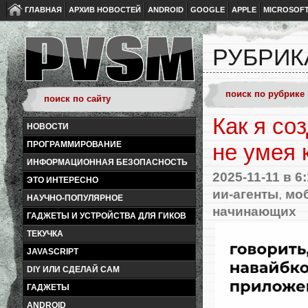
ГЛАВНАЯ
АРХИВ НОВОСТЕЙ
ANDROID
GOOGLE
APPLE
MICROSOF
РУБРИК
Как я со
НОВОСТИ
ПРОГРАММИРОВАНИЕ
не умея 
ИНФОРМАЦИОННАЯ БЕЗОПАСНОСТЬ
2025-11-11
в 6:
ЭТО ИНТЕРЕСНО
ии-агенты
,
мо
НАУЧНО-ПОПУЛЯРНОЕ
начинающих
ГАДЖЕТЫ И УСТРОЙСТВА ДЛЯ ГИКОВ
ТЕКУЧКА
JAVASCRIPT
DIY ИЛИ СДЕЛАЙ САМ
ГАДЖЕТЫ
ANDROID