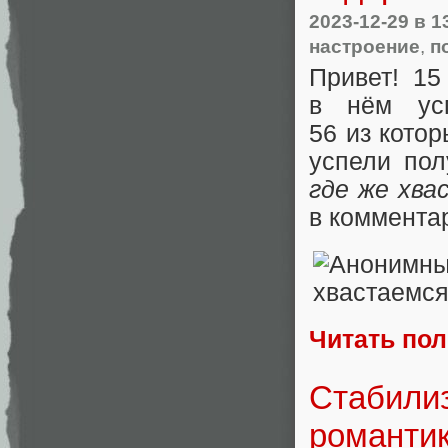
2023-12-29
в 1
настроение
,
п
Привет! 1
в нём усп
56 из кото
успели пол
где же хва
в комментар
Читать по
Стабили
романтик