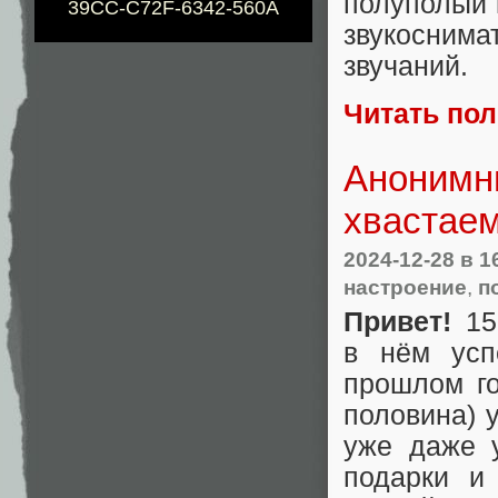
полуполый 
39CC-C72F-6342-560A
звукосни
звучаний.
Читать по
Анонимны
хвастае
2024-12-28
в 1
настроение
,
п
Привет!
15
в нём усп
прошлом го
половина) 
уже даже 
подарки и