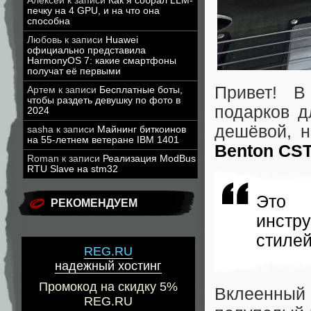
Алексей
к записи
Как я собрал LLM-
печку на 4 GPU, и на что она
способна
Любовь
к записи
Huawei
официально представила
HarmonyOS 7: какие смартфоны
получат её первыми
Привет! В
Артем
к записи
Бесплатные боты,
чтобы раздеть девушку по фото в
подарков д
2024
дешёвой, н
sasha
к записи
Майнинг биткоинов
на 55-летнем ветеране IBM 1401
Benton CST
Roman
к записи
Реализация ModBus
RTU Slave на stm32
Это в
РЕКОМЕНДУЕМ
инстр
стилей
REG.RU
надежный хостинг
Промокод на скидку 5%
Вклеенный
REG.RU