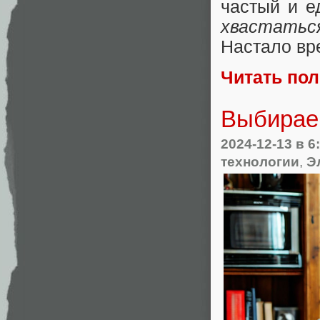
частый и е
хвастаться
Настало вре
Читать по
Выбирае
2024-12-13
в 6
технологии
,
Э