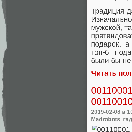
Традиция д
Изначальн
мужской, та
претендова
подарок, 
топ-6 под
были бы не 
Читать по
00110001
0011001
2019-02-08
в 1
Madrobots
,
га