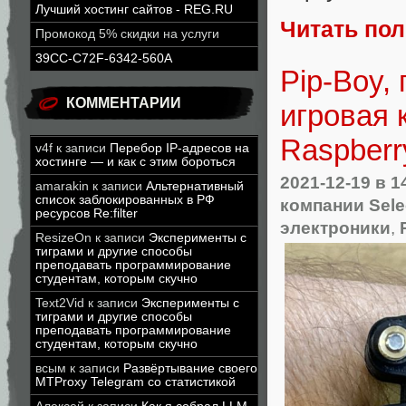
Лучший хостинг сайтов - REG.RU
Читать по
Промокод 5% скидки на услуги
39CC-C72F-6342-560A
Pip-Boy,
КОММЕНТАРИИ
игровая 
Raspberr
v4f
к записи
Перебор IP-адресов на
хостинге — и как с этим бороться
2021-12-19
в 1
amarakin
к записи
Альтернативный
список заблокированных в РФ
компании Sele
ресурсов Re:filter
электроники
,
ResizeOn
к записи
Эксперименты с
тиграми и другие способы
преподавать программирование
студентам, которым скучно
Text2Vid
к записи
Эксперименты с
тиграми и другие способы
преподавать программирование
студентам, которым скучно
всым
к записи
Развёртывание своего
MTProxy Telegram со статистикой