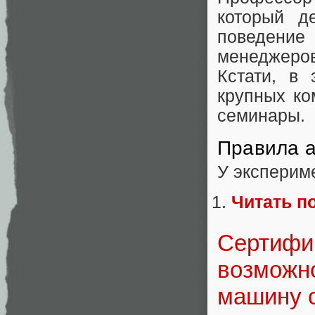
который д
поведение
менеджеров
Кстати, в
крупных ко
семинары.
Правила 
У эксперим
Читать п
Сертифи
возможно
машину 