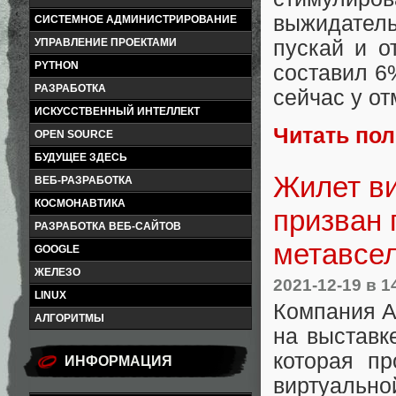
выжидатель
СИСТЕМНОЕ АДМИНИСТРИРОВАНИЕ
пускай и о
УПРАВЛЕНИЕ ПРОЕКТАМИ
PYTHON
составил 6
РАЗРАБОТКА
сейчас у от
ИСКУССТВЕННЫЙ ИНТЕЛЛЕКТ
Читать по
OPEN SOURCE
БУДУЩЕЕ ЗДЕСЬ
Жилет ви
ВЕБ-РАЗРАБОТКА
КОСМОНАВТИКА
призван 
РАЗРАБОТКА ВЕБ-САЙТОВ
метавсе
GOOGLE
ЖЕЛЕЗО
2021-12-19
в 1
LINUX
Компания A
АЛГОРИТМЫ
на выставк
которая пр
ИНФОРМАЦИЯ
виртуальной