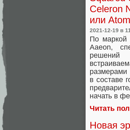
Celeron 
или Ato
2021-12-19
в 1
По маркой 
Aaeon, сп
решений 
встраива
размерами 
в составе 
предварите
начать в фе
Читать по
Новая эр