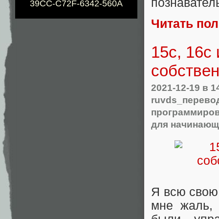
познавател
39CC-C72F-6342-560A
Читать по
15с, 16c
собствен
2021-12-19
в 1
ruvds_перево
программиров
для начинающ
Я всю свою
мне жаль,