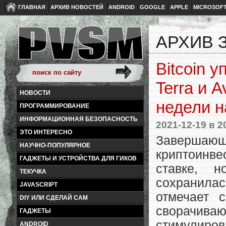
ГЛАВНАЯ
АРХИВ НОВОСТЕЙ
ANDROID
GOOGLE
APPLE
MICROSOF
АРХИВ З
Bitcoin у
Terra и 
НОВОСТИ
недели н
ПРОГРАММИРОВАНИЕ
ИНФОРМАЦИОННАЯ БЕЗОПАСНОСТЬ
2021-12-19
в 2
ЭТО ИНТЕРЕСНО
Завершаю
НАУЧНО-ПОПУЛЯРНОЕ
криптоинв
ГАДЖЕТЫ И УСТРОЙСТВА ДЛЯ ГИКОВ
ставке, н
ТЕКУЧКА
сохранилас
JAVASCRIPT
отмечает 
DIY ИЛИ СДЕЛАЙ САМ
сворачи
ГАДЖЕТЫ
стимулир
ANDROID