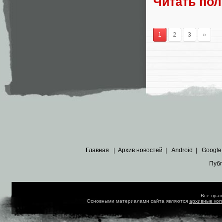
Читать по
1
2
3
»
Главная
|
Архив новостей
|
Android
|
Google
Пуб
Все пра
Основными материалами сайта являются
архивные ко