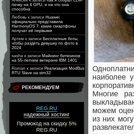
Алексей
к записи
Как я собрал LLM-
печку на 4 GPU, и на что она
способна
Любовь
к записи
Huawei
официально представила
HarmonyOS 7: какие смартфоны
получат её первыми
Артем
к записи
Бесплатные боты,
чтобы раздеть девушку по фото в
2024
sasha
к записи
Майнинг биткоинов
на 55-летнем ветеране IBM 1401
Одноплатн
Roman
к записи
Реализация ModBus
RTU Slave на stm32
наиболее у
корпоратив
РЕКОМЕНДУЕМ
Многие ра
выкладываю
REG.RU
можем оцен
надежный хостинг
из них могу
Промокод на скидку 5%
развлекат
REG.RU