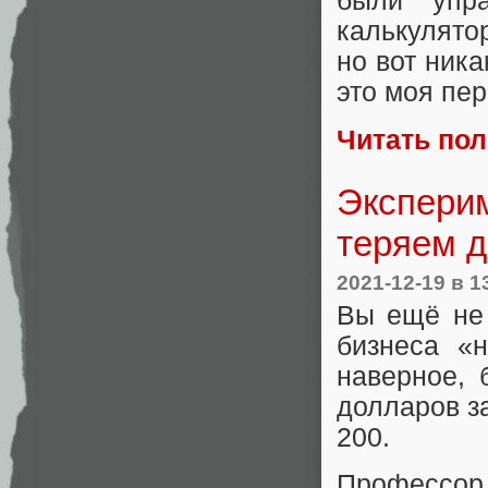
были упр
калькулято
но вот ника
это моя пер
Читать по
Эксперим
теряем д
2021-12-19
в 1
Вы ещё не
бизнеса «н
наверное, 
долларов з
200.
Профессо