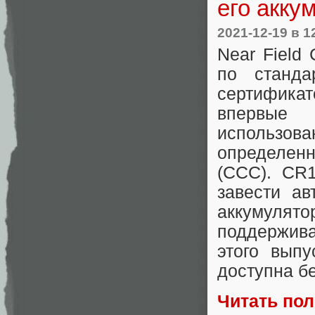
его акку
2021-12-19
в 1
Near Field
по станда
сертификат
впервые
использо
определенн
(CCC). CR1
завести а
аккумулят
поддерживат
этого выпу
доступна б
Читать по