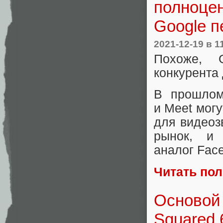
полноцен
Google п
2021-12-19
в 1
Похоже, 
конкурента
В прошлом
и Meet могу
для видеоз
рынок, и
аналог Fac
Читать по
Основой
Squared 