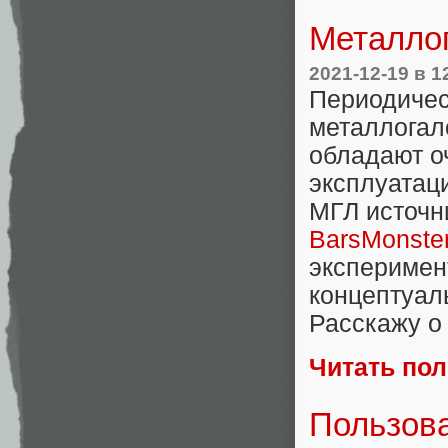
Металло
2021-12-19
в 1
Периодичес
металлогал
обладают о
эксплуатац
МГЛ источн
BarsMonste
эксперимен
концептуал
Расскажу о
Читать по
Пользова