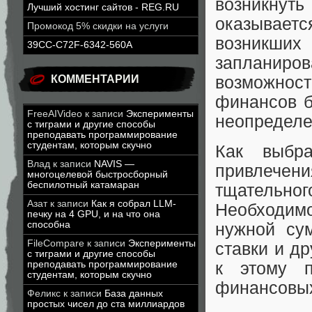
возникнут
Лучший хостинг сайтов - REG.RU
оказывае
Промокод 5% скидки на услуги
возникши
39CC-C72F-6342-560A
запланир
возможност
КОММЕНТАРИИ
финансов б
FreeAIVideo
к записи
Эксперименты
неопределе
с тиграми и другие способы
преподавать программирование
студентам, которым скучно
Как выбр
Влад
к записи
NAVIS —
привлече
многоцелевой быстросборный
беспилотный катамаран
тщательног
Азат
к записи
Как я собрал LLM-
Необходим
печку на 4 GPU, и на что она
способна
нужной су
FileCompare
к записи
Эксперименты
ставки и д
с тиграми и другие способы
к этому п
преподавать программирование
студентам, которым скучно
финансовых
Феликс
к записи
База данных
простых чисел до ста миллиардов