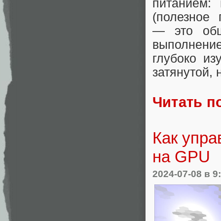
питанием:
(полезное
— это об
выполнение
глубоко из
затянутой, 
Читать п
Как упра
на GPU
2024-07-08
в 9