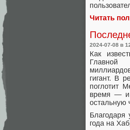
пользовате
Читать по
Последн
2024-07-08
в 1
Как извес
Главной 
миллиардов
гигант. В 
поглотит М
время — и
остальную ч
Благодаря
года на Ха