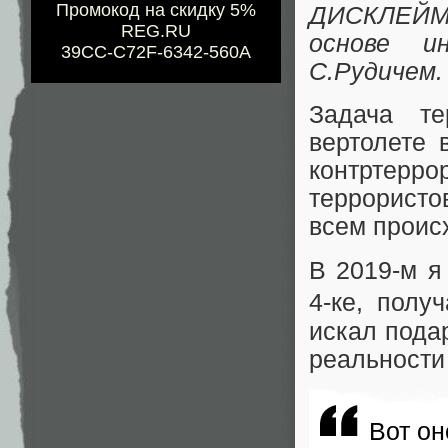
Промокод на скидку 5%
ДИСКЛЕЙМ
REG.RU
основе и
39CC-C72F-6342-560A
С.Рудичем
Задача те
вертолете 
контртерро
террористо
всем прои
В 2019-м я
4-ке, полу
искал пода
реальности
Вот он