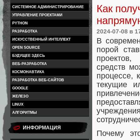
Как полу
СИСТЕМНОЕ АДМИНИСТРИРОВАНИЕ
УПРАВЛЕНИЕ ПРОЕКТАМИ
напрямую
PYTHON
2024-07-08
в 1
РАЗРАБОТКА
В современ
ИСКУССТВЕННЫЙ ИНТЕЛЛЕКТ
OPEN SOURCE
порой ста
БУДУЩЕЕ ЗДЕСЬ
проектов,
ВЕБ-РАЗРАБОТКА
средств мо
КОСМОНАВТИКА
процессе, 
РАЗРАБОТКА ВЕБ-САЙТОВ
текущие и
GOOGLE
привлеч
ЖЕЛЕЗО
предост
LINUX
учреждени
АЛГОРИТМЫ
сотрудниче
ИНФОРМАЦИЯ
Почему эт