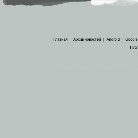
Главная
|
Архив новостей
|
Android
|
Google
Пуб
Все пра
Основными материалами сайта являются
архивные ко