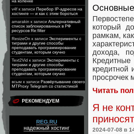
на коленке
Основные 
v4f
к записи
Перебор IP-адресов на
хостинге — и как с этим бороться
Первостеп
amarakin
к записи
Альтернативный
который до
список заблокированных в РФ
ресурсов Re:filter
рамкам, как
ResizeOn
к записи
Эксперименты с
характерис
тиграми и другие способы
преподавать программирование
дохода, п
студентам, которым скучно
Кредитны
Text2Vid
к записи
Эксперименты с
тиграми и другие способы
кредитной 
преподавать программирование
студентам, которым скучно
просрочек м
всым
к записи
Развёртывание своего
MTProxy Telegram со статистикой
Читать по
РЕКОМЕНДУЕМ
Я не кон
приносят
REG.RU
надежный хостинг
2024-07-08
в 1