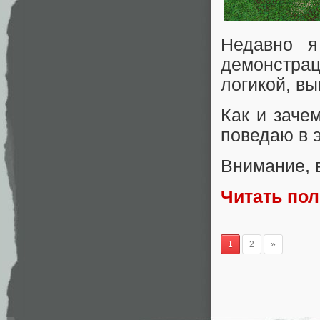
Недавно я
демонстр
логикой, в
Как и заче
поведаю в э
Внимание, в
Читать по
1
2
»