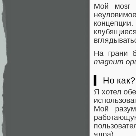
Мой мозг 
неуловимое
концепции
клубящиеся
вглядывать
На грани 
magnum op
▍ Но как?
Я хотел об
использов
Мой разу
работаю
пользовате
ядра).