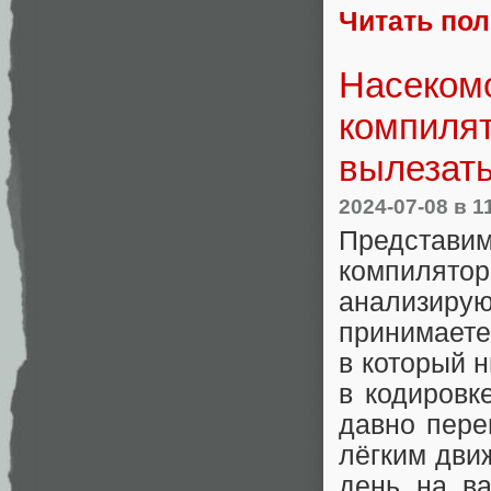
Читать по
Насекомо
компилят
вылезат
2024-07-08
в 1
Представим
компилято
анализирую
принимает
в который н
в кодировк
давно пере
лёгким дви
день на в