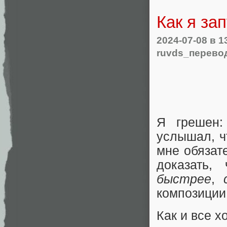
Как я зап
2024-07-08
в 1
ruvds_перево
Я грешен:
услышал, ч
мне обязат
доказать,
быстрее
,
композиции D
Как и все х