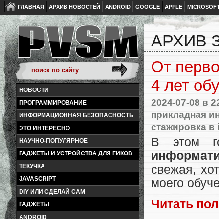
ГЛАВНАЯ
АРХИВ НОВОСТЕЙ
ANDROID
GOOGLE
APPLE
MICROSOF
АРХИВ З
От перво
4 лет об
НОВОСТИ
2024-07-08
в 2
ПРОГРАММИРОВАНИЕ
прикладная и
ИНФОРМАЦИОННАЯ БЕЗОПАСНОСТЬ
стажировка в i
ЭТО ИНТЕРЕСНО
В этом г
НАУЧНО-ПОПУЛЯРНОЕ
информат
ГАДЖЕТЫ И УСТРОЙСТВА ДЛЯ ГИКОВ
свежая, хо
ТЕКУЧКА
JAVASCRIPT
моего обуч
DIY ИЛИ СДЕЛАЙ САМ
Читать по
ГАДЖЕТЫ
ANDROID