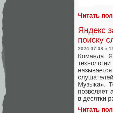
Читать по
Яндекс з
поиску с
2024-07-08
в 1
Команда Я
технологи
называетс
слушателей
Музыка». Т
позволяет 
в десятки р
Читать по