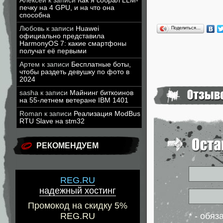
Алексей
к записи
Как я собрал LLM-
печку на 4 GPU, и на что она
способна
Любовь
к записи
Huawei
Поделиться…
официально представила
HarmonyOS 7: какие смартфоны
получат её первыми
Артем
к записи
Бесплатные боты,
чтобы раздеть девушку по фото в
2024
sasha
к записи
Майнинг биткоинов
на 55-летнем ветеране IBM 1401
Roman
к записи
Реализация ModBus
RTU Slave на stm32
РЕКОМЕНДУЕМ
REG.RU
надежный хостинг
Промокод на скидку 5%
REG.RU
* - обя