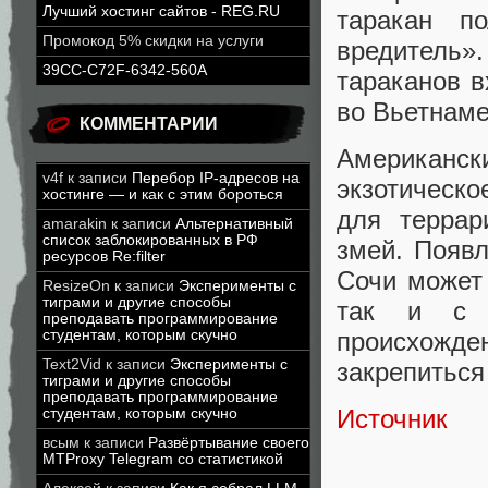
Лучший хостинг сайтов - REG.RU
таракан п
Промокод 5% скидки на услуги
вредитель
39CC-C72F-6342-560A
тараканов в
во Вьетнаме
КОММЕНТАРИИ
Американски
v4f
к записи
Перебор IP-адресов на
экзотическо
хостинге — и как с этим бороться
для террар
amarakin
к записи
Альтернативный
список заблокированных в РФ
змей. Появл
ресурсов Re:filter
Сочи может
ResizeOn
к записи
Эксперименты с
тиграми и другие способы
так и с б
преподавать программирование
происхожд
студентам, которым скучно
Text2Vid
к записи
Эксперименты с
закрепиться
тиграми и другие способы
преподавать программирование
Источник
студентам, которым скучно
всым
к записи
Развёртывание своего
MTProxy Telegram со статистикой