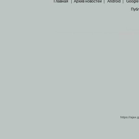
Главная
|
Архив новостей
|
Android
|
Google
Пуб
Все пра
Основными материалами сайта являются
архивные ко
https://ajax.