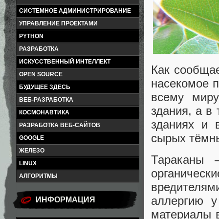
СИСТЕМНОЕ АДМИНИСТРИРОВАНИЕ
УПРАВЛЕНИЕ ПРОЕКТАМИ
PYTHON
РАЗРАБОТКА
ИСКУССТВЕННЫЙ ИНТЕЛЛЕКТ
Как сообщае
OPEN SOURCE
насекомое п
БУДУЩЕЕ ЗДЕСЬ
всему миру
ВЕБ-РАЗРАБОТКА
здания, а в
КОСМОНАВТИКА
зданиях и 
РАЗРАБОТКА ВЕБ-САЙТОВ
сырых тёмн
GOOGLE
ЖЕЛЕЗО
Тараканы 
LINUX
органическ
АЛГОРИТМЫ
вредителям
аллергию у
ИНФОРМАЦИЯ
материалы в