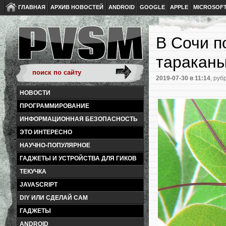
ГЛАВНАЯ
АРХИВ НОВОСТЕЙ
ANDROID
GOOGLE
APPLE
MICROSOF
В Сочи п
таракан
2019-07-30
в 11:14
, руб
НОВОСТИ
ПРОГРАММИРОВАНИЕ
ИНФОРМАЦИОННАЯ БЕЗОПАСНОСТЬ
ЭТО ИНТЕРЕСНО
НАУЧНО-ПОПУЛЯРНОЕ
ГАДЖЕТЫ И УСТРОЙСТВА ДЛЯ ГИКОВ
ТЕКУЧКА
JAVASCRIPT
DIY ИЛИ СДЕЛАЙ САМ
ГАДЖЕТЫ
ANDROID