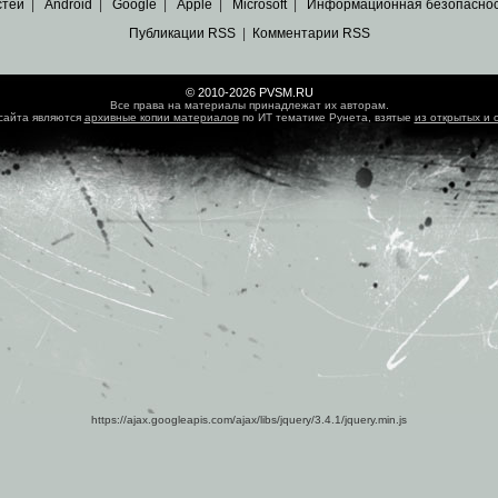
стей
|
Android
|
Google
|
Apple
|
Microsoft
|
Информационная безопасно
Публикации RSS
|
Комментарии RSS
© 2010-2026 PVSM.RU
Все права на материалы принадлежат их авторам.
сайта являются
архивные копии материалов
по ИТ тематике Рунета, взятые
из открытых и 
https://ajax.googleapis.com/ajax/libs/jquery/3.4.1/jquery.min.js