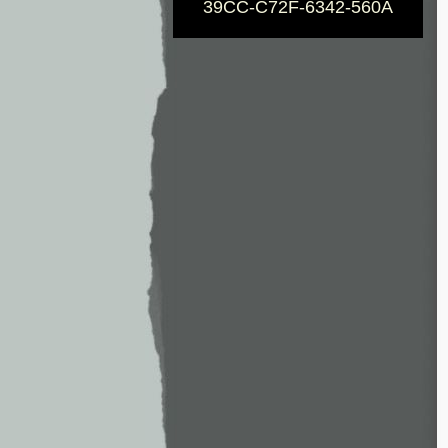
39CC-C72F-6342-560A