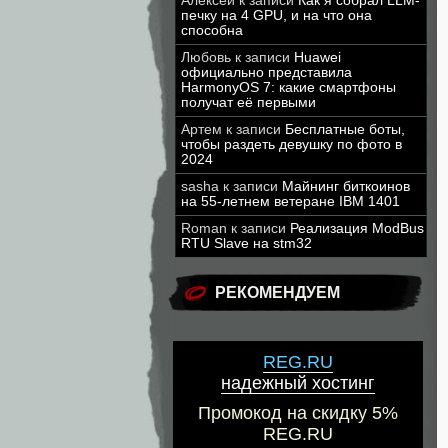
Алексей
к записи
Как я собрал LLM-
печку на 4 GPU, и на что она
способна
Любовь
к записи
Huawei
официально представила
HarmonyOS 7: какие смартфоны
получат её первыми
Артем
к записи
Бесплатные боты,
чтобы раздеть девушку по фото в
2024
sasha
к записи
Майнинг биткоинов
на 55-летнем ветеране IBM 1401
Roman
к записи
Реализация ModBus
RTU Slave на stm32
РЕКОМЕНДУЕМ
REG.RU
надежный хостинг
Промокод на скидку 5%
REG.RU