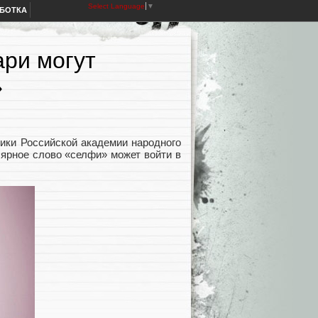
Select Language
▼
АБОТКА
ари могут
»
ики Российской академии народного
лярное слово «селфи» может войти в