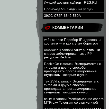
Лучший хостинг сайтов - REG.RU
Промокод 5% скидки на услуги
39CC-C72F-6342-560A
КОММЕНТАРИИ
v4f
к записи
Перебор IP-адресов на
хостинге — и как с этим бороться
amarakin
к записи
Альтернативный
список заблокированных в РФ
ресурсов Re:filter
ResizeOn
к записи
Эксперименты с
тиграми и другие способы
преподавать программирование
студентам, которым скучно
Text2Vid
к записи
Эксперименты с
тиграми и другие способы
преподавать программирование
студентам, которым скучно
всым
к записи
Развёртывание своего
MTProxy Telegram со статистикой