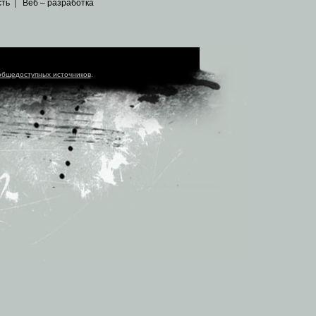
сть
|
Веб – разработка
общедоступных источников
.