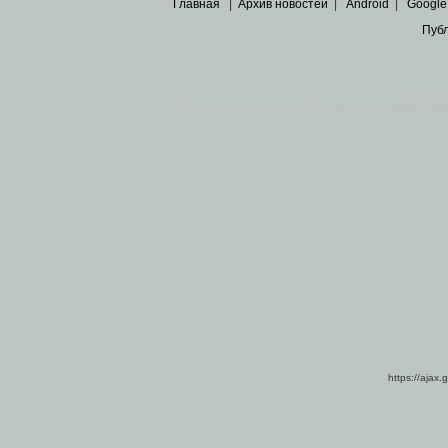
Главная
|
Архив новостей
|
Android
|
Google
Пуб
Все пра
Основными материалами сайта являются
архивные ко
https://ajax.