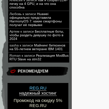
Алексей
к записи
Как я собрал LLM-
печку на 4 GPU, и на что она
способна
Любовь
к записи
Huawei
официально представила
HarmonyOS 7: какие смартфоны
получат её первыми
Артем
к записи
Бесплатные боты,
чтобы раздеть девушку по фото в
2024
sasha
к записи
Майнинг биткоинов
на 55-летнем ветеране IBM 1401
Roman
к записи
Реализация ModBus
RTU Slave на stm32
РЕКОМЕНДУЕМ
REG.RU
надежный хостинг
Промокод на скидку 5%
REG.RU