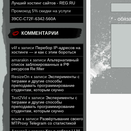
Лучший хостинг сайтов - REG.RU
Промокод 5% скидки на услуги
* - обя
39CC-C72F-6342-560A
КОММЕНТАРИИ
v4f
к записи
Перебор IP-адресов на
хостинге — и как с этим бороться
amarakin
к записи
Альтернативный
список заблокированных в РФ
ресурсов Re:filter
ResizeOn
к записи
Эксперименты с
тиграми и другие способы
преподавать программирование
студентам, которым скучно
Text2Vid
к записи
Эксперименты с
тиграми и другие способы
преподавать программирование
студентам, которым скучно
всым
к записи
Развёртывание своего
MTProxy Telegram со статистикой