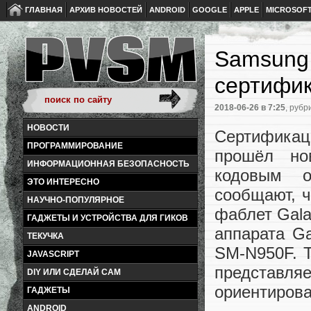
ГЛАВНАЯ
АРХИВ НОВОСТЕЙ
ANDROID
GOOGLE
APPLE
MICROSOF
Samsung 
сертифи
2018-06-26
в 7:25
, рубр
НОВОСТИ
Сертификац
ПРОГРАММИРОВАНИЕ
прошёл но
ИНФОРМАЦИОННАЯ БЕЗОПАСНОСТЬ
кодовым о
ЭТО ИНТЕРЕСНО
сообщают, 
НАУЧНО-ПОПУЛЯРНОЕ
фаблет Gala
ГАДЖЕТЫ И УСТРОЙСТВА ДЛЯ ГИКОВ
аппарата Ga
ТЕКУЧКА
SM-N950F. 
JAVASCRIPT
представл
DIY ИЛИ СДЕЛАЙ САМ
ориентирова
ГАДЖЕТЫ
ANDROID