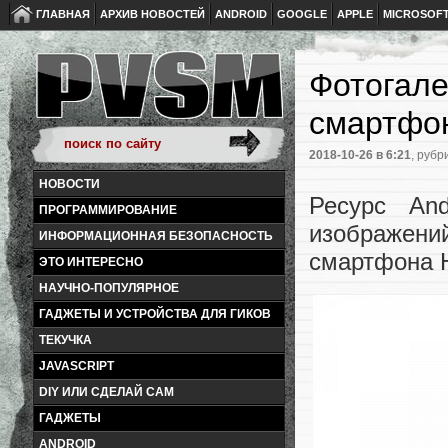
ГЛАВНАЯ
АРХИВ НОВОСТЕЙ
ANDROID
GOOGLE
APPLE
MICROSOF
Фотогале
смартфон
2018-10-26
в 6:21
, рубр
НОВОСТИ
Ресурс And
ПРОГРАММИРОВАНИЕ
изображен
ИНФОРМАЦИОННАЯ БЕЗОПАСНОСТЬ
смартфона H
ЭТО ИНТЕРЕСНО
НАУЧНО-ПОПУЛЯРНОЕ
ГАДЖЕТЫ И УСТРОЙСТВА ДЛЯ ГИКОВ
ТЕКУЧКА
JAVASCRIPT
DIY ИЛИ СДЕЛАЙ САМ
ГАДЖЕТЫ
ANDROID