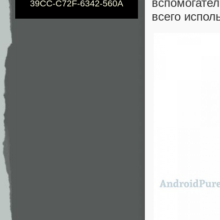
вспомогател
39CC-C72F-6342-560A
всего испол