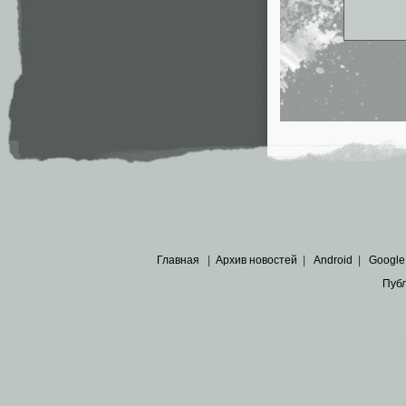
Главная
|
Архив новостей
|
Android
|
Google
Пуб
Все пра
Основными материалами сайта являются
архивные ко