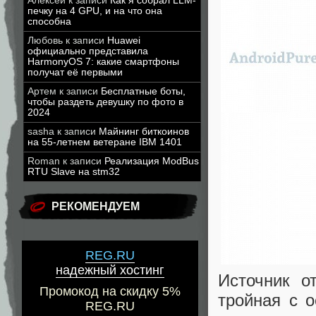
Алексей
к записи
Как я собрал LLM-
печку на 4 GPU, и на что она
способна
Любовь
к записи
Huawei
официально представила
HarmonyOS 7: какие смартфоны
получат её первыми
Артем
к записи
Бесплатные боты,
чтобы раздеть девушку по фото в
2024
sasha
к записи
Майнинг биткоинов
на 55-летнем ветеране IBM 1401
Roman
к записи
Реализация ModBus
RTU Slave на stm32
РЕКОМЕНДУЕМ
REG.RU
надежный хостинг
Источник о
Промокод на скидку 5%
тройная с 
REG.RU