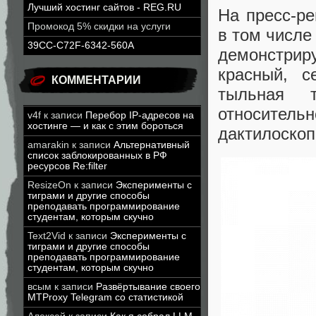
Лучший хостинг сайтов - REG.RU
На пресс-ре
Промокод 5% скидки на услуги
в том числе
39CC-C72F-6342-560A
демонстри
красный, 
КОММЕНТАРИИ
тыльная 
относите
v4f
к записи
Перебор IP-адресов на
хостинге — и как с этим бороться
дактилоскоп
amarakin
к записи
Альтернативный
список заблокированных в РФ
ресурсов Re:filter
ResizeOn
к записи
Эксперименты с
тиграми и другие способы
преподавать программирование
студентам, которым скучно
Text2Vid
к записи
Эксперименты с
тиграми и другие способы
преподавать программирование
студентам, которым скучно
всым
к записи
Развёртывание своего
MTProxy Telegram со статистикой