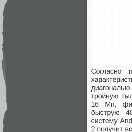
Согласно 
характери
диагональю 
тройную ты
16 Мп, фир
быструю 40
систему And
2 получит в