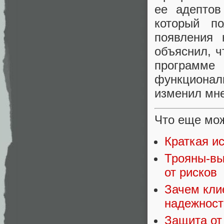
ее адепто
который п
появления 
объяснил, ч
программ
функционал
изменил мне
Что еще мож
Краткая ис
Трояны-вы
от рисков
Зачем кли
надежнос
Защита от