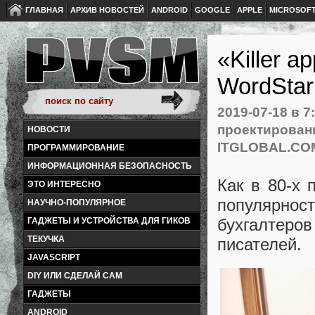
ГЛАВНАЯ
АРХИВ НОВОСТЕЙ
ANDROID
GOOGLE
APPLE
MICROSOF
«Killer a
WordStar
2019-07-18
в 7
проектирован
НОВОСТИ
ITGLOBAL.CO
ПРОГРАММИРОВАНИЕ
ИНФОРМАЦИОННАЯ БЕЗОПАСНОСТЬ
Как в 80-х 
ЭТО ИНТЕРЕСНО
популярнос
НАУЧНО-ПОПУЛЯРНОЕ
бухгалтеро
ГАДЖЕТЫ И УСТРОЙСТВА ДЛЯ ГИКОВ
ТЕКУЧКА
писателей.
JAVASCRIPT
DIY ИЛИ СДЕЛАЙ САМ
ГАДЖЕТЫ
ANDROID