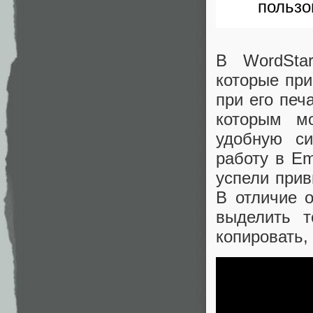
пользо
В WordSt
которые при
при его печ
которым м
удобную си
работу в Em
успели прив
В отличие о
выделить т
копировать,