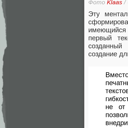
Фото
Klaas
/
Эту ментал
сформиров
имеющийся
первый те
созданный
создание дл
Вместо
печат
тексто
гибко
не от
позво
внед