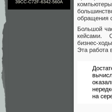
39CC-C72F-6342-560A
компьютер
большинств
обращения с
Большой ча
кейсами. 
бизнес-ходы
Эта работа 
Доста
вычис
оказал
нередк
на сер