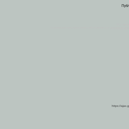
Пуб
Все пра
Основными материалами сайта являются
архивные ко
https://ajax.