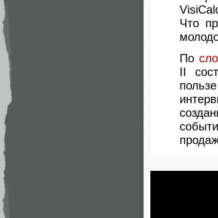
VisiCa
Что пр
молод
По
сл
II со
польз
интер
созда
событи
продаж