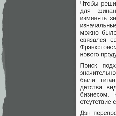
Чтобы решит
для финан
изменять з
изначальн
можно было
связался с
Фрэнкстоном
нового прод
Поиск под
значительн
были гиган
детства в
бизнесом.
отсутствие 
Дэн перепр