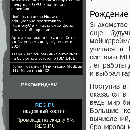
Алексей
к записи
Как я собрал LLM-
печку на 4 GPU, и на что она
способна
Рождение 
Любовь
к записи
Huawei
официально представила
Знакомство 
HarmonyOS 7: какие смартфоны
получат её первыми
еще будуч
Артем
к записи
Бесплатные боты,
мейнфрейм
чтобы раздеть девушку по фото в
2024
учиться в 
sasha
к записи
Майнинг биткоинов
системы MU
на 55-летнем ветеране IBM 1401
лет работы 
Roman
к записи
Реализация ModBus
RTU Slave на stm32
и выбрал г
Поступив в 
РЕКОМЕНДУЕМ
оказался в
ведь мир би
REG.RU
Большие к
надежный хостинг
вычислени
Промокод на скидку 5%
бронирован
REG.RU