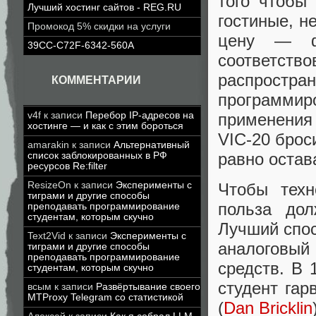
того чтобы
Лучший хостинг сайтов - REG.RU
гостиные, н
Промокод 5% скидки на услуги
цену — фу
39CC-C72F-6342-560A
соответс
распростра
КОММЕНТАРИИ
программир
применения
v4f
к записи
Перебор IP-адресов на
хостинге — и как с этим бороться
VIC-20 брос
amarakin
к записи
Альтернативный
равно оста
список заблокированных в РФ
ресурсов Re:filter
Чтобы техн
ResizeOn
к записи
Эксперименты с
тиграми и другие способы
польза дол
преподавать программирование
студентам, которым скучно
Лучший спо
Text2Vid
к записи
Эксперименты с
аналоговы
тиграми и другие способы
преподавать программирование
средств. В 
студентам, которым скучно
студент га
всым
к записи
Развёртывание своего
MTProxy Telegram со статистикой
(
Dan Bricklin