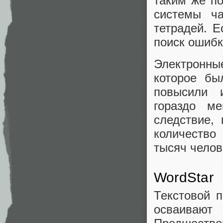
таким же п
системы ча
тетрадей. Е
поиск ошибк
Электронн
которое бы
повысили 
гораздо м
следствие,
количество
тысяч челов
WordStar
Текстовой 
осваивают