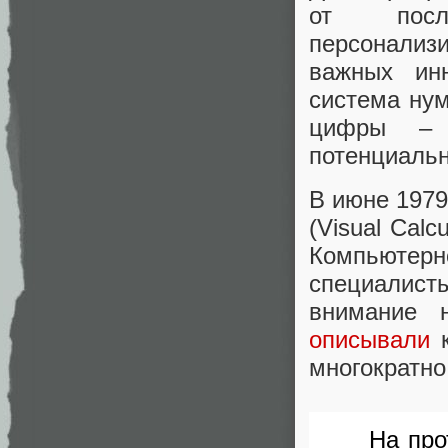
от посл
персонализи
важных ин
система нум
цифры – 
потенциальн
В июне 1979
(Visual Cal
Компьютер
специалисты
внимание 
описывали
к
многократно
На про