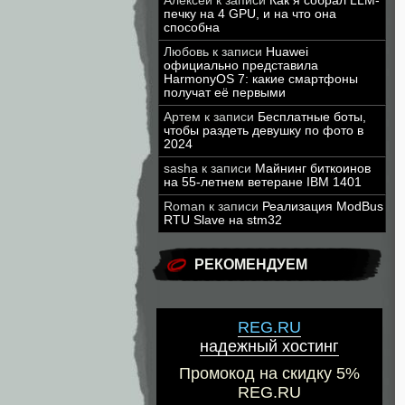
Алексей
к записи
Как я собрал LLM-
печку на 4 GPU, и на что она
способна
Любовь
к записи
Huawei
официально представила
HarmonyOS 7: какие смартфоны
получат её первыми
Артем
к записи
Бесплатные боты,
чтобы раздеть девушку по фото в
2024
sasha
к записи
Майнинг биткоинов
на 55-летнем ветеране IBM 1401
Roman
к записи
Реализация ModBus
RTU Slave на stm32
РЕКОМЕНДУЕМ
REG.RU
надежный хостинг
Промокод на скидку 5%
REG.RU