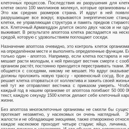
клеточных процессов. Последствия их разрушения для клет
клетке около 100 миллионов молекул, которые организованы
Это как средних размеров страна. И вдруг в ней появл
разрушающие все вокруг, взрываются энергетические станц
клетки, ее управляющая структура и память предков стирают
вся. Клеточный Армагеддон длится около двух часов и ни одн
выживает. В результате апоптоза клетка распадается на нес
средой, которую с удовольствием поглощают соседи.
Назначение апоптоза очевидно, это контроль клеток организм
на определённом месте и выполнять определенные функции. Ес
только один - апоптоз. Например, если клетка постарела и на
мешает расти молодым, к ней приходит вестник смерти с сооб
организм растёт, постоянно приходится перестраивать ткани. 
общается с соседями, никому не мешает. Но вдруг оказывает
должны проложить новую трассу - кровеносный сосуд. Все до
решает клетка оторваться от коллектива и зажить своей жизнь
ней тут же отправляют вестника с приказом умереть. Что
каждый год в нашем организме от апоптоза погибают 50 000 00
текст, каждую секунду 1500 клеток делают себе клеточный хар
жизни.
Без апоптоза многоклеточные организмы не смогли бы сущест
протекает незаметно, у насекомых он очень наглядный. Э
жалости и не обладающие эмоциями, также отморожено относят
каждое насекомое проходит четыре стадии; яйцо, личинка,
стадии личинки и насекомого. И это обычно два совершенно 