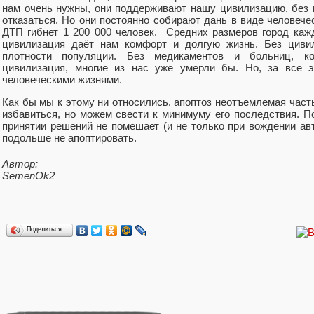
нам очень нужны, они поддерживают нашу цивилизацию, без н
отказаться. Но они постоянно собирают дань в виде человече
ДТП гибнет 1 200 000 человек. Средних размеров город кажд
цивилизация даёт нам комфорт и долгую жизнь. Без циви
плотности популяции. Без медикаментов и больниц, к
цивилизация, многие из нас уже умерли бы. Но, за все э
человеческими жизнями.
Как бы мы к этому ни относились, апоптоз неотъемлемая част
избавиться, но можем свести к минимуму его последствия. П
принятии решений не помешает (и не только при вождении ав
подольше не апоптировать.
Автор:
SemenOk2
Поделиться…