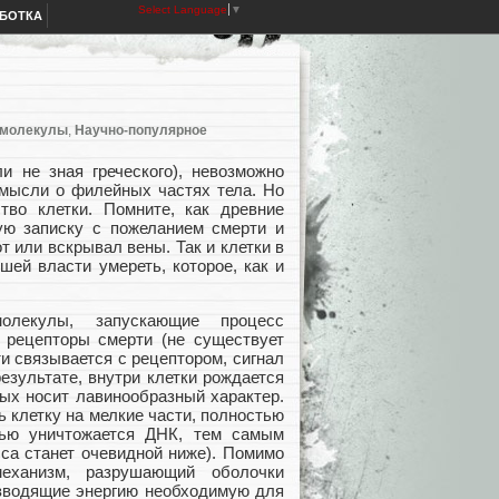
Select Language
▼
АБОТКА
молекулы
,
Научно-популярное
и не зная греческого), невозможно
 мысли о филейных частях тела. Но
во клетки. Помните, как древние
ю записку с пожеланием смерти и
 или вскрывал вены. Так и клетки в
шей власти умереть, которое, как и
олекулы, запускающие процесс
 рецепторы смерти (не существует
ти связывается с рецептором, сигнал
результате, внутри клетки рождается
ых носит лавинообразный характер.
 клетку на мелкие части, полностью
тью уничтожается ДНК, тем самым
сса станет очевидной ниже). Помимо
механизм, разрушающий оболочки
изводящие энергию необходимую для