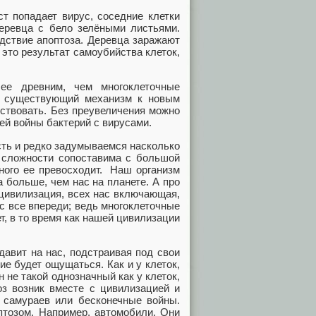
т попадает вирус, соседние клетки
деревца с бело зелёными листьями.
едствие апоптоза. Деревца заражают
 это результат самоубийства клеток,
лее древним, чем многоклеточные
ла существующий механизм к новым
ествовать. Без преувеличения можно
ей войны бактерий с вирусами.
сть и редко задумываемся насколько
й сложности сопоставима с большой
ного ее превосходит. Наш организм
а больше, чем нас на планете. А про
 цивилизация, всех нас включающая,
ас все впереди; ведь многоклеточные
, в то время как нашей цивилизации
давит на нас, подстраивая под свои
е будет ощущаться. Как и у клеток,
 не такой однозначный как у клеток,
оз возник вместе с цивилизацией и
и самураев или бесконечные войны.
птозом. Например, автомобили. Они