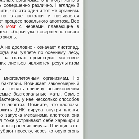
ть совершенно различно. Наглядный
ть, что это один и тот же организм.
 на этапе куколки и называется
т процесс повального апоптоза. Все
ько
мозг
с нервами, плавающие в
оцесс сборки уже совершенно нового
ю жизнь.
 А не дословно - означает листопад.
огда вы гуляете по осеннему лесу,
 на глазах происходит массовое
них листьев являются результатом
.
 многоклеточным организмам. Но
 бактерий. Возникает закономерный
лят понять причину возникновения
ваемые бактериальные маты. Самые
бактерию, у неё несколько способов
то апоптоз. Помните, что каспазы
ожить ДНК вируса внутри клетки.
о запуска механизма апоптоза она
л тоже устраивают себе харакири и
спространения вируса. Принцип этот
убают просеку, через которую огонь