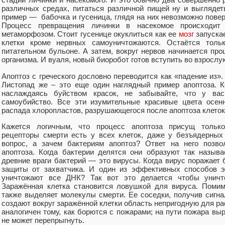
различных средах, питаться различной пищей ну и выгляде
пример — бабочка и гусеница, глядя на них невозможно повери
Процесс превращения личинки в насекомое происходит
метаморфозом. Стоит гусенице окуклиться как ее
мозг
запускае
клетки кроме нервных самоуничтожаются. Остаётся тол
питательном бульоне. А затем, вокруг нервов начинается пр
организма. И вуаля, новый биоробот готов вступить во взрослу
Апоптоз с греческого дословно переводится как «падение из».
Листопад же – это еще один наглядный пример апоптоза. К
наслаждаясь буйством красок, не забывайте, что у вас
самоубийство. Все эти изумительные красивые цвета осен
распада хлоропластов, разрушающегося после апоптоза клеток
Кажется логичным, что процесс апоптоза присущ только
рецепторы смерти есть у всех клеток, даже у безъядерных
вопрос, а зачем бактериям апоптоз? Ответ на него позво
апоптоза. Когда бактерии делятся они образуют так назы
древние враги бактерий — это вирусы. Когда вирус поражает 
защиты от захватчика. И один из эффективных способов э
уничтожают все ДНК? Так вот это делается чтобы уничт
Заражённая клетка становится ловушкой для вируса. Помим
также выделяет молекулы смерти. Ее соседки, получив сигна
создают вокруг заражённой клетки область непригодную для ра
аналогичен тому, как борются с пожарами; на пути пожара выр
не может перепрыгнуть.