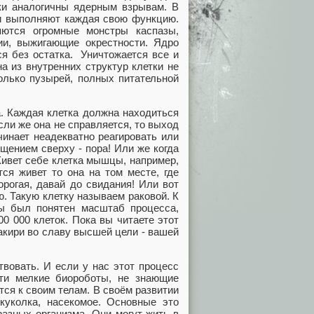
ки аналогичны ядерным взрывам. В
 и выполняют каждая свою функцию.
яются огромные монстры каспазы,
ии, выжигающие окрестности. Ядро
ся без остатка. Уничтожается все и
а из внутренних структур клетки не
колько пузырей, полных питательной
а. Каждая клетка должна находиться
ли же она не справляется, то выход
чинает неадекватно реагировать или
щением сверху - пора! Или же когда
Живет себе клетка мышцы, например,
ся живет то она на том месте, где
рогая, давай до свидания! Или вот
ю. Такую клетку называем раковой. К
бы был понятен масштаб процесса,
0 000 клеток. Пока вы читаете этот
акири во славу высшей цели - вашей
вовать. И если у нас этот процесс
ти мелкие биороботы, не знающие
ся к своим телам. В своём развитии
 куколка, насекомое. Основные это
разных организма. Они могут жить в