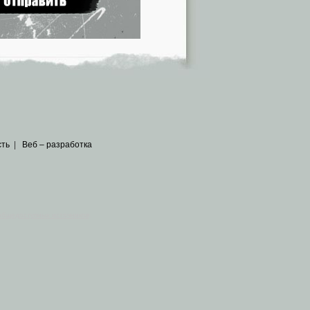
сть
|
Веб – разработка
общедоступных источников
.