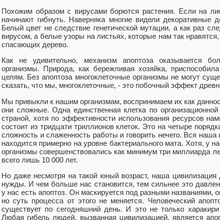
Похожим образом с вирусами борются растения. Если на лис
начинают гибнуть. Наверняка многие видели декоративные 
Белый цвет не следствие генетической мутации, а как раз сл
вирусом, а белые узоры на листьях, которые нам так нравятся,
спасающих дерево.
Как не удивительно, механизм апоптоза оказывается бо
организмы. Природа, как бережливая хозяйка, приспособи
целям. Без апоптоза многоклеточные организмы не могут сущ
сказать, что мы, многоклеточные, - это побочный эффект древн
Мы привыкли к нашим организмам, воспринимаем их как данно
они сложные. Одна единственная клетка по организационно
страной, хотя по эффективности использования ресурсов нам
состоит из тридцати триллионов клеток. Это на четыре порядк
сложность и слаженность работы и говорить нечего. Вся наша
находится примерно на уровне бактериального мата. Хотя, у н
организмы совершенствовались как минимум три миллиарда лет
всего лишь 10 000 лет.
Но даже несмотря на такой юный возраст, наша цивилизация 
нужды. И чем больше нас становится, тем сильнее это давлени
у нас есть апоптоз. Он маскируется под разными названиями, он
но суть процесса от этого не меняется. Человеческий апопт
существует по сегодняшний день. И это не только харакир
Любая гибель людей, вызванная цивилизацией, является апо