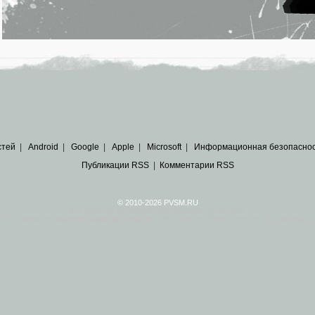
стей
|
Android
|
Google
|
Apple
|
Microsoft
|
Информационная безопасно
Публикации RSS
|
Комментарии RSS
© 2010-2026 PVSM.RU
Все права на материалы принадлежат их авторам.
сайта являются
архивные копии материалов
по ИТ тематике Рунета, взятые
из открытых и 