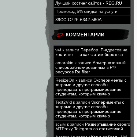
Лучший хостинг сайтов - REG.RU
Промокод 5% скидки на услуги
39CC-C72F-6342-560A
КОММЕНТАРИИ
v4f
к записи
Перебор IP-адресов на
хостинге — и как с этим бороться
amarakin
к записи
Альтернативный
список заблокированных в РФ
ресурсов Re:filter
ResizeOn
к записи
Эксперименты с
тиграми и другие способы
преподавать программирование
студентам, которым скучно
Text2Vid
к записи
Эксперименты с
тиграми и другие способы
преподавать программирование
студентам, которым скучно
всым
к записи
Развёртывание своего
MTProxy Telegram со статистикой