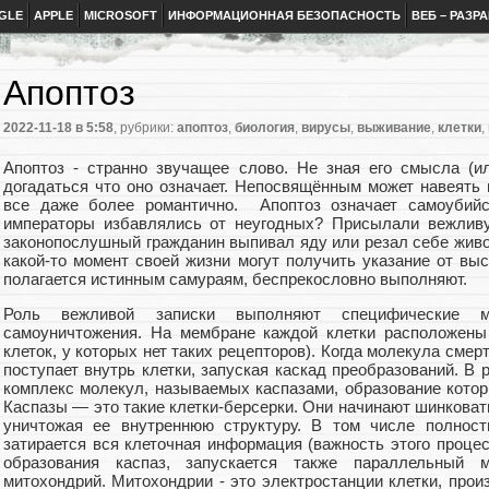
GLE
APPLE
MICROSOFT
ИНФОРМАЦИОННАЯ БЕЗОПАСНОСТЬ
ВЕБ – РАЗР
Апоптоз
2022-11-18
в 5:58
, рубрики:
апоптоз
,
биология
,
вирусы
,
выживание
,
клетки
,
Апоптоз - странно звучащее слово. Не зная его смысла (ил
догадаться что оно означает. Непосвящённым может навеять
все даже более романтично. Апоптоз означает самоубийст
императоры избавлялись от неугодных? Присылали вежливу
законопослушный гражданин выпивал яду или резал себе живот
какой-то момент своей жизни могут получить указание от выс
полагается истинным самураям, беспрекословно выполняют.
Роль вежливой записки выполняют специфические м
самоуничтожения. На мембране каждой клетки расположены
клеток, у которых нет таких рецепторов). Когда молекула смер
поступает внутрь клетки, запуская каскад преобразований. В 
комплекс молекул, называемых каспазами, образование котор
Каспазы — это такие клетки-берсерки. Они начинают шинковать
уничтожая ее внутреннюю структуру. В том числе полнос
затирается вся клеточная информация (важность этого проце
образования каспаз, запускается также параллельный 
митохондрий. Митохондрии - это электростанции клетки, про