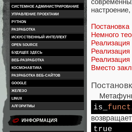
современны
СИСТЕМНОЕ АДМИНИСТРИРОВАНИЕ
настроение,
УПРАВЛЕНИЕ ПРОЕКТАМИ
PYTHON
Постановка
РАЗРАБОТКА
Немного те
ИСКУССТВЕННЫЙ ИНТЕЛЛЕКТ
Реализация
OPEN SOURCE
Реализация
БУДУЩЕЕ ЗДЕСЬ
Реализация
ВЕБ-РАЗРАБОТКА
Вместо зак
КОСМОНАВТИКА
РАЗРАБОТКА ВЕБ-САЙТОВ
Постанов
GOOGLE
ЖЕЛЕЗО
Метафунк
LINUX
is_
funct
АЛГОРИТМЫ
возвращает
ИНФОРМАЦИЯ
true