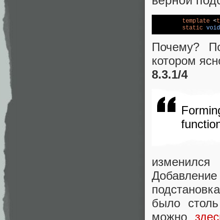
верной под
template
 <
t
static
void
Почему? По
котором ясн
8.3.1/4
Forming
function
изменился
Добавлени
подстановк
было столь
можно
здес