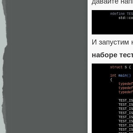
давайте на
#
define
 TES
std
::
co
	          
	          
	          
И запустим
наборе тес
struct
 S { 
int
main
()
{

typedef
typedef
typedef
	    TEST_I
	    TEST_I
	    TEST_I
	    TEST_I
	    TEST_I
	    TEST_I
	    TEST_I
	    TEST_I