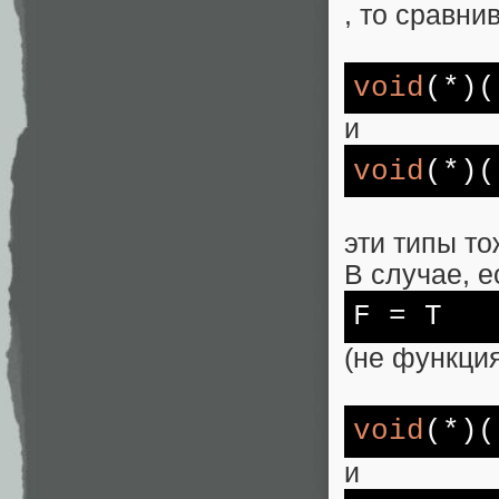
, то сравни
void
(*)
и
void
(*)
эти типы то
В случае, е
F
= T
(не функция
void
(*)(
и