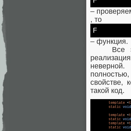
F
– проверяе
, то
F
– функция.
Все это 
реализация
неверной.
полностью
свойстве, 
такой код.
template
 <
t
static
void
template
 <
t
static
void
template
 <
t
static
void