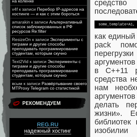
средство
на коленке
v4f
к записи
Перебор IP-адресов на
последоват
хостинге — и как с этим бороться
amarakin
к записи
Альтернативный
 some_template<A1, 
список заблокированных в РФ
ресурсов Re:filter
как единый 
ResizeOn
к записи
Эксперименты с
pack помо
тиграми и другие способы
преподавать программирование
перегрузки
студентам, которым скучно
аргументов
Text2Vid
к записи
Эксперименты с
тиграми и другие способы
в С++11 р
преподавать программирование
студентам, которым скучно
средства н
всым
к записи
Развёртывание своего
нам необх
MTProxy Telegram со статистикой
аргументо
делать пе
РЕКОМЕНДУЕМ
жизни». Е
библиотек
REG.RU
изобилии 
надежный хостинг