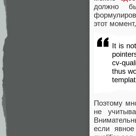
должно б
формулиров
этот момент
It is no
pointer
cv-qual
thus wo
templat
Поэтому мн
не учитыва
Внимательны
если явное