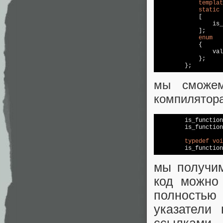
templat
static
	    [

	        is
	    ]
;

enum
	    {

	        va
	    };

мы сможем
компилятор
	is_functio
	is_functio
typedef
voi
мы получим
код можно
полностью
указатели