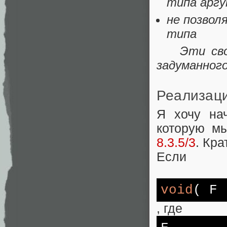
типа аргу
не позвол
типа
Эти свойс
задуманного
Реализац
Я хочу на
которую м
8.3.5/3
. Кр
Если
void
( F
, где