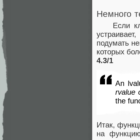
Немного т
Если клас
устраивает
подумать не
которых бол
4.3/1
An lva
rvalue 
the fun
Итак, функц
на функцию