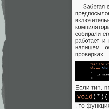
Забегая впе
предпосыл
включител
компиляторы
собирали ег
работает и 
напишем о
проверках:
template
 <
t
static
char
	[

	    is_sam
	]
Если тип, п
void
(*)(
, то функци