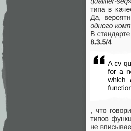
qualifier-seq
типа в каче
Да, вероятн
одного ком
В стандарте
8.3.5/4
A cv-qu
for a n
which 
functio
, что говор
типов функ
не вписывае