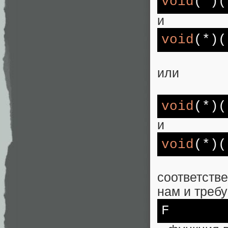
void
(*)(
и
void
(*)(
или
void
(*)(
и
void
(*)(
соответств
нам и требу
F