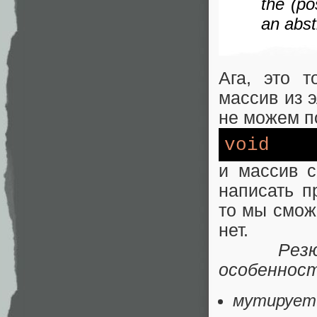
the (po
an abst
Ага, это 
массив из 
не можем п
void
и массив с
написать п
то мы смож
нет.
Рез
особенност
мутирует 