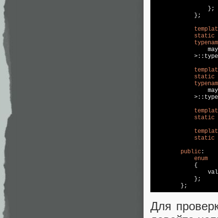
	          
	        };

	    };

templat
static
typenam
	        ma
	    >::
type
templat
static
typenam
	        ma
	    >::
type
templat
static
templat
static
public
:

enum
	    { 

	        va
	    };

Для проверк