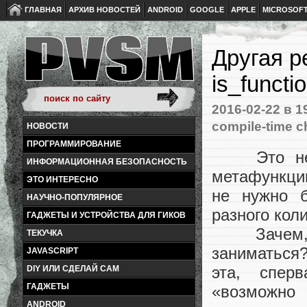
ГЛАВНАЯ
АРХИВ НОВОСТЕЙ
ANDROID
GOOGLE
APPLE
MICROSOF
Другая 
is_funct
2016-02-22
в 1
compile-time 
НОВОСТИ
ПРОГРАММИРОВАНИЕ
Это небол
ИНФОРМАЦИОННАЯ БЕЗОПАСНОСТЬ
метафункцию
ЭТО ИНТЕРЕСНО
не нужно б
НАУЧНО-ПОПУЛЯРНОЕ
разного кол
ГАДЖЕТЫ И УСТРОЙСТВА ДЛЯ ГИКОВ
Зачем, сп
ТЕКУЧКА
заниматься?
JAVASCRIPT
эта, спер
DIY ИЛИ СДЕЛАЙ САМ
ГАДЖЕТЫ
«возможно
ANDROID