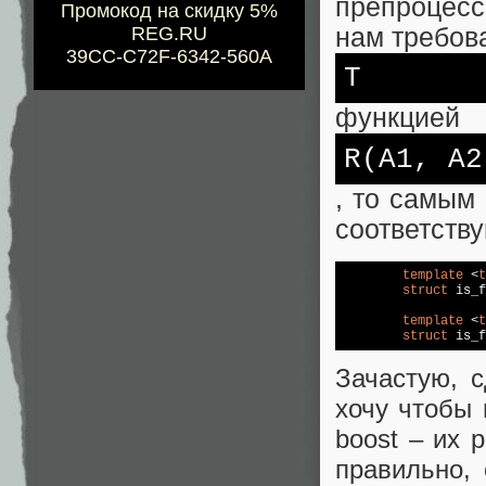
препроцесс
Промокод на скидку 5%
нам требов
REG.RU
39CC-C72F-6342-560A
T
функцией
R(A1, A2
, то самым
соответств
template
 <
t
struct
 is_f
template
 <
t
struct
 is_f
Зачастую, 
хочу чтобы 
boost – их 
правильно, 