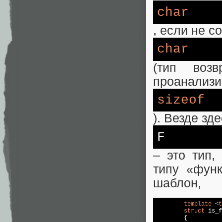
char
, eсли не с
char
(тип воз
проанализи
sizeof
). Везде зд
F
– это тип,
типу «функ
шаблон,
template
 <
t
struct
 is_f
	{
