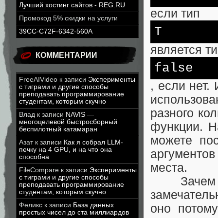
Лучший хостинг сайтов - REG.RU
если тип
Промокод 5% скидки на услуги
T
39CC-C72F-6342-560A
является т
КОММЕНТАРИИ
false
FreeAIVideo
к записи
Эксперименты
, если нет.
с тиграми и другие способы
преподавать программирование
использов
студентам, которым скучно
разного ко
Влад
к записи
NAVIS —
многоцелевой быстросборный
функции. Н
беспилотный катамаран
можете по
Азат
к записи
Как я собрал LLM-
печку на 4 GPU, и на что она
аргументов
способна
места.
FileCompare
к записи
Эксперименты
с тиграми и другие способы
Зачем де
преподавать программирование
студентам, которым скучно
замечател
Феликс
к записи
База данных
оно потому
простых чисел до ста миллиардов