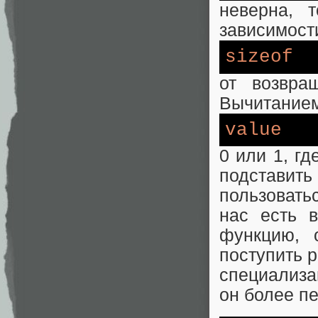
неверна, 
зависимост
sizeof
от возвра
Вычитанием
value
0 или 1, гд
подставить 
пользовать
нас есть 
функцию, 
поступить 
специализац
он более п