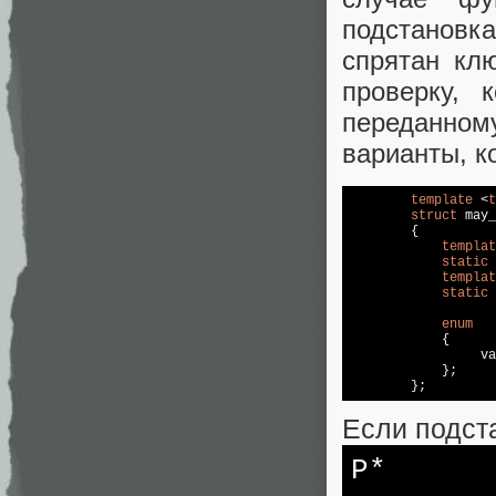
подстановк
спрятан кл
проверку, 
переданном
варианты, к
template
 <
t
struct
 may_
	{

templat
static
templat
static
enum
	    { 

	         v
	    };

Если подст
P*