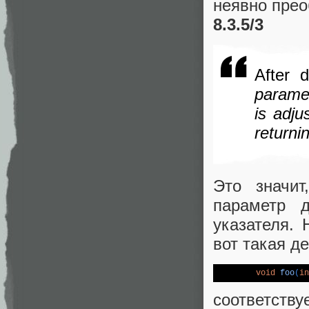
неявно прео
8.3.5/3
After 
paramet
is adju
returnin
Это значит
параметр д
указателя. 
вот такая д
void
foo
(
in
соответствуе