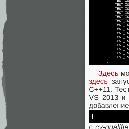
	    TEST_I
	    TEST_I
	    TEST_I
	    TEST_I
	    TEST_I
	    TEST_I
	    TEST_I
	    TEST_I
	    TEST_I
	    TEST_I
	    TEST_I
	    TEST_I
	    TEST_I
	    TEST_I
	    TEST_I
Здесь
мо
здесь
запус
С++11. Тест
VS 2013 и 
добавление
F
c
cv-qualifi