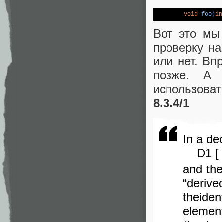
void
foo
(
in
Вот это мы
проверку на
или нет. Вп
позже. А
использоват
8.3.4/1
In a de
D1 [ c
and the
“deriv
theiden
elemen