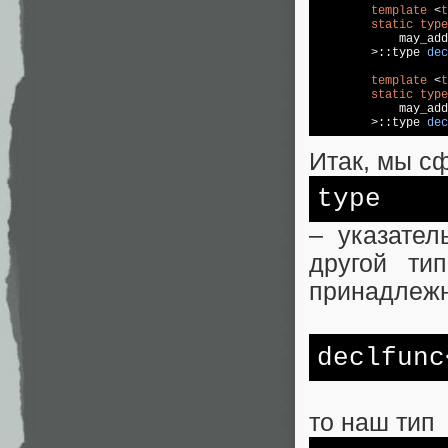
template
 <
t
static
type
	    may_ad
	>::
type 
dec
template
 <
t
static
type
	    may_ad
	>::
type 
dec
Итак, мы с
type
– указател
другой ти
принадлежн
declfun
то наш тип