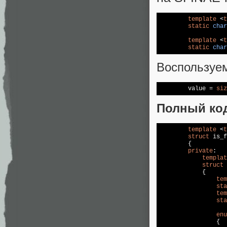
template
 <
t
static
char
template
 <
t
static
char
Воспользуем
	value = 
siz
Полный код
template
 <
t
struct
 is_f
	{

private
:

templat
struct
 
	    {

tem
sta
tem
sta
enu
	        { 
