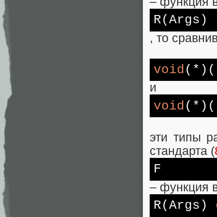
– функция 
R(Args)
, то сравни
void
(*)(
и
void
(*)(
эти типы р
стандарта (
F
– функция 
R(Args)