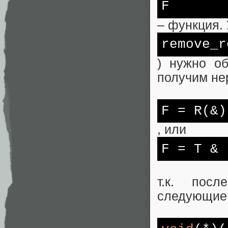
F
– функция.
remove_r
) нужно об
получим не
F
= R(&)
, или
F
= T &
т.к. посл
следующие 