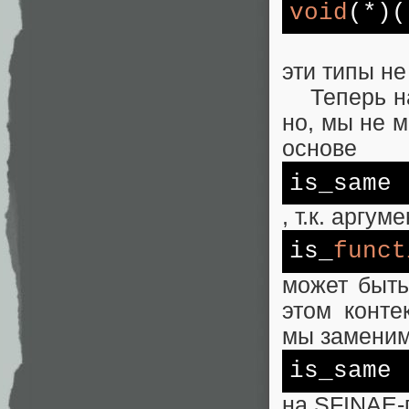
void
(*)(
эти типы не
Теперь нам
но, мы не 
основе
is_same
, т.к. аргу
is_
funct
может быть
этом конте
мы замени
is_same
на SFINAE-