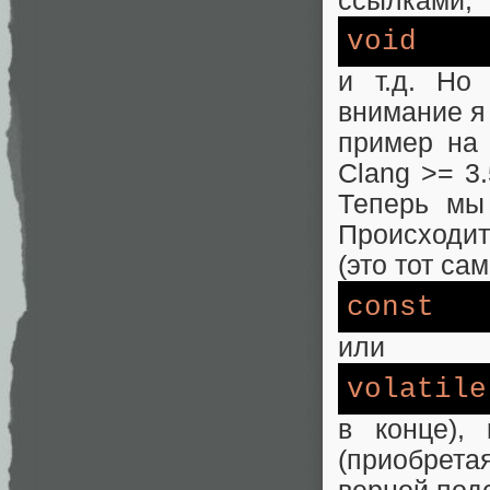
ссылками,
void
и т.д. Но
внимание я 
пример на 
Clang >= 3.
Теперь мы 
Происходит
(это тот са
const
или
volatile
в конце),
(приобрета