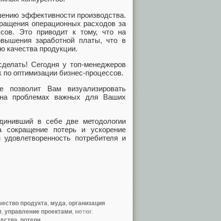
шению эффективности производства.
кращения операционных расходов за
сов. Это приводит к тому, что на
вышения заработной платы, что в
ию качества продукции.
сделать! Сегодня у топ-менеджеров
к по оптимизации бизнес-процессов.
е позволит Вам визуализировать
 на проблемах важных для Ваших
динивший в себе две методологии
а сокращение потерь и ускорение
м удовлетворенность потребителя и
чество продукта
,
муда
,
организация
м
,
управление проектами
, метки:
одства
,
потери