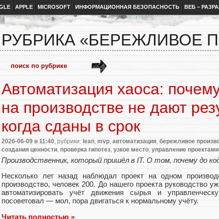
GLE
APPLE
MICROSOFT
ИНФОРМАЦИОННАЯ БЕЗОПАСНОСТЬ
ВЕБ – РАЗР
РУБРИКА «БЕРЕЖЛИВОЕ 
Автоматизация хаоса: почему
на производстве не дают рез
когда сданы в срок
2026-06-09
в 11:40
, рубрики:
lean
,
mvp
,
автоматизация
,
бережливое произв
создания ценности
,
проверка гипотез
,
узкое место
,
управление проектами
Производственник, который пришёл в IT. О том, почему до код
Несколько лет назад наблюдал проект на одном производ
производство, человек 200. До нашего проекта руководство у
автоматизировать учёт движения сырья и управленческу
посоветовал — мол, пора двигаться к нормальному учёту.
Читать полностью »