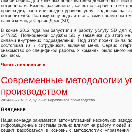
Любой сервис для конечных пользователей должен быть гибк
потребности. Бизнес развивается, качество сервиса тоже до
происходит, рано или поздно уровень услуг, заданных на ст
потребителей. Поэтому хочу поделиться с вами своим опытом
нашей команде Сервис Деск (SD).
В конце 2012 года мы запустили в работу услугу SD для о
24/7/365. Полноценной службы SD у заказчика до этого не
силами внутренних подразделений. Под этот проект была п
состоящая из 7 сотрудников, включая меня. Сервис старт
знакомство со спецификой работы. У команды было много ид
как часы.
Читать полностью »
Современные методологии у
производством
2014-08-27
в 8:12
, рубрики:
бережливое производство
Введение
Наша команда занимается автоматизацией нескольких заводов
информационные системы сильно влияют на работу людей и и
решил разобраться в основных методологиях управления 