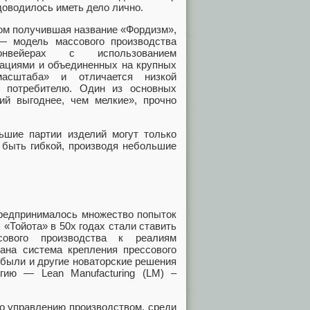
доводилось иметь дело лично.
ом получившая название «Фордизм»,
— модель массового производства
нвейерах с использованием
рациями и объединенных на крупных
масштаба» и отличается низкой
у потребителю. Один из основных
ий выгоднее, чем мелкие», прочно
ьшие партии изделий могут только
 быть гибкой, производя небольшие
предпринималось множество попыток
«Тойота» в 50х годах стали ставить
сового производства к реалиям
ана система крепления прессового
 были и другие новаторские решения
гию — Lean Manufacturing (LM) –
по управлению производством, среди