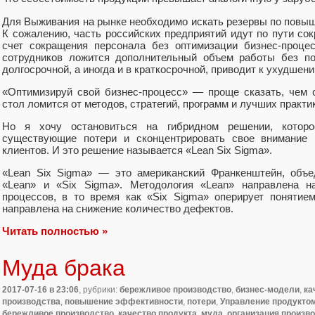
Для Выживания на рынке необходимо искать резервы по повы
К сожалению, часть российских предприятий идут по пути со
счет сокращения персонала без оптимизации бизнес-процес
сотрудников ложится дополнительный объем работы без по
долгосрочной, а иногда и в краткосрочной, приводит к ухудшен
«Оптимизируй свой бизнес-процесс» — проще сказать, чем 
стол ломится от методов, стратегий, программ и лучших практи
Но я хочу остановиться на гибридном решении, которо
существующие потери и сконцентрировать свое внимание
клиентов. И это решение называется «Lean Six Sigma».
«Lean Six Sigma» — это американский Франкенштейн, объе
«Lean» и «Six Sigma». Методология «Lean» направлена н
процессов, в то время как «Six Sigma» оперирует понятие
направлена на снижение количество дефектов.
Читать полностью »
Муда брака
2017-07-16
в 23:06
, рубрики:
бережливое производство
,
бизнес-модели
,
ка
производства
,
повышение эффективности
,
потери
,
Управление продукто
бережливое производство
,
качество продукта
,
муда
,
организация произв