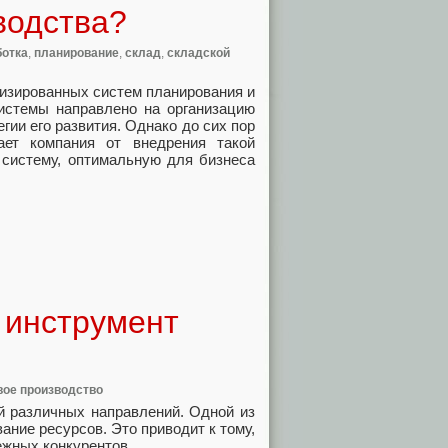
водства?
ботка
,
планирование
,
склад
,
складской
изированных систем планирования и
истемы направлено на организацию
гии его развития. Однако до сих пор
ает компания от внедрения такой
ь систему, оптимальную для бизнеса
 инструмент
ое производство
й различных направлений. Одной из
ние ресурсов. Это приводит к тому,
ежных конкурентов.