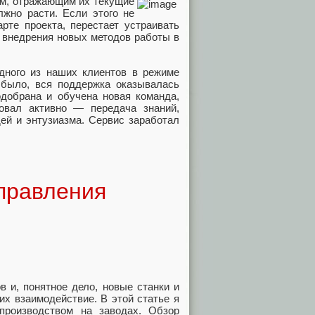
им, отражающим их текущие
лжно расти. Если этого не
арте проекта, перестает устраивать
 внедрения новых методов работы в
дного из наших клиентов в режиме
 было, вся поддержка оказывалась
одобрана и обучена новая команда,
овал активно — передача знаний,
ей и энтузиазма. Сервис заработал
правления
 и, понятное дело, новые станки и
х взаимодействие. В этой статье я
производством на заводах. Обзор