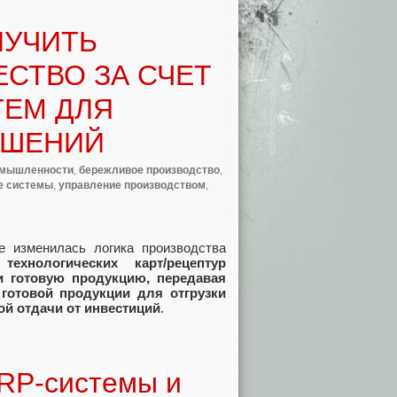
ЛУЧИТЬ
СТВО ЗА СЧЕТ
ТЕМ ДЛЯ
ЕШЕНИЙ
омышленности
,
бережливое производство
,
е системы
,
управление производством
,
е изменилась логика производства
хнологических карт/рецептур
 готовую продукцию, передавая
готовой продукции для отгрузки
й отдачи от инвестиций
.
ERP-системы и