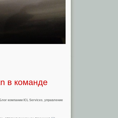
n в командe
Блог компании ICL Services
,
управление