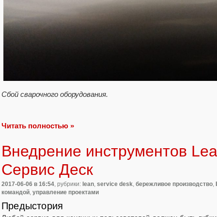
Сбой сварочного оборудования.
Читать полностью »
Внедрение инструментов Lea
Сервис Деск
2017-06-06
в 16:54
, рубрики:
lean
,
service desk
,
бережливое производство
,
командой
,
управление проектами
Предыстория