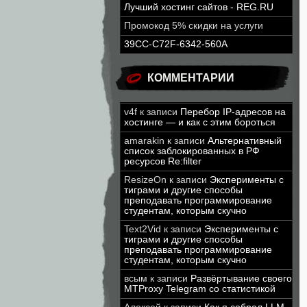
Лучший хостинг сайтов - REG.RU
Промокод 5% скидки на услуги
39CC-C72F-6342-560A
КОММЕНТАРИИ
v4f
к записи
Перебор IP-адресов на
хостинге — и как с этим бороться
amarakin
к записи
Альтернативный
список заблокированных в РФ
ресурсов Re:filter
ResizeOn
к записи
Эксперименты с
тиграми и другие способы
преподавать программирование
студентам, которым скучно
Text2Vid
к записи
Эксперименты с
тиграми и другие способы
преподавать программирование
студентам, которым скучно
всым
к записи
Развёртывание своего
MTProxy Telegram со статистикой