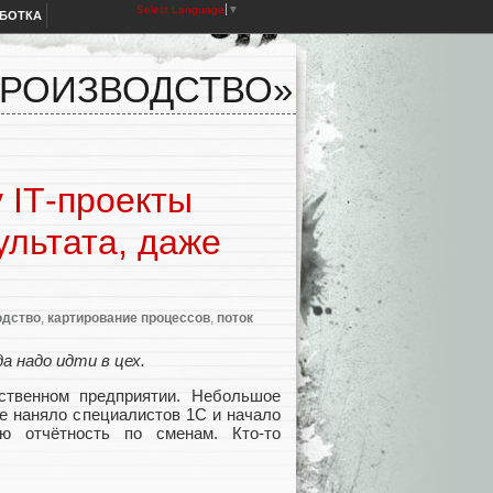
Select Language
▼
АБОТКА
ПРОИЗВОДСТВО»
 IT‑проекты
ультата, даже
одство
,
картирование процессов
,
поток
а надо идти в цех.
ственном предприятии. Небольшое
же наняло специалистов 1С и начало
ю отчётность по сменам. Кто‑то