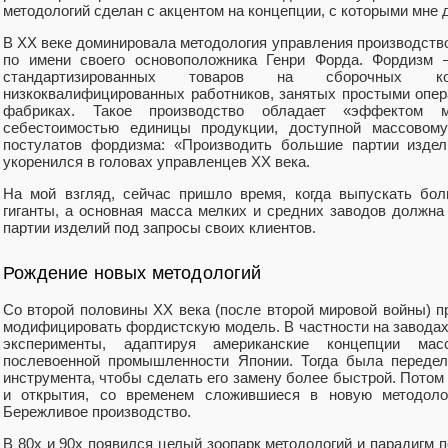
методологий сделан с акцентом на концепции, с которыми мне 
В XX веке доминировала методология управления производств
по имени своего основоположника Генри Форда. Фордизм 
стандартизированных товаров на сборочных ко
низкоквалифицированных работников, занятых простыми опе
фабриках. Такое производство обладает «эффектом 
себестоимостью единицы продукции, доступной массовом
постулатов фордизма: «Производить большие партии издел
укоренился в головах управленцев XX века.
На мой взгляд, сейчас пришло время, когда выпускать бол
гиганты, а основная масса мелких и средних заводов должна
партии изделий под запросы своих клиентов.
Рождение новых методологий
Со второй половины XX века (после второй мировой войны) 
модифицировать фордистскую модель. В частности на заводах 
эксперименты, адаптируя американские концепции мас
послевоенной промышленности Японии. Тогда была передел
инструмента, чтобы сделать его замену более быстрой. Потом
и открытия, со временем сложившиеся в новую методоло
Бережливое производство.
В 80х и 90х появился целый зоопарк методологий и парадигм 