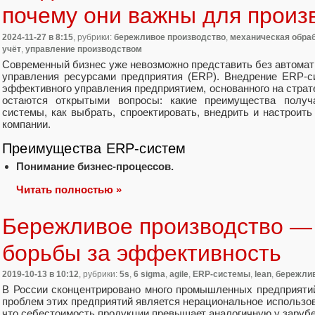
почему они важны для произ
2024-11-27
в 8:15
, рубрики:
бережливое производство
,
механическая обра
учёт
,
управление производством
Современный бизнес уже невозможно представить без автомат
управления ресурсами предприятия (ERP). Внедрение ERP-с
эффективного управления предприятием, основанного на страте
остаются открытыми вопросы: какие преимущества получ
системы, как выбрать, спроектировать, внедрить и настроит
компании.
Преимущества ERP-систем
Понимание бизнес-процессов.
Читать полностью »
Бережливое производство —
борьбы за эффективность
2019-10-13
в 10:12
, рубрики:
5s
,
6 sigma
,
agile
,
ERP-системы
,
lean
,
бережлив
В России сконцентрировано много промышленных предприяти
проблем этих предприятий является нерациональное использова
что себестоимость продукции превышает аналогичную у заруб