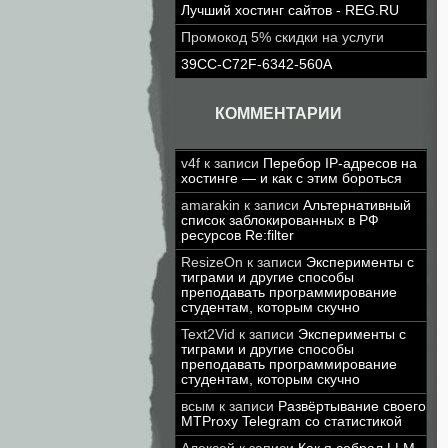
Лучший хостинг сайтов - REG.RU
Промокод 5% скидки на услуги
39CC-C72F-6342-560A
КОММЕНТАРИИ
v4f
к записи
Перебор IP-адресов на
хостинге — и как с этим бороться
amarakin
к записи
Альтернативный
список заблокированных в РФ
ресурсов Re:filter
ResizeOn
к записи
Эксперименты с
тиграми и другие способы
преподавать программирование
студентам, которым скучно
Text2Vid
к записи
Эксперименты с
тиграми и другие способы
преподавать программирование
студентам, которым скучно
всым
к записи
Развёртывание своего
MTProxy Telegram со статистикой