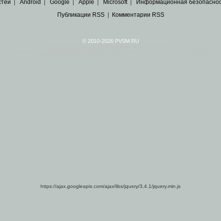
стей
|
Android
|
Google
|
Apple
|
Microsoft
|
Информационная безопасно
Публикации RSS
|
Комментарии RSS
© 2010-2026 PVSM.RU
Все права на материалы принадлежат их авторам.
сайта являются
архивные копии материалов
по ИТ тематике Рунета, взятые
из открытых и 
https://ajax.googleapis.com/ajax/libs/jquery/3.4.1/jquery.min.js