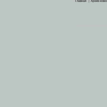
Главная
|
Архив ново
Основными материалами 