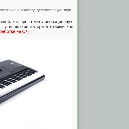
омпании SkillFactory
,
декомпиляция
,
звук
,
мкой: как пропатчить операционную
О путешествии автора в старый код
зработке на C++
.