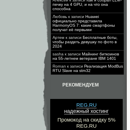
Алексей
к записи
Как я собрал LLM-
печку на 4 GPU, и на что она
способна
Любовь
к записи
Huawei
официально представила
HarmonyOS 7: какие смартфоны
получат её первыми
Артем
к записи
Бесплатные боты,
чтобы раздеть девушку по фото в
2024
sasha
к записи
Майнинг биткоинов
на 55-летнем ветеране IBM 1401
Roman
к записи
Реализация ModBus
RTU Slave на stm32
РЕКОМЕНДУЕМ
REG.RU
надежный хостинг
Промокод на скидку 5%
REG.RU