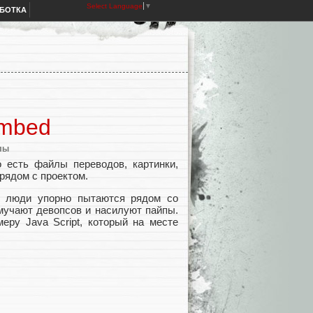
Select Language
▼
АБОТКА
Embed
лы
 есть файлы переводов, картинки,
рядом с проектом.
к люди упорно пытаются рядом со
мучают девопсов и насилуют пайпы.
еру Java Script, который на месте