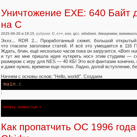
Уничтожение EXE: 640 Байт 
на C
2025-06-26
в 19:15
, рубрики:
C
,
c++
,
exe
,
gcc
,
windows
,
бинарники
,
минимал
Эххх... RDR 2... Проработанный сюжет, большой открыты
что гласили заголовки статей. И всё это умещается в 116 Г
Ждать, блин, ещё несколько часов пока он загрузится. «
Вот ни
и тут же мне пришла идея «утереть нос» этим студиям — со
размером с игру для NES — 40 КБ! Это всё фантазии конечно
и даже нужно, времени еще полно. Ладно, долой вступление, бе
Начнем с основы основ: "Hello, world!". Создаем
main
.c
:
Читать полностью »
Как пропатчить ОС 1996 год