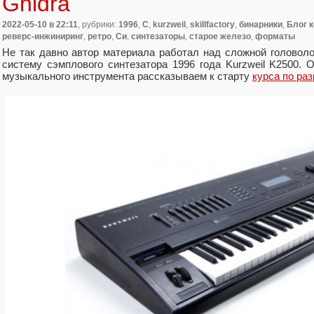
Ghidra
2022-05-10
в 22:11
, рубрики:
1996
,
C
,
kurzweil
,
skillfactory
,
бинарники
,
Блог к
реверс-инжиниринг
,
ретро
,
Си
,
синтезаторы
,
старое железо
,
форматы
Не так давно автор материала работал над сложной головоло
систему сэмплового синтезатора 1996 года Kurzweil K2500. 
музыкального инструмента рассказываем к старту
курса по ра