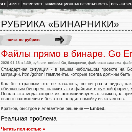
GLE
APPLE
MICROSOFT
ИНФОРМАЦИОННАЯ БЕЗОПАСНОСТЬ
ВЕБ – РАЗР
РУБРИКА «БИНАРНИКИ»
Файлы прямо в бинаре. Go 
2026-01-18
в 4:39
, рубрики:
embed
,
Go
,
бинарники
,
файловая система
,
фай
Стандартная ситуация - в вашем небольшом проекте на Go
миграции, html/gohtml темплейты, которые всегда должны быть 
Как бы странным это не казалось, но ни раз я видел, ка
сбилженым бинарем положить эти файлики в нужной форме, 
Пошла эта мода скорее из некомпилируемых языков, к прим
своего нахождения и без этого плодит помойку из каталогов.
Краткое, быстрое и элегантное решение —
Embed.
Реальная проблема
Читать полностью »