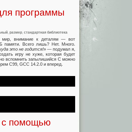
для программы
ьный
,
размер
,
стандартная библиотека
й мир, внимание к деталям — вот
Б памяти. Всего лишь? Нет. Много.
куда это не годится!
» — подумал я,
здать игру не хуже, которая будет
, но вспомнить запылишийся C можно
рем C99, GCC 14.2.0 и вперед.
а с помощью