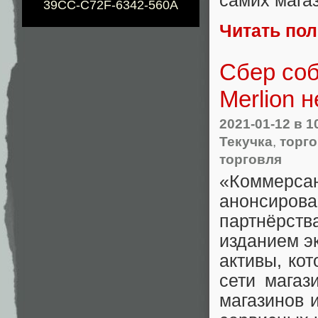
самих мага
39CC-C72F-6342-560A
Читать по
Сбер соб
Merlion 
2021-01-12
в 1
Текучка
,
торг
торговля
«
Коммер
анонсиров
партнёрст
изданием э
активы
,
кот
сети магаз
магазинов и