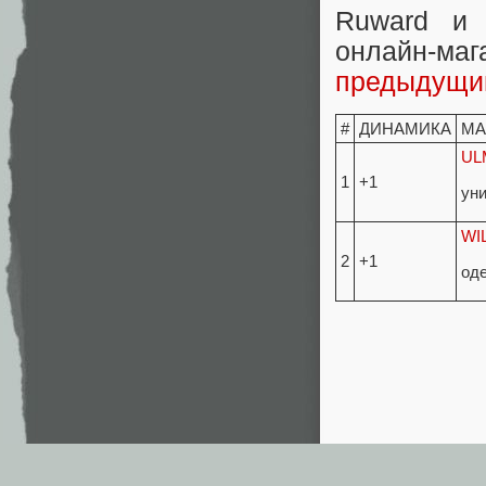
Ruward и 
онлайн-ма
предыдущи
#
ДИНАМИКА
МА
UL
1
+1
ун
WI
2
+1
од