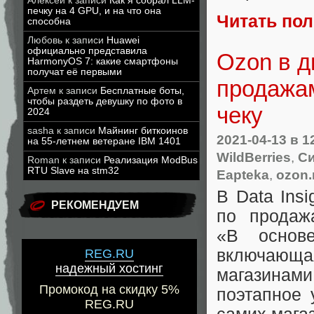
Алексей
к записи
Как я собрал LLM-
печку на 4 GPU, и на что она
Читать по
способна
Любовь
к записи
Huawei
официально представила
Ozon в д
HarmonyOS 7: какие смартфоны
получат её первыми
продажам
Артем
к записи
Бесплатные боты,
чтобы раздеть девушку по фото в
чеку
2024
sasha
к записи
Майнинг биткоинов
2021-04-13
в 1
на 55-летнем ветеране IBM 1401
WildBerries
,
Си
Roman
к записи
Реализация ModBus
RTU Slave на stm32
Eapteka
,
ozon.
В Data Insi
РЕКОМЕНДУЕМ
по продаж
«В основе
включающ
REG.RU
надежный хостинг
магазинами
Промокод на скидку 5%
поэтапное 
REG.RU