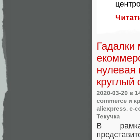
центр
Читат
Гадалки 
екоммерс
нулевая 
круглый 
2020-03-20
в 1
commerce и к
aliexpress
,
e-
Текучка
В рамках
представит