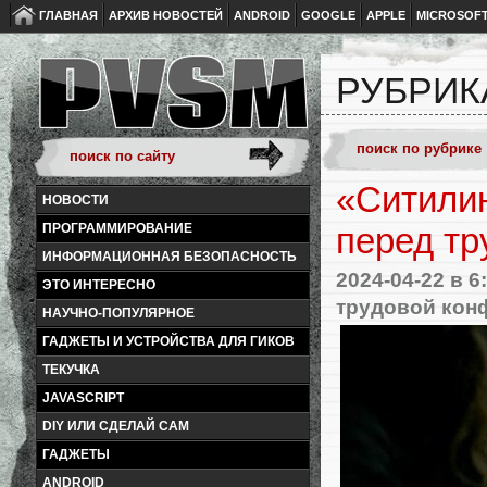
ГЛАВНАЯ
АРХИВ НОВОСТЕЙ
ANDROID
GOOGLE
APPLE
MICROSOF
РУБРИК
«Ситилин
НОВОСТИ
ПРОГРАММИРОВАНИЕ
перед тр
ИНФОРМАЦИОННАЯ БЕЗОПАСНОСТЬ
2024-04-22
в 6
ЭТО ИНТЕРЕСНО
трудовой кон
НАУЧНО-ПОПУЛЯРНОЕ
ГАДЖЕТЫ И УСТРОЙСТВА ДЛЯ ГИКОВ
ТЕКУЧКА
JAVASCRIPT
DIY ИЛИ СДЕЛАЙ САМ
ГАДЖЕТЫ
ANDROID