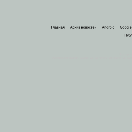
Главная
|
Архив новостей
|
Android
|
Google
Пуб
Все пра
Основными материалами сайта являются
архивные ко