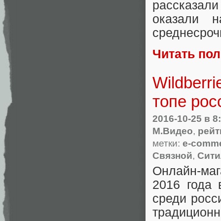
рассказал
оказали 
среднесроч
Читать по
Wildberr
топе рос
2016-10-25
в 8
М.Видео
,
рейт
метки:
e-comm
Связной
,
Сити
Онлайн-маг
2016 года
среди росс
традицион