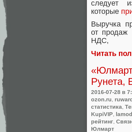
следует и
которые
пр
Выручка пр
от продаж 
НДС
,
Читать по
«Юлмарт
Рунета, 
2016-07-28
в 7
ozon.ru
,
ruwar
статистика
,
Те
KupiVIP
,
lamo
рейтинг
,
Связ
Юлмарт