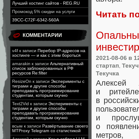
Лучший хостинг сайтов - REG.RU
Промокод 5% скидки на услуги
Читать п
39CC-C72F-6342-560A
Опальный
КОММЕНТАРИИ
инвестир
v4f
к записи
Перебор IP-адресов на
хостинге — и как с этим бороться
2021-08-06
в 1
amarakin
к записи
Альтернативный
стартап
,
Текуч
список заблокированных в РФ
Текучка
ресурсов Re:filter
Алексей 
ResizeOn
к записи
Эксперименты с
тиграми и другие способы
и ритейле
преподавать программирование
студентам, которым скучно
в российск
Text2Vid
к записи
Эксперименты с
пользовате
тиграми и другие способы
преподавать программирование
и прослу
студентам, которым скучно
о появлен
всым
к записи
Развёртывание своего
MTProxy Telegram со статистикой
метров
,