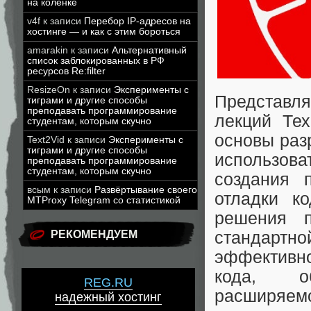
на коленке
v4f
к записи
Перебор IP-адресов на
хостинге — и как с этим бороться
amarakin
к записи
Альтернативный
список заблокированных в РФ
ресурсов Re:filter
ResizeOn
к записи
Эксперименты с
Представ
тиграми и другие способы
преподавать программирование
лекций Тех
студентам, которым скучно
основы раз
Text2Vid
к записи
Эксперименты с
тиграми и другие способы
использов
преподавать программирование
студентам, которым скучно
создания 
всым
к записи
Развёртывание своего
отладки к
MTProxy Telegram со статистикой
решения п
стандартно
РЕКОМЕНДУЕМ
эффективн
кода, об
REG.RU
расширяе
надежный хостинг