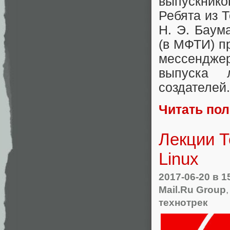
выпускнико
Ребята из 
Н. Э. Баум
(в МФТИ) п
мессендже
выпуска 
создателей.
Читать по
Лекции Т
Linux
2017-06-20
в 1
Mail.Ru Group
технотрек