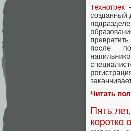
Технотрек
—
созданный 
подразде
образовани
превратит
после по
напильнико
специалист
регистра
заканчивае
Читать по
Пять лет
коротко 