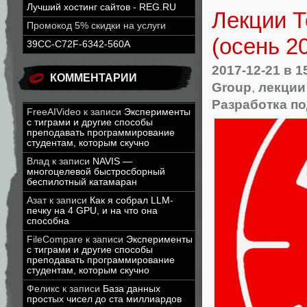
Лучший хостинг сайтов - REG.RU
Лекции Т
Промокод 5% скидки на услуги
(осень 2
39CC-C72F-6342-560A
2017-12-21
в 1
КОММЕНТАРИИ
Group
,
лекции
Разработка по
FreeAIVideo
к записи
Эксперименты
с тиграми и другие способы
преподавать программирование
студентам, которым скучно
Влад
к записи
NAVIS —
многоцелевой быстросборный
беспилотный катамаран
Азат
к записи
Как я собрал LLM-
печку на 4 GPU, и на что она
способна
FileCompare
к записи
Эксперименты
с тиграми и другие способы
преподавать программирование
студентам, которым скучно
Феликс
к записи
База данных
простых чисел до ста миллиардов