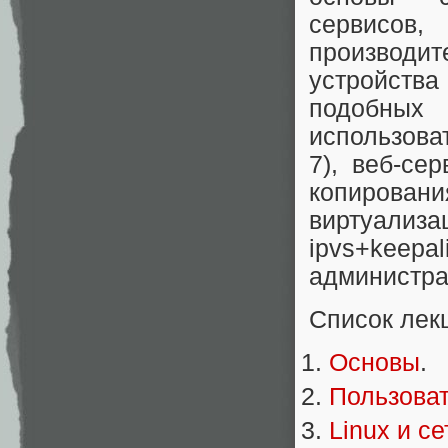
сервисов
производит
устройств
подобных
использова
7), веб-се
копировани
виртуализа
ipvs+keepa
администрат
Список лек
Основы
.
Пользоват
Linux и се