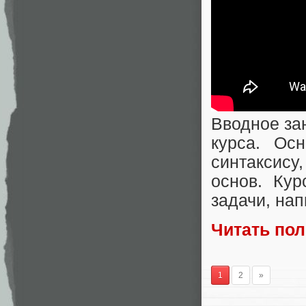
Вводное зан
курса. Ос
синтаксис
основ. Кур
задачи, нап
Читать по
1
2
»