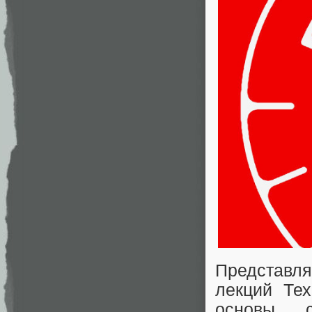
Представ
лекций Тех
основы с