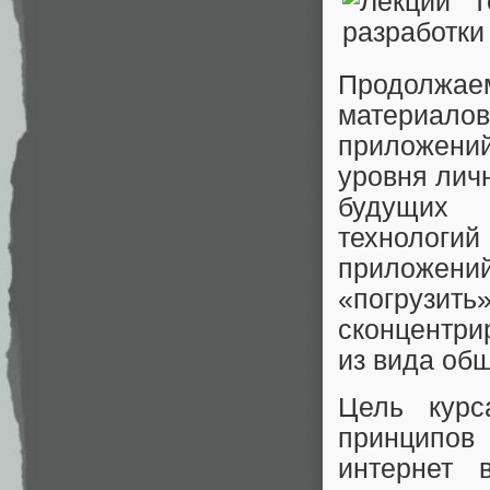
Продолжа
материало
приложени
уровня личн
будущих 
технолог
приложени
«погрузить
сконцентри
из вида об
Цель курс
принципов
интернет 