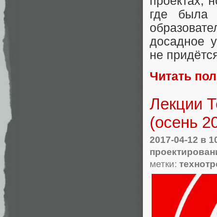
проектах, н
где была
образовате
досадное 
не придётся
Читать по
Лекции Т
(осень 2
2017-04-12
в 1
проектирован
метки:
технотр