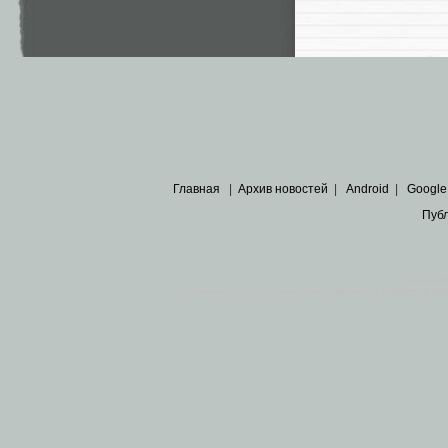
Главная
|
Архив новостей
|
Android
|
Google
Пуб
Все пра
Основными материалами сайта являются
архивные ко