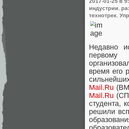
2017-01-25
в 9
индустрии
,
ра
технотрек
,
Уп
Недавно и
первому 
организов
время его 
сильнейши
Mail.Ru
(ВМ
Mail.Ru
(СП
студента, 
решили всп
образован
образоват