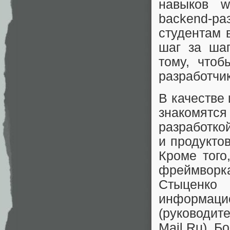
навыков w
backend-ра
студентам 
шаг за шаг
тому, что
разработчи
В качестве
знакомятся
разработко
и продуктов,
Кроме того
фреймворк
Стыценко 
информа
(руководи
Mail.Ru). Б