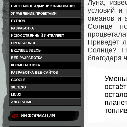
Луна, изве
СИСТЕМНОЕ АДМИНИСТРИРОВАНИЕ
условий и 
УПРАВЛЕНИЕ ПРОЕКТАМИ
океанов и 
PYTHON
Солнце по
РАЗРАБОТКА
процветал
ИСКУССТВЕННЫЙ ИНТЕЛЛЕКТ
Приведёт л
OPEN SOURCE
Солнце? Н
БУДУЩЕЕ ЗДЕСЬ
благодаря 
ВЕБ-РАЗРАБОТКА
КОСМОНАВТИКА
РАЗРАБОТКА ВЕБ-САЙТОВ
Умень
GOOGLE
оста
ЖЕЛЕЗО
остал
LINUX
плане
АЛГОРИТМЫ
топли
ИНФОРМАЦИЯ