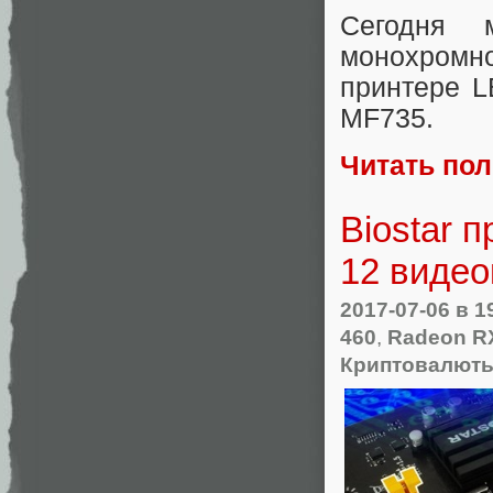
Сегодня 
монохромн
принтере L
MF735.
Читать по
Biostar 
12 видео
2017-07-06
в 1
460
,
Radeon R
Криптовалют