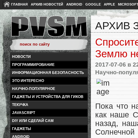
ГЛАВНАЯ
АРХИВ НОВОСТЕЙ
ANDROID
GOOGLE
APPLE
MICROSOF
АРХИВ З
Спросите
Землю н
НОВОСТИ
2017-07-06
в 2
ПРОГРАММИРОВАНИЕ
Научно-попул
ИНФОРМАЦИОННАЯ БЕЗОПАСНОСТЬ
ЭТО ИНТЕРЕСНО
НАУЧНО-ПОПУЛЯРНОЕ
ГАДЖЕТЫ И УСТРОЙСТВА ДЛЯ ГИКОВ
Пока что н
ТЕКУЧКА
как наше С
JAVASCRIPT
DIY ИЛИ СДЕЛАЙ САМ
назад, наш
ГАДЖЕТЫ
Солнечной 
ANDROID