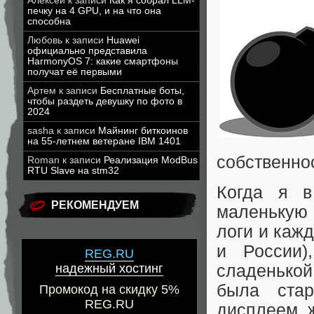
Алексей
к записи
Как я собрал LLM-
печку на 4 GPU, и на что она
способна
Любовь
к записи
Huawei
официально представила
HarmonyOS 7: какие смартфоны
получат её первыми
Артем
к записи
Бесплатные боты,
чтобы раздеть девушку по фото в
2024
sasha
к записи
Майнинг биткоинов
на 55-летнем ветеране IBM 1401
собственно
Roman
к записи
Реализация ModBus
RTU Slave на stm32
Когда я в
РЕКОМЕНДУЕМ
маленькую 
логи и кажд
и России)
REG.RU
сладенькой
надежный хостинг
была ста
Промокод на скидку 5%
REG.RU
дисплеем, 