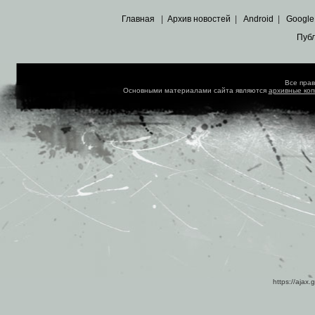
Главная
|
Архив новостей
|
Android
|
Google
Пуб
Все пра
Основными материалами сайта являются
архивные ко
https://ajax.