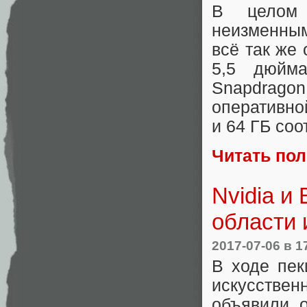
В целом 
неизменным
всё так же
5,5 дюйм
Snapdrago
оперативно
и 64 ГБ соо
Читать по
Nvidia и
области 
2017-07-06
в 1
В ходе пек
искусствен
объявили о