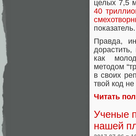
целых 7,5 
40 триллио
смехотвор
показатель.
Правда, и
дорастить,
как молод
методом “т
в своих ре
твой код не
Читать по
Ученые п
нашей п