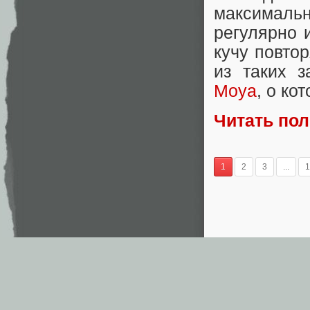
максимальн
регулярно 
кучу повто
из таких з
Moya
, о ко
Читать по
1
2
3
...
1