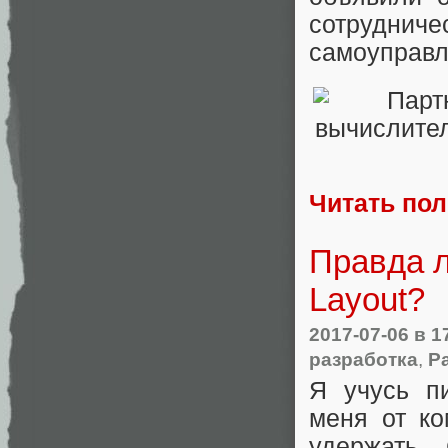
сотрудниче
самоуправл
Читать по
Правда л
Layout?
2017-07-06
в 1
разработка
,
Р
Я учусь пи
меня от ко
удержать