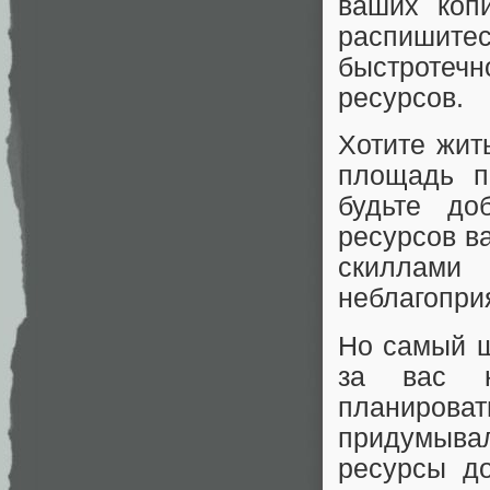
ваших коп
распишитес
быстротеч
ресурсов.
Хотите жит
площадь п
будьте до
ресурсов в
скиллами
неблагоприя
Но самый ш
за вас н
планирова
придумыва
ресурсы до