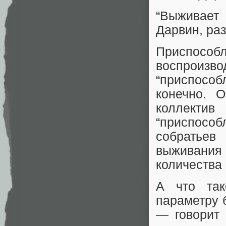
“Выживает
Дарвин, ра
Приспос
воспроизв
“приспособ
конечно. 
коллект
“приспособ
собратьев
выживани
количества 
А что так
параметру 
— говорит 