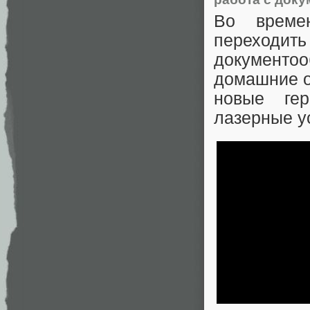
Во времен
переходит
документо
домашние о
новые ге
лазерные у