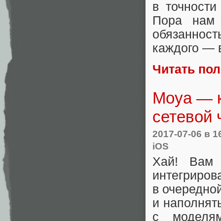
в точности
Пора нам 
обязанность
каждого — 
Читать по
Moya — к
сетевой 
2017-07-06
в 1
iOS
Хай! Вам 
интегриров
в очередно
и наполнять
с моделя