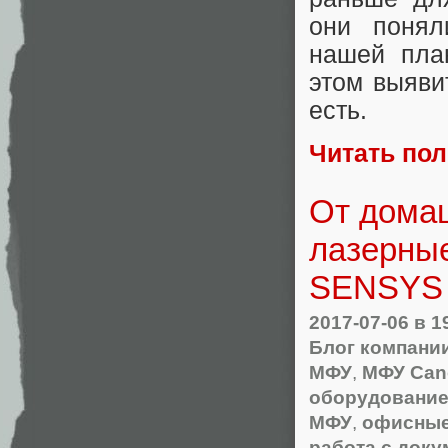
они понял
нашей пла
этом выяви
есть.
Читать по
От домаш
лазерные
SENSYS
2017-07-06
в 1
Блог компани
МФУ
,
МФУ Can
оборудование
МФУ
,
офисные
работа с док