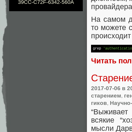
39CC-C72F-6342-560A
провайдера
На самом д
то можете 
происходит
grep 
'authenticatio
Читать по
Старени
2017-07-06
в 2
старением
,
ге
гиков
,
Научно
“Выживает
всякие “хо
мысли Дарв