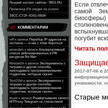
Лучший хостинг сайтов - REG.RU
Если отвле
Промокод 5% скидки на услуги
самой Зем
39CC-C72F-6342-560A
биосфер
столкновен
КОММЕНТАРИИ
вспыхнувш
погубит всю
v4f
к записи
Перебор IP-адресов на
хостинге — и как с этим бороться
Читать по
amarakin
к записи
Альтернативный
список заблокированных в РФ
ресурсов Re:filter
Защищае
ResizeOn
к записи
Эксперименты с
тиграми и другие способы
2017-07-06
в 2
преподавать программирование
студентам, которым скучно
информационн
Text2Vid
к записи
Эксперименты с
уязвимости
, 
тиграми и другие способы
преподавать программирование
студентам, которым скучно
Старые м
всым
к записи
Развёртывание своего
MTProxy Telegram со статистикой