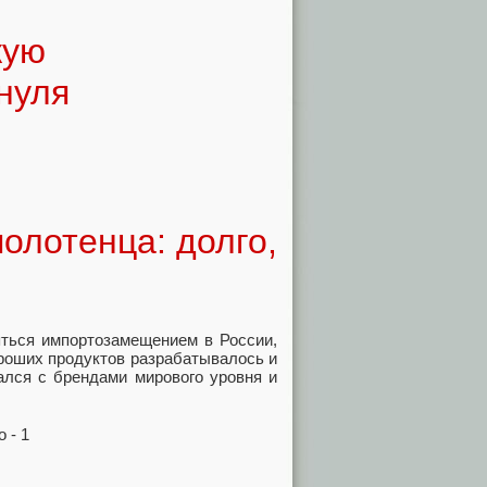
кую
нуля
лотенца: долго,
няться импортозамещением в России,
ороших продуктов разрабатывалось и
ался с брендами мирового уровня и