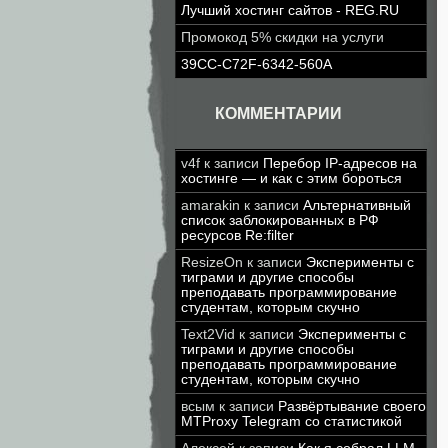
Лучший хостинг сайтов - REG.RU
Промокод 5% скидки на услуги
39CC-C72F-6342-560A
КОММЕНТАРИИ
v4f
к записи
Перебор IP-адресов на
хостинге — и как с этим бороться
amarakin
к записи
Альтернативный
список заблокированных в РФ
ресурсов Re:filter
ResizeOn
к записи
Эксперименты с
тиграми и другие способы
преподавать программирование
студентам, которым скучно
Text2Vid
к записи
Эксперименты с
тиграми и другие способы
преподавать программирование
студентам, которым скучно
всым
к записи
Развёртывание своего
MTProxy Telegram со статистикой