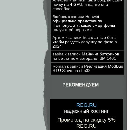
Алексей
к записи
Как я собрал LLM-
печку на 4 GPU, и на что она
способна
Любовь
к записи
Huawei
официально представила
HarmonyOS 7: какие смартфоны
получат её первыми
Артем
к записи
Бесплатные боты,
чтобы раздеть девушку по фото в
2024
sasha
к записи
Майнинг биткоинов
на 55-летнем ветеране IBM 1401
Roman
к записи
Реализация ModBus
RTU Slave на stm32
РЕКОМЕНДУЕМ
REG.RU
надежный хостинг
Промокод на скидку 5%
REG.RU