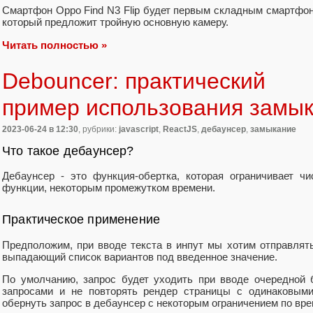
Смартфон Oppo Find N3 Flip будет первым складным смартфо
который предложит тройную основную камеру.
Читать полностью »
Debouncer: практический
пример использования замы
2023-06-24
в 12:30
, рубрики:
javascript
,
ReactJS
,
дебаунсер
,
замыкание
Что такое дебаунсер?
Дебаунсер - это функция-обертка, которая ограничивает ч
функции, некоторым промежутком времени.
Практическое применение
Предположим, при вводе текста в инпут мы хотим отправлять
выпадающий список вариантов под введенное значение.
По умолчанию, запрос будет уходить при вводе очередной 
запросами и не повторять рендер страницы с одинаковым
обернуть запрос в дебаунсер с некоторым ограничением по вре