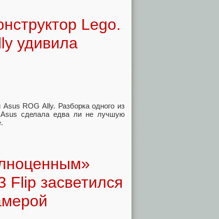
онструктор Lego.
ly удивила
 Asus ROG Ally. Разборка одного из
о Asus сделала едва ли не лучшую
.
олноценным»
 Flip засветился
амерой