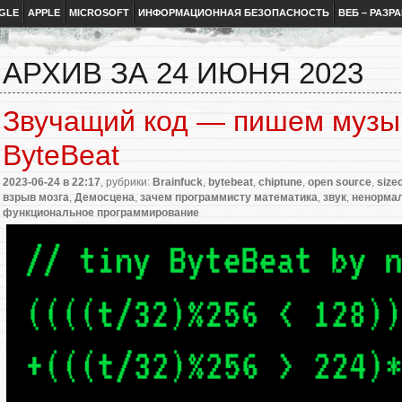
GLE
APPLE
MICROSOFT
ИНФОРМАЦИОННАЯ БЕЗОПАСНОСТЬ
ВЕБ – РАЗР
АРХИВ ЗА 24 ИЮНЯ 2023
Звучащий код — пишем музык
ByteBeat
2023-06-24
в 22:17
, рубрики:
Brainfuck
,
bytebeat
,
chiptune
,
open source
,
size
взрыв мозга
,
Демосцена
,
зачем программисту математика
,
звук
,
ненорма
функциональное программирование