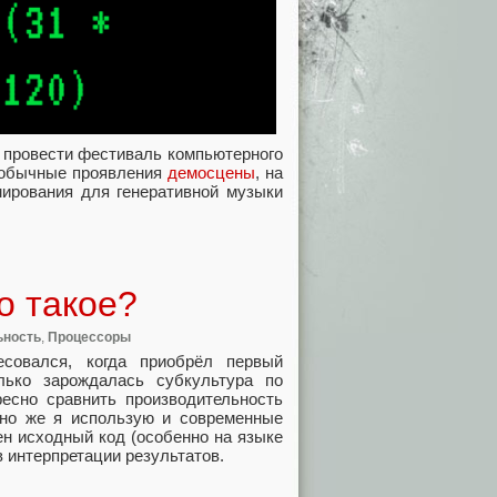
и провести фестиваль компьютерного
необычные проявления
демосцены
, на
мирования для генеративной музыки
о такое?
ьность
,
Процессоры
совался, когда приобрёл первый
лько зарождалась субкультура по
есно сравнить производительность
чно же я использую и современные
ен исходный код (особенно на языке
в интерпретации результатов.