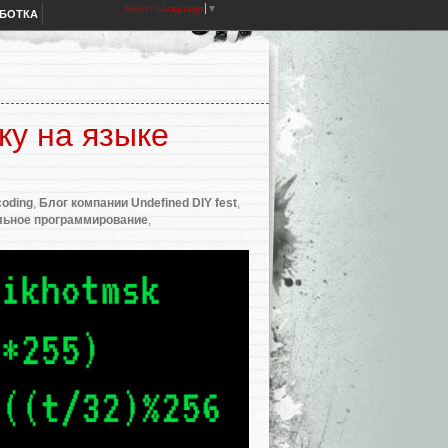
Select Language
▼
АБОТКА
у на языке
coding
,
Блог компании Undefined DIY fest
,
льное программирование
,