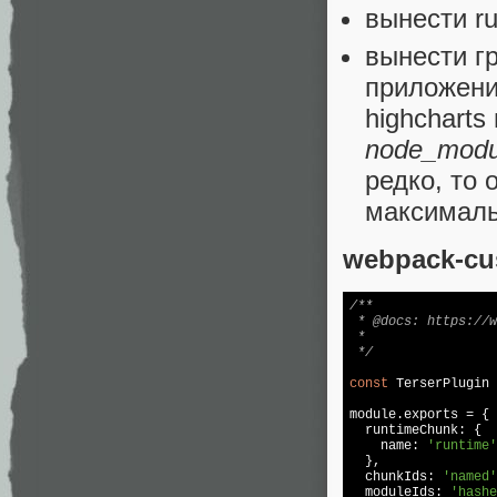
вынести ru
вынести гр
приложения
highcharts
node_modu
редко, то 
максималь
webpack-cus
/**

 * @docs: https://w
 *

 */
const
 TerserPlugin 
module
.exports = {

  runtimeChunk: {

    name: 
'runtime'
  },

  chunkIds: 
'named'
  moduleIds: 
'hashe