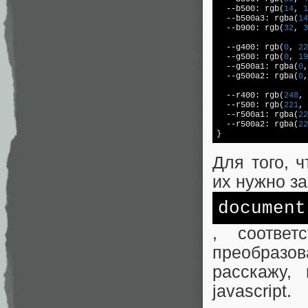
  --b500: rgb(
14
, 
1
  --b500a3: rgba(
14
  --b900: rgb(
32
, 
3
  --g400: rgb(
0
, 
22
  --g500: rgb(
0
, 
19
  --g500a1: rgba(
0
,
  --g500a2: rgba(
0
,
  --r400: rgb(
248
, 
  --r500: rgb(
221
, 
  --r500a1: rgba(
22
  --r500a2: rgba(
22
Для того, 
их нужно за
document
, соответ
преобразо
расскажу,
javascript.