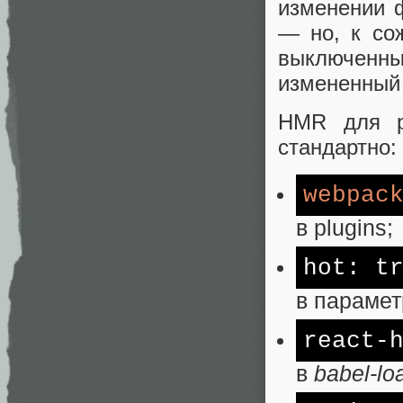
изменении ф
— но, к со
выключенн
измененный 
HMR для р
стандартно:
webpac
в plugins;
hot:
t
в параме
react-
в
babel-lo