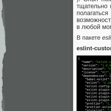
тщательно 
полагаться
возможност
в любой мом
В пакете
esl
eslint-cust
{

"name"
: 
"eslint-c
"version"
: 
"1.0.0
"description"
: 
"C
"license"
: 
"MIT"
,

"dependencies"
: {

"babel-eslint"
:
"eslint"
: 
"5.16
"eslint-config-
"eslint-plugin
"eslint-plugin-
"eslint-plugin-
"eslint-plugin-
"prettier"
: 
"1.
"prettier-eslin
"stylelint"
: 
"1