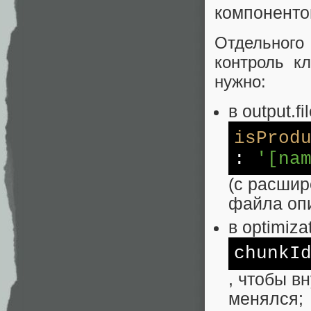
компонентов
Отдельного
контроль к
нужно:
в output.f
isProd
:
'[na
(с расшир
файла опи
в optimiz
chunkI
, чтобы в
менялся;