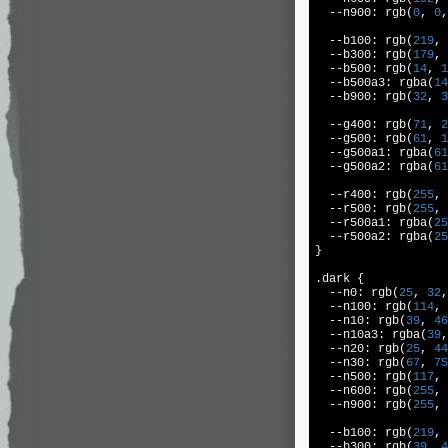
  --n900: rgb(
0
, 
0
,
  --b100: rgb(
219
, 
  --b300: rgb(
179
, 
  --b500: rgb(
14
, 
1
  --b500a3: rgba(
14
  --b900: rgb(
32
, 
3
  --g400: rgb(
71
, 
2
  --g500: rgb(
61
, 
1
  --g500a1: rgba(
61
  --g500a2: rgba(
61
  --r400: rgb(
255
, 
  --r500: rgb(
255
, 
  --r500a1: rgba(
25
  --r500a2: rgba(
25
}

.
dark 
{

  --n0: rgb(
25
, 
32
,
  --n100: rgb(
114
, 
  --n10: rgb(
39
, 
46
  --n10a3: rgba(
39
,
  --n20: rgb(
25
, 
44
  --n30: rgb(
67
, 
75
  --n500: rgb(
117
, 
  --n600: rgb(
255
, 
  --n900: rgb(
255
, 
  --b100: rgb(
219
, 
  --b300: rgb(
39
, 
4