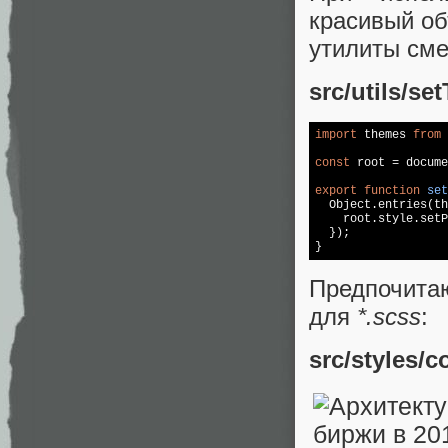
красивый об
утилиты см
src/utils/se
import
 themes 
from
const
 root = 
docume
export
function
set
Object
.entries(th
    root.style.setP
  });

Предпочита
для
*.scss
:
src/styles/c