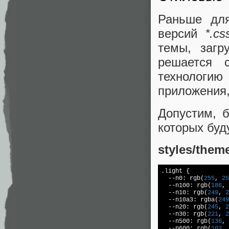
Раньше для
версий
*.cs
темы, загр
решается
технологию
приложения,
Допустим, б
которых буд
styles/them
.
light 
{

  --n0: rgb(
255
, 
25
  --n100: rgb(
186
, 
  --n10: rgb(
249
, 
2
  --n10a3: rgba(
249
  --n20: rgb(
245
, 
2
  --n30: rgb(
221
, 
2
  --n500: rgb(
136
, 
  --n600: rgb(
102
, 