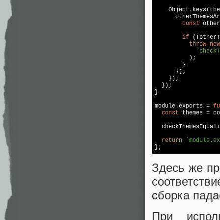
Object
.keys(the
      otherThemesAr
const
 other
if
 (!otherT
throw
new
`checkT
          );

        }

      });

    });

  });

}

module
.exports = 
fu
const
 themes = co
  checkThemesEquali
return
`module.ex
Здесь же пр
соответств
сборка пада
При испол