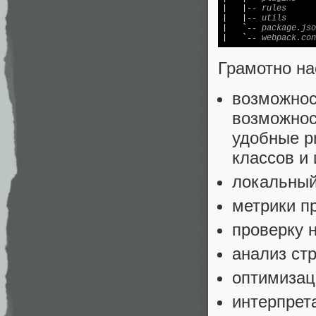
|   |
-- rules
|   |
-- utils
|   `
-- package.jso
|   `
-- webpack.con
Грамотно на
возможност
возможнос
удобные pr
классов и 
локальный 
метрики п
проверку 
анализ ст
оптимизац
интерпре