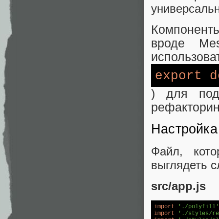
универсаль
Компоненты
вроде Me
использова
export
d
) для под
рефакторинг
Настройка
Файл, кото
выглядеть 
src/app.js
import
'./polyfill'
import
'./styles/re