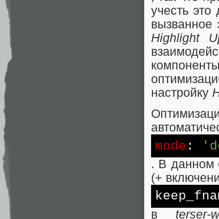
учесть это
вызванное 
Highlight U
взаимоде
компонен
оптимизац
настройку
Оптимиза
автоматиче
mode
:
'd
. В данном
(+ включен
keep_fn
в
terser-