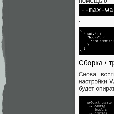
помощью
--max-wa
.
{

"husky"
: {

"hooks"
: {

"pre-commit"
:
    }

  }

Сборка / 
Снова вос
настройки W
будет опира
.

|
-- webpack-custom
|   |
-- config
|   |
-- loaders
|   |
-- plugins