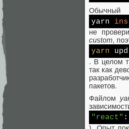
Обычный
yarn
ins
не провер
custom
, по
yarn
upd
. В целом 
так как де
разработч
пакетов.
Файлом
ya
зависимост
"react"
). Опыт по