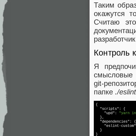
Таким обра
окажутся то
Считаю эт
документ
разработчик
Контроль к
Я предпоч
смысловые 
git-репозит
папке
./esli
{

"scripts"
: {

"upd"
: 
"yarn in
  },

"dependencies"
: {

"eslint-custom"
  }
