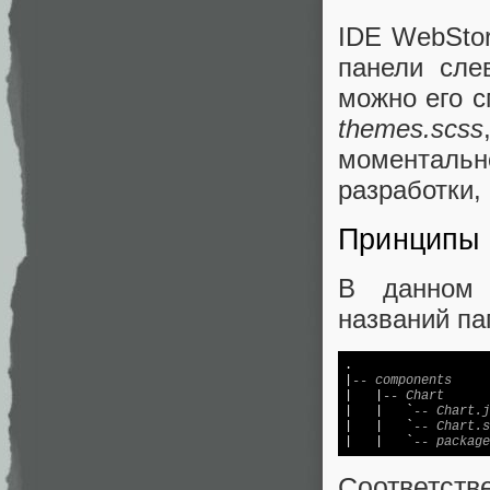
IDE WebStor
панели сле
можно его с
themes.scss
моментально
разработки, 
Принципы 
В данном 
названий па
.

|
-- components
|   |
-- Chart
|   |   `
-- Chart.j
|   |   `
-- Chart.s
|   |   `
-- package
Соответств