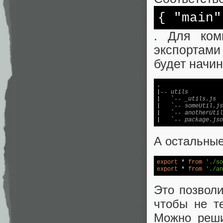
{
"main"
. Для ком
экспортами
будет начин
.

|
-- utils
|   `
-- _utils.js
|   `
-- someUtil.js
|   `
-- anotherUtil
|   `
-- package.jso
А остальные
export
 * 
from
'./so
export
 * 
from
'./an
Это позволи
чтобы не т
Можно реши