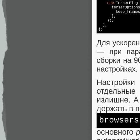
new
 TerserPlugi
      terserOptions
        keep_fnames
      },

    }),

  ],

Для ускорен
— при пара
сборки на 9
настройках.
Настройки
отдельны
излишне. А
держать в 
browsers
основного
p