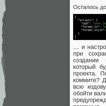
Осталось д
{

"scripts"
: {

"upd"
: 
"yarn in
"format:js"
: 
"e
"format:style"
:
  }

… и настро
при сохра
создании 
который б
проекта. П
коммите? Д
всю кодов
обойти вал
предупреж