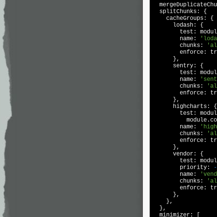
  mergeDuplicateChu
  splitChunks: {

    cacheGroups: {

      lodash: {

        test: 
modul
        name: 
'loda
        chunks: 
'al
        enforce: 
tr
      },

      sentry: {

        test: 
modul
        name: 
'sent
        chunks: 
'al
        enforce: 
tr
      },

      highcharts: {

        test: 
modul
module
.co
        name: 
'high
        chunks: 
'al
        enforce: 
tr
      },

      vendor: {

        test: 
modul
        priority: 
-
        name: 
'vend
        chunks: 
'al
        enforce: 
tr
      },

    },

  },

  minimizer: [
