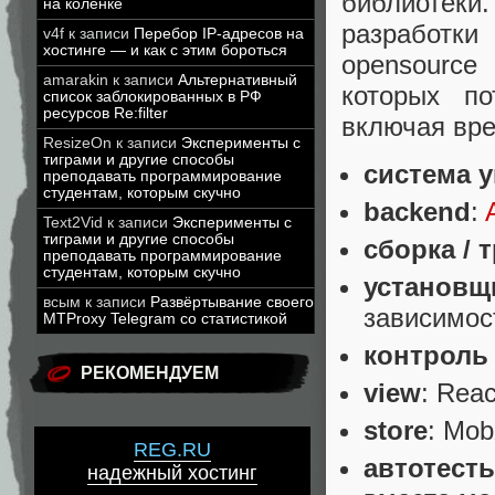
библиотек
на коленке
разработк
v4f
к записи
Перебор IP-адресов на
хостинге — и как с этим бороться
opensource
amarakin
к записи
Альтернативный
которых по
список заблокированных в РФ
ресурсов Re:filter
включая вре
ResizeOn
к записи
Эксперименты с
тиграми и другие способы
система 
преподавать программирование
студентам, которым скучно
backend
:
Text2Vid
к записи
Эксперименты с
тиграми и другие способы
сборка / 
преподавать программирование
студентам, которым скучно
установщ
всым
к записи
Развёртывание своего
зависимос
MTProxy Telegram со статистикой
контроль 
РЕКОМЕНДУЕМ
view
: Rea
store
: Mob
REG.RU
автотест
надежный хостинг