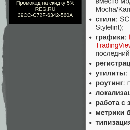
вместо мо
Промокод на скидку 5%
Mocha/Kar
REG.RU
39CC-C72F-6342-560A
стили
: SC
Stylelint);
графики
:
TradingVie
последний
регистра
утилиты
:
роутинг
: 
локализа
работа с 
метрики 
типизаци