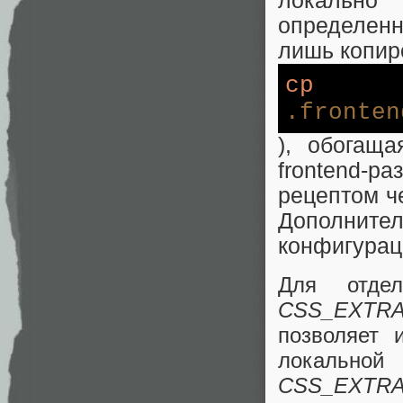
локально
определенн
лишь копиро
cp
.fronten
), обогаща
frontend-
рецептом ч
Дополни
конфигураци
Для отде
CSS_EXTR
позволяет 
локально
CSS_EXTR