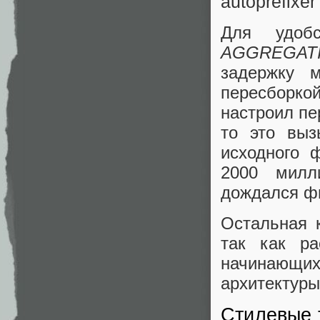
autoprefixer
Для удобс
AGGREGAT
задержку 
пересборко
настроил пе
то это выз
исходного 
2000 милл
дождался ф
Остальная 
так как р
начинающих
архитектуры
Стилевые