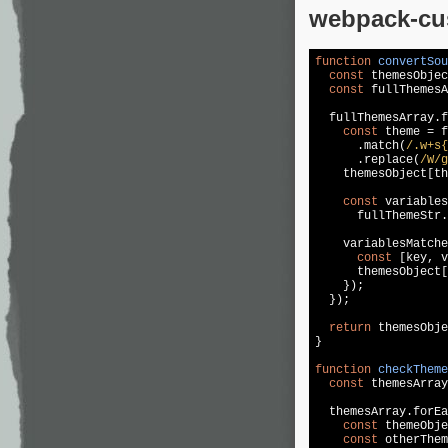
webpack-cus
function
convertSou
const
 themesObjec
const
 fullThemesA
  fullThemesArray.f
const
 theme = f
      .match(
/.w+s{
      .replace(
/W/g
    themesObject[th
const
 variables
      fullThemeStr.
    variablesMatche
const
 [key, v
      themesObject[
    });

  });

return
 themesObje
}

function
checkTheme
const
 themesArray
  themesArray.forEa
const
 themeObje
const
 otherThem