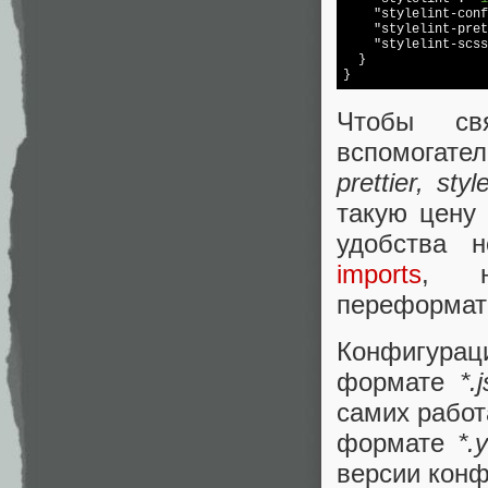
"stylelint-conf
"stylelint-pret
"stylelint-scss
  }

Чтобы св
вспомогате
prettier, style
такую цену 
удобства 
imports
, н
переформати
Конфигурац
формате
*.j
самих работ
формате
*.
версии кон