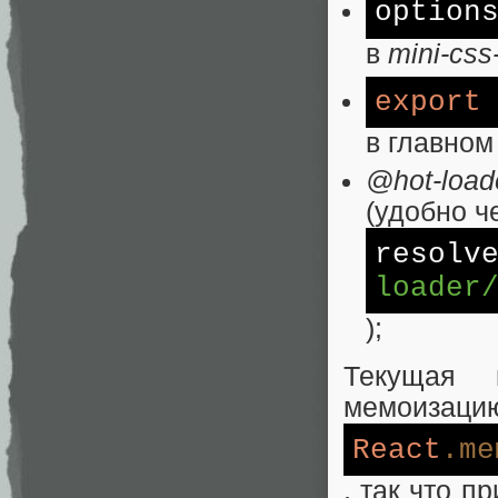
option
в
mini-css
export
в главном
@hot-load
(удобно ч
resolv
loader
);
Текущая
мемоизацию
React
.me
, так что 