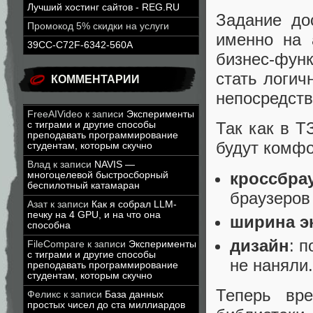
Лучший хостинг сайтов - REG.RU
Задание дос
Промокод 5% скидки на услуги
именно на 
39CC-C72F-6342-560A
бизнес-фун
стать логич
КОММЕНТАРИИ
непосредств
FreeAIVideo
к записи
Эксперименты
Так как в Т
с тиграми и другие способы
преподавать программирование
будут комфо
студентам, которым скучно
Влад
к записи
NAVIS —
кроссбра
многоцелевой быстросборный
беспилотный катамаран
браузеров 
Азат
к записи
Как я собрал LLM-
печку на 4 GPU, и на что она
ширина э
способна
дизайн
: 
FileCompare
к записи
Эксперименты
с тиграми и другие способы
не наняли.
преподавать программирование
студентам, которым скучно
Теперь вр
Феликс
к записи
База данных
простых чисел до ста миллиардов