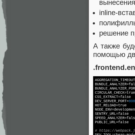
вынесения
inline-вст
полифиллы
решение п
А также буд
помощью д
.frontend.e
AGGREGATION_TIMEOUT
BUNDLE_ANALYZER
=
fal
BUNDLE_ANALYZER_POR
CIRCULAR_CHECK
=
true
CSS_EXTRACT
=
false
DEV_SERVER_PORT
=
808
HOT_RELOAD
=
true
NODE_ENV
SENTRY_URL
=
false
SPEED_ANALYZER
=
fals
PUBLIC_URL
=
false
# https://webpack.j