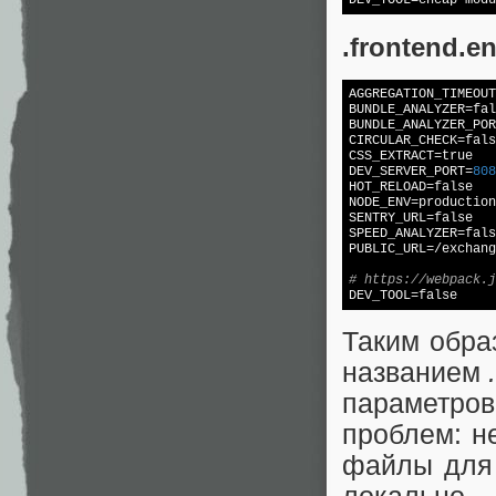
DEV_TOOL
.frontend.e
AGGREGATION_TIMEOUT
BUNDLE_ANALYZER
=
fal
BUNDLE_ANALYZER_POR
CIRCULAR_CHECK
=
fals
CSS_EXTRACT
=
true
DEV_SERVER_PORT
=
808
HOT_RELOAD
=
false
NODE_ENV
SENTRY_URL
=
false
SPEED_ANALYZER
=
fals
PUBLIC_URL
=/exchang
# https://webpack.j
DEV_TOOL
=
false
Таким обра
названием
параметро
проблем: н
файлы для 