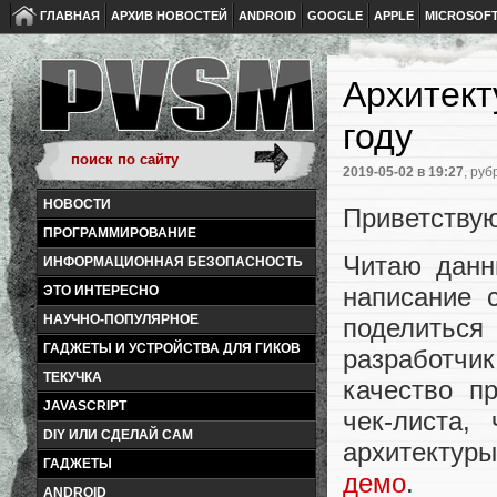
ГЛАВНАЯ
АРХИВ НОВОСТЕЙ
ANDROID
GOOGLE
APPLE
MICROSOF
Архитект
году
2019-05-02
в 19:27
, руб
НОВОСТИ
Приветствую
ПРОГРАММИРОВАНИЕ
Читаю данн
ИНФОРМАЦИОННАЯ БЕЗОПАСНОСТЬ
написание 
ЭТО ИНТЕРЕСНО
НАУЧНО-ПОПУЛЯРНОЕ
поделитьс
ГАДЖЕТЫ И УСТРОЙСТВА ДЛЯ ГИКОВ
разработчи
ТЕКУЧКА
качество п
JAVASCRIPT
чек-листа,
DIY ИЛИ СДЕЛАЙ САМ
архитектур
ГАДЖЕТЫ
демо
.
ANDROID