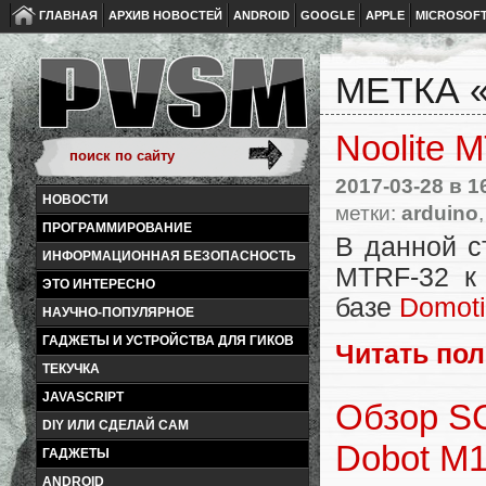
ГЛАВНАЯ
АРХИВ НОВОСТЕЙ
ANDROID
GOOGLE
APPLE
MICROSOF
МЕТКА 
Noolite 
2017-03-28
в 1
НОВОСТИ
метки:
arduino
ПРОГРАММИРОВАНИЕ
В данной с
ИНФОРМАЦИОННАЯ БЕЗОПАСНОСТЬ
MTRF-32 к
ЭТО ИНТЕРЕСНО
базе
Domoti
НАУЧНО-ПОПУЛЯРНОЕ
ГАДЖЕТЫ И УСТРОЙСТВА ДЛЯ ГИКОВ
Читать по
ТЕКУЧКА
JAVASCRIPT
Обзор S
DIY ИЛИ СДЕЛАЙ САМ
Dobot M1
ГАДЖЕТЫ
ANDROID