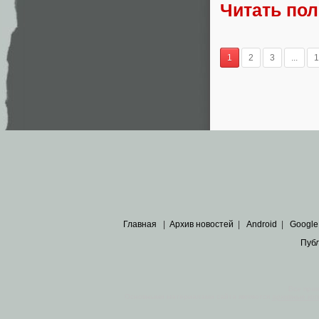
Читать по
1
2
3
...
1
Главная
|
Архив новостей
|
Android
|
Google
Пуб
Все пра
Основными материалами сайта являются
архивные ко