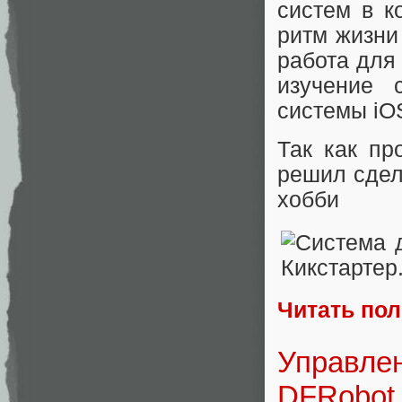
систем в к
ритм жизни
работа для
изучение 
системы iOS
Так как пр
решил сдел
хобби
Читать по
Управлен
DFRobot