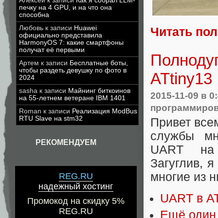
Алексей
к записи
Как я собрал LLM-
печку на 4 GPU, и на что она
способна
Любовь
к записи
Huawei
Читать по
официально представила
HarmonyOS 7: какие смартфоны
получат её первыми
Полноду
Артем
к записи
Бесплатные боты,
чтобы раздеть девушку по фото в
ATtiny13
2024
sasha
к записи
Майнинг биткоинов
2015-11-09
в 0
на 55-летнем ветеране IBM 1401
программиров
Roman
к записи
Реализация ModBus
RTU Slave на stm32
Привет всем
службы мн
РЕКОМЕНДУЕМ
UART на 
Загуглив, я
многие из 
REG.RU
надежный хостинг
UART в AT
Промокод на скидку 5%
REG.RU
Ещё один