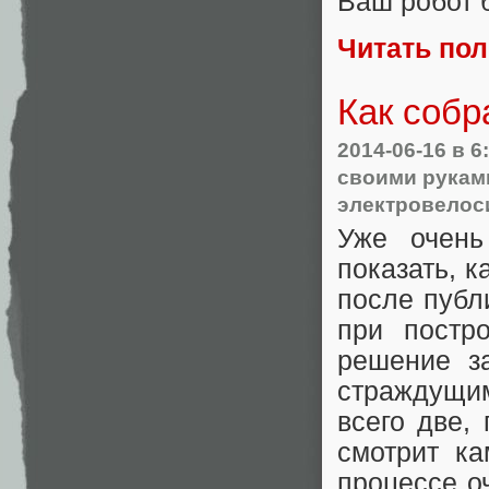
Ваш робот 
Читать по
Как собр
2014-06-16
в 6
своими рукам
электровелос
Уже очень
показать, 
после публ
при постр
решение з
страждущим
всего две, 
смотрит к
процессе о