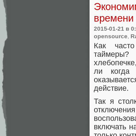
Экономим
времени 
2015-01-21
в 0
opensource
,
R
Как часто
таймеры?
хлебопечке
ли когда
оказывает
действие.
Так я стол
отключе
воспользов
включать н
только конт