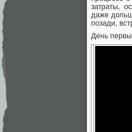
затраты, о
даже дольш
позади, вст
День первы