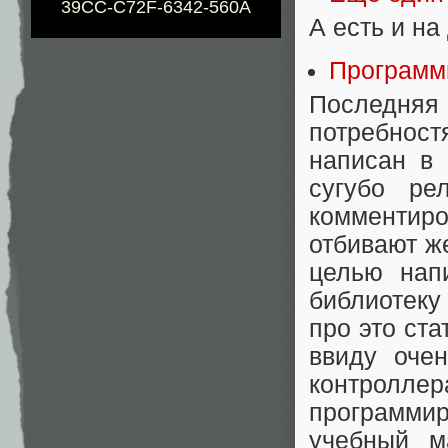
39CC-C72F-6342-560A
А есть и на
Программ
Последняя 
потребностя
написан в 
сугубо ре
комментир
отбивают ж
целью нап
библиотеку
про это ста
ввиду оче
контроллера
программир
учебный м