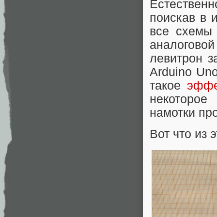
Естественн
поискав в 
все схемы 
аналоговой
левитрон з
Arduino Un
такое
эффе
некоторое
намотки пр
Вот что из 