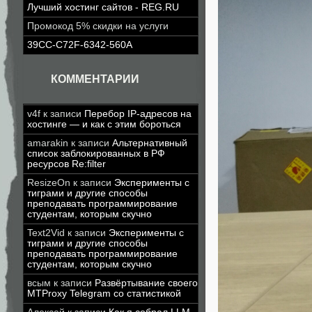
Лучший хостинг сайтов - REG.RU
Промокод 5% скидки на услуги
39CC-C72F-6342-560A
КОММЕНТАРИИ
v4f
к записи
Перебор IP-адресов на
хостинге — и как с этим бороться
amarakin
к записи
Альтернативный
список заблокированных в РФ
ресурсов Re:filter
ResizeOn
к записи
Эксперименты с
тиграми и другие способы
преподавать программирование
студентам, которым скучно
Text2Vid
к записи
Эксперименты с
тиграми и другие способы
преподавать программирование
студентам, которым скучно
всым
к записи
Развёртывание своего
MTProxy Telegram со статистикой