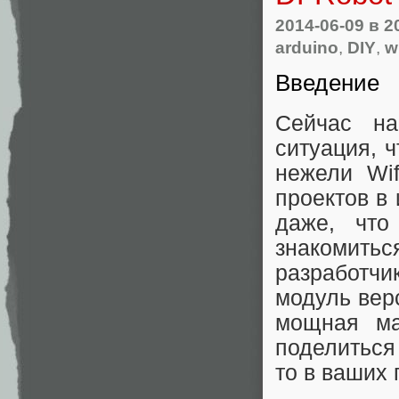
2014-06-09
в 2
arduino
,
DIY
,
wi
Введение
Сейчас на
ситуация, 
нежели Wif
проектов в
даже, чт
знакомит
разработч
модуль вер
мощная ма
поделиться
то в ваших