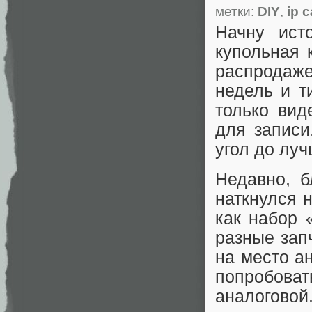
метки:
DIY
,
ip 
Начну ист
купольная 
распродаже
недель и т
только вид
для записи
угол до лу
Недавно, б
наткнулся 
как набор 
разные зап
на место ан
попробова
аналогово