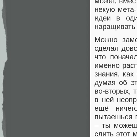
может, вмес
некую мета-
идеи в оди
наращивать 
Можно заме
сделал дово
что понача
именно расп
знания, как
думая об эт
во-вторых, 
в ней неоп
ещё ничег
пытаешься п
– ты можеш
слить этот 