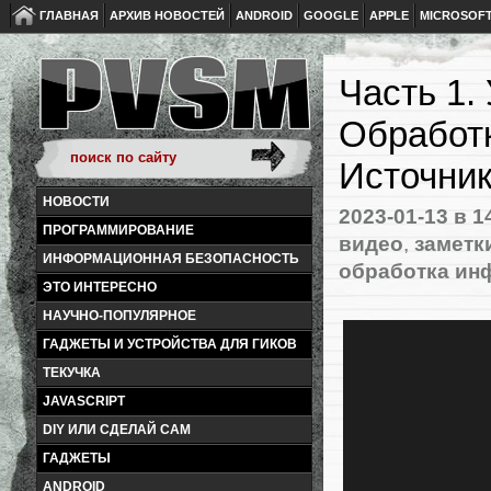
ГЛАВНАЯ
АРХИВ НОВОСТЕЙ
ANDROID
GOOGLE
APPLE
MICROSOF
Часть 1.
Обработк
Источник
НОВОСТИ
2023-01-13
в 1
ПРОГРАММИРОВАНИЕ
видео
,
заметк
ИНФОРМАЦИОННАЯ БЕЗОПАСНОСТЬ
обработка ин
ЭТО ИНТЕРЕСНО
НАУЧНО-ПОПУЛЯРНОЕ
ГАДЖЕТЫ И УСТРОЙСТВА ДЛЯ ГИКОВ
ТЕКУЧКА
JAVASCRIPT
DIY ИЛИ СДЕЛАЙ САМ
ГАДЖЕТЫ
ANDROID