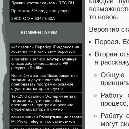
каждый пун
Лучший хостинг сайтов - REG.RU
возможность
Промокод 5% скидки на услуги
то новое.
39CC-C72F-6342-560A
Вероятно ста
КОММЕНТАРИИ
Первая. Е
v4f
к записи
Перебор IP-адресов на
хостинге — и как с этим бороться
Вторая ста
amarakin
к записи
Альтернативный
я расскажу
список заблокированных в РФ
ресурсов Re:filter
Общую р
ResizeOn
к записи
Эксперименты с
тиграми и другие способы
принцип
преподавать программирование
студентам, которым скучно
Работу 
Text2Vid
к записи
Эксперименты с
тиграми и другие способы
процесс,
преподавать программирование
студентам, которым скучно
Работу 
всым
к записи
Развёртывание своего
MTProxy Telegram со статистикой
могут си