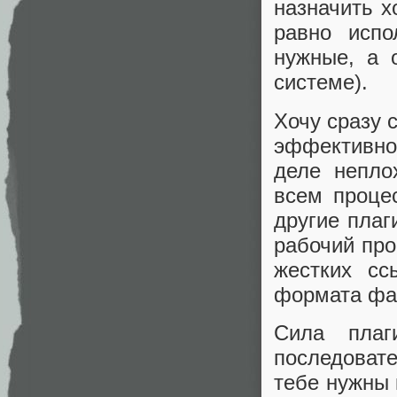
назначить х
равно исп
нужные, а 
системе).
Хочу сразу 
эффективно
деле непло
всем процес
другие пла
рабочий про
жестких сс
формата фа
Сила плаг
последовате
тебе нужны 