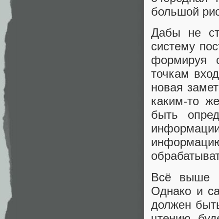
большой рис
Дабы не ст
систему пос
формируя с
точкам вход
новая замет
каким-то ж
быть опред
информац
информацию
обрабатыват
Всё выше о
Однако и с
должен быт
чтению буд