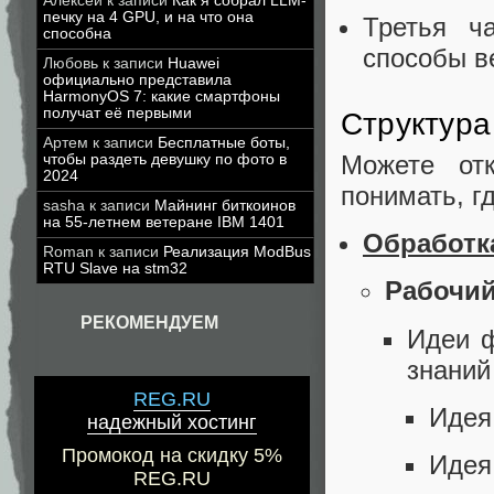
Алексей
к записи
Как я собрал LLM-
печку на 4 GPU, и на что она
Третья ч
способна
способы в
Любовь
к записи
Huawei
официально представила
HarmonyOS 7: какие смартфоны
получат её первыми
Структура
Артем
к записи
Бесплатные боты,
Можете отк
чтобы раздеть девушку по фото в
2024
понимать, г
sasha
к записи
Майнинг биткоинов
на 55-летнем ветеране IBM 1401
Обработк
Roman
к записи
Реализация ModBus
RTU Slave на stm32
Рабочий
РЕКОМЕНДУЕМ
Идеи ф
знаний
REG.RU
Идея
надежный хостинг
Промокод на скидку 5%
Идея
REG.RU