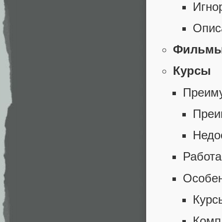
Игно
Опис
Фильм
Курсы
Преиму
Преи
Недо
Работа
Особен
Курсы
Комп