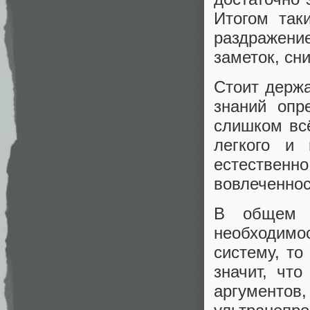
Итогом так
раздражени
заметок, сн
Стоит держа
знаний опр
слишком вс
легкого и 
естестве
вовлеченнос
В общем 
необходимос
систему, то
значит, чт
аргументо