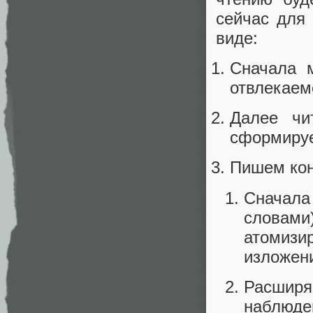
сейчас для
виде:
Сначала м
отвлекаем
Далее чи
сформируе
Пишем кон
Сначал
словами
атомизи
изложени
Расширя
наблюден