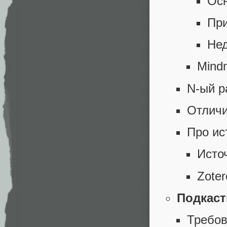
Осн
При
Нед
Mind
N-ый р
Отличи
Про ис
Исто
Zoter
Подкас
Требов