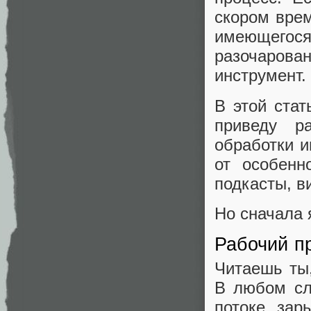
скором врем
имеющегося
разочаров
инструмент.
В этой стат
приведу р
обработки и
от особенн
подкасты, в
Но сначала 
Рабочий п
Читаешь ты
В любом сл
потоке зар