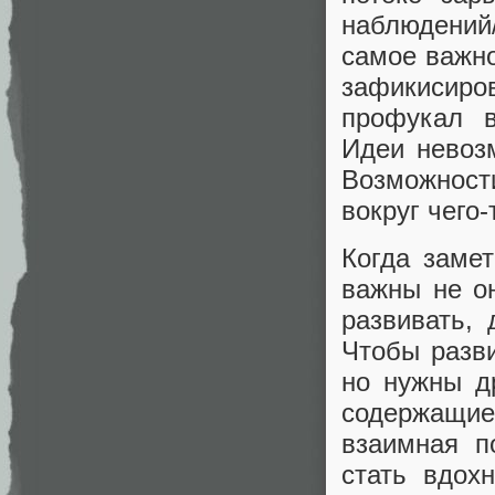
наблюдений
самое важно
зафикисиро
профукал в
Идеи невозм
Возможност
вокруг чего
Когда замет
важны не он
развивать, 
Чтобы разви
но нужны др
содержащиес
взаимная п
стать вдох