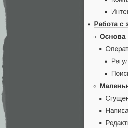
Инте
Работа с 
Основа 
Опера
Регу
Поис
Малень
Сгущен
Написа
Редакт