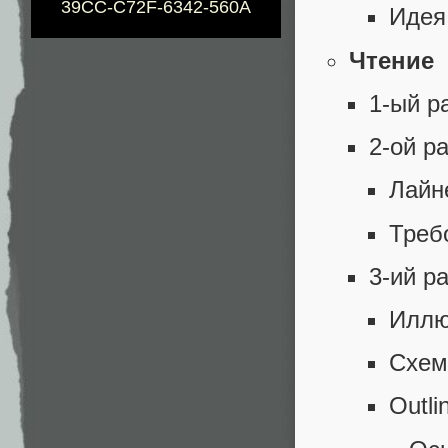
39CC-C72F-6342-560A
Идея 
Чтение
1-ый р
2-ой р
Лайн
Треб
3-ий р
Иллю
Схе
Outli