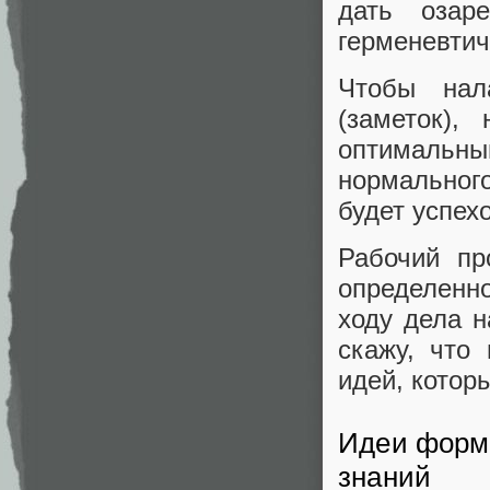
дать озар
герменевтич
Чтобы нал
(заметок),
оптимальны
нормального
будет успехо
Рабочий пр
определенн
ходу дела н
скажу, что
идей, котор
Идеи форми
знаний