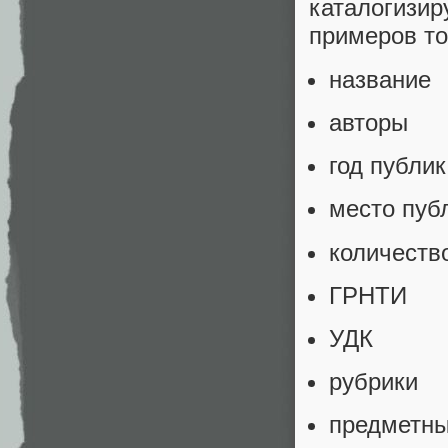
каталогизи
примеров то
название
авторы
год публи
место пуб
количеств
ГРНТИ
УДК
рубрики
предметны