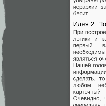
ультранепр
иерархии з
бесит.
Идея 2. П
При построе
логики и к
первый в
необходим
являться оч
Нашей голов
информации
сделать, т
любом неб
карточный
Очевидно, 
очередная 