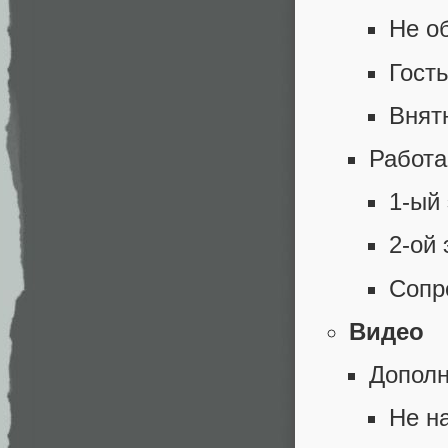
Не о
Гост
Внят
Работа
1-ый
2-ой 
Сопр
Видео
Дополн
Не н