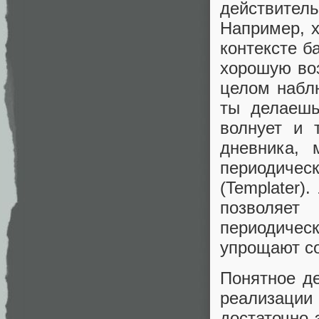
действите
Например, х
контексте б
хорошую воз
целом набл
ты делаешь
волнует и 
дневника, 
периодиче
(Templater)
позволяе
периодичес
упрощают со
Понятное де
реализаци
достаточно 