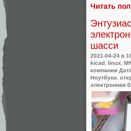
Читать по
Энтузиас
электрон
шасси
2021-04-24
в 1
kicad
,
linux
,
MN
компании Дат
Ноутбуки
,
отк
электронная 