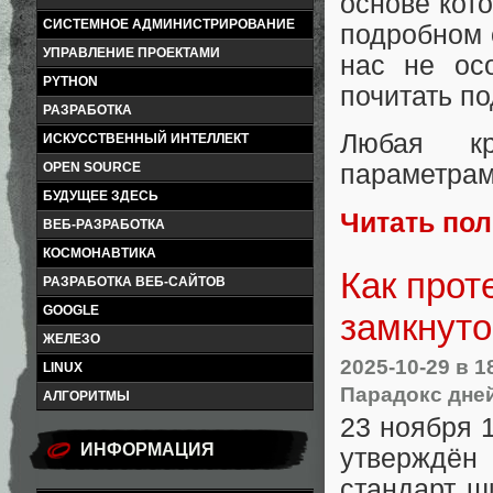
основе кот
СИСТЕМНОЕ АДМИНИСТРИРОВАНИЕ
подробном 
УПРАВЛЕНИЕ ПРОЕКТАМИ
нас не ос
PYTHON
почитать по
РАЗРАБОТКА
Любая к
ИСКУССТВЕННЫЙ ИНТЕЛЛЕКТ
OPEN SOURCE
параметрам
БУДУЩЕЕ ЗДЕСЬ
Читать по
ВЕБ-РАЗРАБОТКА
КОСМОНАВТИКА
Как прот
РАЗРАБОТКА ВЕБ-САЙТОВ
GOOGLE
замкнуто
ЖЕЛЕЗО
2025-10-29
в 1
LINUX
Парадокс дне
АЛГОРИТМЫ
23 ноября 1
ИНФОРМАЦИЯ
утверждё
стандарт ш