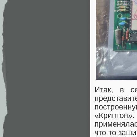
Итак, в с
представи
построен
‭«Криптон‭
применялас
что-то заши