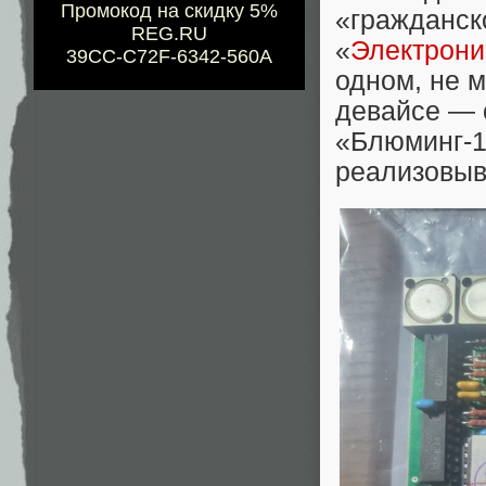
Промокод на скидку 5%
«гражданск
REG.RU
‭«
Электрони
39CC-C72F-6342-560A
одном, не 
девайсе — 
«Блюминг-1»
реализовыв