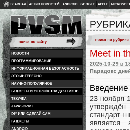
ГЛАВНАЯ
АРХИВ НОВОСТЕЙ
ANDROID
GOOGLE
APPLE
MICROSOF
РУБРИК
Meet in t
НОВОСТИ
ПРОГРАММИРОВАНИЕ
2025-10-29
в 1
ИНФОРМАЦИОННАЯ БЕЗОПАСНОСТЬ
Парадокс дне
ЭТО ИНТЕРЕСНО
НАУЧНО-ПОПУЛЯРНОЕ
Введение
ГАДЖЕТЫ И УСТРОЙСТВА ДЛЯ ГИКОВ
23 ноября 1
ТЕКУЧКА
утверждё
JAVASCRIPT
стандарт ш
DIY ИЛИ СДЕЛАЙ САМ
является 
ГАДЖЕТЫ
ANDROID