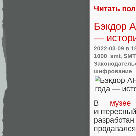
Читать по
Бэкдор А
— истори
2022-03-09
в 1
1000
,
smt
,
SMT
Законодательс
шифрование
В
музее
интересны
разработан
продавался 