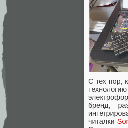
С тех пор, 
технолог
электрофо
бренд, ра
интегриро
читалки
Son