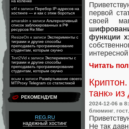
на коленке
Приветству
v4f
к записи
Перебор IP-адресов на
первой ста
хостинге — и как с этим бороться
своей ма
amarakin
к записи
Альтернативный
список заблокированных в РФ
шифровани
ресурсов Re:filter
функции x
ResizeOn
к записи
Эксперименты с
тиграми и другие способы
собственн
преподавать программирование
студентам, которым скучно
интересной 
Text2Vid
к записи
Эксперименты с
тиграми и другие способы
Читать по
преподавать программирование
студентам, которым скучно
всым
к записи
Развёртывание своего
Криптон
MTProxy Telegram со статистикой
танк» из
РЕКОМЕНДУЕМ
2024-12-06
в 8
блюминг
,
гост
Приветству
REG.RU
надежный хостинг
Не так дав