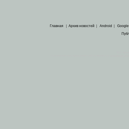
Главная
|
Архив новостей
|
Android
|
Google
Пуб
Все пра
Основными материалами сайта являются
архивные ко