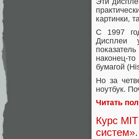
Эти диспле
практическ
картинки, т
С 1997 го
Дисплеи у
показатель
наконец-т
бумагой (Hi
Но за четв
ноутбук. П
Читать по
Курс MIT
систем».