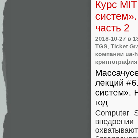
Курс MIT
систем».
часть 2
2018-10-27
в 1
TGS
,
Ticket Gr
компании ua-h
криптография
Массачусе
лекций #6
систем». 
год
Computer S
внедрении
охватывают 