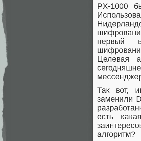
PX-1000 б
Использ
Нидерланд
шифровани
первый 
шифрован
Целевая а
сегодняшне
мессенджер
Так вот, 
заменили D
разработа
есть кака
заинтерес
алгоритм?