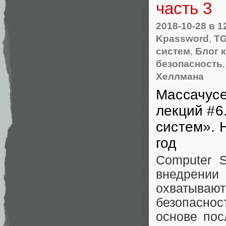
часть 3
2018-10-28
в 1
Kpassword
,
T
систем
,
Блог 
безопасность
Хеллмана
Массачусе
лекций #6
систем». 
год
Computer S
внедрении
охватывают 
безопасно
основе пос