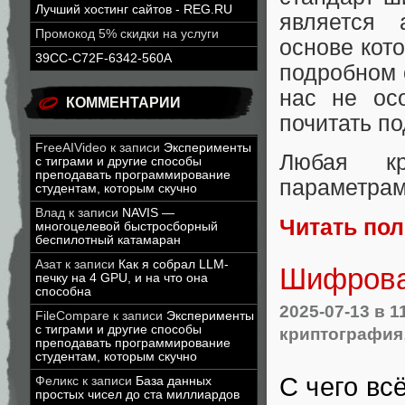
Лучший хостинг сайтов - REG.RU
является 
Промокод 5% скидки на услуги
основе кот
39CC-C72F-6342-560A
подробном 
нас не ос
КОММЕНТАРИИ
почитать по
FreeAIVideo
к записи
Эксперименты
Любая к
с тиграми и другие способы
преподавать программирование
параметрам
студентам, которым скучно
Влад
к записи
NAVIS —
Читать по
многоцелевой быстросборный
беспилотный катамаран
Азат
к записи
Как я собрал LLM-
Шифрова
печку на 4 GPU, и на что она
способна
2025-07-13
в 1
FileCompare
к записи
Эксперименты
с тиграми и другие способы
криптография
преподавать программирование
студентам, которым скучно
С чего вс
Феликс
к записи
База данных
простых чисел до ста миллиардов