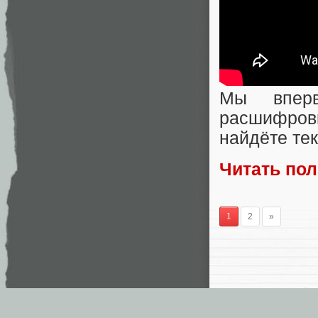
Мы впер
расшифров
найдёте тек
Читать по
1
2
»