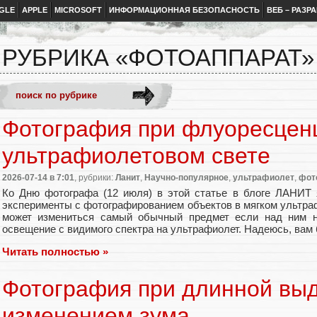
GLE
APPLE
MICROSOFT
ИНФОРМАЦИОННАЯ БЕЗОПАСНОСТЬ
ВЕБ – РАЗР
РУБРИКА «ФОТОАППАРАТ»
Фотография при флуоресценц
ультрафиолетовом свете
2026-07-14
в 7:01
, рубрики:
Ланит
,
Научно-популярное
,
ультрафиолет
,
фот
Ко Дню фотографа (12 июля) в этой статье в блоге ЛАНИТ 
эксперименты с фотографированием объектов в мягком ультраф
может измениться самый обычный предмет если над ним н
освещение с видимого спектра на ультрафиолет. Надеюсь, вам 
Читать полностью »
Фотография при длинной выд
изменением зума