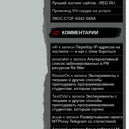
Лучший хостинг сайтов - REG.RU
Промокод 5% скидки на услуги
39CC-C72F-6342-560A
КОММЕНТАРИИ
v4f
к записи
Перебор IP-адресов на
хостинге — и как с этим бороться
amarakin
к записи
Альтернативный
список заблокированных в РФ
ресурсов Re:filter
ResizeOn
к записи
Эксперименты с
тиграми и другие способы
преподавать программирование
студентам, которым скучно
Text2Vid
к записи
Эксперименты с
тиграми и другие способы
преподавать программирование
студентам, которым скучно
всым
к записи
Развёртывание своего
MTProxy Telegram со статистикой