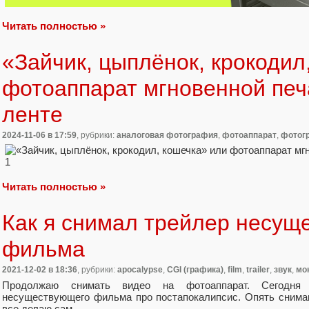
Читать полностью »
«Зайчик, цыплёнок, крокодил
фотоаппарат мгновенной печ
ленте
2024-11-06
в 17:59
, рубрики:
аналоговая фотография
,
фотоаппарат
,
фотог
Читать полностью »
Как я снимал трейлер несущ
фильма
2021-12-02
в 18:36
, рубрики:
apocalypse
,
CGI (графика)
,
film
,
trailer
,
звук
,
мо
Продолжаю снимать видео на фотоаппарат. Сегодня 
несуществующего фильма про постапокалипсис. Опять снима
все делаю сам.