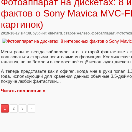
Фотоаппарат на дискетах: 8 
фактов о Sony Mavica MVC-F
картинок)
2019-10-17
в 4:38
, рубрики:
old-hard
,
старое железо
,
фотоаппарат
,
Фототех
Меня раньше всегда забавляло, что в старой фантастике л
пользоваться старыми носителями информации. Космические 
галактик, но на Земле и в космосе всё ещё используют дискеты
А теперь представьте как я офигел, когда мне в руки попал 1
года, использующий для хранения данных обычные 3.5-дюймо
покруче любой фантастики…
Читать полностью »
1
2
3
»