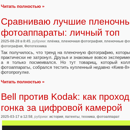
Читать полностью »
Сравниваю лучшие пленочн
фотоаппараты: личный топ
2025-08-28
в 8:45
, рубрики:
плёнка
,
пленочная фотография
,
пленочные фо
фотография
,
Фототехника
Так получилось, что тренд на пленочную фотографию, которы
практически не затронул. Друзья и знакомые вовсю эксперим
а я только посмеивался. Но тут товарищ, который колл
фотоаппараты, собрался тестить купленный недавно «Киев-8»
фотопрогулке.
Читать полностью »
Bell против Kodak: как прохо
гонка за цифровой камерой
2025-03-17
в 12:58
, рубрики:
история
,
патенты
,
техника
,
фотоаппарат