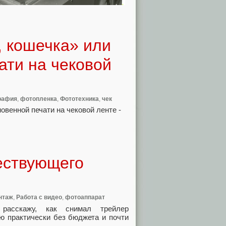
, кошечка» или
ати на чековой
рафия
,
фотопленка
,
Фототехника
,
чек
ествующего
нтаж
,
Работа с видео
,
фотоаппарат
расскажу, как снимал трейлер
ю практически без бюджета и почти