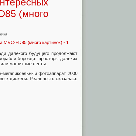
интересных
D85 (много
ника
юди далёкого будущего продолжают
корабли бороздят просторы далёких
 или магнитные ленты.
.3-мегапиксельный фотоаппарат 2000
вые дискеты. Реальность оказалась