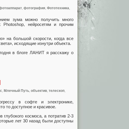
фотоаппарат
,
фотография
,
Фототехника
,
нием зума можно получить много
 Photoshop, нейросетям и прочим
» на большой скорости, когда все
света», исходящие изнутри объекта.
годня в блоге ЛАНИТ я расскажу о
я
с
,
Млечный Путь
,
объектив
,
телескоп
,
огрессу в софте и электронике,
то то доступное и красивое.
 глубокого космоса, а потратив 2-3
которые лет 30 назад были доступны