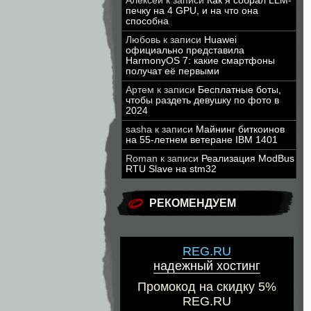
Алексей
к записи
Как я собрал LLM-
печку на 4 GPU, и на что она
способна
Любовь
к записи
Huawei
официально представила
HarmonyOS 7: какие смартфоны
получат её первыми
Артем
к записи
Бесплатные боты,
чтобы раздеть девушку по фото в
2024
sasha
к записи
Майнинг биткоинов
на 55-летнем ветеране IBM 1401
Roman
к записи
Реализация ModBus
RTU Slave на stm32
РЕКОМЕНДУЕМ
REG.RU
надежный хостинг
Промокод на скидку 5%
REG.RU