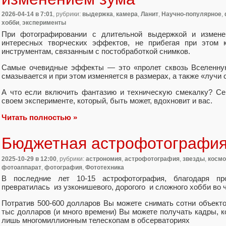
2026-04-14
в 7:01
, рубрики:
выдержка
,
камера
,
Ланит
,
Научно-популярное
,
хобби
,
эксперименты
При фотографировании с длительной выдержкой и измене
интересных творческих эффектов, не прибегая при этом к
инструментам, связанным с постобработкой снимков.
Самые очевидные эффекты — это «пролет сквозь Вселенную
смазывается и при этом изменяется в размерах, а также «лучи 
А что если включить фантазию и техническую смекалку? Се
своем эксперименте, который, быть может, вдохновит и вас.
Читать полностью »
Бюджетная астрофотографи
2025-10-29
в 12:00
, рубрики:
астрономия
,
астрофотография
,
звезды
,
космо
фотоаппарат
,
фотография
,
Фототехника
В последние лет 10-15 астрофотография, благодаря пр
превратилась из узконишевого, дорогого и сложного хобби во ч
Потратив 500-600 долларов Вы можете снимать сотни объектов
тыс долларов (и много времени) Вы можете получать кадры, 
лишь многомиллионным телескопам в обсерваториях