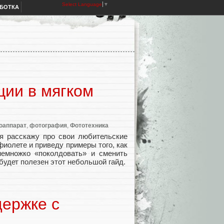
Select Language
▼
АБОТКА
ии в мягком
оаппарат
,
фотография
,
Фототехника
я расскажу про свои любительские
иолете и приведу примеры того, как
емножко «поколдовать» и сменить
будет полезен этот небольшой гайд.
ержке с