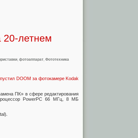
а 20-летнем
приставки
,
фотоаппарат
,
Фототехника
апустил DOOM за фотокамере Kodak
замена ПК» в сфере редактирования
процессор PowerPC 66 МГц, 8 МБ
al).