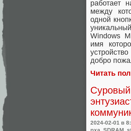
работает н
между кот
одной кноп
уникальный
Windows Mo
имя котор
устройство
добро пожал
Читать по
Суровый 
энтузиас
коммуни
2024-02-01
в 8
pxa
,
SDRAM
,
s