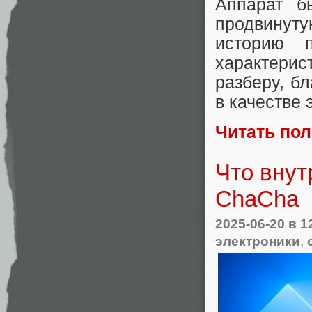
Аппарат б
продвинут
историю п
характерис
разберу, б
в качестве 
Читать по
Что внут
ChaCha
2025-06-20
в 1
электроники
,