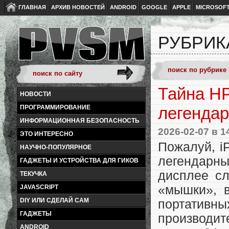
ГЛАВНАЯ
АРХИВ НОВОСТЕЙ
ANDROID
GOOGLE
APPLE
MICROSOF
РУБРИК
Тайна HP
НОВОСТИ
ПРОГРАММИРОВАНИЕ
легенда
ИНФОРМАЦИОННАЯ БЕЗОПАСНОСТЬ
2026-02-07
в 1
ЭТО ИНТЕРЕСНО
Пожалуй, i
НАУЧНО-ПОПУЛЯРНОЕ
легендарн
ГАДЖЕТЫ И УСТРОЙСТВА ДЛЯ ГИКОВ
дисплее сл
ТЕКУЧКА
«мышки», 
JAVASCRIPT
DIY ИЛИ СДЕЛАЙ САМ
портативны
ГАДЖЕТЫ
производит
ANDROID