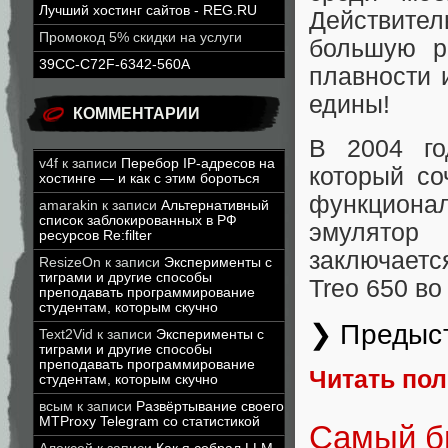
Лучший хостинг сайтов - REG.RU
Действите
Промокод 5% скидки на услуги
большую р
39CC-C72F-6342-560A
плавности 
едины!
КОММЕНТАРИИ
В 2004 го
v4f
к записи
Перебор IP-адресов на
который со
хостинге — и как с этим бороться
функциона
amarakin
к записи
Альтернативный
список заблокированных в РФ
эмулятор
ресурсов Re:filter
заключаетс
ResizeOn
к записи
Эксперименты с
тиграми и другие способы
Treo 650 во
преподавать программирование
студентам, которым скучно
❯ Предыс
Text2Vid
к записи
Эксперименты с
тиграми и другие способы
преподавать программирование
Читать по
студентам, которым скучно
всым
к записи
Развёртывание своего
MTProxy Telegram со статистикой
Самый б