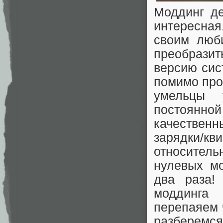
Моддинг д
интересная
своим люб
преобрази
версию сис
помимо про
умельцы 
постоянн
качественн
зарядки/к
относител
нулевых м
два раза!
моддинга
перепаяем 
разберемс