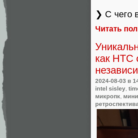
❯ С чего 
Читать по
Уникаль
как HTC 
независ
2024-08-03
в 1
intel sisley
,
ti
микропк
,
мин
ретроспектив