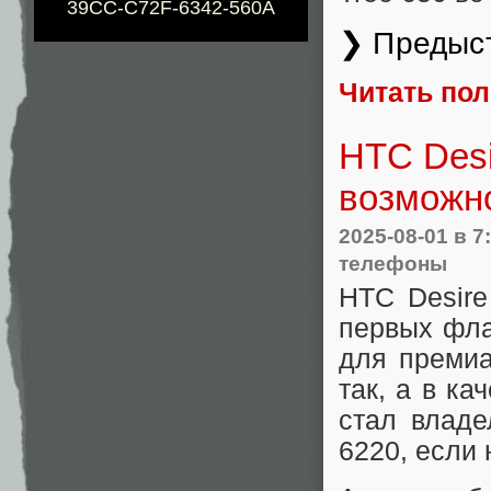
39CC-C72F-6342-560A
❯ Предыс
Читать по
HTC Desi
возможн
2025-08-01
в 7
телефоны
HTC Desire
первых фла
для премиа
так, а в ка
стал владе
6220, если