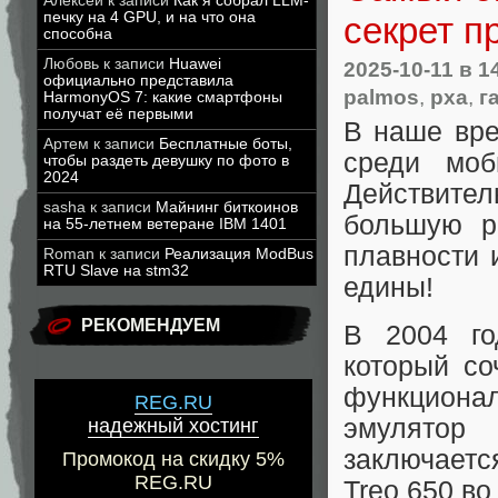
Алексей
к записи
Как я собрал LLM-
печку на 4 GPU, и на что она
секрет п
способна
Любовь
к записи
Huawei
2025-10-11
в 1
официально представила
palmos
,
pxa
,
г
HarmonyOS 7: какие смартфоны
получат её первыми
В наше вре
Артем
к записи
Бесплатные боты,
среди моб
чтобы раздеть девушку по фото в
2024
Действите
sasha
к записи
Майнинг биткоинов
большую р
на 55-летнем ветеране IBM 1401
плавности 
Roman
к записи
Реализация ModBus
RTU Slave на stm32
едины!
РЕКОМЕНДУЕМ
В 2004 го
который со
функциона
REG.RU
эмулятор
надежный хостинг
заключаетс
Промокод на скидку 5%
REG.RU
Treo 650 во