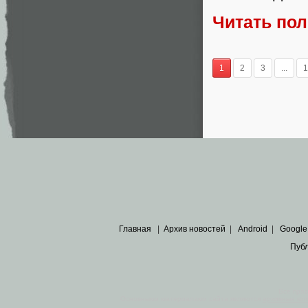
Читать по
1
2
3
...
1
Главная
|
Архив новостей
|
Android
|
Google
Пуб
Все пра
Основными материалами сайта являются
архивные ко