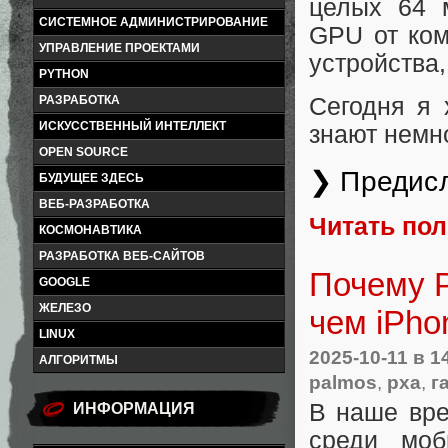
целых 64 
СИСТЕМНОЕ АДМИНИСТРИРОВАНИЕ
GPU от ком
УПРАВЛЕНИЕ ПРОЕКТАМИ
устройства
PYTHON
РАЗРАБОТКА
Сегодня я 
ИСКУССТВЕННЫЙ ИНТЕЛЛЕКТ
знают немно
OPEN SOURCE
❯ Предис
БУДУЩЕЕ ЗДЕСЬ
ВЕБ-РАЗРАБОТКА
Читать по
КОСМОНАВТИКА
РАЗРАБОТКА ВЕБ-САЙТОВ
Почему P
GOOGLE
ЖЕЛЕЗО
чем iPho
LINUX
2025-10-11
в 1
АЛГОРИТМЫ
palmos
,
pxa
,
г
В наше вре
ИНФОРМАЦИЯ
среди моб