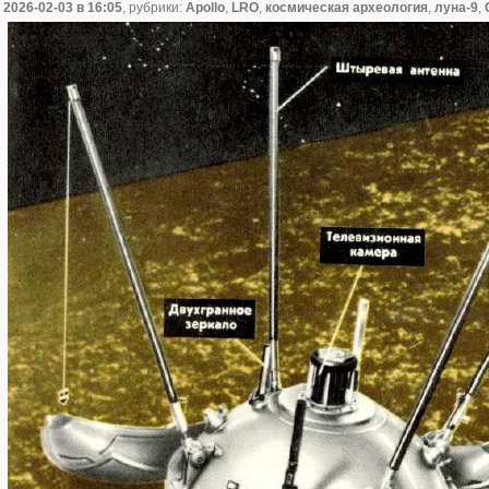
2026-02-03
в 16:05
, рубрики:
Apollo
,
LRO
,
космическая археология
,
луна-9
,