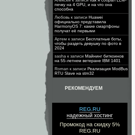
Алексей
к записи
Как я собрал LLM-
печку на 4 GPU, и на что она
способна
Любовь
к записи
Huawei
официально представила
HarmonyOS 7: какие смартфоны
получат её первыми
Артем
к записи
Бесплатные боты,
чтобы раздеть девушку по фото в
2024
sasha
к записи
Майнинг биткоинов
на 55-летнем ветеране IBM 1401
Roman
к записи
Реализация ModBus
RTU Slave на stm32
РЕКОМЕНДУЕМ
REG.RU
надежный хостинг
Промокод на скидку 5%
REG.RU