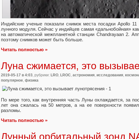
Индийские ученые показали снимок места посадки Apollo 11 
лунного модуля. Сейчас у индийцев самая «дальнобойная» ка
на автоматической межпланетной станции Chandrayaan 2. Ап
поэтому снимков может быть больше.
Читать полностью »
Луна сжимается, это вызыва
2019-05-17
в 4:03
, рубрики:
LRO
,
LROC
,
астрономия
,
исследования
,
космон
популярное
,
физика
По мере того, как внутренняя часть Луны охлаждается, за п
лет она сжалась на 50 метров, а на ее поверхности появи
разломы.
Читать полностью »
Лунный орбитальный зонд N