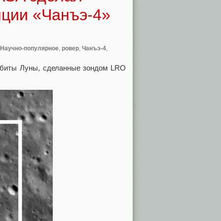
нции «Чанъэ-4»
Научно-популярное
,
ровер
,
Чанъэ-4
,
биты Луны, сделанные зондом LRO