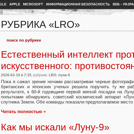
GLE
APPLE
MICROSOFT
ИНФОРМАЦИОННАЯ БЕЗОПАСНОСТЬ
ВЕБ – РАЗР
РУБРИКА «LRO»
Естественный интеллект про
искусственного: противостоя
2026-02-19
в 7:35
, рубрики:
LRO
,
луна-9
Пока я сажал зрение ночами рассматривая черные фотогра
британских и японских ученых решила поручить ту же раб
результате, к 60-й годовщине первой мягкой посадки на Лун
попытками обнаружить советский космический аппарат «Лун
спутника Земли. Обе команды показали предполагаемое место п
Читать полностью »
Как мы искали «Луну-9»