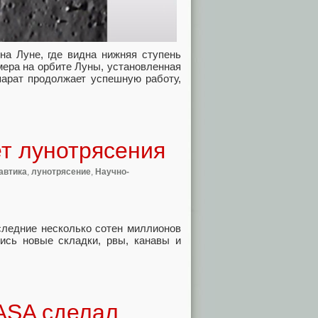
на Луне, где видна нижняя ступень
мера на орбите Луны, установленная
парат продолжает успешную работу,
ет лунотрясения
автика
,
лунотрясение
,
Научно-
оследние несколько сотен миллионов
лись новые складки, рвы, канавы и
ASA сделал