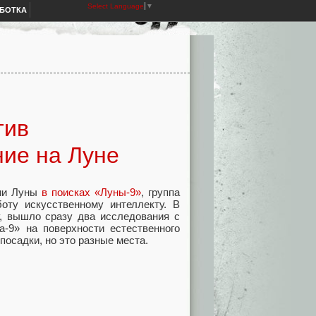
Select Language
▼
АБОТКА
тив
ние на Луне
фии Луны
в поисках «Луны-9»
, группа
оту искусственному интеллекту. В
у, вышло сразу два исследования с
а-9» на поверхности естественного
осадки, но это разные места.