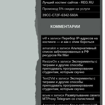
Лучший хостинг сайтов - REG.RU
Промокод 5% скидки на услуги
39CC-C72F-6342-560A
КОММЕНТАРИИ
v4f
к записи
Перебор IP-адресов на
хостинге — и как с этим бороться
amarakin
к записи
Альтернативный
список заблокированных в РФ
ресурсов Re:filter
ResizeOn
к записи
Эксперименты с
тиграми и другие способы
преподавать программирование
студентам, которым скучно
Text2Vid
к записи
Эксперименты с
тиграми и другие способы
преподавать программирование
студентам, которым скучно
всым
к записи
Развёртывание своего
MTProxy Telegram со статистикой