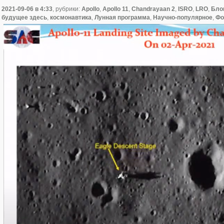
2021-09-06
в 4:33
, рубрики:
Apollo
,
Apollo 11
,
Chandrayaan 2
,
ISRO
,
LRO
,
Бло
будущее здесь
,
космонавтика
,
Лунная программа
,
Научно-популярное
,
Фо