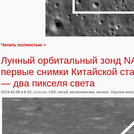
Читать полностью »
Лунный орбитальный зонд N
первые снимки Китайской ст
— два пикселя света
2019-02-08
в 6:43
, рубрики:
LRO
,
китай
,
космонавтика
,
космос
,
Научно-попу