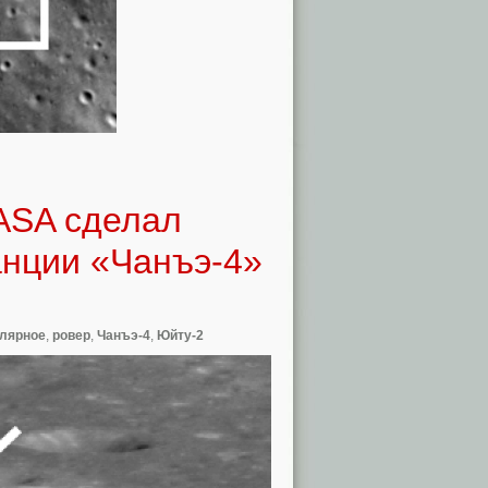
ASA сделал
анции «Чанъэ-4»
лярное
,
ровер
,
Чанъэ-4
,
Юйту-2