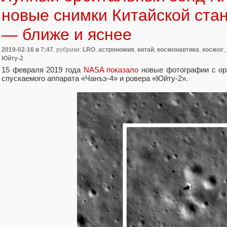
новые снимки Китайской ста
— ближе и яснее
2019-02-16
в 7:47
, рубрики:
LRO
,
астрономия
,
китай
,
космонавтика
,
космос
,
Юйту-2
15 февраля 2019 года
NASA показало
новые фотографии с ор
спускаемого аппарата «Чанъэ-4» и ровера «Юйту-2».