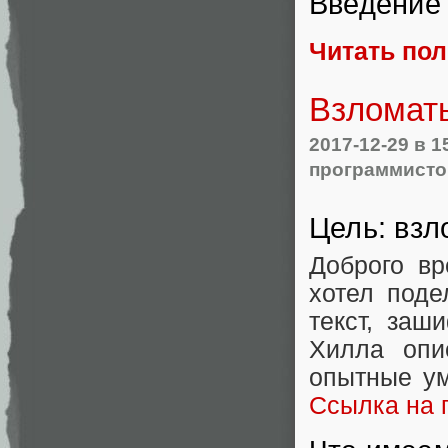
Введение
Читать по
Взломат
2017-12-29
в 1
программисто
Цель: вз
Доброго вр
хотел поде
текст, заш
Хилла опи
опытные ум
Ссылка на 