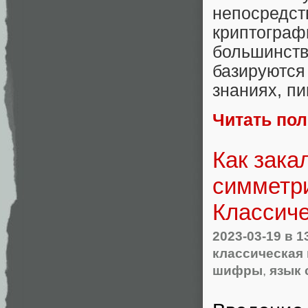
непосредс
криптограф
большинств
базируютс
знаниях, пиш
Читать по
Как зака
симметри
Классиче
2023-03-19
в 1
классическая
шифры
,
язык 