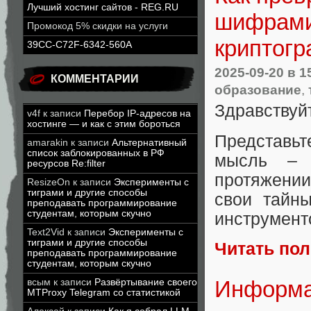
Лучший хостинг сайтов - REG.RU
шифрами
Промокод 5% скидки на услуги
криптог
39CC-C72F-6342-560A
2025-09-20
в 1
КОММЕНТАРИИ
образование
,
Здравствуй
v4f
к записи
Перебор IP-адресов на
хостинге — и как с этим бороться
Представьт
amarakin
к записи
Альтернативный
список заблокированных в РФ
мысль – 
ресурсов Re:filter
протяжени
ResizeOn
к записи
Эксперименты с
тиграми и другие способы
свои тайн
преподавать программирование
студентам, которым скучно
инструменто
Text2Vid
к записи
Эксперименты с
тиграми и другие способы
Читать по
преподавать программирование
студентам, которым скучно
Информа
всым
к записи
Развёртывание своего
MTProxy Telegram со статистикой