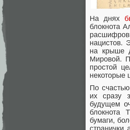
На днях
б
блокнота А
расшифро
нацистов. 
на крыше 
Мировой. П
простой ц
некоторые 
По счастью
их сразу 
будущем оч
блокнота 
бумаги, бол
странички 