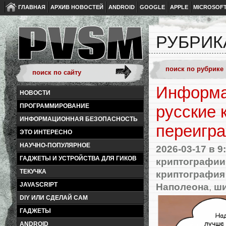
ГЛАВНАЯ
АРХИВ НОВОСТЕЙ
ANDROID
GOOGLE
APPLE
MICROSOF
РУБРИК
Информац
НОВОСТИ
ПРОГРАММИРОВАНИЕ
русские 
ИНФОРМАЦИОННАЯ БЕЗОПАСНОСТЬ
переигр
ЭТО ИНТЕРЕСНО
НАУЧНО-ПОПУЛЯРНОЕ
2026-03-17
в 9
ГАДЖЕТЫ И УСТРОЙСТВА ДЛЯ ГИКОВ
криптографии
ТЕКУЧКА
криптография 
Наполеона
,
ши
JAVASCRIPT
DIY ИЛИ СДЕЛАЙ САМ
ГАДЖЕТЫ
ANDROID