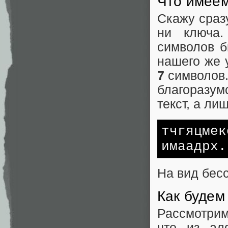
Что имее
Скажу сразу
ни ключа.
символов 
нашего же 
7
символов.
благоразум
текст, а лиш
тчгяцмек
имаадрх.
На вид бес
Как будем
Рассмотрим
что из ал