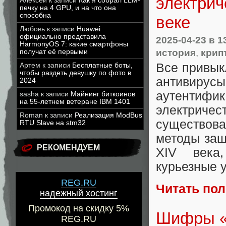
электрич
Алексей
к записи
Как я собрал LLM-
печку на 4 GPU, и на что она
способна
веке
Любовь
к записи
Huawei
официально представила
2025-04-23
в 1
HarmonyOS 7: какие смартфоны
история
,
крип
получат её первыми
Все привык
Артем
к записи
Бесплатные боты,
чтобы раздеть девушку по фото в
антивирус
2024
аутентифик
sasha
к записи
Майнинг биткоинов
на 55-летнем ветеране IBM 1401
электрич
Roman
к записи
Реализация ModBus
существова
RTU Slave на stm32
методы защ
РЕКОМЕНДУЕМ
XIV века,
курьезные у
REG.RU
Читать по
надежный хостинг
Промокод на скидку 5%
Шифры «
REG.RU