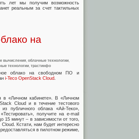
пять лет мы получим возможность
танет реальным за счет тактильных
облако на
е вычисления
,
облачные технологии
,
ные технологии
,
трастинфо
чное облако на свободном ПО и
ван
i-Teco OpenStack Cloud
.
я в «Личном кабинете». В «Личном
Stack Cloud и в течение тестового
из публичного облака «Ай-Теко»,
«Тестировать», получите на e-mail
о 15 минут – в зависимости от того,
 Cloud. Кстати, нам будет интересно
предоставляться в пилотном режиме,