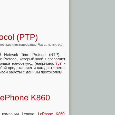
ocol (PTP)
ное администрирование
,
Часы
, метки:
ptp
,
 Network Time Protocol (NTP), в
e Protocol, который якобы позволяет
орядка наносекунд (например,
тут
и
обой представляет и как достигается
 моей работы с данным протоколом.
LePhone K860
н компании Lenovo,
LePhone K860
,