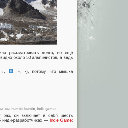
но рассматривать долго, но ещё
видно около 50 альпинистов, а ведь
↔
,
, +, -), потому что мышка
, метки:
humble bundle
,
indie games
т раз, он включает в себя шесть
об инди-разработчиках —
Indie Game: