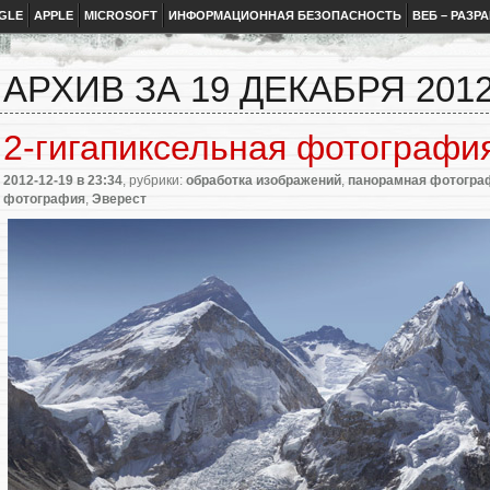
GLE
APPLE
MICROSOFT
ИНФОРМАЦИОННАЯ БЕЗОПАСНОСТЬ
ВЕБ – РАЗР
АРХИВ ЗА 19 ДЕКАБРЯ 201
2-гигапиксельная фотографи
2012-12-19
в 23:34
, рубрики:
обработка изображений
,
панорамная фотогра
фотография
,
Эверест