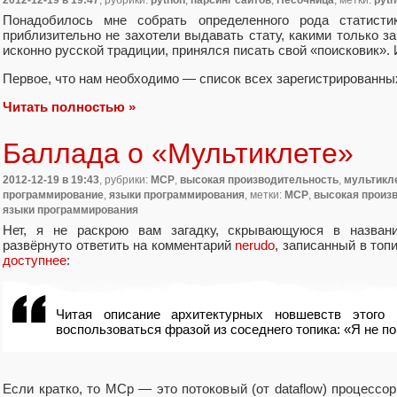
Понадобилось мне собрать определенного рода статисти
приблизительно не захотели выдавать стату, какими только за
исконно русской традиции, принялся писать свой «поисковик». 
Первое, что нам необходимо — список всех зарегистрированны
Читать полностью »
Баллада о «Мультиклете»
2012-12-19
в 19:43
, рубрики:
MCP
,
высокая производительность
,
мультикл
программирование
,
языки программирования
, метки:
MCP
,
высокая произ
языки программирования
Нет, я не раскрою вам загадку, скрывающуюся в назван
развёрнуто ответить на комментарий
nerudo
, записанный в топ
доступнее
:
Читая описание архитектурных новшевств этого 
воспользоваться фразой из соседнего топика: «Я не п
Если кратко, то MCp — это потоковый (от dataflow) процессор