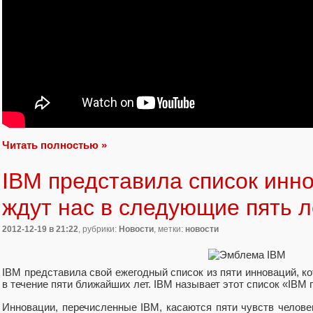
Читать полностью »
IBM представила список инн
ждут нас в следующие пять л
2012-12-19
в 21:22
, рубрики:
Новости
, метки:
новости
IBM представила свой ежегодный список из пяти инноваций, 
в течение пяти ближайших лет. IBM называет этот список «IBM пя
Инновации, перечисленные IBM, касаются пяти чувств человека