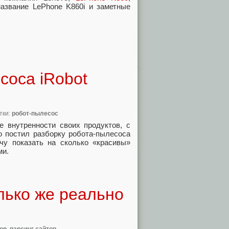
название LePhone K860i и заметные
соса iRobot
етки:
робот-пылесос
e внутренности своих продуктов, с
то постил разборку робота-пылесоса
чу показать на сколько «красивы»
ми.
олько же реально
on
,
парсинг сайтов