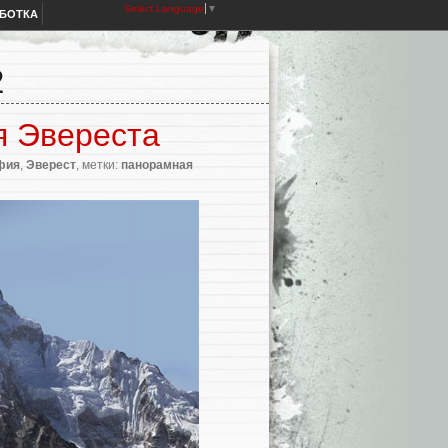
Select Language
▼
АБОТКА
2
я Эвереста
фия
,
Эверест
, метки:
панорамная