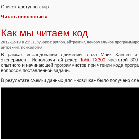
Список доступных игр
Читать полностью »
Как мы читаем код
2012-12-19
в 21:31
, рубрики:
python
,
айтрекинг
,
ненормальное программир
айтрекинг
,
психология
В рамках исследований движений глаза Майк Хансен 
эксперимент. Используя айтрекер
Tobii TX300
частотой 300 
опытного и начинающей программистов при чтении кода прогр
вопросом поставленной задачи.
В результате съемки данных для «новичка» было получено сл