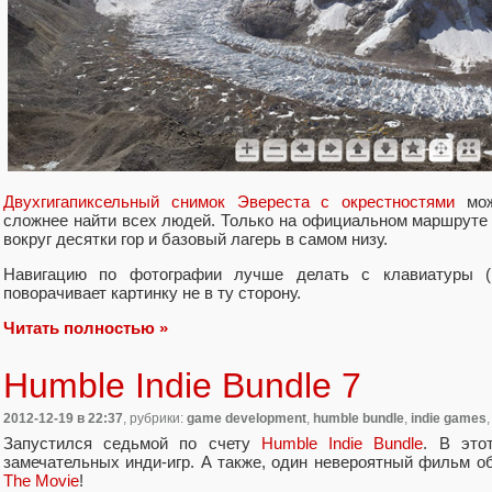
Двухгигапиксельный снимок Эвереста с окрестностями
мож
сложнее найти всех людей. Только на официальном маршруте 
вокруг десятки гор и базовый лагерь в самом низу.
Навигацию по фотографии лучше делать с клавиатуры (
поворачивает картинку не в ту сторону.
Читать полностью »
Humble Indie Bundle 7
2012-12-19
в 22:37
, рубрики:
game development
,
humble bundle
,
indie games
Запустился седьмой по счету
Humble Indie Bundle
. В это
замечательных инди-игр. А также, один невероятный фильм 
The Movie
!