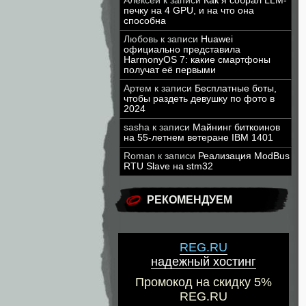
Алексей
к записи
Как я собрал LLM-
печку на 4 GPU, и на что она
способна
Любовь
к записи
Huawei
официально представила
HarmonyOS 7: какие смартфоны
получат её первыми
Артем
к записи
Бесплатные боты,
чтобы раздеть девушку по фото в
2024
sasha
к записи
Майнинг биткоинов
на 55-летнем ветеране IBM 1401
Roman
к записи
Реализация ModBus
RTU Slave на stm32
РЕКОМЕНДУЕМ
REG.RU
надежный хостинг
Промокод на скидку 5%
REG.RU