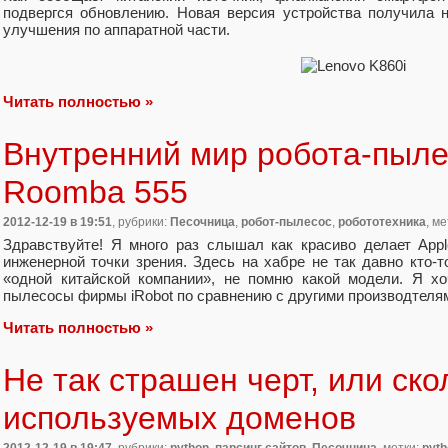
подвергся обновлению. Новая версия устройства получила 
улучшения по аппаратной части.
Читать полностью »
Внутренний мир робота-пыле
Roomba 555
2012-12-19
в 19:51
, рубрики:
Песочница
,
робот-пылесос
,
робототехника
, м
Здравствуйте! Я много раз слышал как красиво делает Appl
инженерной точки зрения. Здесь на хабре не так давно кто-
«одной китайской компании», не помню какой модели. Я хо
пылесосы фирмы iRobot по сравнению с другими производтеля
Читать полностью »
Не так страшен черт, или ск
используемых доменов
2012-12-19
в 19:47
, рубрики:
python
,
парсинг сайтов
,
Песочница
, метки:
pyth