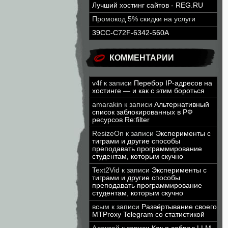
Лучший хостинг сайтов - REG.RU
Промокод 5% скидки на услуги
39CC-C72F-6342-560A
КОММЕНТАРИИ
v4f
к записи
Перебор IP-адресов на
хостинге — и как с этим бороться
amarakin
к записи
Альтернативный
список заблокированных в РФ
ресурсов Re:filter
ResizeOn
к записи
Эксперименты с
тиграми и другие способы
преподавать программирование
студентам, которым скучно
Text2Vid
к записи
Эксперименты с
тиграми и другие способы
преподавать программирование
студентам, которым скучно
всым
к записи
Развёртывание своего
MTProxy Telegram со статистикой