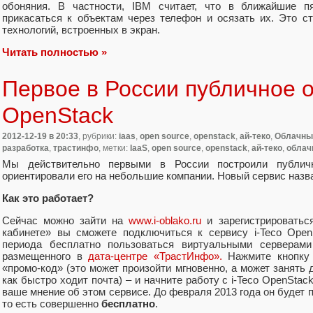
обоняния. В частности, IBM считает, что в ближайшие 
прикасаться к объектам через телефон и осязать их. Это с
технологий, встроенных в экран.
Читать полностью »
Первое в России публичное 
OpenStack
2012-12-19
в 20:33
, рубрики:
iaas
,
open source
,
openstack
,
ай-теко
,
Облачны
разработка
,
трастинфо
, метки:
IaaS
,
open source
,
openstack
,
ай-теко
,
облач
Мы действительно первыми в России построили публи
ориентировали его на небольшие компании. Новый сервис наз
Как это работает?
Сейчас можно зайти на
www.i-oblako.ru
и зарегистрироватьс
кабинете» вы сможете подключиться к сервису i-Teco Open
периода бесплатно пользоваться виртуальными серверами 
размещенного в
дата-центре «ТрастИнфо».
Нажмите кнопку 
«промо-код» (это может произойти мгновенно, а может занять д
как быстро ходит почта) – и начните работу с i-Teco OpenStack
ваше мнение об этом сервисе. До февраля 2013 года он будет 
то есть совершенно
бесплатно
.