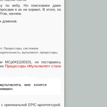
ку по вебу. Но поисковики даже
просами я их ни кормил. В итоге, по
Итак, начнем.
х доменов.
ет
,
Процессоры
,
системное
водительность
,
мультиклет
,
процессоры
,
ии MCp0411100101, но постараюсь
ике
Процессоры «Мультиклет» стали
мультиклета, мне хочется
онимаю».
 с оригинальной EPIC-архитектурой.