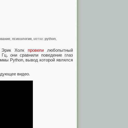
ование
,
психология
, метки:
python
,
и Эрик Холк
провели
любопытный
Гц, они сравнили поведение глаз
аммы Python, вывод которой являлся
едующее видео.