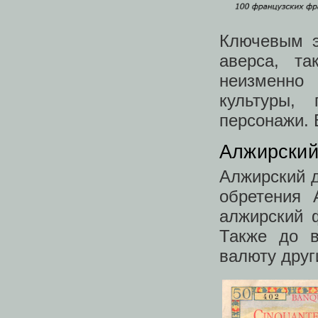
Ключевым э
аверса, т
неизменно 
культуры,
персонажи. 
Алжирский
Алжирский д
обретения 
алжирский 
Также до в
валюту друг