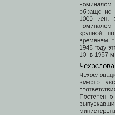
номиналом 
обращение 
1000 иен,
номиналом 
крупной п
временем т
1948 году э
10, в 1957-
Чехослова
Чехословацк
вместо авс
соответст
Постепенно
выпускавш
министерст