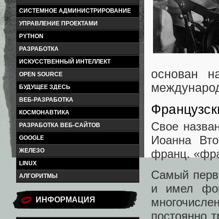
СИСТЕМНОЕ АДМИНИСТРИРОВАНИЕ
УПРАВЛЕНИЕ ПРОЕКТАМИ
PYTHON
РАЗРАБОТКА
ИСКУССТВЕННЫЙ ИНТЕЛЛЕКТ
основан н
OPEN SOURCE
международ
БУДУЩЕЕ ЗДЕСЬ
ВЕБ-РАЗРАБОТКА
Французск
КОСМОНАВТИКА
Свое назва
РАЗРАБОТКА ВЕБ-САЙТОВ
Иоанна Вто
GOOGLE
франц. «фр
ЖЕЛЕЗО
LINUX
Самый перв
АЛГОРИТМЫ
и имел фор
ИНФОРМАЦИЯ
многочисл
постоянно т