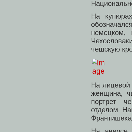
Национально
На купюрах
обозначался
немецком, 
Чехословаки
чешскую кро
На лицевой 
женщина, ч
портрет че
отделом На
Франтишека
На аверсе 