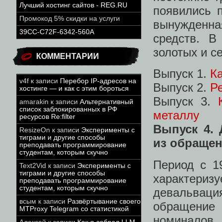
Лучший хостинг сайтов - REG.RU
появились 
Промокод 5% скидки на услуги
вынужденна
39CC-C72F-6342-560A
средств. В
золотых и с
КОММЕНТАРИИ
Выпуск 1.
К
v4f
к записи
Перебор IP-адресов на
Выпуск 2.
Р
хостинге — и как с этим бороться
Выпуск 3.
amarakin
к записи
Альтернативный
список заблокированных в РФ
металлу
ресурсов Re:filter
Выпуск 4.
ResizeOn
к записи
Эксперименты с
тиграми и другие способы
из обраще
преподавать программирование
студентам, которым скучно
Период с 1
Text2Vid
к записи
Эксперименты с
тиграми и другие способы
характери
преподавать программирование
студентам, которым скучно
девальваци
всым
к записи
Развёртывание своего
обращени
MTProxy Telegram со статистикой
номинало