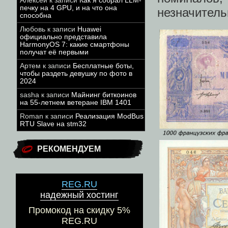
Алексей
к записи
Как я собрал LLM-
печку на 4 GPU, и на что она
незначитель
способна
Любовь
к записи
Huawei
официально представила
HarmonyOS 7: какие смартфоны
получат её первыми
Артем
к записи
Бесплатные боты,
чтобы раздеть девушку по фото в
2024
sasha
к записи
Майнинг биткоинов
на 55-летнем ветеране IBM 1401
Roman
к записи
Реализация ModBus
RTU Slave на stm32
РЕКОМЕНДУЕМ
REG.RU
надежный хостинг
Промокод на скидку 5%
REG.RU