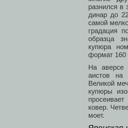
разнился в 
динар до 2
самой мелко
градация п
образца зн
купюра ном
формат 160 
На аверсе 
аистов на
Великой меч
купюры из
просеивает
ковер. Четв
моет.
Японская 