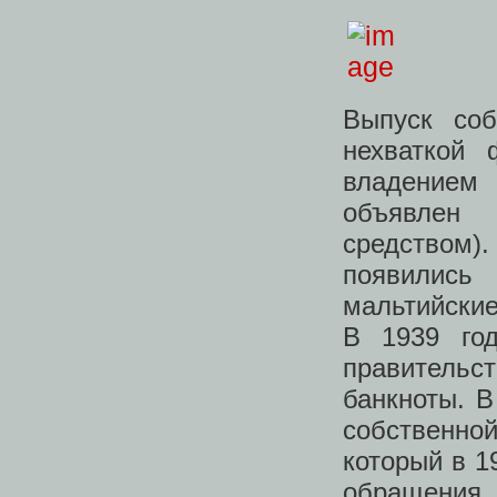
Выпуск со
нехваткой 
владением 
объявлен
средством)
появились
мальтийски
В 1939 го
правитель
банкноты. В
собственно
который в 1
обращения