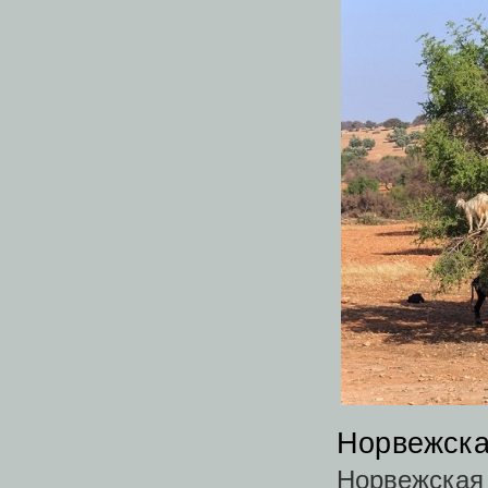
Норвежска
Норвежска