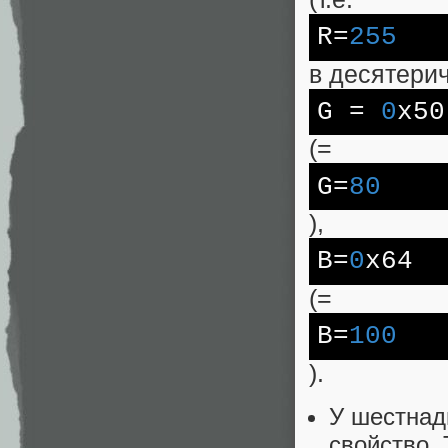
R
=
255
в десятери
G
=
0
x50
(=
G
=
80
),
B
=
0
x64
(=
B
=
100
).
У шестнад
свойство.