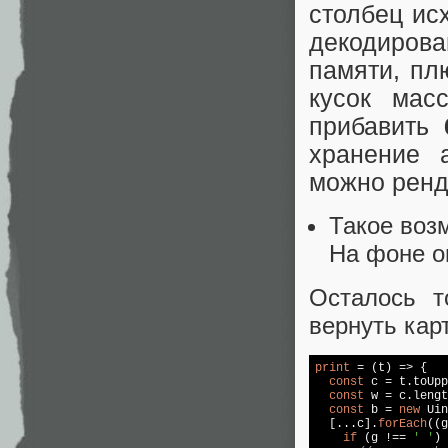
столбец исх
декодиров
памяти, п
кусок мас
прибавить
хранение 
можно ренд
Такое воз
На фоне о
Осталось т
вернуть кар
print
 = (t) => {

const
 c = t.toUpp
const
 w = c.lengt
const
 b = 
new
 Uin
  [...c].
forEach
((g
if
 (g !== 
' '
) 