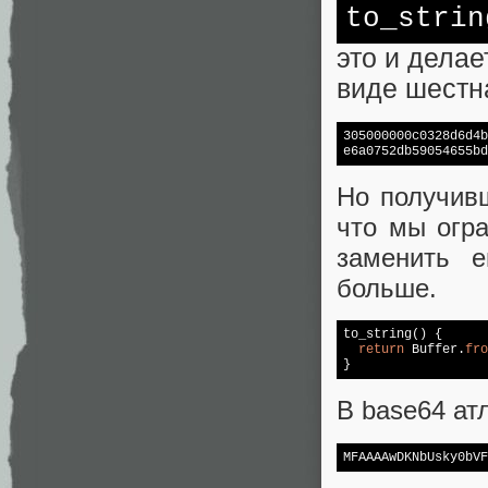
to_strin
это и делае
виде шестн
305000000c0328d6d4b
e6a0752db59054655bd
Но получив
что мы огр
заменить 
больше.
to_string() {

return
 Buffer.
fro
}
В base64 атл
MFAAAAwDKNbUsky0bVF