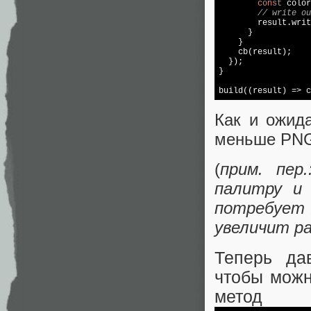
const
 color
// write ou
        result.writ
      }

    }

    cb(result);

  });

}

build((result) => 
c
Как и ожид
меньше PNG
(
прим. пер
палитру и 
потребует 
увеличит ра
Теперь да
чтобы можн
метод