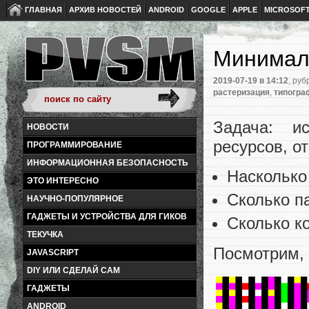
ГЛАВНАЯ
АРХИВ НОВОСТЕЙ
ANDROID
GOOGLE
APPLE
MICROSOF
Минимал
2019-07-19
в 14:12
, руб
растеризация
,
типогра
Задача: и
НОВОСТИ
ресурсов, о
ПРОГРАММИРОВАНИЕ
ИНФОРМАЦИОННАЯ БЕЗОПАСНОСТЬ
Насколько
ЭТО ИНТЕРЕСНО
Сколько п
НАУЧНО-ПОПУЛЯРНОЕ
ГАДЖЕТЫ И УСТРОЙСТВА ДЛЯ ГИКОВ
Сколько к
ТЕКУЧКА
Посмотрим, 
JAVASCRIPT
DIY ИЛИ СДЕЛАЙ САМ
ГАДЖЕТЫ
ANDROID