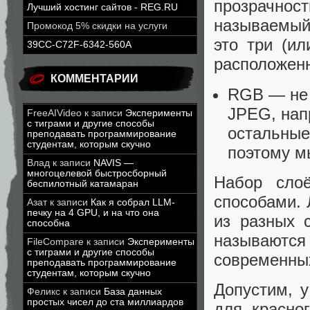
прозрачност
Лучший хостинг сайтов - REG.RU
называемы
Промокод 5% скидки на услуги
это три (ил
39CC-C72F-6342-560A
расположенн
КОММЕНТАРИИ
RGB — не 
JPEG, нап
FreeAIVideo
к записи
Эксперименты
с тиграми и другие способы
остальные
преподавать программирование
студентам, которым скучно
поэтому м
Влад
к записи
NAVIS —
многоцелевой быстросборный
Набор сло
беспилотный катамаран
способами. 
Азат
к записи
Как я собрал LLM-
печку на 4 GPU, и на что она
из разных 
способна
называютс
FileCompare
к записи
Эксперименты
с тиграми и другие способы
современны
преподавать программирование
студентам, которым скучно
Допустим, 
Феликс
к записи
База данных
простых чисел до ста миллиардов
для красно