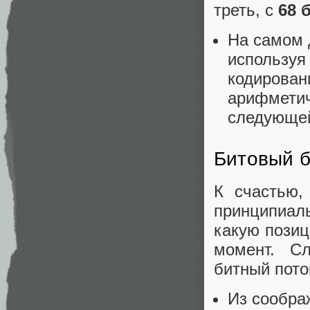
треть, с
68 
На самом 
используя
кодировани
арифметич
следующей
Битовый 
К счастью,
принципиаль
какую пози
момент. Сл
битный пото
Из сообра