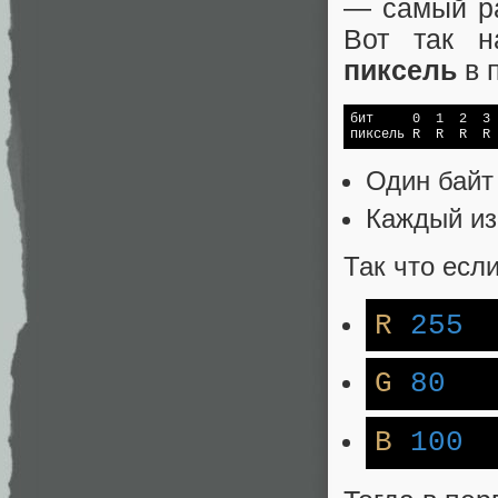
— самый ра
Вот так н
пиксель
в 
бит     0  1  2  3 
пиксель R  R  R  R 
Один байт
Каждый из 
Так что есл
R
255
G
80
B
100