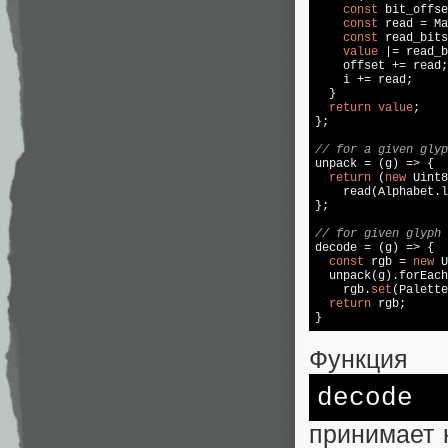
const
 bit_offse
const
 read = Ma
const
 read_bits
value
 |= read_b
    offset += read;

    i += read;

  }

return
value
;

};

// for a given glyp

unpack = (g) => {

return
 (
new
 Uint8
    read(Alphabet.l
};

// for given glyph 

decode = (g) => {

const
 rgb = 
new
 U
  unpack(g).forEach
    rgb.
set
(Palette
return
 rgb;

}
Функция
decode
принимает 