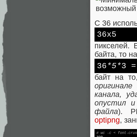
С 36 испол
36х5
пикселей. 
байта, то н
36
*5*
3 =
байт на то
оригинале
канала, у
опустил и
файла
). 
optipng
, за
# wc -c < font-crus