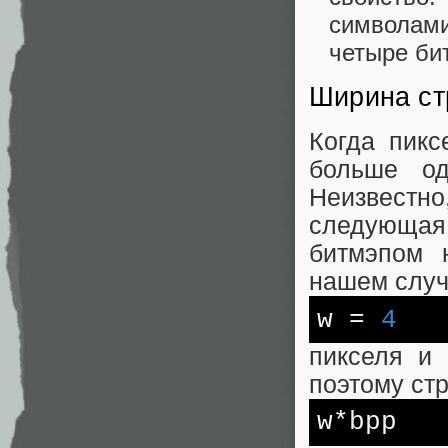
символами
четыре бит
Ширина ст
Когда пикс
больше од
Неизвестно,
следующа
битмэпом 
нашем случ
w
=
4
пикселя и 
поэтому ст
w*bpp