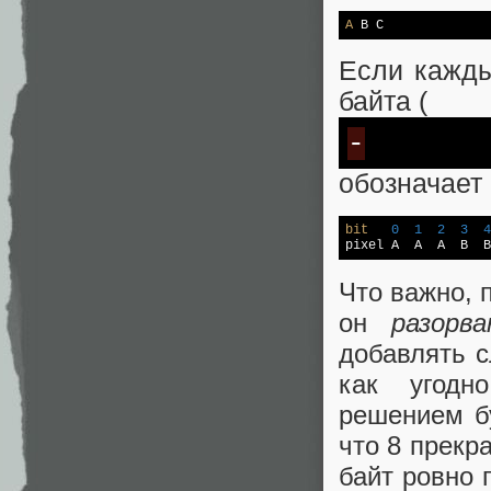
A
 B C
Если кажды
байта (
-
обозначает
bit
0
1
2
3
4
pixel A  A  A  B  B
Что важно, 
он
разорва
добавлять 
как угодн
решением бу
что 8 прекр
байт ровно 