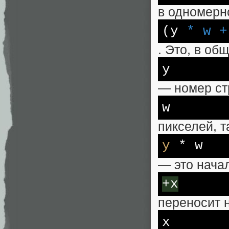
в одномерн
(y
* w +
. Это, в об
y
— номер ст
w
пикселей, т
y
* w
— это начал
+x
переносит 
x