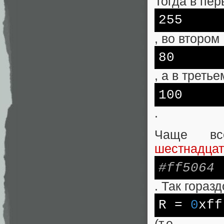
Тогда в пер
255
, во втором
80
, а в треть
100
.
Чаще вс
шестнадцат
#ff5064
. Так гораз
R
=
0
xff
(т.е.