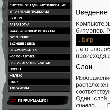
СИСТЕМНОЕ АДМИНИСТРИРОВАНИЕ
Введение 
УПРАВЛЕНИЕ ПРОЕКТАМИ
PYTHON
Компьютеры
РАЗРАБОТКА
битмэпов. 
ИСКУССТВЕННЫЙ ИНТЕЛЛЕКТ
OPEN SOURCE
.bmp
БУДУЩЕЕ ЗДЕСЬ
, а о спос
ВЕБ-РАЗРАБОТКА
происходяще
КОСМОНАВТИКА
РАЗРАБОТКА ВЕБ-САЙТОВ
Слои
GOOGLE
ЖЕЛЕЗО
Изображе
LINUX
расположе
АЛГОРИТМЫ
соответств
Один слой
ИНФОРМАЦИЯ
синего
. Е