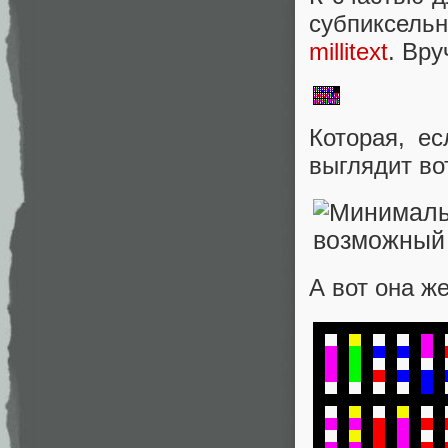
субпиксель
millitext
. Вру
Которая, е
выглядит вот
А вот она ж