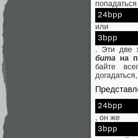
попадаться 
24bpp
или
3bpp
. Эти две
бита
на п
байте все
догадаться,
Представл
24bpp
, он же
3bpp