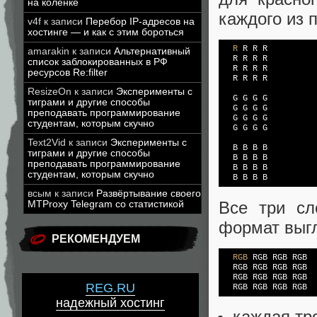
на коленке
каждого из 
v4f
к записи
Перебор IP-адресов на
хостинге — и как с этим бороться
R
 R R R

amarakin
к записи
Альтернативный
  R R R R

список заблокированных в РФ
  R R R R

ресурсов Re:filter
  R R R R

ResizeOn
к записи
Эксперименты с
  G G G G

тиграми и другие способы
  G G G G

преподавать программирование
  G G G G

студентам, которым скучно
  G G G G

Text2Vid
к записи
Эксперименты с
  B B B B

тиграми и другие способы
  B B B B

преподавать программирование
  B B B B

студентам, которым скучно
  B B B B
всым
к записи
Развёртывание своего
Все три сл
MTProxy Telegram со статистикой
формат выгл
РЕКОМЕНДУЕМ
RGB
 RGB RGB RGB

  RGB RGB RGB RGB

  RGB RGB RGB RGB

REG.RU
  RGB RGB RGB RGB
надежный хостинг
каждая тр