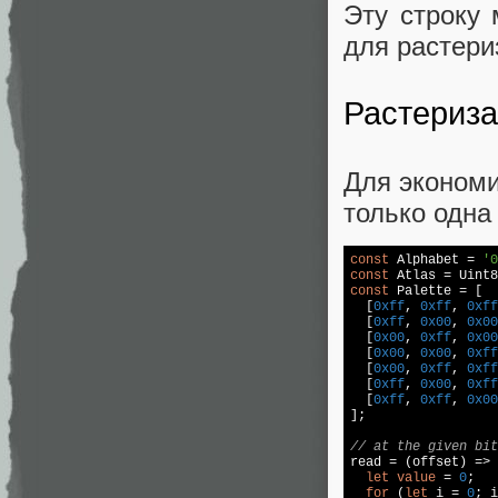
Эту строку 
для растери
Растериз
Для экономи
только одна
const
 Alphabet = 
'0
const
 Atlas = Uint8
const
 Palette = [

  [
0xff
, 
0xff
, 
0xff
  [
0xff
, 
0x00
, 
0x00
  [
0x00
, 
0xff
, 
0x00
  [
0x00
, 
0x00
, 
0xff
  [
0x00
, 
0xff
, 
0xff
  [
0xff
, 
0x00
, 
0xff
  [
0xff
, 
0xff
, 
0x00
];

// at the given bit

read = (offset) => 
let
value
 = 
0
;

for
 (
let
 i = 
0
; i