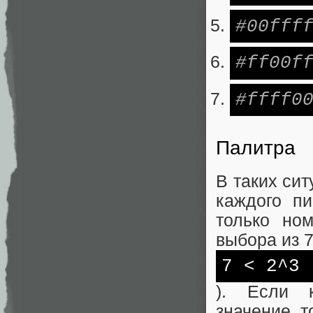
#00fff
#ff00f
#ffff0
Палитра
В таких сит
каждого пи
только но
выбора из 7
7 < 2^3
). Если к
значение, т