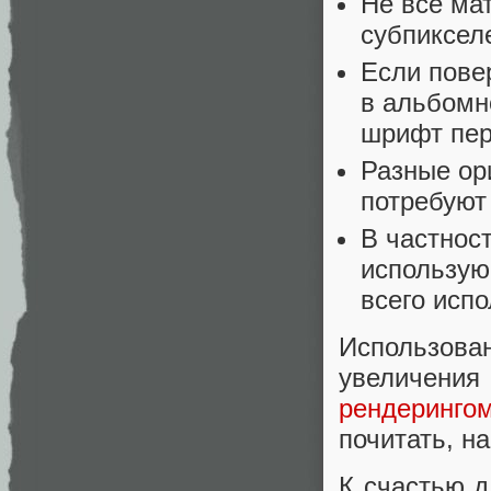
Не все ма
субпиксел
Если пове
в альбомн
шрифт пер
Разные ор
потребуют
В частност
использу
всего исп
Использов
увеличен
рендеринго
почитать, н
К счастью д