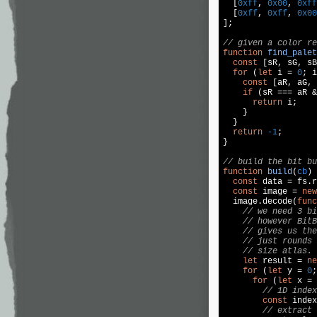
  [
0xff
, 
0x00
, 
0xff
  [
0xff
, 
0xff
, 
0x00
];

// given a color re
function
find_palet
const
 [sR, sG, sB
for
 (
let
 i = 
0
; i
const
 [aR, aG, 
if
 (sR === aR &
return
 i;

    }

  }

return
-1
;

}

// build the bit bu
function
build
(
cb
) 
const
 data = fs.r
const
 image = 
new
  image.decode(
func
// we need 3 bi
// however BitB
// gives us the
// just rounds 
// size atlas.
let
 result = 
ne
for
 (
let
 y = 
0
;
for
 (
let
 x = 
// 1D index
const
 index
// extract 