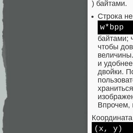
) байтами.
Строка не
w*bpp
байтами; 
чтобы дов
величины.
и удобнее
двойки. П
пользоват
храниться
изображен
Впрочем, 
Координата
(x, y)