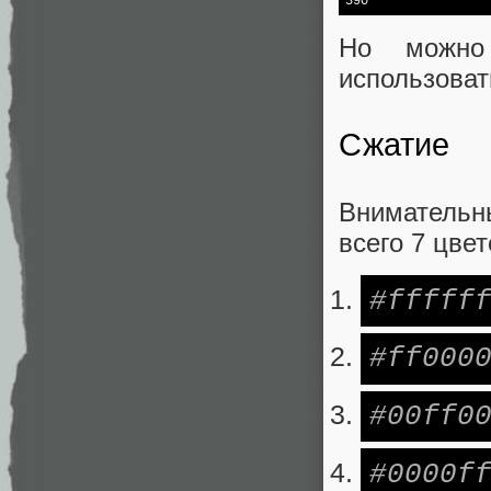

390
Но можно
использоват
Сжатие
Внимательны
всего 7 цвет
#fffff
#ff000
#00ff0
#0000f