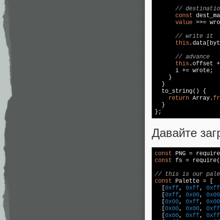
// destinatio
const
 dest_ma
value
 >>= wro
// write it
this
.data[byt
// advance
this
.offset +
      i += wrote;

    }

  }

  to_string() {

return
 Array.
fr
  }

};
Давайте заг
const
 PNG = 
require
const
 fs = 
require
(
// this is our pale
const
 Palette = [

  [
0xff
, 
0xff
, 
0xff
  [
0xff
, 
0x00
, 
0x00
  [
0x00
, 
0xff
, 
0x00
  [
0x00
, 
0x00
, 
0xff
  [
0x00
, 
0xff
, 
0xff