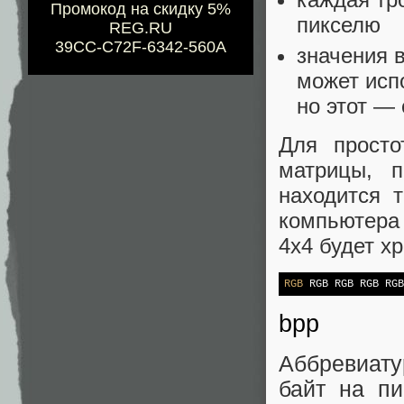
Промокод на скидку 5%
пикселю
REG.RU
39CC-C72F-6342-560A
значения 
может исп
но этот —
Для просто
матрицы, п
находится 
компьютера
4х4 будет хр
RGB
 RGB RGB RGB RGB
bpp
Аббревиат
байт на пик