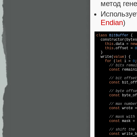
метод гене
Используе
Endian
)
class
BitBuffer
 {

  constructor(bytes
this
.data = 
new
this
.offset = 
0
  }

  write(
value
) {

for
 (
let
 i = 
0
;
// bits remai
const
 remaini
// bit offset
const
 bit_off
// byte offse
const
 byte_of
// max number
const
 wrote =
// mask with 
const
 mask = 
// shift the 
const
 write_b