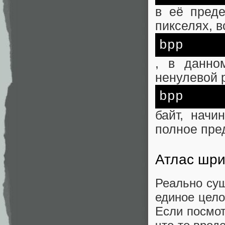
в её преде
пикселях, в
bpp
, в данно
ненулевой 
bpp
байт, начи
полное пре
Атлас шр
Реально су
единое цело
Если посмот