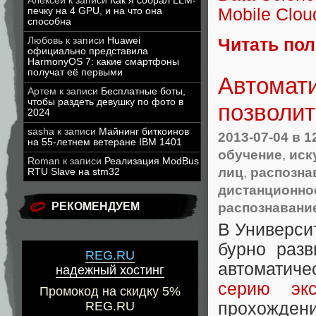
Алексей
к записи
Как я собрал LLM-
Mobile Clou
печку на 4 GPU, и на что она
способна
Читать по
Любовь
к записи
Huawei
официально представила
HarmonyOS 7: какие смартфоны
получат её первыми
Автомати
Артем
к записи
Бесплатные боты,
чтобы раздеть девушку по фото в
позволит
2024
sasha
к записи
Майнинг биткоинов
2013-07-04
в 1
на 55-летнем ветеране IBM 1401
обучение
,
иск
Roman
к записи
Реализация ModBus
лиц
,
распозна
RTU Slave на stm32
дистанционно
распознавани
РЕКОМЕНДУЕМ
В Универси
бурно раз
REG.RU
автоматич
надежный хостинг
серию экс
Промокод на скидку 5%
прохождени
REG.RU