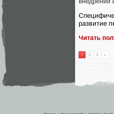
внедрении 
Специфичес
развитие п
Читать по
1
2
3
»