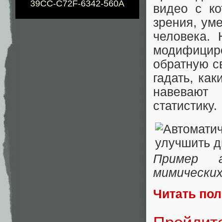
39CC-C72F-6342-560A
видео с ко
зрения, ум
человека.
модифицир
обратную с
гадать, ка
навевают 
статистику.
Пример а
мимически
Читать по