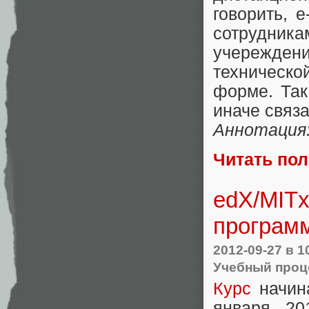
говорить, e
сотрудника
учережде
техническ
форме. Так
иначе связ
Аннотация
Читать по
edX/MITx
програм
2012-09-27
в 1
Учебный проце
Курс
начина
января 20