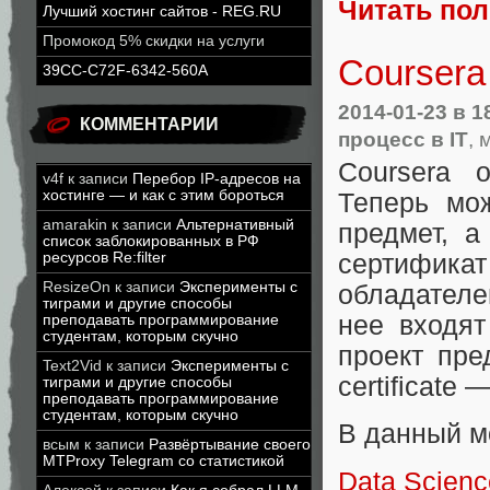
Читать по
Лучший хостинг сайтов - REG.RU
Промокод 5% скидки на услуги
Coursera
39CC-C72F-6342-560A
2014-01-23
в 1
КОММЕНТАРИИ
процесс в IT
, 
Coursera 
v4f
к записи
Перебор IP-адресов на
хостинге — и как с этим бороться
Теперь мож
amarakin
к записи
Альтернативный
предмет, а
список заблокированных в РФ
ресурсов Re:filter
сертифика
ResizeOn
к записи
Эксперименты с
обладателе
тиграми и другие способы
нее входят
преподавать программирование
студентам, которым скучно
проект пре
Text2Vid
к записи
Эксперименты с
certificate 
тиграми и другие способы
преподавать программирование
студентам, которым скучно
В данный м
всым
к записи
Развёртывание своего
MTProxy Telegram со статистикой
Data Scien