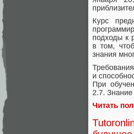
приблизител
Курс пред
программ
подходы к 
в том, что
знания мно
Требования
и способнос
При обучен
2.7. Знание
Читать по
Tutoronl