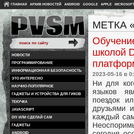
ГЛАВНАЯ
АРХИВ НОВОСТЕЙ
ANDROID
GOOGLE
APPLE
MICROSOF
МЕТКА 
Обучени
школой D
НОВОСТИ
платфор
ПРОГРАММИРОВАНИЕ
ИНФОРМАЦИОННАЯ БЕЗОПАСНОСТЬ
2023-05-16
в 0
ЭТО ИНТЕРЕСНО
Ни для ког
НАУЧНО-ПОПУЛЯРНОЕ
языков яв
ГАДЖЕТЫ И УСТРОЙСТВА ДЛЯ ГИКОВ
поездок и
ТЕКУЧКА
друзьями и
JAVASCRIPT
каждый сам
DIY ИЛИ СДЕЛАЙ САМ
Неоспорим
ГАДЖЕТЫ
сегодня ос
ANDROID