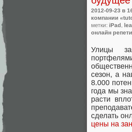
будущее
2012-09-23
в 1
компании «tuto
метки:
iPad
,
le
онлайн репет
Улицы за
портфе
обществен
сезон, а н
8.000 поте
года мы зна
расти впло
преподавате
сделать он
цены на за