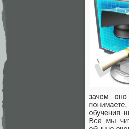
зачем он
понимаете,
обучения н
Все мы чит
обычно оче