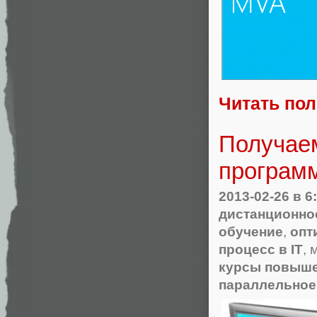
Читать по
Получаем
программ
2013-02-26
в 6
дистанционно
обучение
,
опт
процесс в IT
, 
курсы повыш
параллельное