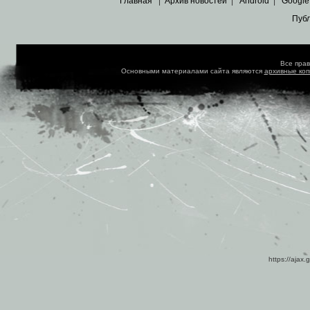
Главная
|
Архив новостей
|
Android
|
Google
Пуб
Все пра
Основными материалами сайта являются
архивные ко
https://ajax.