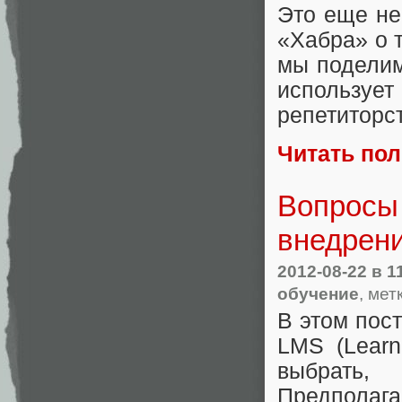
Это еще не
«Хабра» о т
мы поделим
используе
репетиторс
Читать по
Вопросы 
внедрен
2012-08-22
в 1
обучение
, мет
В этом пост
LMS (Learn
выбрать
Предполага