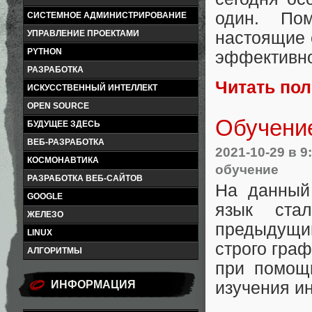
один. По
СИСТЕМНОЕ АДМИНИСТРИРОВАНИЕ
настоящие 
УПРАВЛЕНИЕ ПРОЕКТАМИ
PYTHON
эффективно
РАЗРАБОТКА
Читать по
ИСКУССТВЕННЫЙ ИНТЕЛЛЕКТ
OPEN SOURCE
Обучение
БУДУЩЕЕ ЗДЕСЬ
ВЕБ-РАЗРАБОТКА
2021-10-29
в 9
КОСМОНАВТИКА
обучение
РАЗРАБОТКА ВЕБ-САЙТОВ
На данный
GOOGLE
язык ста
ЖЕЛЕЗО
предыдущим
LINUX
строго гра
АЛГОРИТМЫ
при помощи
ИНФОРМАЦИЯ
изучения и