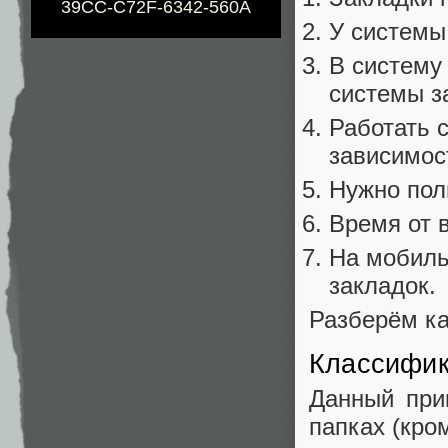
39CC-C72F-6342-560A
У системы
В систему
системы з
Работать 
зависимост
Нужно пол
Время от 
На мобиль
закладок.
Разберём ка
Классифик
Данный при
папках (кро