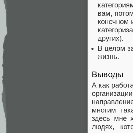
категория
вам, потом
конечном и
категориза
других).
В целом з
жизнь.
Выводы
А как работ
организаци
направлен
многим так
здесь мне 
людях, кот