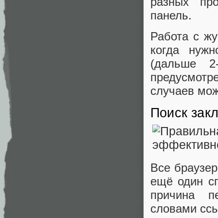
разных про
панель.
Работа с жу
когда нужн
(дальше 2
предусмотр
случаев мож
Поиск зак
Все браузер
ещё один с
причина п
словами ссы