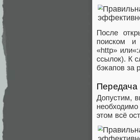
После откр
поиском и 
«http» или«
ссылок). К 
бэкапов за 
Передача 
Допустим, в
необходимо
этом всё ос