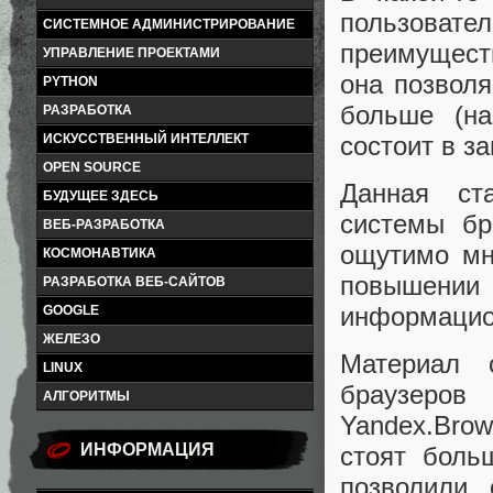
пользоват
СИСТЕМНОЕ АДМИНИСТРИРОВАНИЕ
преимущест
УПРАВЛЕНИЕ ПРОЕКТАМИ
она позволя
PYTHON
больше (на
РАЗРАБОТКА
состоит в з
ИСКУССТВЕННЫЙ ИНТЕЛЛЕКТ
OPEN SOURCE
Данная ст
БУДУЩЕЕ ЗДЕСЬ
системы бр
ВЕБ-РАЗРАБОТКА
ощутимо мн
КОСМОНАВТИКА
повышени
РАЗРАБОТКА ВЕБ-САЙТОВ
информацион
GOOGLE
ЖЕЛЕЗО
Материал 
LINUX
браузеров
АЛГОРИТМЫ
Yandex.Brow
ИНФОРМАЦИЯ
стоят боль
позволили 