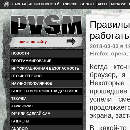
ГЛАВНАЯ
АРХИВ НОВОСТЕЙ
ANDROID
GOOGLE
APPLE
MICROSOF
Правильн
работать
2018-03-03
в 1
Firefox
,
opera
,
НОВОСТИ
ПРОГРАММИРОВАНИЕ
Когда кто-
ИНФОРМАЦИОННАЯ БЕЗОПАСНОСТЬ
браузер, я
ЭТО ИНТЕРЕСНО
Некоторые
НАУЧНО-ПОПУЛЯРНОЕ
прошедшее 
ГАДЖЕТЫ И УСТРОЙСТВА ДЛЯ ГИКОВ
успели сме
ТЕКУЧКА
продолжает
JAVASCRIPT
экрана, зас
DIY ИЛИ СДЕЛАЙ САМ
ГАДЖЕТЫ
В какой-то
ANDROID