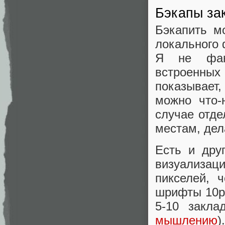
Бэкапы за
Бэкапить м
локального 
Я не фана
встроенных 
показывает,
можно что-
случае отд
местам, дел
Есть и дру
визуализац
пикселей, 
шрифты 10pt
5-10 закла
мышлению
).