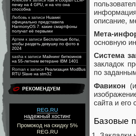
Алексей
к записи
Как я собрал LLM-
пользовате
печку на 4 GPU, и на что она
способна
информация 
Любовь
к записи
Huawei
описание, м
официально представила
HarmonyOS 7: какие смартфоны
получат её первыми
Мета-инфо
Артем
к записи
Бесплатные боты,
основную и
чтобы раздеть девушку по фото в
2024
Система за
sasha
к записи
Майнинг биткоинов
на 55-летнем ветеране IBM 1401
закладок пр
Roman
к записи
Реализация ModBus
по заданны
RTU Slave на stm32
Фавикон
(и
РЕКОМЕНДУЕМ
изображени
сайта и его 
REG.RU
надежный хостинг
Базовые 
Промокод на скидку 5%
REG.RU
Закладки 