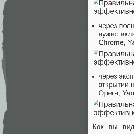
через пол
нужно вклю
Chrome, Y
через экс
открытии н
Opera, Yan
Как вы вид