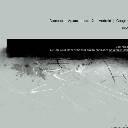
Главная
|
Архив новостей
|
Android
|
Google
Пуб
Все пра
Основными материалами сайта являются
архивные ко
https://ajax.