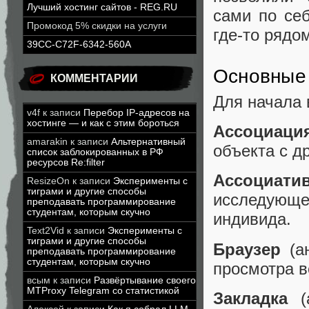
Лучший хостинг сайтов - REG.RU
сами по себ
Промокод 5% скидки на услуги
где-то рядо
39CC-C72F-6342-560A
Основные
КОММЕНТАРИИ
Для начала 
v4f
к записи
Перебор IP-адресов на
хостинге — и как с этим бороться
Ассоциаци
amarakin
к записи
Альтернативный
объекта с д
список заблокированных в РФ
ресурсов Re:filter
Ассоциати
ResizeOn
к записи
Эксперименты с
тиграми и другие способы
исследующ
преподавать программирование
студентам, которым скучно
индивида.
Text2Vid
к записи
Эксперименты с
тиграми и другие способы
Браузер
(ан
преподавать программирование
студентам, которым скучно
просмотра в
всым
к записи
Развёртывание своего
MTProxy Telegram со статистикой
Закладка
(а