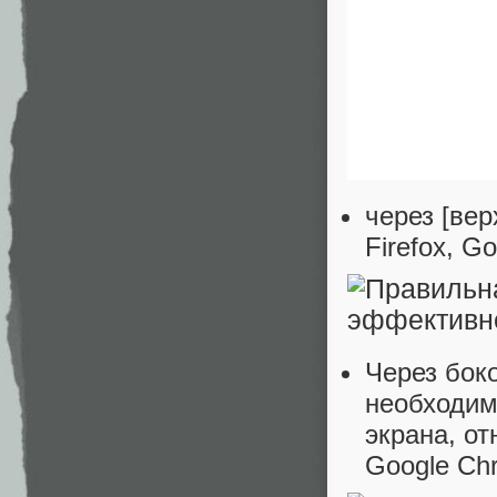
через [вер
Firefox, G
Через бок
необходим
экрана, от
Google Ch