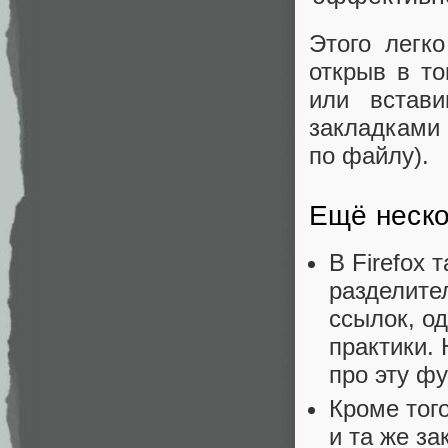
Этого легк
открыв в т
или встав
закладками 
по файлу).
Ещё неско
В Firefox
разделите
ссылок, од
практики. 
про эту ф
Кроме того
и та же з