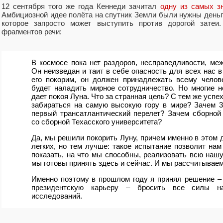
12 сентября того же года Кеннеди зачитал
одну из самых з
Амбициозной идее полёта на спутник Земли были нужны деньг
которое запросто может выступить против дорогой зате
фрагментов речи:
В космосе пока нет раздоров, несправедливости, ме
Он неизведан и таит в себе опасность для всех нас в
его покорим, он должен принадлежать всему челов
будет наладить мирное сотрудничество. Но многие н
дает покоя Луна. Что за странная цель? С тем же успе
забираться на самую высокую гору в мире? Зачем 
первый трансатлантический перелет? Зачем сборной 
со сборной Техасского университета?
Да, мы решили покорить Луну, причем именно в этом д
легких, но тем лучше: такое испытание позволит на
показать, на что мы способны, реализовать всю наш
мы готовы принять здесь и сейчас. И мы рассчитываем
Именно поэтому в прошлом году я принял решение –
президентскую карьеру – бросить все силы на
исследований.