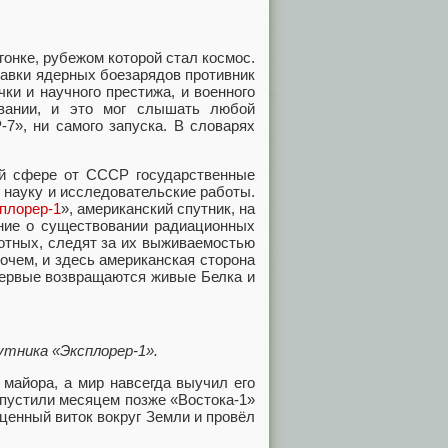
онке, рубежом которой стал космос.
тавки ядерных боезарядов противник
ки и научного престижа, и военного
овании, и это мог слышать любой
7», ни самого запуска. В словарях
кой сфере от СССР государственные
 науку и исследовательские работы.
плорер-1
», американский спутник, на
ние о существовании радиационных
отных, следят за их выживаемостью
очем, и здесь американская сторона
впервые возвращаются живые Белка и
тника «Эксплорер-1».
 майора, а мир навсегда выучил его
пустили месяцем позже «Востока-1»
ценный виток вокруг Земли и провёл