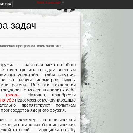
Select Language
▼
АБОТКА
ва задач
мическая программа
,
космонавтика
,
оружие — заветная мечта любого
рое хочет грозить соседям военным
ромного масштаба. Чтобы тянуться
ше, за тысячи километров, нужны
или ракеты. Все эти технологии
 государство может позволить себе
й триады
. Наконец, приобрести
 клубе
невозможно: международные
рательно препятствуют попыткам
 производства ядерного оружия.
ия — резкие меры на политической
ежконтинентальных баллистических
мелкой страной — морщинки на лбу