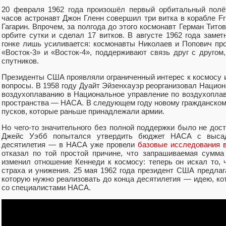
20 февраля 1962 года произошёл первый орбитальный полё
часов астронавт Джон Гленн совершил три витка в корабле F
Гагарин. Впрочем, за полгода до этого космонавт Герман Тито
орбите сутки и сделал 17 витков. В августе 1962 года заме
гонке лишь усиливается: космонавты Николаев и Попович про
«Восток-3» и «Восток-4», поддерживают связь друг с другом
спутников.
Президенты США проявляли ограниченный интерес к космосу 
вопросы. В 1958 году Дуайт Эйзенхауэр реорганизовал Нацио
воздухоплаванию в Национальное управление по воздухопла
пространства — НАСА. В следующем году новому гражданском
пусков, которые раньше принадлежали армии.
Но чего-то значительного без полной поддержки было не дос
Джейс Уэбб попытался утвердить бюджет НАСА с высад
десятилетия — в НАСА уже провели
базовые исследования в
отказал по той простой причине, что запрашиваемая сумма
изменил отношение Кеннеди к космосу: теперь он искал то, 
страха и унижения. 25 мая 1962 года президент США предлаг
которую нужно реализовать до конца десятилетия — идею, ко
со специалистами НАСА.