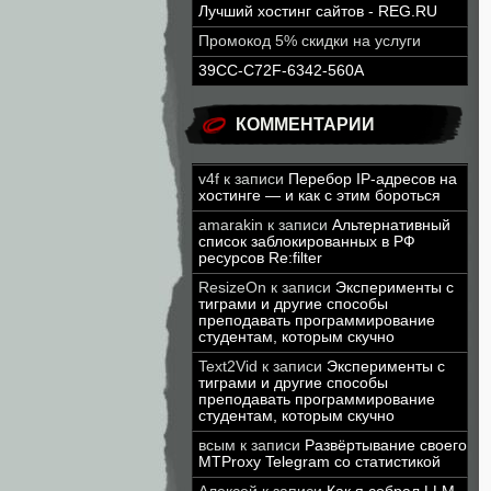
Лучший хостинг сайтов - REG.RU
Промокод 5% скидки на услуги
39CC-C72F-6342-560A
КОММЕНТАРИИ
v4f
к записи
Перебор IP-адресов на
хостинге — и как с этим бороться
amarakin
к записи
Альтернативный
список заблокированных в РФ
ресурсов Re:filter
ResizeOn
к записи
Эксперименты с
тиграми и другие способы
преподавать программирование
студентам, которым скучно
Text2Vid
к записи
Эксперименты с
тиграми и другие способы
преподавать программирование
студентам, которым скучно
всым
к записи
Развёртывание своего
MTProxy Telegram со статистикой