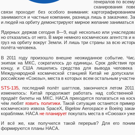
генералов по всему
сканирования пов
связи проходит без особого внимания: картографирование
занимаются и частные компании, разница лишь в заказчике. З
и людей на орбиту демонстрируют мирное желание заниматься н
Ядерных держав сегодня 8—9, ещё несколько или унаследова
но отказались от него. В мире немного космических агентств и
груз на орбиту вокруг Земли. И лишь три страны за всю исто
полёта человека.
В 2011 году произошло внешне неожиданное событие. Числ
экипаж на МКС, сократилось до единицы. Срок действия п
концу, и США лишились средства для вывода человека н
Международной космической станцией Китай не допускали
российские «Союзы», места в которых всем остальным участни
STS-135
, последний полёт шаттлов, закончился летом 2011
изменилось: Китай продолжает работать над собственной 
продаёт билеты на МКС. НАСА приходится полагаться на косм
чём любят
язвить политики
. Такой ситуация останется пример
космического извоза SpaceX, Bigelow Aerospace и Boeing за
кораблями. НАСА
не планирует
покупать места в «Союзах» уже 
И всё же, как получился такой перерыв? Для его поним
формируются планы НАСА.