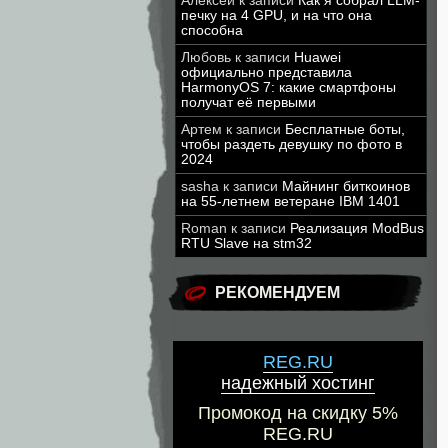
Алексей
к записи
Как я собрал LLM-
печку на 4 GPU, и на что она
способна
Любовь
к записи
Huawei
официально представила
HarmonyOS 7: какие смартфоны
получат её первыми
Артем
к записи
Бесплатные боты,
чтобы раздеть девушку по фото в
2024
sasha
к записи
Майнинг биткоинов
на 55-летнем ветеране IBM 1401
Roman
к записи
Реализация ModBus
RTU Slave на stm32
РЕКОМЕНДУЕМ
REG.RU
надежный хостинг
Промокод на скидку 5%
REG.RU