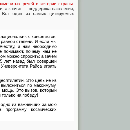
наменитых речей в истории страны
.
и, а значит — поддержка населения,
и. Вот один из самых цитируемых
жнациональных конфликтов.
 равной степени. И если мы
ечеству, и нам необходимо
е понимают, почему нам не
хом можно спросить: а зачем
35 лет назад был совершен
Университета Райса играть
есятилетии. Это цель не из
м выложиться по максимуму,
у мощь. Это вызов, который
 только на победу!
 одно из важнейших за мою
 программу космических