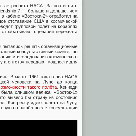
т астронавта НАСА. За почти пять
riendship 7 — больше и дольше, чем
в в кабине «Востока-2» отработал на
тное отставание США в космической
водят групповой полёт на кораблях
, отрабатывают сценарий перехвата
и пытались решать организационные
нальный консультативный комитет по
ванию и исследованию космического
у агентству передают мощности для
тичь. В марте 1961 года глава НАСА
кой человека на Луне до конца
озможности такого полёта
. Кеннеди
 была слишком велика. «Восток-1»
что вывело бы страну из состояния
ает Конгрессу идею полёта на Луну,
торую он нашёл после консультации