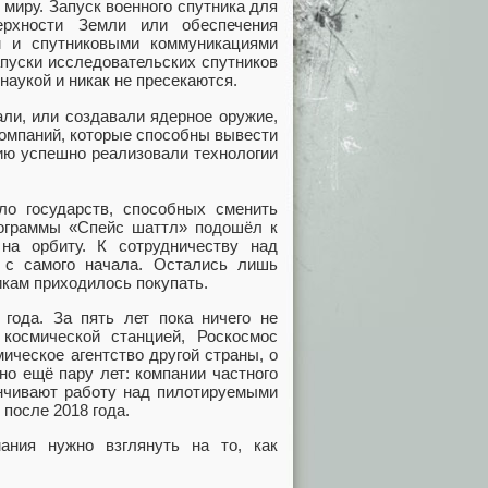
 миру. Запуск военного спутника для
ерхности Земли или обеспечения
м и спутниковыми коммуникациями
апуски исследовательских спутников
аукой и никак не пресекаются.
ли, или создавали ядерное оружие,
 компаний, которые способны вывести
рию успешно реализовали технологии
о государств, способных сменить
рограммы «Спейс шаттл» подошёл к
а орбиту. К сотрудничеству над
 с самого начала. Остались лишь
кам приходилось покупать.
 года. За пять лет пока ничего не
космической станцией, Роскосмос
ическое агентство другой страны, о
но ещё пару лет: компании частного
канчивают работу над пилотируемыми
после 2018 года.
ания нужно взглянуть на то, как