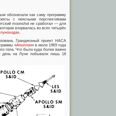
рым обозначали как саму программу
оекты с неясными перспективами
етский moonshot не сработал — для
 которая взорвалась во всех четырёх
х
луноходах
.
зована. Грандиозный проект НАСА
ограммы «
Аполлон
» в июле 1969 года
ого тела. Что было куда более важно
ей день на Луне побывали лишь 18