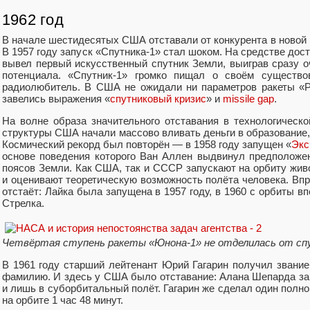
1962 год
В начале шестидесятых США отставали от конкурента в новой г
В 1957 году запуск «Спутника-1» стал шоком. На средстве дос
вывел первый искусственный спутник Земли, выиграв сразу оч
потенциала. «Спутник-1» громко пищал о своём существ
радиолюбитель. В США не ожидали ни параметров ракеты «Р-
завелись выражения «
спутниковый кризис
» и
missile gap
.
На волне образа значительного отставания в технологичес
структуры США начали массово вливать деньги в образование,
Космический рекорд был повторён — в 1958 году запущен «
Экс
основе поведения которого Ван Аллен выдвинул предположе
поясов Земли. Как США, так и СССР запускают на орбиту жив
и оценивают теоретическую возможность полёта человека. Впр
отстаёт: Лайка была запущена в 1957 году, в 1960 с орбиты 
Стрелка.
Четвёртая ступень ракеты «Юнона-1» не отделилась от спу
В 1961 году старший лейтенант Юрий Гагарин получил звание
фамилию. И здесь у США было отставание: Алана Шепарда за
и лишь в суборбитальный полёт. Гагарин же сделал один полно
на орбите 1 час 48 минут.