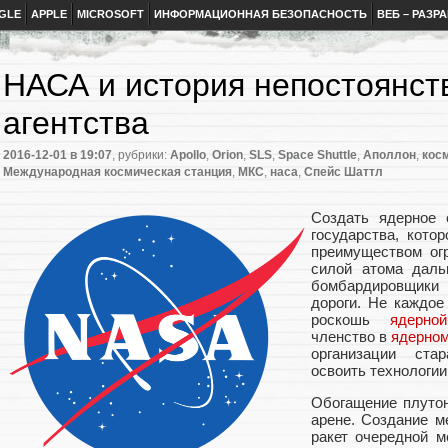
GLE
APPLE
MICROSOFT
ИНФОРМАЦИОННАЯ БЕЗОПАСНОСТЬ
ВЕБ – РАЗР
НАСА и история непостоянст
агентства
2016-12-01
в 19:07
, рубрики:
Apollo
,
Orion
,
SLS
,
Space Shuttle
,
Аполлон
,
кос
Международная космическая станция
,
МКС
,
наса
,
Спейс Шаттл
Создать ядерное 
государства, кото
преимуществом ог
силой атома даль
бомбардировщики 
дороги. Не каждое
роскошь
ядерно
членство в
ядерном
организации ста
освоить технологии
Обогащение плутон
арене. Создание м
ракет очередной 