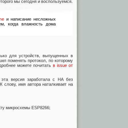
оторого мы сегодня и воспользуемся.
me
и написание несложных
ем, когда влажность дома
ько для устройств, выпущенных в
шил поменять протокол, по которому
одробнее можете почитать
в issue от
о эта версия заработала c HA без
К слову, имя автора наталкивает на
ату микросхемы ESP8266;