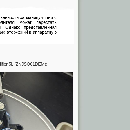
твенности за манипуляции с
одителя может перестать
й. Однако представленная
бых вторжений в аппаратную
ifier 5L (ZNJSQ01DEM):