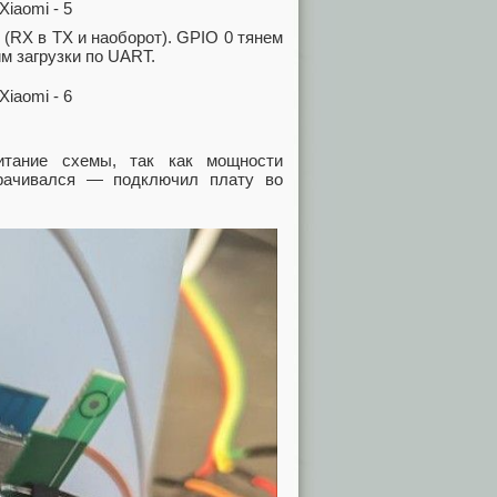
 (RX в TX и наоборот). GPIO 0 тянем
м загрузки по UART.
итание схемы, так как мощности
орачивался — подключил плату во