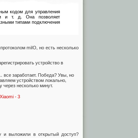
ным кодом для управления
и и т. д. Она позволяет
разными типами подключения
протоколом miIO, но есть несколько
арегистрировать устройство в
… все заработает. Победа? Увы, но
правляем устройством локально,
у через несколько минут.
у и выложили в открытый доступ?