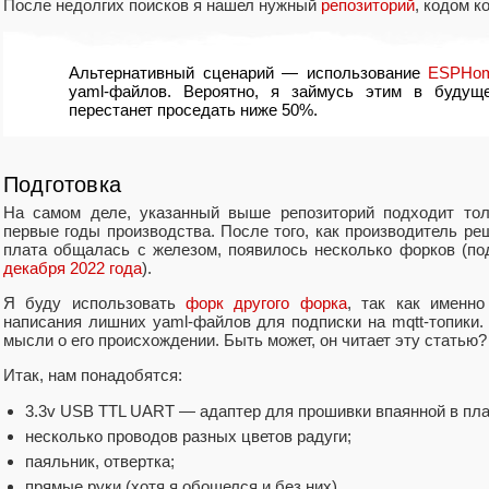
После недолгих поисков я нашел нужный
репозиторий
, кодом к
Альтернативный сценарий — использование
ESPHo
yaml-файлов. Вероятно, я займусь этим в будущ
перестанет проседать ниже 50%.
Подготовка
На самом деле, указанный выше репозиторий подходит тол
первые годы производства. После того, как производитель ре
плата общалась с железом, появилось несколько форков (п
декабря 2022 года
).
Я буду использовать
форк другого форка
, так как именн
написания лишних yaml-файлов для подписки на mqtt-топики. 
мысли о его происхождении. Быть может, он читает эту статью?
Итак, нам понадобятся:
3.3v USB TTL UART — адаптер для прошивки впаянной в пл
несколько проводов разных цветов радуги;
паяльник, отвертка;
прямые руки (хотя я обошелся и без них).