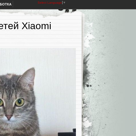
Select Language
▼
АБОТКА
етей Xiaomi