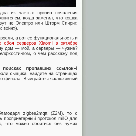
дна из частых причин появления
жнителем, когда заметил, что кошка
овут не Электро или Шторм Спирит.
 войн»).
росли, а вот ее функциональность и
о сбоя серверов Xiaomi в октябре
му дом — мой, а серверы — чужие?
селфхостингом, о чем расскажу под
 поисках пропавших ссылок»!
оли сыщика: найдите на страницах
до финала. Выиграйте эксклюзивный
лагодаря zigbee2mqtt (Z2M), то с
ть проприетарный протокол miIO для
о, что можно обойтись без чужих