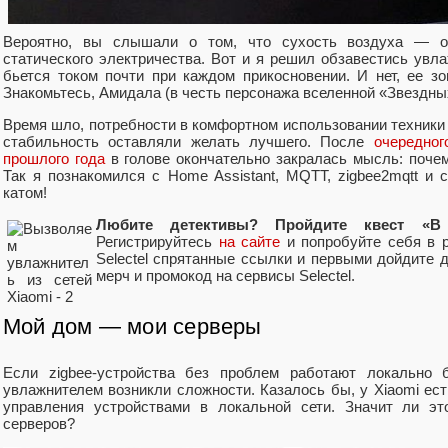
Вероятно, вы слышали о том, что сухость воздуха — о
статического электричества. Вот и я решил обзавестись увла
бьется током почти при каждом прикосновении. И нет, ее з
Знакомьтесь, Амидала (в честь персонажа вселенной «Звездных
Время шло, потребности в комфортном использовании техники 
стабильность оставляли желать лучшего. После
очередног
прошлого года
в голове окончательно закралась мысль: поче
Так я познакомился с Home Assistant, MQTT, zigbee2mqtt и 
катом!
Любите детективы? Пройдите квест «В
Регистрируйтесь
на сайте
и попробуйте себя в р
Selectel спрятанные ссылки и первыми дойдите 
мерч и промокод на сервисы Selectel.
Мой дом — мои серверы
Если zigbee-устройства без проблем работают локально б
увлажнителем возникли сложности. Казалось бы, у Xiaomi ес
управления устройствами в локальной сети. Значит ли эт
серверов?