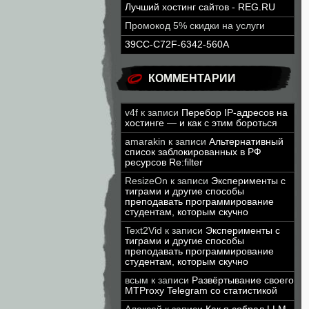
Лучший хостинг сайтов - REG.RU
Промокод 5% скидки на услуги
39CC-C72F-6342-560A
КОММЕНТАРИИ
v4f
к записи
Перебор IP-адресов на
хостинге — и как с этим бороться
amarakin
к записи
Альтернативный
список заблокированных в РФ
ресурсов Re:filter
ResizeOn
к записи
Эксперименты с
тиграми и другие способы
преподавать программирование
студентам, которым скучно
Text2Vid
к записи
Эксперименты с
тиграми и другие способы
преподавать программирование
студентам, которым скучно
всым
к записи
Развёртывание своего
MTProxy Telegram со статистикой