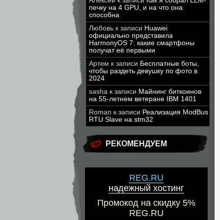
Алексей
к записи
Как я собрал LLM-
печку на 4 GPU, и на что она
способна
Любовь
к записи
Huawei
официально представила
HarmonyOS 7: какие смартфоны
получат её первыми
Артем
к записи
Бесплатные боты,
чтобы раздеть девушку по фото в
2024
sasha
к записи
Майнинг биткоинов
на 55-летнем ветеране IBM 1401
Roman
к записи
Реализация ModBus
RTU Slave на stm32
РЕКОМЕНДУЕМ
REG.RU
надежный хостинг
Промокод на скидку 5%
REG.RU