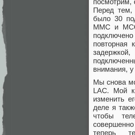
посмотрим, 
Перед тем,
было 30 по
MMC и MCC
подключено
повторная 
задержкой,
подключен
внимания, у
Мы снова мо
LAC. Мой к
изменить ег
деле я такж
чтобы тел
совершенно
теперь т