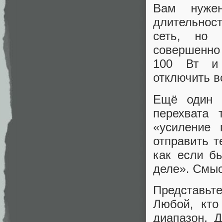
Вам нужен
длительнос
сеть, но 
совершенно
100 Вт и 
отключить в
Ещё один 
перехвата 
«усиление
отправить т
как если б
деле». Смыс
Представьте
Любой, кто
диапазон. Д