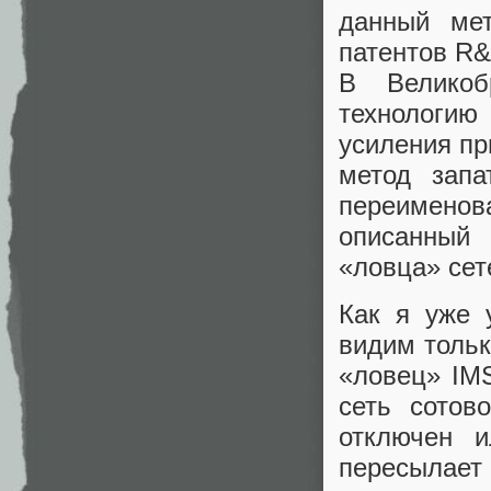
данный мет
патентов R&
В Великоб
технологи
усиления пр
метод зап
переименова
описанный
«ловца» сет
Как я уже 
видим тольк
«ловец» IM
сеть сотов
отключен 
пересылает 