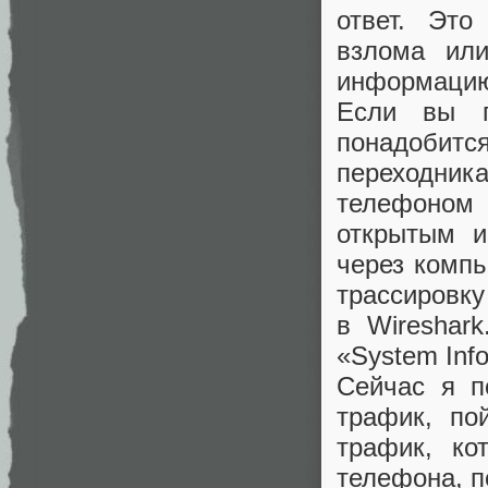
ответ. Это
взлома или
информацию 
Если вы п
понадобит
переходни
телефоном
открытым и
через компь
трассировку
в Wireshar
«System Info
Сейчас я п
трафик, по
трафик, к
телефона, п