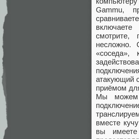
компьютер
Gammu, пр
сравнивает
включаете
смотрите,
несложно. 
«соседа», 
задейство
подключени
атакующий с
приёмом для
Мы можем 
подключени
транслируе
вместе кучу
вы имеете