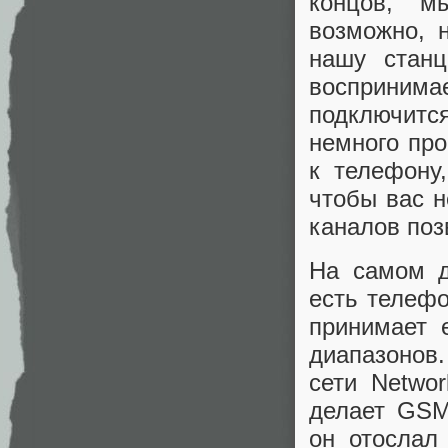
концов, м
возможно, 
нашу станц
восприним
подключится
немного про
к телефону
чтобы вас н
каналов поз
На самом д
есть телефо
принимает 
диапазонов
сети Networ
делает GSM
он отослал