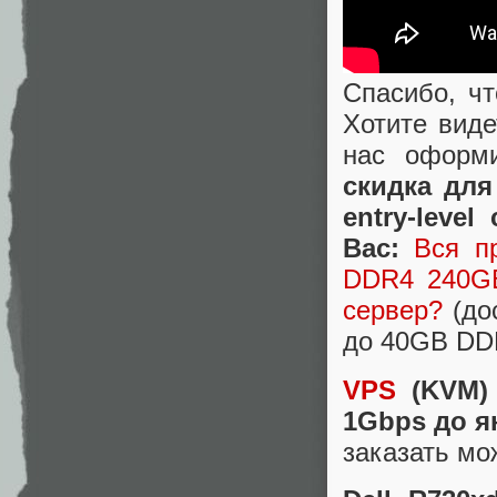
Спасибо, чт
Хотите вид
нас оформ
скидка для
entry-leve
Вас:
Вся п
DDR4 240GB
сервер?
(до
до 40GB DD
VPS
(KVM) 
1Gbps до я
заказать м