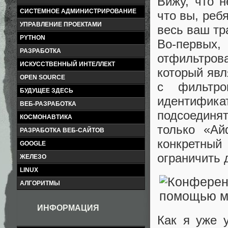
Вижу, что н
СИСТЕМНОЕ АДМИНИСТРИРОВАНИЕ
что вы, реб
УПРАВЛЕНИЕ ПРОЕКТАМИ
весь ваш тр
PYTHON
Во-первых
РАЗРАБОТКА
отфильтрова
ИСКУССТВЕННЫЙ ИНТЕЛЛЕКТ
который явл
OPEN SOURCE
с фильтро
БУДУЩЕЕ ЗДЕСЬ
идентифика
ВЕБ-РАЗРАБОТКА
подсоединят
КОСМОНАВТИКА
только «Ай
РАЗРАБОТКА ВЕБ-САЙТОВ
конкретный 
GOOGLE
ограничить 
ЖЕЛЕЗО
LINUX
АЛГОРИТМЫ
ИНФОРМАЦИЯ
Как я уже 