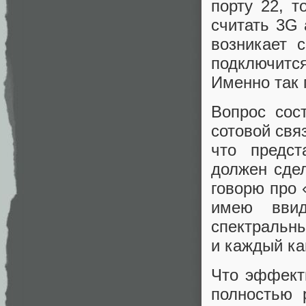
порту 22, т
считать 3G 
возникает 
подключитс
Именно так 
Вопрос сос
сотовой свя
что предст
должен сдел
говорю про 
имею ввид
спектральн
и каждый ка
Что эффекти
полностью 