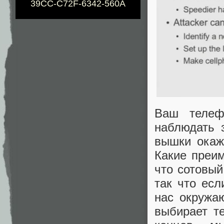
39CC-C72F-6342-560A
Ваш телеф
наблюдать 
вышки окаж
Какие преим
что сотовый
так что ес
нас окружа
выбирает т