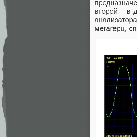
предназнач
второй – в 
анализатор
мегагерц, сп