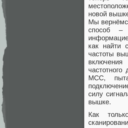
местополож
новой вышке
Мы вернёмся
способ – 
информацией
как найти 
частоты выш
включения 
частотного
MCC, пыта
подключение
силу сигнал
вышке.
Как тольк
сканирован