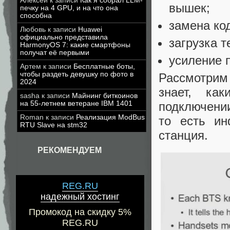
Алексей
к записи
Как я собрал LLM-
вышек;
печку на 4 GPU, и на что она
способна
замена ко
Любовь
к записи
Huawei
официально представила
загрузка 
HarmonyOS 7: какие смартфоны
получат её первыми
усиление 
Артем
к записи
Бесплатные боты,
чтобы раздеть девушку по фото в
Расcмотри
2024
знает, ка
sasha
к записи
Майнинг биткоинов
подключении
на 55-летнем ветеране IBM 1401
Roman
к записи
Реализация ModBus
то есть ин
RTU Slave на stm32
станция.
РЕКОМЕНДУЕМ
REG.RU
надежный хостинг
Промокод на скидку 5%
REG.RU