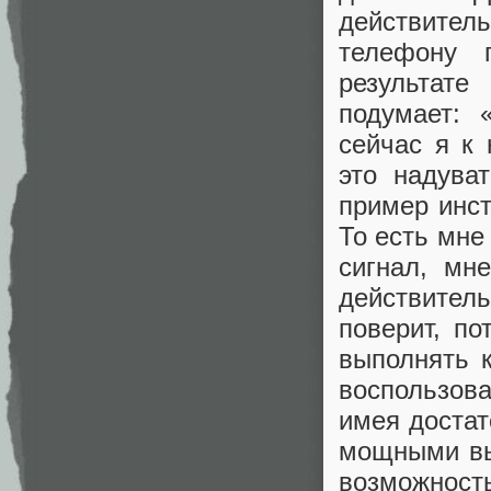
действите
телефону 
результат
подумает: 
сейчас я к
это надува
пример инст
То есть мне
сигнал, мн
действител
поверит, по
выполнять 
воспользов
имея достат
мощными вы
возможнос