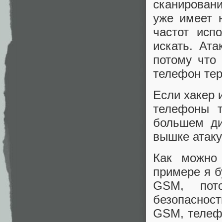
сканировани
уже имеет 
частот исп
искать. Ат
потому что 
телефон тер
Если хакер 
телефоны т
большем ди
вышке атак
Как можно 
примере я б
GSM, пот
безопаснос
GSM, телеф