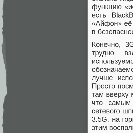
функцию «ис
есть Black
«Айфон» её 
в безопасно
Конечно, 3
трудно вз
использу
обозначаем
лучше испо
Просто посм
там вверху 
что самым
сетевого шп
3.5G, на го
этим воспол