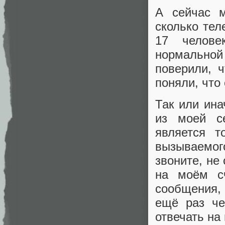
А сейчас 
сколько тел
17 челове
нормально
поверили, 
поняли, что 
Так или ина
из моей се
является 
вызываемог
звоните, не
на моём с
сообщения, 
ещё раз че
отвечать н