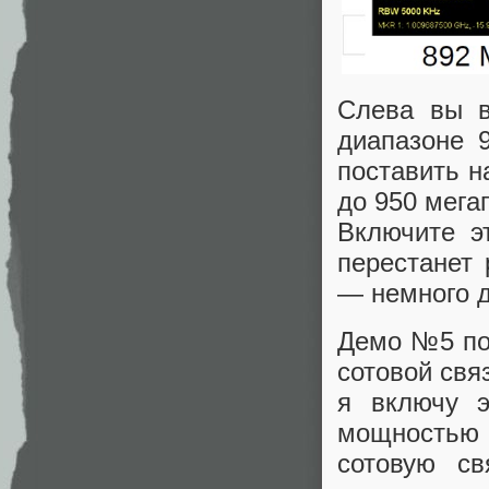
Слева вы в
диапазоне 
поставить н
до 950 мега
Включите э
перестанет 
— немного д
Демо №5 пок
сотовой свя
я включу э
мощностью 1
сотовую с