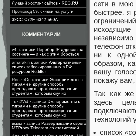
сети в мою
Лучший хостинг сайтов - REG.RU
быстрее, я 
Промокод 5% скидки на услуги
ограничени
39CC-C72F-6342-560A
исходящие 
КОММЕНТАРИИ
независимо
телефон отк
v4f
к записи
Перебор IP-адресов на
ни к одно
хостинге — и как с этим бороться
образом, ка
amarakin
к записи
Альтернативный
список заблокированных в РФ
вашу голос
ресурсов Re:filter
покажу вам,
ResizeOn
к записи
Эксперименты с
тиграми и другие способы
преподавать программирование
Так как же
студентам, которым скучно
здесь це
Text2Vid
к записи
Эксперименты с
тиграми и другие способы
подключаю
преподавать программирование
студентам, которым скучно
технологий 
всым
к записи
Развёртывание своего
MTProxy Telegram со статистикой
список «с