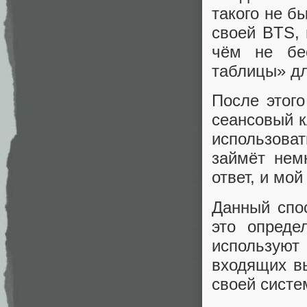
такого не б
своей BTS, 
чём не бес
таблицы» дл
После этог
сеансовый к
использова
займёт немн
ответ, и мо
Данный спо
это опреде
использую
входящих вы
своей систе