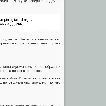
дцами» — это уже совершенно другой
mpin uglies all night.
ись уродцами.
студентов. Так что в целом можно
привычной, что о ней стали шутить
, когда идиома получилась образной
ое, а не вот это вот все.
ду собой. И он может означать как
ощью сексуальных игрушек. Так что
т, когда один из пары значительно