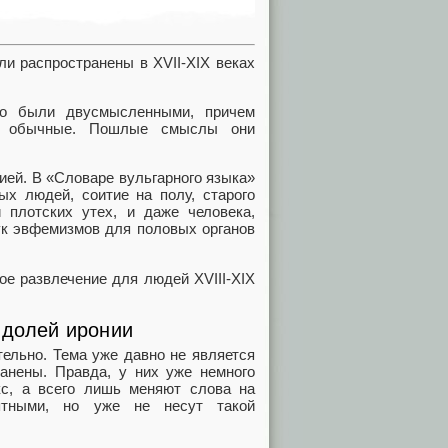
ли распространены в XVII-XIX веках
но были двусмысленными, причем
не обычные. Пошлые смыслы они
зией. В «Словаре вульгарного языка»
ых людей, соитие на полу, старого
 плотских утех, и даже человека,
ук эвфемизмов для половых органов
ое развлечение для людей XVIII-XIX
 долей иронии
тельно. Тема уже давно не является
анены. Правда, у них уже немного
кс, а всего лишь меняют слова на
ятными, но уже не несут такой