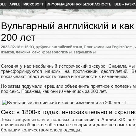
GLE
APPLE
MICROSOFT
ИНФОРМАЦИОННАЯ БЕЗОПАСНОСТЬ
ВЕБ – РАЗР
Вульгарный английский и как
200 лет
2022-02-18
в 16:03
, рубрики:
английский язык
,
Блог компании EnglishDom
,
языков
,
лексика
,
секс
,
фразеологизмы
,
эвфемизмы
Сегодня у нас необычный исторический экскурс. Сначала мы 
трансформируются идиомы на протяжении десятилетий. В
показывают пластичность языка и готовность к изменениям.
Но затем подумали и решили объединить приятное с полезным
про секс. Покажем, как они изменились за 200 лет.
Секс в 1800-х годах: иносказательно и скрытн
Тема сексуальности и половых отношений в Англии XIX век
приличном обществе об этом не говорили и даже не намекали
большим количеством слоев одежды.