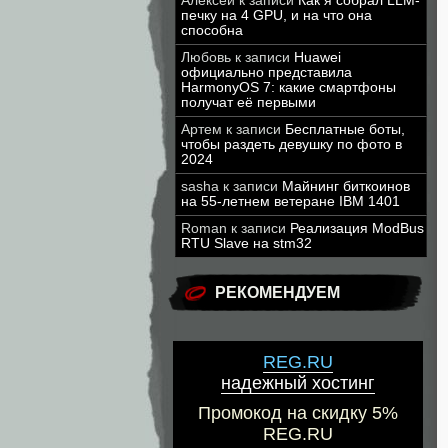
Алексей
к записи
Как я собрал LLM-
печку на 4 GPU, и на что она
способна
Любовь
к записи
Huawei
официально представила
HarmonyOS 7: какие смартфоны
получат её первыми
Артем
к записи
Бесплатные боты,
чтобы раздеть девушку по фото в
2024
sasha
к записи
Майнинг биткоинов
на 55-летнем ветеране IBM 1401
Roman
к записи
Реализация ModBus
RTU Slave на stm32
РЕКОМЕНДУЕМ
REG.RU
надежный хостинг
Промокод на скидку 5%
REG.RU