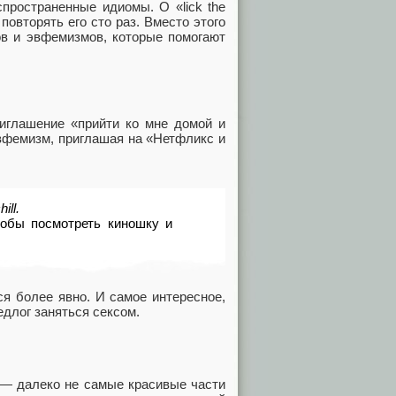
пространенные идиомы. О «lick the
 повторять его сто раз. Вместо этого
ов и эвфемизмов, которые помогают
риглашение «прийти ко мне домой и
вфемизм, приглашая на «Нетфликс и
ill.
обы посмотреть киношку и
я более явно. И самое интересное,
редлог заняться сексом.
и — далеко не самые красивые части