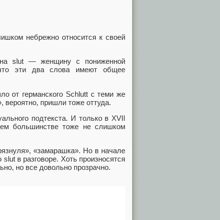
слишком небрежно относится к своей
е на slut — женщину с пониженной
 что эти два слова имеют общее
ло от германского Schlutt с теми же
, вероятно, пришли тоже оттуда.
ального подтекста. И только в XVII
воем большинстве тоже не слишком
рязнуля», «замарашка». Но в начале
slut в разговоре. Хоть произносятся
ьно, но все довольно прозрачно.