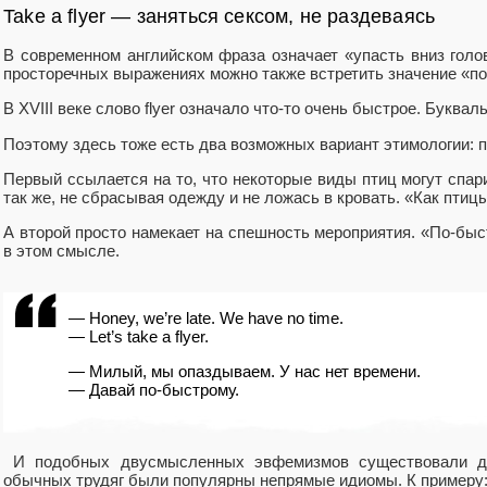
Take a flyer — заняться сексом, не раздеваясь
В современном английском фраза означает «упасть вниз голо
просторечных выражениях можно также встретить значение «по
В XVIII веке слово flyer означало что-то очень быстрое. Буква
Поэтому здесь тоже есть два возможных вариант этимологии: 
Первый ссылается на то, что некоторые виды птиц могут спари
так же, не сбрасывая одежду и не ложась в кровать. «Как птиц
А второй просто намекает на спешность мероприятия. «По-бы
в этом смысле.
— Honey, we’re late. We have no time.
— Let’s take a flyer.
— Милый, мы опаздываем. У нас нет времени.
— Давай по-быстрому.
И подобных двусмысленных эвфемизмов существовали де
обычных трудяг были популярны непрямые идиомы. К примеру