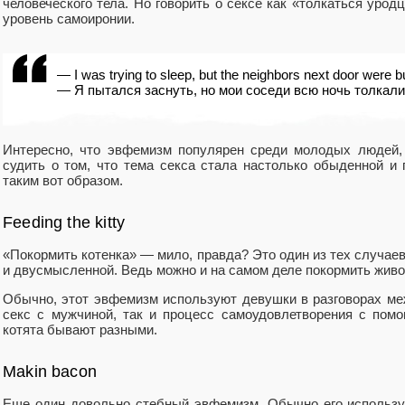
человеческого тела. Но говорить о сексе как «толкаться уро
уровень самоиронии.
— I was trying to sleep, but the neighbors next door were bu
— Я пытался заснуть, но мои соседи всю ночь толкал
Интересно, что эвфемизм популярен среди молодых людей, 
судить о том, что тема секса стала настолько обыденной и 
таким вот образом.
Feeding the kitty
«Покормить котенка» — мило, правда? Это один из тех случаев
и двусмысленной. Ведь можно и на самом деле покормить животн
Обычно, этот эвфемизм используют девушки в разговорах меж
секс с мужчиной, так и процесс самоудовлетворения с пом
котята бывают разными.
Makin bacon
Еще один довольно стебный эвфемизм. Обычно его использую