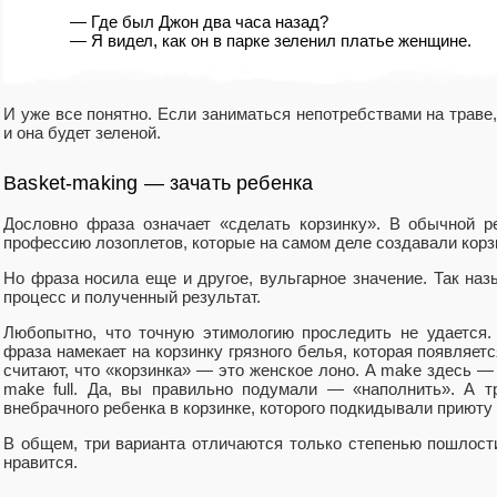
— Где был Джон два часа назад?
— Я видел, как он в парке зеленил платье женщине.
И уже все понятно. Если заниматься непотребствами на траве
и она будет зеленой.
Basket-making — зачать ребенка
Дословно фраза означает «сделать корзинку». В обычной р
профессию лозоплетов, которые на самом деле создавали корз
Но фраза носила еще и другое, вульгарное значение. Так наз
процесс и полученный результат.
Любопытно, что точную этимологию проследить не удается.
фраза намекает на корзинку грязного белья, которая появляет
считают, что «корзинка» — это женское лоно. А make здесь —
make full. Да, вы правильно подумали — «наполнить». А т
внебрачного ребенка в корзинке, которого подкидывали приюту
В общем, три варианта отличаются только степенью пошлости
нравится.