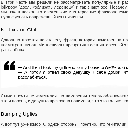
В этой части мы решили не рассматривать популярные и рас
lollypop» (досл. «облизать леденец») и так знают все. Незачем
мы взяли несколько свеженьких и интересных фразеологизм
лучше узнать современный язык изнутри.
Netflix and Chill
Довольно простая по смыслу фраза, которая намекает на п
посмотреть кино». Миллениалы превратили ее в интересный э
расслабон».
— And then I took my girlfriend to my house to
Netflix and ch
— А потом я отвел свою девушку к себе домой, чт
расслабиться.
Смысл почти не изменился, но намерения теперь обозначаютс
что и парень, и девушка прекрасно понимают, что это только п
Bumping Uglies
А вот тут уже юмор. С одной стороны, понятно, что генитали