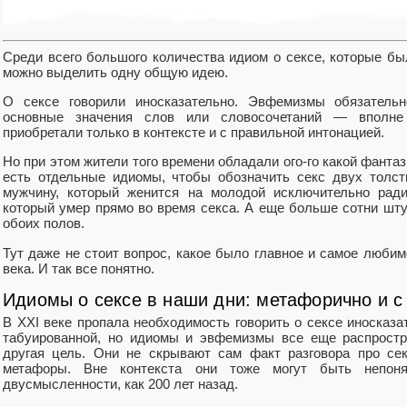
Среди всего большого количества идиом о сексе, которые бы
можно выделить одну общую идею.
О сексе говорили иносказательно. Эвфемизмы обязатель
основные значения слов или словосочетаний — впол
приобретали только в контексте и с правильной интонацией.
Но при этом жители того времени обладали ого-го какой фанта
есть отдельные идиомы, чтобы обозначить секс двух толст
мужчину, который женится на молодой исключительно ради
который умер прямо во время секса. А еще больше сотни шт
обоих полов.
Тут даже не стоит вопрос, какое было главное и самое любим
века. И так все понятно.
Идиомы о сексе в наши дни: метафорично и с
В XXI веке пропала необходимость говорить о сексе иносказа
табуированной, но идиомы и эвфемизмы все еще распростр
другая цель. Они не скрывают сам факт разговора про се
метафоры. Вне контекста они тоже могут быть непон
двусмысленности, как 200 лет назад.