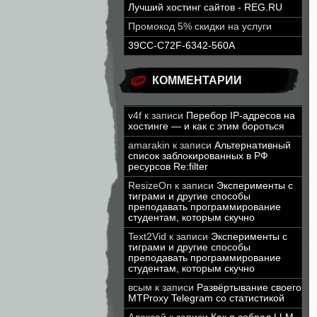
Лучший хостинг сайтов - REG.RU
Промокод 5% скидки на услуги
39CC-C72F-6342-560A
КОММЕНТАРИИ
v4f
к записи
Перебор IP-адресов на
хостинге — и как с этим бороться
amarakin
к записи
Альтернативный
список заблокированных в РФ
ресурсов Re:filter
ResizeOn
к записи
Эксперименты с
тиграми и другие способы
преподавать программирование
студентам, которым скучно
Text2Vid
к записи
Эксперименты с
тиграми и другие способы
преподавать программирование
студентам, которым скучно
всым
к записи
Развёртывание своего
MTProxy Telegram со статистикой