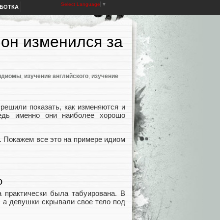
Select Language
▼
АБОТКА
 он изменился за
идиомы
,
изучение английского
,
изучение
решили показать, как изменяются и
едь именно они наиболее хорошо
. Покажем все это на примере идиом
о
а практически была табуирована. В
, а девушки скрывали свое тело под