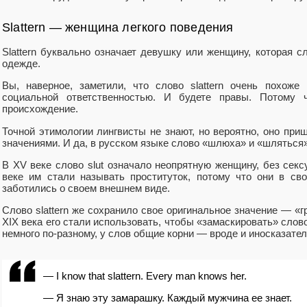
Slattern — женщина легкого поведения
Slattern буквально означает девушку или женщину, которая 
одежде.
Вы, наверное, заметили, что слово slattern очень похож
социальной ответственностью. И будете правы. Потому
происхождение.
Точной этимологии лингвисты не знают, но вероятно, оно приш
значениями. И да, в русском языке слово «шлюха» и «шляться»
В XV веке слово slut означало неопрятную женщину, без сексу
веке им стали называть проституток, потому что они в с
заботились о своем внешнем виде.
Слово slattern же сохранило свое оригинальное значение — «г
XIX века его стали использовать, чтобы «замаскировать» слово 
немного по-разному, у слов общие корни — вроде и иносказател
— I know that slattern. Every man knows her.
— Я знаю эту замарашку. Каждый мужчина ее знает.