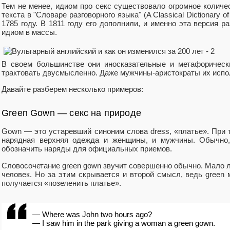
Тем не менее, идиом про секс существовало огромное количе
текста в "Словаре разговорного языка" (A Classical Dictionary o
1785 году. В 1811 году его дополнили, и именно эта версия 
идиом в массы.
В своем большинстве они иносказательные и метафорическ
трактовать двусмысленно. Даже мужчины-аристократы их исп
Давайте разберем несколько примеров:
Green Gown — секс на природе
Gown — это устаревший синоним слова dress, «платье». При 
нарядная верхняя одежда и женщины, и мужчины. Обычно,
обозначить наряды для официальных приемов.
Словосочетание green gown звучит совершенно обычно. Мало л
человек. Но за этим скрывается и второй смысл, ведь green
получается «позеленить платье».
— Where was John two hours ago?
— I saw him in the park giving a woman a green gown.