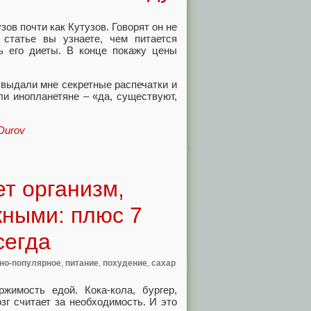
ов почти как Кутузов. Говорят он не
 статье вы узнаете, чем питается
ь его диеты. В конце покажу цены
 выдали мне секретные распечатки и
и инопланетяне – «да, существуют,
Durov
ет организм,
жными: плюс 7
сегда
но-популярное
,
питание
,
похудение
,
сахар
имость едой. Кока-кола, бургер,
зг считает за необходимость. И это