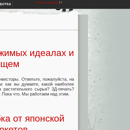
Select Language
▼
АБОТКА
жимых идеалах и
ущем
нвесторы. Ответьте, пожалуйста, на
м: как вы думаете, какой наиболее
 растительного сырья? 3Д-печать?
. Пока что. Мы работаем над этим.
ка от японской
ркетов