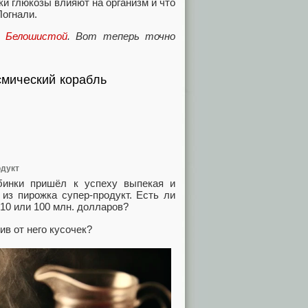
ки глюкозы влияют на организм и что
Погнали.
й Белошистой
. Вот теперь точно
осмический корабль
одукт
бинки пришёл к успеху выпекая и
из пирожка супер-продукт. Есть ли
 10 или 100 млн. долларов?
ив от него кусочек?