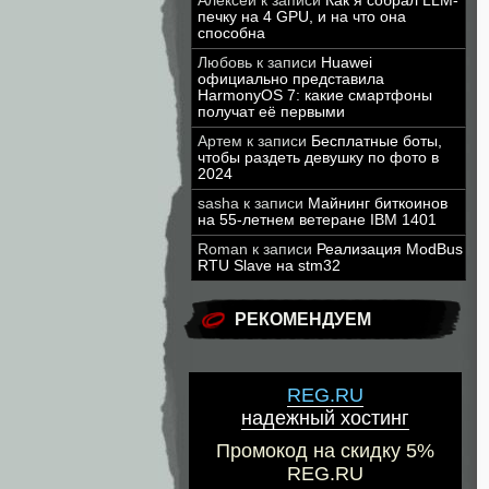
Алексей
к записи
Как я собрал LLM-
печку на 4 GPU, и на что она
способна
Любовь
к записи
Huawei
официально представила
HarmonyOS 7: какие смартфоны
получат её первыми
Артем
к записи
Бесплатные боты,
чтобы раздеть девушку по фото в
2024
sasha
к записи
Майнинг биткоинов
на 55-летнем ветеране IBM 1401
Roman
к записи
Реализация ModBus
RTU Slave на stm32
РЕКОМЕНДУЕМ
REG.RU
надежный хостинг
Промокод на скидку 5%
REG.RU