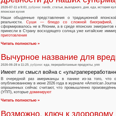
2026-07-11
в 9:01
, рубрики:
ruvds_статьи_выходного_дня
,
еда
,
история ку
японская кухня
Наши обыденные представления о традиционной японской
реальности.
Суши — блюдо со сложной биографией
, 
сформировалось не в Японии, а в среде японских эмигрантов
принесли в Страну восходящего солнца уже китайские иммиг
приготовления
Читать полностью »
Вычурное название для вред
2026-06-28
в 11:25
, рубрики:
еда
,
переработанные продукты
,
упп
Имеет ли смысл война с «ультрапереработан
В очередной раз американцы в панике из-за того, что 
опубликованному в июне 2026 года в журнале «American Journal 
опрошенных сейчас считают, что промышленно произведённ
(УПП), которые
доминируют
Читать полностью »
Возможно, ключ к здоровому