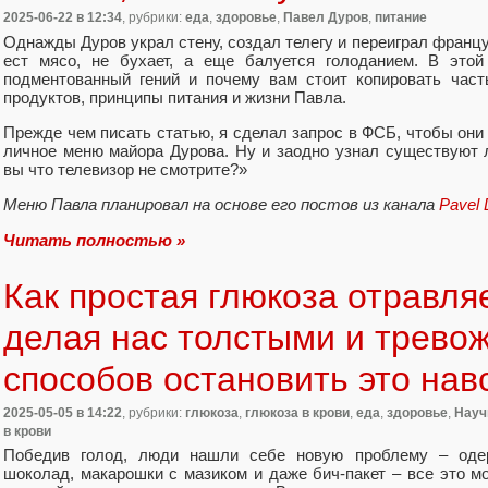
2025-06-22
в 12:34
, рубрики:
еда
,
здоровье
,
Павел Дуров
,
питание
Однажды Дуров украл стену, создал телегу и переиграл француз
ест мясо, не бухает, а еще балуется голоданием. В этой
подментованный гений и почему вам стоит копировать част
продуктов, принципы питания и жизни Павла.
Прежде чем писать статью, я сделал запрос в ФСБ, чтобы они
личное меню майора Дурова. Ну и заодно узнал существуют л
вы что телевизор не смотрите?»
Меню Павла планировал на основе его постов из канала
Pavel 
Читать полностью »
Как простая глюкоза отравля
делая нас толстыми и трево
способов остановить это нав
2025-05-05
в 14:22
, рубрики:
глюкоза
,
глюкоза в крови
,
еда
,
здоровье
,
Науч
в крови
Победив голод, люди нашли себе новую проблему – одерж
шоколад, макарошки с мазиком и даже бич-пакет – все это мо