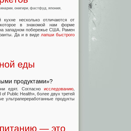
линарии
,
онигири
,
фастфуд
,
япония
,
 кухне несколько отличаются от
которое в знакомой нам форме
 на западном побережье США. Рамен
ранты. Да и в виде
лапши быстрого
ной еды
ными продуктами»?
они едят. Согласно
исследованию
,
of Public Health», более двух третей
ые ультрапереработанные продукты
 питанию — это