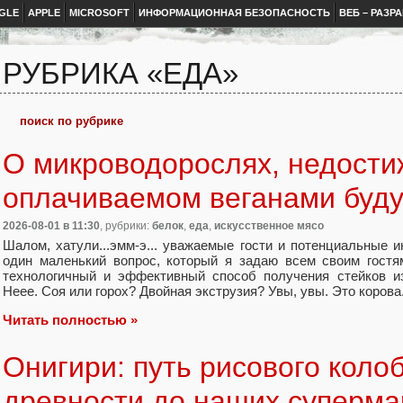
GLE
APPLE
MICROSOFT
ИНФОРМАЦИОННАЯ БЕЗОПАСНОСТЬ
ВЕБ – РАЗР
РУБРИКА «ЕДА»
О микроводорослях, недости
оплачиваемом веганами буд
2026-08-01
в 11:30
, рубрики:
белок
,
еда
,
искусственное мясо
Шалом, хатули...эмм-э... уважаемые гости и потенциальные и
один маленький вопрос, который я задаю всем своим гостя
технологичный и эффективный способ получения стейков из
Неее. Соя или горох? Двойная экструзия? Увы, увы. Это корова
Читать полностью »
Онигири: путь рисового колоб
древности до наших суперма