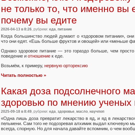
не только то, что именно вы е
почему вы едите
2026-04-13
в 8:26
, рубрики:
еда
,
питание
Когда большинство людей думают о «здоровом питании», они
что они едят. «Ешь больше фруктов и овощей» или «меньше фа
Однако здоровое питание — это гораздо больше, чем просто
поведение и
отношение
к еде.
Возьмём, к примеру,
нервную орторексию
Читать полностью »
Какая доза подсолнечного ма
здоровью по мнению ученых 
2025-09-18
в 8:49
, рубрики:
еда
,
здоровье
,
масло
,
научпоп
«Одна лишь доза превратит лекарство в яд, и яд в лекарство
пельмени. Сам того не подозревая алхимик выдал ключевую мыс
всегда, спорную. Но для начала давайте вспомним, о чем вообщ