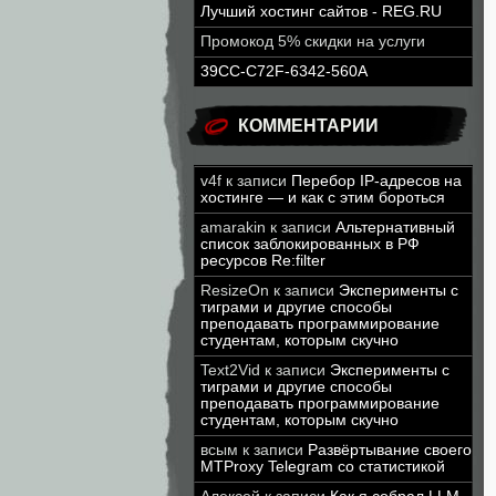
Лучший хостинг сайтов - REG.RU
Промокод 5% скидки на услуги
39CC-C72F-6342-560A
КОММЕНТАРИИ
v4f
к записи
Перебор IP-адресов на
хостинге — и как с этим бороться
amarakin
к записи
Альтернативный
список заблокированных в РФ
ресурсов Re:filter
ResizeOn
к записи
Эксперименты с
тиграми и другие способы
преподавать программирование
студентам, которым скучно
Text2Vid
к записи
Эксперименты с
тиграми и другие способы
преподавать программирование
студентам, которым скучно
всым
к записи
Развёртывание своего
MTProxy Telegram со статистикой