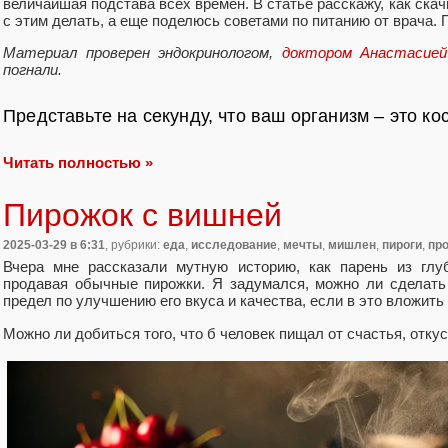
величайшая подстава всех времен. В статье расскажу, как скач
с этим делать, а еще поделюсь советами по питанию от врача. 
Материал проверен эндокринологом,
доктором Анастасие
погнали.
Представьте на секунду, что ваш организм – это к
Читать полностью »
Пирожок с вишней
2025-03-29
в 6:31
, рубрики:
еда
,
исследование
,
мечты
,
мишлен
,
пироги
,
пр
Вчера мне рассказали мутную историю, как парень из глу
продавая обычные пирожки. Я задумался, можно ли сделать 
предел по улучшению его вкуса и качества, если в это вложить
Можно ли добиться того, что б человек пищал от счастья, откус