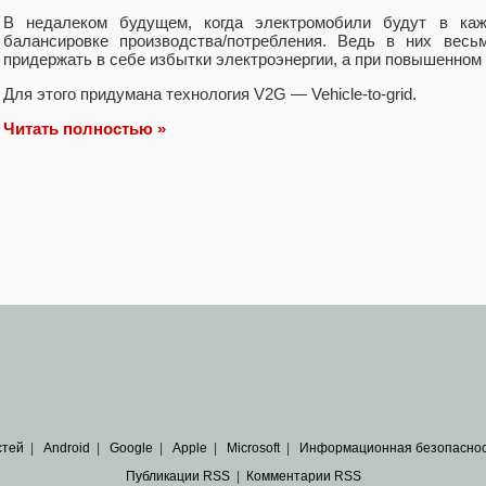
В недалеком будущем, когда электромобили будут в каж
балансировке производства/потребления. Ведь в них весь
придержать в себе избытки электроэнергии, а при повышенном 
Для этого придумана технология V2G — Vehicle-to-grid.
Читать полностью »
стей
|
Android
|
Google
|
Apple
|
Microsoft
|
Информационная безопасно
Публикации RSS
|
Комментарии RSS