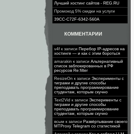
Лучший хостинг сайтов - REG.RU
Промокод 5% скидки на услуги
39CC-C72F-6342-560A
КОММЕНТАРИИ
v4f
к записи
Перебор IP-адресов на
хостинге — и как с этим бороться
amarakin
к записи
Альтернативный
список заблокированных в РФ
ресурсов Re:filter
ResizeOn
к записи
Эксперименты с
тиграми и другие способы
преподавать программирование
студентам, которым скучно
Text2Vid
к записи
Эксперименты с
тиграми и другие способы
преподавать программирование
студентам, которым скучно
всым
к записи
Развёртывание своего
MTProxy Telegram со статистикой