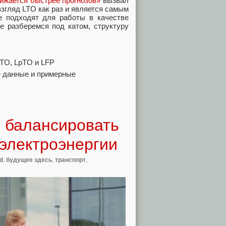
нижается быстрее прогнозов»
вызвал
взгляд LTO как раз и является самым
е подходят для работы в качестве
е разберемся под катом, структуру
LTO, LpTO и LFP
е данные и примерные
 балансировать
 электроэнергии
id
,
будущее здесь
,
транспорт
,