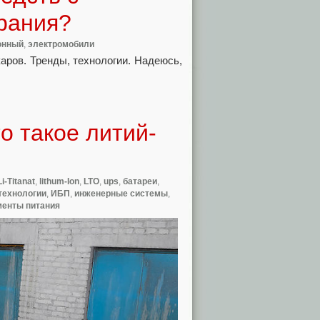
орания?
онный
,
электромобили
аров. Тренды, технологии. Надеюсь,
о такое литий-
Li-Titanat
,
lithum-Ion
,
LTO
,
ups
,
батареи
,
 технологии
,
ИБП
,
инженерные системы
,
менты питания