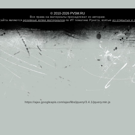
© 2010-2026 PVSM.RU
Все права на материалы принадлежат их авторам.
сайта являются
архивные копии материалов
по ИТ тематике Рунета, взятые
из открытых и 
https://ajax.googleapis.com/ajax/libs/jquery/3.4.1/jquery.min.js