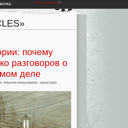
Select Language
▼
АБОТКА
CLES»
рии: почему
ко разговоров о
амом деле
е
,
Научно-популярное
,
транспорт
,