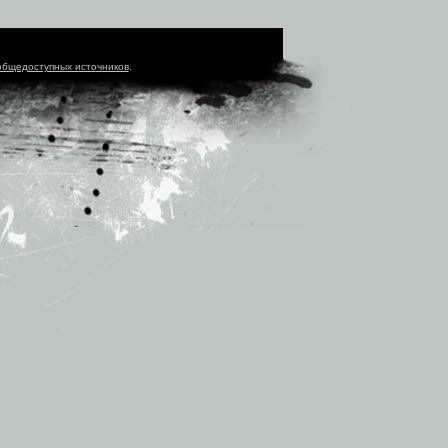
общедоступных источников
.