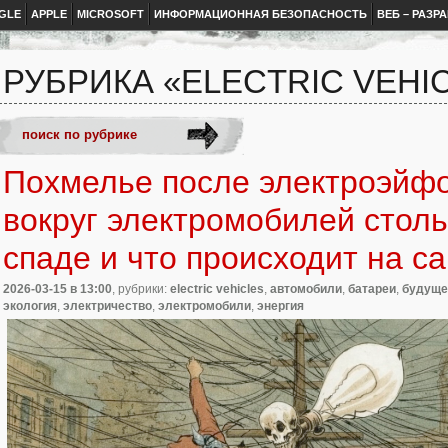
GLE
APPLE
MICROSOFT
ИНФОРМАЦИОННАЯ БЕЗОПАСНОСТЬ
ВЕБ – РАЗР
РУБРИКА «ELECTRIC VEHI
Похмелье после электроэйфо
вокруг электромобилей столь
спаде и что происходит на с
2026-03-15
в 13:00
, рубрики:
electric vehicles
,
автомобили
,
батареи
,
будуще
экология
,
электричество
,
электромобили
,
энергия