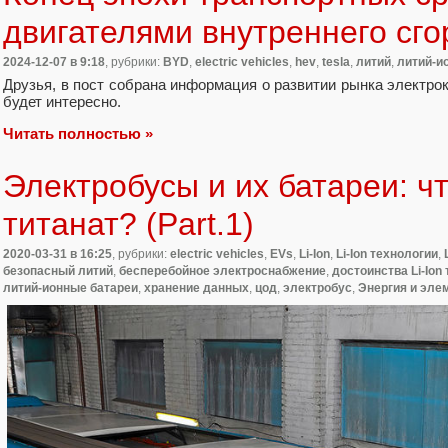
двигателями внутреннего сг
2024-12-07
в 9:18
, рубрики:
BYD
,
electric vehicles
,
hev
,
tesla
,
литий
,
литий-и
Друзья, в пост собрана информация о развитии рынка электрок
будет интересно.
Читать полностью »
Электробусы и их батареи: чт
титанат? (Part.1)
2020-03-31
в 16:25
, рубрики:
electric vehicles
,
EVs
,
Li-Ion
,
Li-Ion технологии
,
безопасный литий
,
бесперебойное электроснабжение
,
достоинства Li-Ion
литий-ионные батареи
,
хранение данных
,
цод
,
электробус
,
Энергия и эле