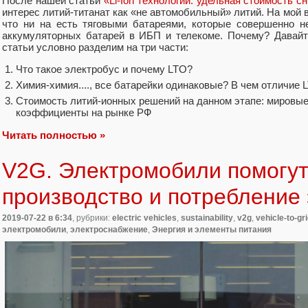
После нашей статьи
«Li-Ion технологии: удельная стоимость с
интерес литий-титанат как «не автомобильный» литий. На мой 
что ни на есть тяговыми батареями, которые совершенно н
аккумуляторных батарей в ИБП и телекоме. Почему? Давайт
статьи условно разделим на три части:
Что такое электробус и почему LTO?
Химия-химия...., все батарейки одинаковые? В чем отличие 
Стоимость литий-ионных решений на данном этапе: мировы
коэффициенты на рынке РФ
Читать полностью »
V2G. Электромобили помогут
производство и потребление
2019-07-22
в 6:34
, рубрики:
electric vehicles
,
sustainability
,
v2g
,
vehicle-to-gr
электромобили
,
электроснабжение
,
Энергия и элементы питания