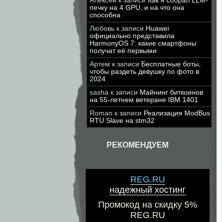
Алексей
к записи
Как я собрал LLM-
печку на 4 GPU, и на что она
способна
Любовь
к записи
Huawei
официально представила
HarmonyOS 7: какие смартфоны
получат её первыми
Артем
к записи
Бесплатные боты,
чтобы раздеть девушку по фото в
2024
sasha
к записи
Майнинг биткоинов
на 55-летнем ветеране IBM 1401
Roman
к записи
Реализация ModBus
RTU Slave на stm32
РЕКОМЕНДУЕМ
REG.RU
надежный хостинг
Промокод на скидку 5%
REG.RU