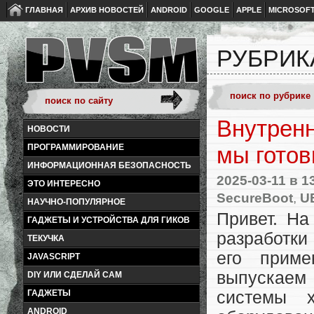
ГЛАВНАЯ
АРХИВ НОВОСТЕЙ
ANDROID
GOOGLE
APPLE
MICROSOF
РУБРИК
Внутренн
НОВОСТИ
ПРОГРАММИРОВАНИЕ
мы гото
ИНФОРМАЦИОННАЯ БЕЗОПАСНОСТЬ
2025-03-11
в 1
ЭТО ИНТЕРЕСНО
SecureBoot
,
U
НАУЧНО-ПОПУЛЯРНОЕ
Привет. На
ГАДЖЕТЫ И УСТРОЙСТВА ДЛЯ ГИКОВ
разработки
ТЕКУЧКА
его прим
JAVASCRIPT
выпускаем
DIY ИЛИ СДЕЛАЙ САМ
ГАДЖЕТЫ
системы х
ANDROID