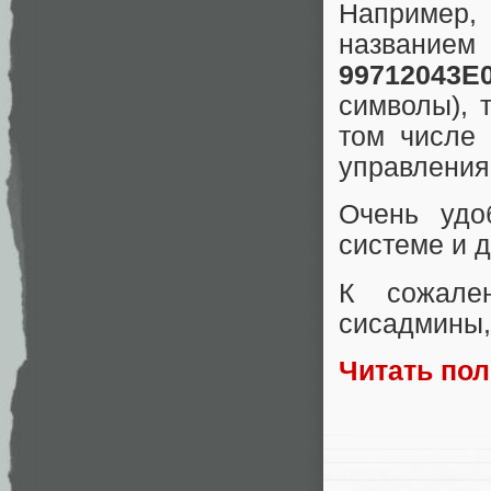
Например,
назва
99712043E
символы), 
том числе
управления
Очень удо
системе и 
К сожале
сисадмины,
Читать по