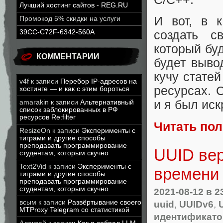
Лучший хостинг сайтов - REG.RU
И вот, в 
Промокод 5% скидки на услуги
39CC-C72F-6342-560A
создать с
который бу
КОММЕНТАРИИ
будет вывод
кучу статей
v4f
к записи
Перебор IP-адресов на
ресурсах. 
хостинге — и как с этим бороться
и я был иск
amarakin
к записи
Альтернативный
список заблокированных в РФ
ресурсов Re:filter
Читать по
ResizeOn
к записи
Эксперименты с
тиграми и другие способы
преподавать программирование
UUID вер
студентам, которым скучно
Text2Vid
к записи
Эксперименты с
времени 
тиграми и другие способы
преподавать программирование
студентам, которым скучно
2021-08-12
в 2
uuid
,
UUIDv6
,
всым
к записи
Развёртывание своего
MTProxy Telegram со статистикой
идентификато