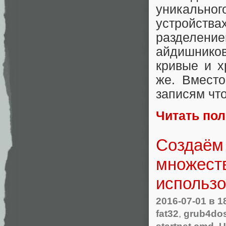
уникально
устройст
разделен
айдишнико
кривые и х
же. Вместо
записям что
Читать по
Создаём 
множеств
использо
2016-07-01
в 1
fat32
,
grub4do
startnet.cmd
,
U