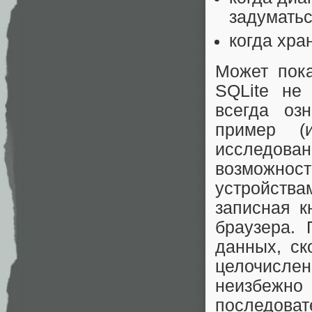
задуматьс
когда хра
Может пока
SQLite не
всегда оз
пример (
исследов
возможн
устройства
записная к
браузера. 
данных, ск
целочислен
неизбеж
последоват