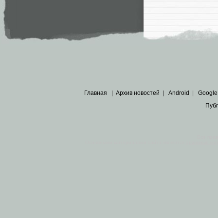
Главная
|
Архив новостей
|
Android
|
Google
Пуб
Все пра
Основными материалами сайта являются
архивные ко