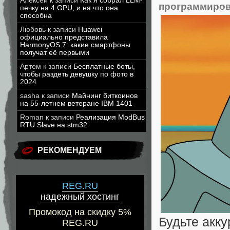
Алексей
к записи
Как я собрал LLM-
программиро
печку на 4 GPU, и на что она
способна
Любовь
к записи
Huawei
официально представила
HarmonyOS 7: какие смартфоны
получат её первыми
Артем
к записи
Бесплатные боты,
чтобы раздеть девушку по фото в
2024
sasha
к записи
Майнинг биткоинов
на 55-летнем ветеране IBM 1401
Roman
к записи
Реализация ModBus
RTU Slave на stm32
РЕКОМЕНДУЕМ
REG.RU
надежный хостинг
Промокод на скидку 5%
Будьте акк
REG.RU