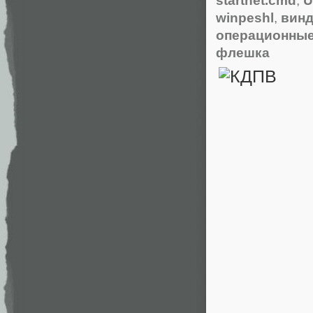
winpeshl
,
вин
операционные
флешка