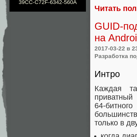
39CC-C72F-6342-560A
Читать по
GUID-под
на Andro
2017-03-22
в 2
Разработка по
Интро
Каждая т
приватный 
64-битно
большинств
только в дв
когда диа