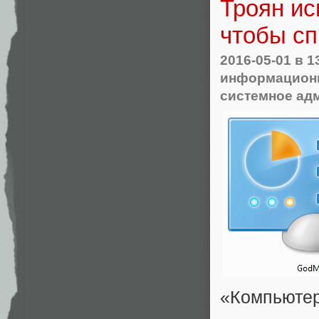
Троян ис
чтобы сп
2016-05-01
в 1
информационн
системное ад
«Компьютер