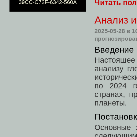
Читать по
39CC-C72F-6342-560A
Анализ и
2025-05-28
в 1
прогнозирова
Введение 
Настояще
анализу гл
историческ
по 2024 г
странах, п
планеты.
Постановк
Основные 
следующим