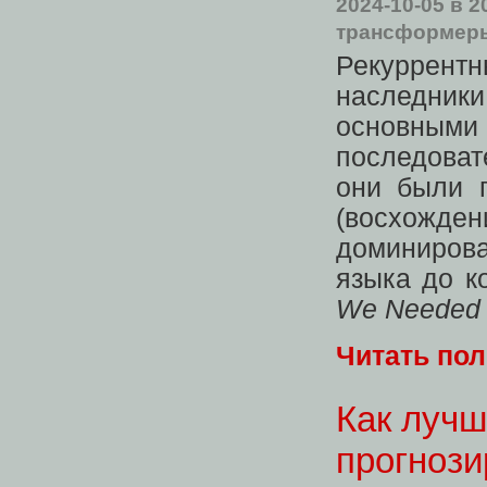
2024-10-05
в 2
трансформер
Рекуррен
наследник
основны
последова
они были 
(восхожде
доминиров
языка до к
We Needed
Читать по
Как лучш
прогноз