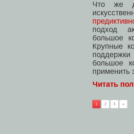
Что же д
искусстве
предиктивн
подход ак
большое к
Крупные к
поддержки
большое к
применить э
Читать по
1
2
3
»