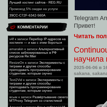
Лучший хостинг сайтов - REG.RU
Промокод 5% скидки на услуги
39CC-C72F-6342-560A
Telegram An
Привет!
КОММЕНТАРИИ
Читать по
v4f
к записи
Перебор IP-адресов на
хостинге — и как с этим бороться
Continuo
amarakin
к записи
Альтернативный
список заблокированных в РФ
ресурсов Re:filter
научила 
ResizeOn
к записи
Эксперименты с
тиграми и другие способы
2025-06-06
в 1
преподавать программирование
sakana
,
sakan
студентам, которым скучно
Text2Vid
к записи
Эксперименты с
тиграми и другие способы
преподавать программирование
студентам, которым скучно
всым
к записи
Развёртывание своего
MTProxy Telegram со статистикой