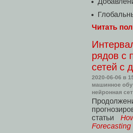
Добавлен
Глобальн
Читать по
Интерва
рядов с
сетей с 
2020-06-06
в 1
машинное обу
нейронная се
Продолж
прогнозиро
статьи
Ho
Forecasting