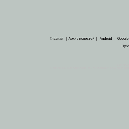
Главная
|
Архив новостей
|
Android
|
Google
Пуб
Все пра
Основными материалами сайта являются
архивные ко