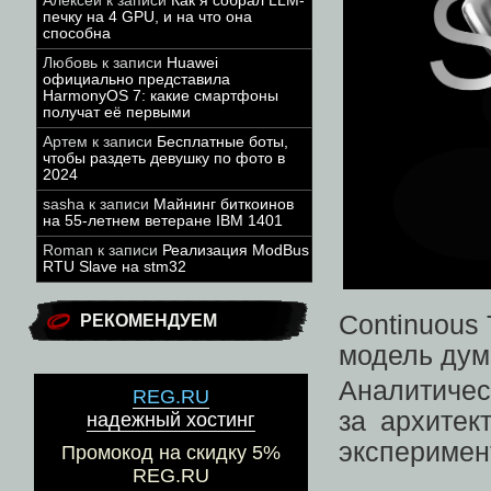
Алексей
к записи
Как я собрал LLM-
печку на 4 GPU, и на что она
способна
Любовь
к записи
Huawei
официально представила
HarmonyOS 7: какие смартфоны
получат её первыми
Артем
к записи
Бесплатные боты,
чтобы раздеть девушку по фото в
2024
sasha
к записи
Майнинг биткоинов
на 55-летнем ветеране IBM 1401
Roman
к записи
Реализация ModBus
RTU Slave на stm32
Continuous 
РЕКОМЕНДУЕМ
модель дум
Аналитичес
REG.RU
за архитек
надежный хостинг
эксперимен
Промокод на скидку 5%
REG.RU