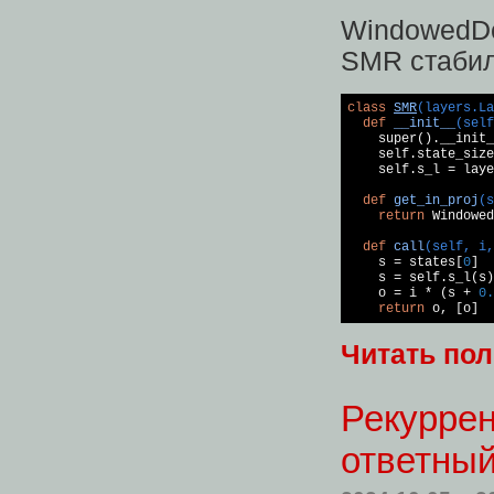
WindowedD
SMR стабил
class
SMR
(layers.La
def
__init__
(self
    super().__init_
    self.state_size
    self.s_l = laye
def
get_in_proj
(s
return
 Windowed
def
call
(self, i,
    s = states[
0
]

    s = self.s_l(s)

    o = i * (s + 
0.
return
 o, [o]
Читать по
Рекуррен
ответный