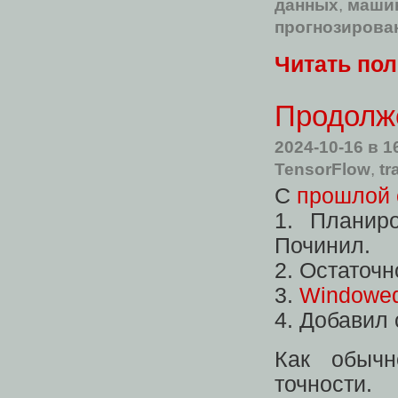
данных
,
маши
прогнозирова
Читать по
Продолж
2024-10-16
в 1
TensorFlow
,
tr
С
прошлой 
1. Планир
Починил.
2. Остаточ
3.
Windowe
4. Добавил c
Как обычн
точности.