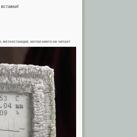
вставки!
ы
,
метеостанция
,
метки никто не читает