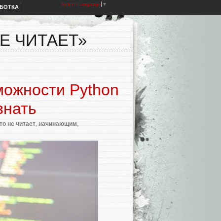
Select Language
▼
АБОТКА
Е ЧИТАЕТ»
можности Python
знать
то не читает
,
начинающим
,