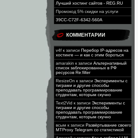
Лучший хостинг сайтов - REG.RU
Промокод 5% скидки на услуги
39CC-C72F-6342-560A
КОММЕНТАРИИ
v4f
к записи
Перебор IP-адресов на
хостинге — и как с этим бороться
amarakin
к записи
Альтернативный
список заблокированных в РФ
ресурсов Re:filter
ResizeOn
к записи
Эксперименты с
тиграми и другие способы
преподавать программирование
студентам, которым скучно
Text2Vid
к записи
Эксперименты с
тиграми и другие способы
преподавать программирование
студентам, которым скучно
всым
к записи
Развёртывание своего
MTProxy Telegram со статистикой