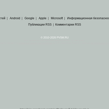
стей
|
Android
|
Google
|
Apple
|
Microsoft
|
Информационная безопасно
Публикации RSS
|
Комментарии RSS
© 2010-2026 PVSM.RU
Все права на материалы принадлежат их авторам.
сайта являются
архивные копии материалов
по ИТ тематике Рунета, взятые
из открытых и 