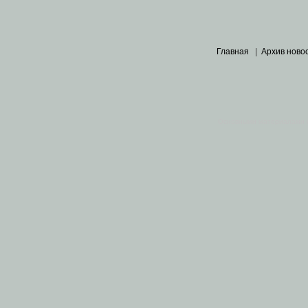
Главная
|
Архив ново
Основными материалами 