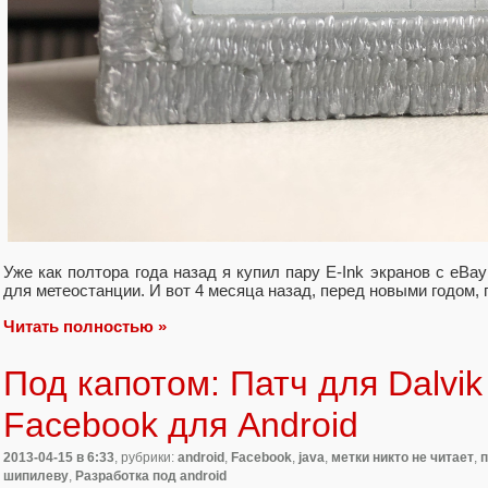
Уже как полтора года назад я купил пару E-Ink экранов с eBa
для метеостанции. И вот 4 месяца назад, перед новыми годом, 
Читать полностью »
Под капотом: Патч для Dalvi
Facebook для Android
2013-04-15
в 6:33
, рубрики:
android
,
Facebook
,
java
,
метки никто не читает
,
п
шипилеву
,
Разработка под android