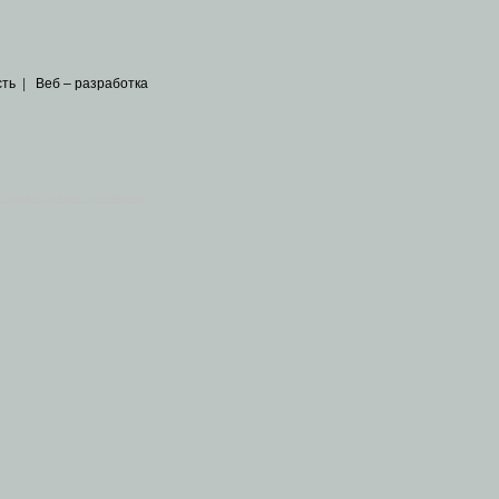
сть
|
Веб – разработка
общедоступных источников
.