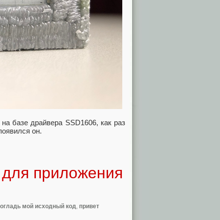
y на базе драйвера SSD1606, как раз
появился он.
k для приложения
огладь мой исходный код
,
привет