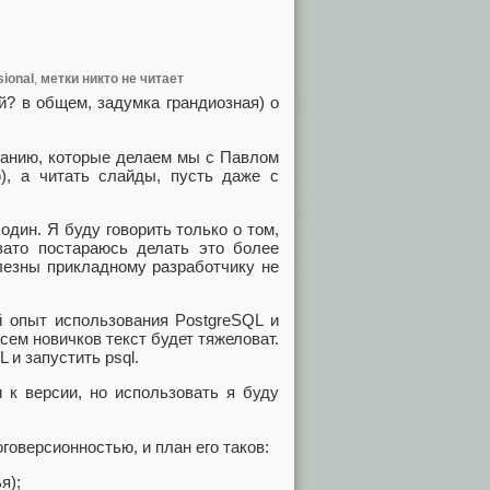
ional
,
метки никто не читает
й? в общем, задумка грандиозная) о
анию, которые делаем мы с Павлом
), а читать слайды, пусть даже с
один. Я буду говорить только о том,
 зато постараюсь делать это более
олезны прикладному разработчику не
й опыт использования PostgreSQL и
сем новичков текст будет тяжеловат.
 и запустить psql.
 к версии, но использовать я буду
оверсионностью, и план его таков:
я);