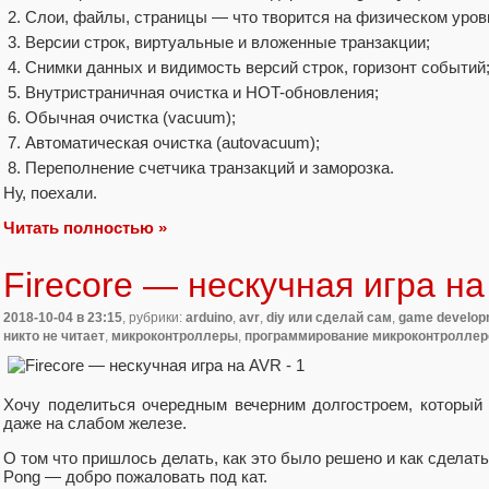
Слои, файлы, страницы — что творится на физическом уров
Версии строк, виртуальные и вложенные транзакции;
Снимки данных и видимость версий строк, горизонт событий
Внутристраничная очистка и HOT-обновления;
Обычная очистка (vacuum);
Автоматическая очистка (autovacuum);
Переполнение счетчика транзакций и заморозка.
Ну, поехали.
Читать полностью »
Firecore — нескучная игра н
2018-10-04
в 23:15
, рубрики:
arduino
,
avr
,
diy или сделай сам
,
game develop
никто не читает
,
микроконтроллеры
,
программирование микроконтроллер
Хочу поделиться очередным вечерним долгостроем, который 
даже на слабом железе.
О том что пришлось делать, как это было решено и как сделат
Pong — добро пожаловать под кат.