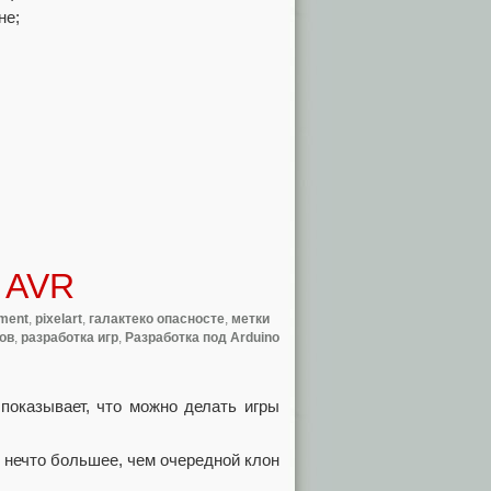
не;
;
а AVR
ment
,
pixelart
,
галактеко опасносте
,
метки
ов
,
разработка игр
,
Разработка под Arduino
показывает, что можно делать игры
ь нечто большее, чем очередной клон