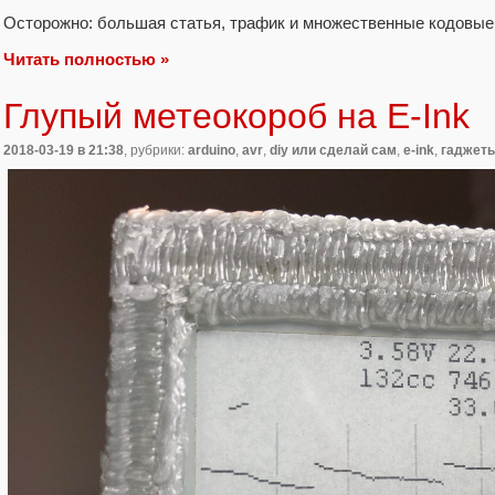
Осторожно: большая статья, трафик и множественные кодовые 
Читать полностью »
Глупый метеокороб на E-Ink
2018-03-19
в 21:38
, рубрики:
arduino
,
avr
,
diy или сделай сам
,
e-ink
,
гаджет