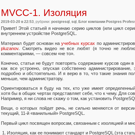
MVCC-1. Изоляция
2019-03-20
в 22:53
, рубрики:
postgresql
,
sql
,
Блог компании Postgres Profess
Привет! Этой статьей я начинаю серию циклов (или цикл сери
внутреннем устройстве PostgreSQL.
Материал будет основан на
учебных курсах
по администриров
pluzanov
. Смотреть видео не все любят (я точно не люблю
комментариями, — совсем «не то».
Конечно, статьи не будут повторять содержание курсов один в 
как все устроено, опуская собственно администрирование,
подробно и обстоятельно. И я верю в то, что такие знания п
меньше, чем администратору.
Ориентироваться я буду на тех, кто уже имеет определенны
хотя бы в общих чертах представляет себе, что к чему. Для сов
Например, я ни слова не скажу о том, как установить PostgreSQL
Вещи, о которых пойдет речь, не сильно меняются от версии
текущий, 11-й «ванильный» PostgreSQL.
Первый цикл посвящен вопросам, связанным с изоляцией и мног
Изоляция, как ее понимают стандарт и PostgreSQL (эта стать