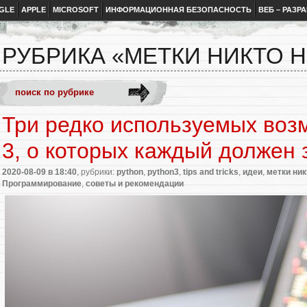
GLE
APPLE
MICROSOFT
ИНФОРМАЦИОННАЯ БЕЗОПАСНОСТЬ
ВЕБ – РАЗР
РУБРИКА «МЕТКИ НИКТО Н
Три редко используемых воз
3, о которых каждый должен 
2020-08-09
в 18:40
, рубрики:
python
,
python3
,
tips and tricks
,
идеи
,
метки ник
Программирование
,
советы и рекомендации