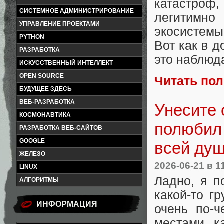
катастроф,
СИСТЕМНОЕ АДМИНИСТРИРОВАНИЕ
легитимн
УПРАВЛЕНИЕ ПРОЕКТАМИ
экосистемы
PYTHON
Вот как в д
РАЗРАБОТКА
это наблюда
ИСКУССТВЕННЫЙ ИНТЕЛЛЕКТ
OPEN SOURCE
Читать по
БУДУЩЕЕ ЗДЕСЬ
ВЕБ-РАЗРАБОТКА
Унесите 
КОСМОНАВТИКА
полюбил 
РАЗРАБОТКА ВЕБ-САЙТОВ
GOOGLE
всей душ
ЖЕЛЕЗО
2026-06-21
в 1
LINUX
Ладно, я п
АЛГОРИТМЫ
какой-то г
ИНФОРМАЦИЯ
очень по-ч
местами, к