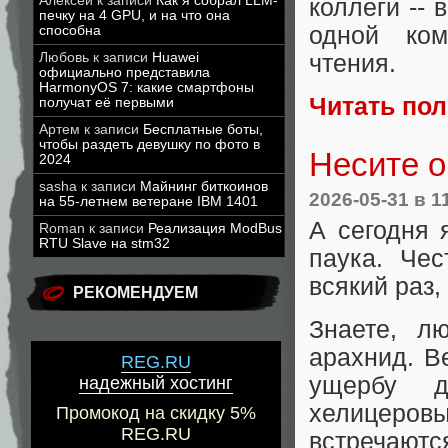
Алексей
к записи
Как я собрал LLM-
коллеги --
печку на 4 GPU, и на что она
одной ком
способна
чтения.
Любовь
к записи
Huawei
официально представила
HarmonyOS 7: какие смартфоны
Читать по
получат её первыми
Артем
к записи
Бесплатные боты,
чтобы раздеть девушку по фото в
Несите о
2024
sasha
к записи
Майнинг биткоинов
2026-05-31
в 1
на 55-летнем ветеране IBM 1401
А сегодня 
Roman
к записи
Реализация ModBus
RTU Slave на stm32
паука. Че
всякий раз,
РЕКОМЕНДУЕМ
Знаете, л
арахнид. В
REG.RU
ущербу д
надежный хостинг
хелицеров
Промокод на скидку 5%
REG.RU
встречаютс