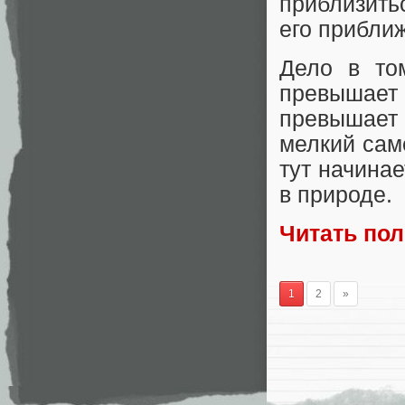
приблизить
его прибли
Дело в то
превышает 
превышает
мелкий сам
тут начина
в природе.
Читать по
1
2
»