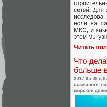
строитель
сетей. Для
исследован
если на па
МКС, и как
этом мы уз
Читать по
Что дела
больше 
2017-05-08
в 8
осьминоги
,
па
морской дьяв