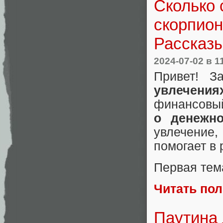
Сколько 
скорпион
Рассказ
2024-07-02
в 1
Привет! З
увлечени
финансовый
о денежно
увлечение
помогает в
Первая тем
Читать по
Паутина 