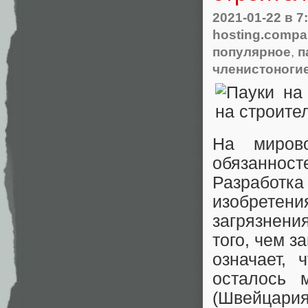
2021-01-22
в 7
hosting.comp
популярное
,
п
членистоноги
На миров
обязаннос
Разработк
изобретен
загрязнени
того, чем з
означает,
осталось 
(Швейцария