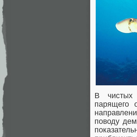
В чисты
парящего о
направлен
поводу дем
показател