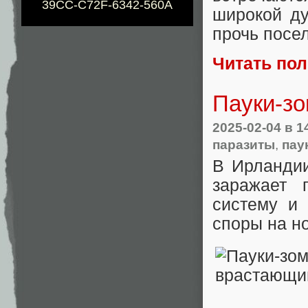
39CC-C72F-6342-560A
широкой ду
прочь посе
Читать по
Пауки-зо
2025-02-04
в 1
паразиты
,
пау
В Ирландии
заражает 
систему и 
споры на н