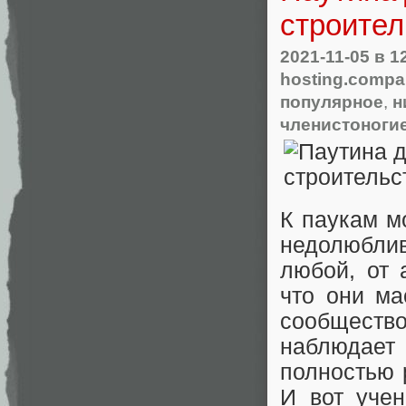
строител
2021-11-05
в 1
hosting.comp
популярное
,
н
членистоноги
К паукам м
недолюбли
любой, от 
что они ма
сообществ
наблюдае
полностью 
И вот уче