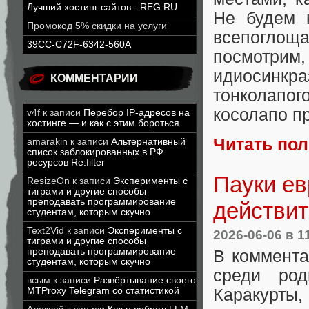
Лучший хостинг сайтов - REG.RU
Не будем к
Промокод 5% скидки на услуги
всепоглощ
39CC-C72F-6342-560A
посмотрим
идиосинкра
КОММЕНТАРИИ
тонколапого
косолапо п
v4f
к записи
Перебор IP-адресов на
хостинге — и как с этим бороться
Читать по
amarakin
к записи
Альтернативный
список заблокированных в РФ
ресурсов Re:filter
Пауки ев
ResizeOn
к записи
Эксперименты с
тиграми и другие способы
преподавать программирование
действит
студентам, которым скучно
Text2Vid
к записи
Эксперименты с
2026-06-06
в 1
тиграми и другие способы
преподавать программирование
В коммент
студентам, которым скучно
среди род
всым
к записи
Развёртывание своего
Каракурты,
MTProxy Telegram со статистикой