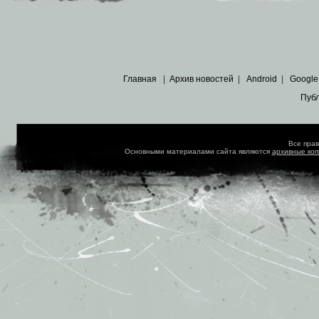
Главная
|
Архив новостей
|
Android
|
Google
Пуб
Все пра
Основными материалами сайта являются
архивные ко