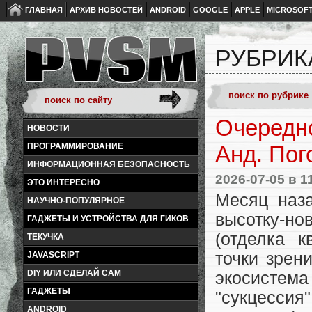
ГЛАВНАЯ
АРХИВ НОВОСТЕЙ
ANDROID
GOOGLE
APPLE
MICROSOF
РУБРИК
Очередно
НОВОСТИ
ПРОГРАММИРОВАНИЕ
Анд. Пог
ИНФОРМАЦИОННАЯ БЕЗОПАСНОСТЬ
2026-07-05
в 1
ЭТО ИНТЕРЕСНО
Месяц наз
НАУЧНО-ПОПУЛЯРНОЕ
высотку-но
ГАДЖЕТЫ И УСТРОЙСТВА ДЛЯ ГИКОВ
(отделка 
ТЕКУЧКА
точки зрен
JAVASCRIPT
DIY ИЛИ СДЕЛАЙ САМ
экосисте
ГАДЖЕТЫ
"сукцессия
ANDROID