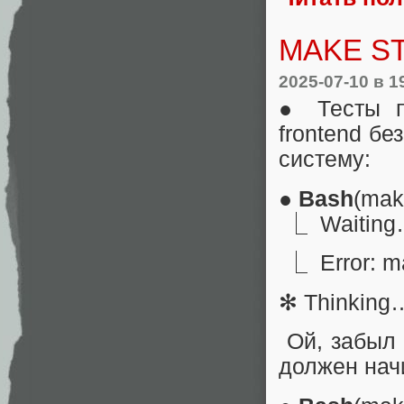
MAKE S
2025-07-10
в 1
● Тесты п
frontend б
систему:
●
Bash
(mak
⎿ Waitin
⎿ Error: mak
✻ Thinking
Ой, забыл 
должен нач