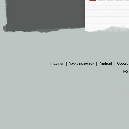
Главная
|
Архив новостей
|
Android
|
Google
Пуб
Все пра
Основными материалами сайта являются
архивные ко