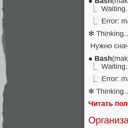
●
Bash
(mak
⎿ Waitin
⎿ Error: mak
✻ Thinking
Нужно снач
●
Bash
(mak
⎿ Waitin
⎿ Error: mak
✻ Thinking
Читать по
Организа