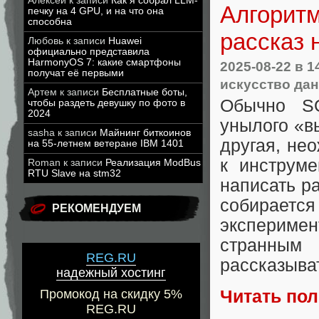
Алексей
к записи
Как я собрал LLM-
Алгоритм
печку на 4 GPU, и на что она
способна
рассказ 
Любовь
к записи
Huawei
официально представила
HarmonyOS 7: какие смартфоны
2025-08-22
в 1
получат её первыми
искусство да
Артем
к записи
Бесплатные боты,
Обычно SQ
чтобы раздеть девушку по фото в
2024
унылого «вы
sasha
к записи
Майнинг биткоинов
другая, не
на 55-летнем ветеране IBM 1401
к инструме
Roman
к записи
Реализация ModBus
RTU Slave на stm32
написать ра
собирает
РЕКОМЕНДУЕМ
эксперимен
странным
REG.RU
рассказыва
надежный хостинг
Читать по
Промокод на скидку 5%
REG.RU