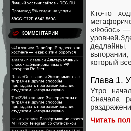
Лучший хостинг сайтов - REG.RU
Промокод 5% скидки на услуги
Кто-то хо
39CC-C72F-6342-560A
метафорич
«Фобос» — 
КОММЕНТАРИИ
уровней.З
дедлайны, 
v4f
к записи
Перебор IP-адресов на
хостинге — и как с этим бороться
выгорании
amarakin
к записи
Альтернативный
который все
список заблокированных в РФ
ресурсов Re:filter
ResizeOn
к записи
Эксперименты с
Глава 1. 
тиграми и другие способы
преподавать программирование
Утро нача
студентам, которым скучно
Сначала р
Text2Vid
к записи
Эксперименты с
тиграми и другие способы
раздражение
преподавать программирование
студентам, которым скучно
Читать по
всым
к записи
Развёртывание своего
MTProxy Telegram со статистикой