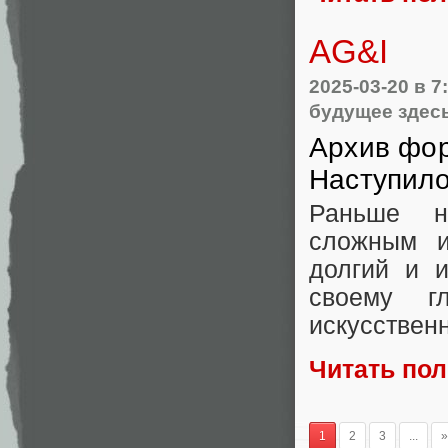
AG&I
2025-03-20
в 7
будущее здес
Архив фо
Наступил
Раньше н
сложным и
долгий и и
своему г
искусствен
Читать по
1
2
3
...
»