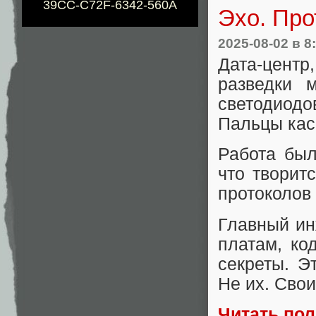
39CC-C72F-6342-560A
Эхо. Про
2025-08-02
в 8
Дата-центр
разведки 
светодиодо
Пальцы кас
Работа был
что творит
протоколов 
Главный ин
платам, ко
секреты. Э
Не их. Сво
Читать по