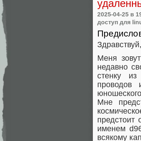
удаленны
2025-04-25
в 1
доступ для lin
Предисло
Здравствуй,
Меня зовут
недавно св
стенку из
проводов 
юношеского
Мне предс
космическо
предстоит 
именем d96
всякому кап