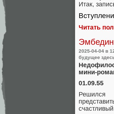
Итак, запи
Вступлен
Читать по
Эмбедин
2025-04-04
в 1
будущее здес
Недофил
мини‑рома
01.09.55
Решился 
представит
счастливый 