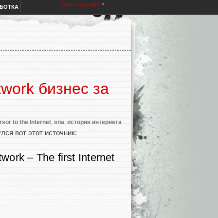
Select Language
▼
АБОТКА
twork бизнес за
sor to the Internet
,
sna
,
история интернета
лся вот этот источник:
work – The first Internet