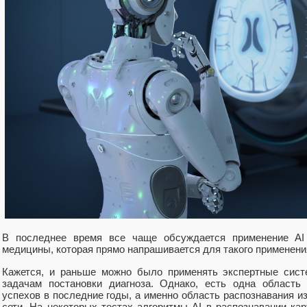
В последнее время все чаще обсуждается применение AI 
медицины, которая прямо напрашивается для такого применения
Кажется, и раньше можно было применять экспертные сист
задачам постановки диагноза. Однако, есть одна область
успехов в последние годы, а именно область распознавания 
сети. На некоторых тестах алгоритмы AI в распознавании ка