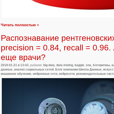
Читать полностью »
Распознавание рентгеновски
precision = 0.84, recall = 0.9
еще врачи?
2019-01-21
в 13:43
, рубрики:
big data
,
data mining
,
kaggle
,
sna
,
Алгоритмы
,
а
данных
,
анализ социальных сетей
,
Блог компании Школа Данных
,
искусс
машинное обучение
,
нейронные сети
,
нейросети
,
рекомендательные сис