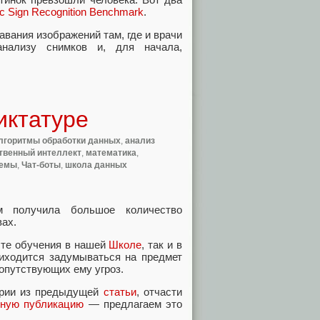
ic Sign Recognition Benchmark
.
авания изображений там, где и врачи
анализу снимков и, для начала,
иктатуре
лгоритмы обработки данных
,
анализ
твенный интеллект
,
математика
,
темы
,
Чат-боты
,
школа данных
 получила большое количество
вах.
сте обучения в нашей
Школе
, так и в
риходится задумываться на предмет
сопутствующих ему угроз.
арии из предыдущей
статьи
, отчасти
ьную публикацию
— предлагаем это