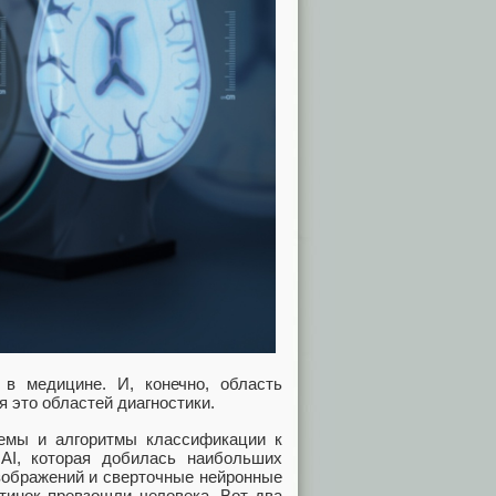
в медицине. И, конечно, область
 это областей диагностики.
емы и алгоритмы классификации к
 AI, которая добилась наибольших
изображений и сверточные нейронные
ртинок превзошли человека. Вот два