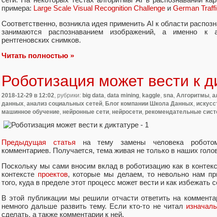
примера:
Large Scale Visual Recognition Challenge
и
German Traff
Соответственно, возникла идея применить AI к области распозн
занимаются распознаванием изображений, а именно к 
рентгеновских снимков.
Читать полностью »
Роботизация может вести к д
2018-12-29
в 12:02
, рубрики:
big data
,
data mining
,
kaggle
,
sna
,
Алгоритмы
,
а
данных
,
анализ социальных сетей
,
Блог компании Школа Данных
,
искусс
машинное обучение
,
нейронные сети
,
нейросети
,
рекомендательные сис
Предыдущая статья
на тему замены человека роботом
комментариев. Получается, тема живая не только в наших голо
Поскольку мы сами вносим вклад в роботизацию как в контек
контексте
проектов
, которые мы делаем, то невольно нам п
того, куда в пределе этот процесс может вести и как избежать 
В этой публикации мы решили отчасти ответить на коммент
немного дальше развить тему. Если кто-то не читал
изначал
сделать, а также комментарии к ней.