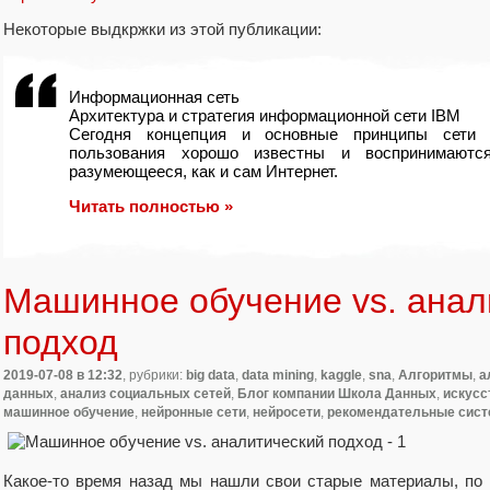
Некоторые выдкржки из этой публикации:
Информационная сеть
Архитектура и стратегия информационной сети IBM
Сегодня концепция и основные принципы сети 
пользования хорошо известны и воспринимаютс
разумеющееся, как и сам Интернет.
Читать полностью »
Машинное обучение vs. анал
подход
2019-07-08
в 12:32
, рубрики:
big data
,
data mining
,
kaggle
,
sna
,
Алгоритмы
,
а
данных
,
анализ социальных сетей
,
Блог компании Школа Данных
,
искусс
машинное обучение
,
нейронные сети
,
нейросети
,
рекомендательные сис
Какое-то время назад мы нашли свои старые материалы, по