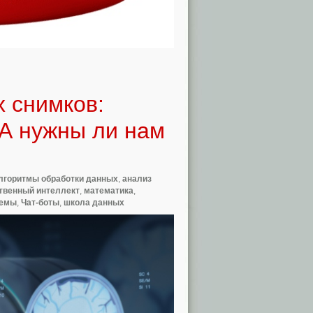
х снимков:
6. А нужны ли нам
лгоритмы обработки данных
,
анализ
твенный интеллект
,
математика
,
темы
,
Чат-боты
,
школа данных