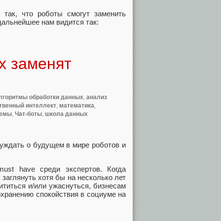
 так, что роботы смогут заменить
 дальнейшее нам видится так:
х заменят
лгоритмы обработки данных
,
анализ
твенный интеллект
,
математика
,
темы
,
Чат-боты
,
школа данных
уждать о будущем в мире роботов и
st have среди экспертов. Когда
 заглянуть хотя бы на несколько лет
ититься и/или ужаснуться, бизнесам
хранению спокойствия в социуме на