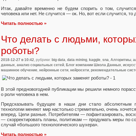
Итак, давайте временно не будем спорить о том, случится
человека или нет. Не случится — ок. Но, вот если случится, то
Читать полностью »
Что делать с людьми, которы
роботы?
2018-12-27
в 10:42
, рубрики:
big data
,
data mining
,
kaggle
,
sna
,
Алгоритмы
,
а
данных
,
анализ социальных сетей
,
Блог компании Школа Данных
,
искусс
машинное обучение
,
нейронные сети
,
нейросети
,
рекомендательные сис
В этой предновогодней публикации мы решили немного порасс
о роли человека в нем.
Предсказывать будущее в наши дни стало абсолютным mu
технологии меняют мир настолько стремительно, очень хочется
вперед. Цели разные. Потребителям — пофантазировать, восх
— скорректировать планы, политикам — продумать меры по со
случай «большого технологического шухера».
Читать полностью »