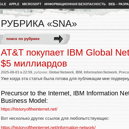
GLE
APPLE
MICROSOFT
ИНФОРМАЦИОННАЯ БЕЗОПАСНОСТЬ
ВЕБ – РАЗР
РУБРИКА «SNA»
AT&T покупает IBM Global Ne
$5 миллиардов
2025-08-03
в 22:59
, рубрики:
Global Network
,
IBM
,
Information Network
,
Precur
Уже когда эта статья была готова для публикации мне подверну
Precursor to the Internet, IBM Information Net
Business Model:
https://historyoftheinternet.net/
Вот несколько других ссылок для любопытствующих:
https://historyoftheinternet.net/information-network/