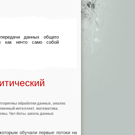
передачи данных общего
я как нечто само собой
итический
лгоритмы обработки данных
,
анализ
твенный интеллект
,
математика
,
темы
,
Чат-боты
,
школа данных
 которым обучали первые потоки на