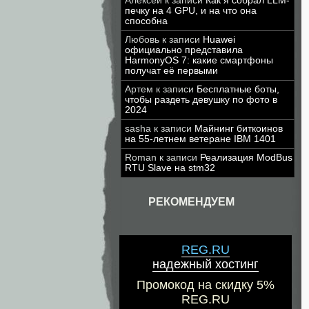
Алексей
к записи
Как я собрал LLM-
печку на 4 GPU, и на что она
способна
Любовь
к записи
Huawei
официально представила
HarmonyOS 7: какие смартфоны
получат её первыми
Артем
к записи
Бесплатные боты,
чтобы раздеть девушку по фото в
2024
sasha
к записи
Майнинг биткоинов
на 55-летнем ветеране IBM 1401
Roman
к записи
Реализация ModBus
RTU Slave на stm32
РЕКОМЕНДУЕМ
REG.RU
надежный хостинг
Промокод на скидку 5%
REG.RU