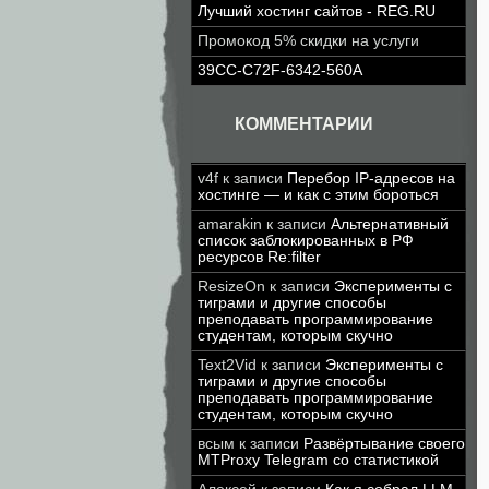
Лучший хостинг сайтов - REG.RU
Промокод 5% скидки на услуги
39CC-C72F-6342-560A
КОММЕНТАРИИ
v4f
к записи
Перебор IP-адресов на
хостинге — и как с этим бороться
amarakin
к записи
Альтернативный
список заблокированных в РФ
ресурсов Re:filter
ResizeOn
к записи
Эксперименты с
тиграми и другие способы
преподавать программирование
студентам, которым скучно
Text2Vid
к записи
Эксперименты с
тиграми и другие способы
преподавать программирование
студентам, которым скучно
всым
к записи
Развёртывание своего
MTProxy Telegram со статистикой