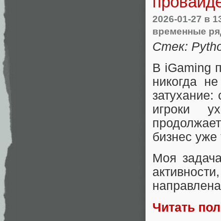
провайд
2026-01-27
в 1
временные р
Стек: Pytho
В iGaming 
никогда не
затухание:
игроки у
продолжает
бизнес уже 
Моя задача
активност
направлена
Читать по