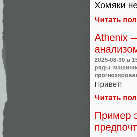
Хомяки не
Читать по
Athenix 
анализом
2025-08-30
в 1
ряды
,
машинн
прогнозирова
Привет!
Читать по
Пример э
предпочт