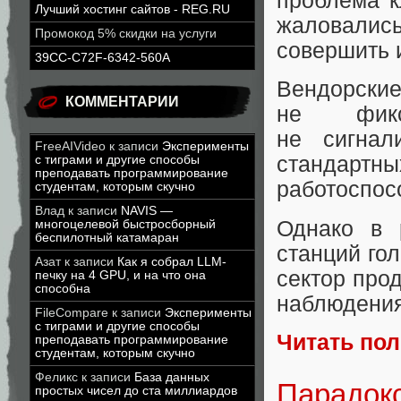
проблема к
Лучший хостинг сайтов - REG.RU
жаловались
Промокод 5% скидки на услуги
совершить 
39CC-C72F-6342-560A
Вендорс
КОММЕНТАРИИ
не фикс
не сигнал
FreeAIVideo
к записи
Эксперименты
стандарт
с тиграми и другие способы
преподавать программирование
работоспос
студентам, которым скучно
Влад
к записи
NAVIS —
Однако в 
многоцелевой быстросборный
беспилотный катамаран
станций гол
Азат
к записи
Как я собрал LLM-
сектор про
печку на 4 GPU, и на что она
способна
наблюдения
FileCompare
к записи
Эксперименты
с тиграми и другие способы
Читать по
преподавать программирование
студентам, которым скучно
Феликс
к записи
База данных
Парадок
простых чисел до ста миллиардов