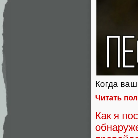
Когда ваш
Читать по
Как я по
обнаруже