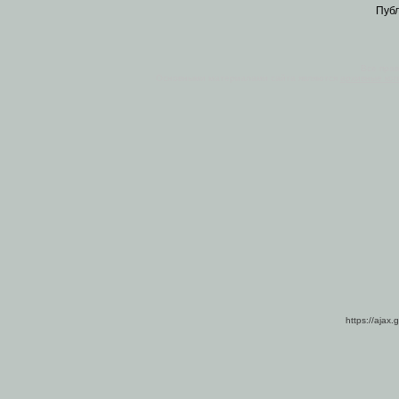
Пуб
Все пра
Основными материалами сайта являются
архивные ко
https://ajax.