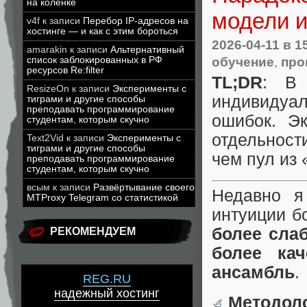
на коленке
модели 
v4f
к записи
Перебор IP-адресов на
хостинге — и как с этим бороться
2026-04-11
в 1
amarakin
к записи
Альтернативный
обучение
,
про
список заблокированных в РФ
ресурсов Re:filter
TL;DR
: В 
ResizeOn
к записи
Эксперименты с
индивидуа
тиграми и другие способы
преподавать программирование
ошибок. Э
студентам, которым скучно
отдельнос
Text2Vid
к записи
Эксперименты с
тиграми и другие способы
чем пул из
преподавать программирование
студентам, которым скучно
всым
к записи
Развёртывание своего
Недавно я
MTProxy Telegram со статистикой
интуиции б
более сла
РЕКОМЕНДУЕМ
более ка
ансамбль
.
REG.RU
надежный хостинг
Методоло