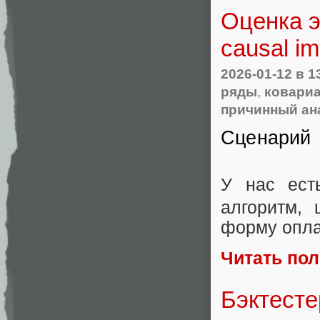
Оценка э
causal i
2026-01-12
в 1
ряды
,
ковари
причинный ан
Сценарий
У нас ест
алгоритм, 
форму опла
Читать по
Бэктесте