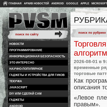
ГЛАВНАЯ
АРХИВ НОВОСТЕЙ
ANDROID
GOOGLE
APPLE
MICROSOF
РУБРИК
Торговля
НОВОСТИ
ПРОГРАММИРОВАНИЕ
алгорит
ИНФОРМАЦИОННАЯ БЕЗОПАСНОСТЬ
2026-08-01
в 9
ЭТО ИНТЕРЕСНО
временные р
НАУЧНО-ПОПУЛЯРНОЕ
торговые пат
ГАДЖЕТЫ И УСТРОЙСТВА ДЛЯ ГИКОВ
Как програ
ТЕКУЧКА
описания т
JAVASCRIPT
DIY ИЛИ СДЕЛАЙ САМ
«Левое пле
ГАДЖЕТЫ
правым».
ANDROID