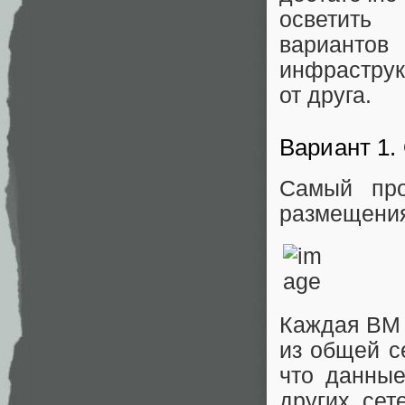
осветить
вариант
инфраструк
от друга.
Вариант 1.
Самый про
размещени
Каждая ВМ 
из общей с
что данны
других сет