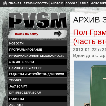
ГЛАВНАЯ
АРХИВ НОВОСТЕЙ
ANDROID
GOOGLE
APPLE
MICROSOF
АРХИВ З
Пол Грэм
(часть в
НОВОСТИ
2013-01-22
в 2
ПРОГРАММИРОВАНИЕ
Идеи для стар
ИНФОРМАЦИОННАЯ БЕЗОПАСНОСТЬ
ЭТО ИНТЕРЕСНО
НАУЧНО-ПОПУЛЯРНОЕ
ГАДЖЕТЫ И УСТРОЙСТВА ДЛЯ ГИКОВ
ТЕКУЧКА
JAVASCRIPT
DIY ИЛИ СДЕЛАЙ САМ
ГАДЖЕТЫ
ANDROID