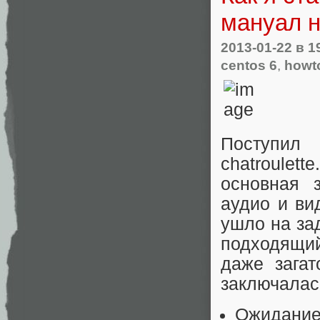
мануал н
2013-01-22
в 1
centos 6
,
howt
Поступил
chatroulett
основная 
аудио и ви
ушло на за
подходящий
даже загат
заключалас
Ожидание