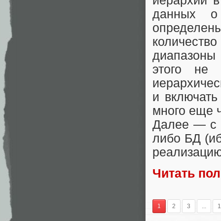
иерархии 
данных о
определе
количеств
диапазоны 
этого не 
иерархическ
и включать
много еще 
Далее — с 
либо БД (иб
реализацию
Читать по
1
2
3
...
1