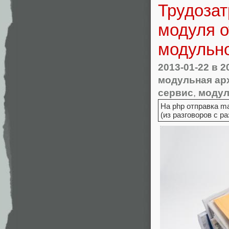
Трудозат
модуля о
модульно
2013-01-22
в 2
модульная ар
сервис
,
модул
На php отправка ma
(из разговоров с 