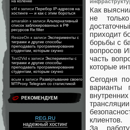
инфраструкту
на коленке
Как выясни
v4f
к записи
Перебор IP-адресов на
хостинге — и как с этим бороться
не тольк
amarakin
к записи
Альтернативный
достаточн
список заблокированных в РФ
ресурсов Re:filter
приходит б
ResizeOn
к записи
Эксперименты с
борьбы с б
тиграми и другие способы
преподавать программирование
вопросов И
студентам, которым скучно
часть вопр
Text2Vid
к записи
Эксперименты с
тиграми и другие способы
которые инт
преподавать программирование
студентам, которым скучно
Сегодня по
всым
к записи
Развёртывание своего
MTProxy Telegram со статистикой
варианты 
внутренни
РЕКОМЕНДУЕМ
трансляци
безопасн
REG.RU
клиентов.
надежный хостинг
За работ