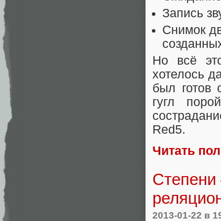
Запись зв
Снимок дв
созданны
Но всё эт
хотелось д
был готов 
гугл поро
сострадани
Red5.
Читать по
Степени 
реляцио
2013-01-22
в 1