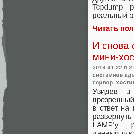
Tcpdump р
реальный р
Читать по
И снова
мини-хос
2013-01-22
в 2
системное ад
сервер
,
хости
Увидев в
презренны
в ответ на 
разверну
LAMP'у, 
данный пост