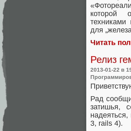
«Фотореали
которой 
техниками
для „железа
Читать по
Релиз ге
2013-01-22
в 1
Программиро
Приветству
Рад сообщи
затишья, 
надеяться,
3, rails 4).