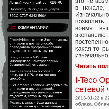
это не воз
Лучший хостинг сайтов - REG.RU
в начале,
Промокод 5% скидки на услуги
Изначально
39CC-C72F-6342-560A
позволить
время выс
КОММЕНТАРИИ
экспанси
FreeAIVideo
к записи
Эксперименты
постепенно
с тиграми и другие способы
преподавать программирование
какая-то р
студентам, которым скучно
изначально
Влад
к записи
NAVIS —
многоцелевой быстросборный
Читать по
беспилотный катамаран
Азат
к записи
Как я собрал LLM-
печку на 4 GPU, и на что она
I-Teco O
способна
FileCompare
к записи
Эксперименты
сетевой 
с тиграми и другие способы
преподавать программирование
студентам, которым скучно
2013-01-22
в 2
Феликс
к записи
База данных
облака
,
Облач
простых чисел до ста миллиардов