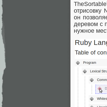
TheSortable
отрисовку 
он позволя
деревом с 
нужное мес