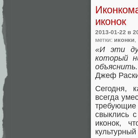
Иконкома
иконок
2013-01-22
в 2
метки:
иконки
,
«И эти ду
который н
объяснить.
Джеф Раски
Сегодня, 
всегда уме
требующие 
свыклись с
иконок, ч
культурный