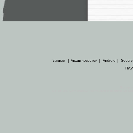
Главная
|
Архив новостей
|
Android
|
Google
Пуб
Все пра
Основными материалами сайта являются
архивные ко