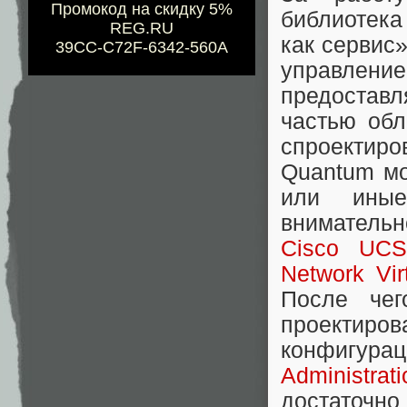
Промокод на скидку 5%
библиотека
REG.RU
как сервис
39CC-C72F-6342-560A
управлени
предоставл
частью обл
спроектир
Quantum мо
или иные
внимательн
Cisco UCS
Network Vir
После чег
проектиров
конфигура
Administra
достаточно