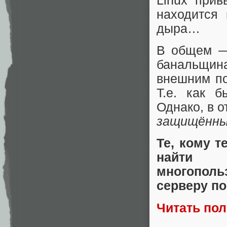
Linux прив
находится 
дыра…
В общем — 
банальщина
внешним по
Т.е. как б
Однако, в о
защищённ
Те, кому т
найти 
многополь
серверу по
Читать по