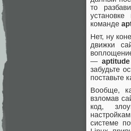
то разбав
установке
команде
apt
Нет, ну ко
движки са
воплощение
—
aptitude
забудьте о
поставьте 
Вообще, к
взломав са
код, зло
настройка
системе по