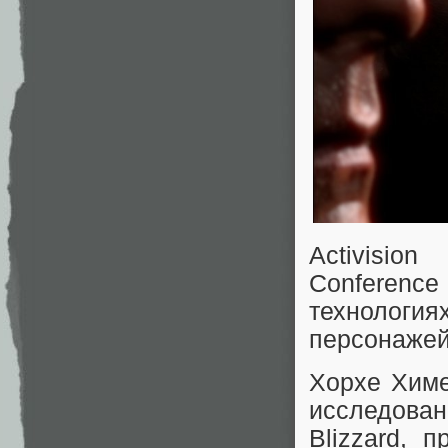
Activisio
Conference
технологи
персонажей
Хорхе Химе
исследован
Blizzard, 