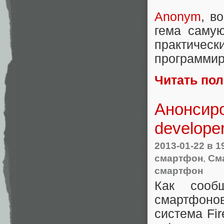
Anonym
, в
гема самую
практичес
программир
Читать по
Анонсиро
develope
2013-01-22
в 1
смартфон
,
См
смартфон
Как соо
смартфоно
система Fi