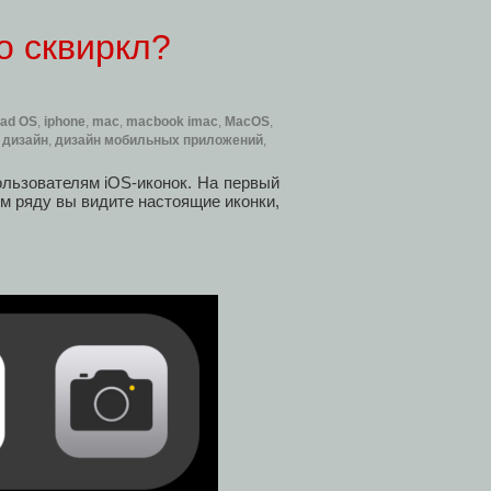
о сквиркл?
Pad OS
,
iphone
,
mac
,
macbook imac
,
MacOS
,
,
дизайн
,
дизайн мобильных приложений
,
ользователям iOS-иконок. На первый
ом ряду вы видите настоящие иконки,