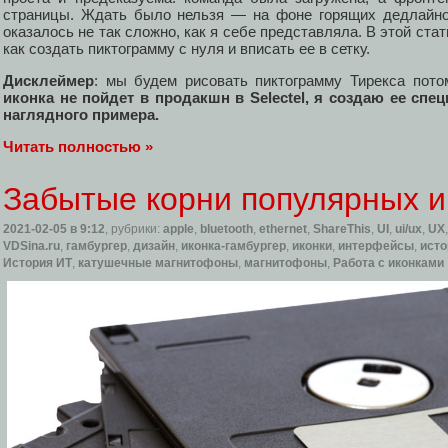
страницы. Ждать было нельзя — на фоне горящих дедлайнов
оказалось не так сложно, как я себе представляла. В этой ста
как создать пиктограмму с нуля и вписать ее в сетку.
Дисклеймер
: мы будем рисовать пиктограмму Тирекса пото
иконка не пойдет в продакшн в Selectel, я создаю ее спе
наглядного примера.
Читать полностью »
Забытые корни популярных и
2021-02-05
в 9:12
, рубрики:
apple
,
bluetooth
,
ethernet
,
ShareThis
,
UI
,
ui/ux
,
UX
VDSina.ru
,
гамбургер
,
дизайн
,
иконка-гамбургер
,
иконки
,
интерфейсы
,
исто
История ИТ
,
катушечные магнитофоны
,
магнитофоны
,
Работа с иконками