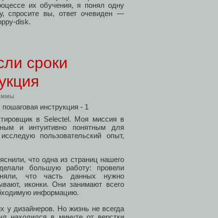
роцессе их обучения, я понял одну
спросите вы, ответ очевиден —
ppy-disk.
сли сроки
укция
аммы
ировщик в Selectel. Моя миссия в
ым и интуитивно понятным для
исследую пользовательский опыт,
яснили, что одна из страниц нашего
делали большую работу: провели
няли, что часть данных нужно
ывают, иконки. Они занимают всего
обходимую информацию.
х у дизайнеров. Но жизнь не всегда
нд находился в минуте от верстки