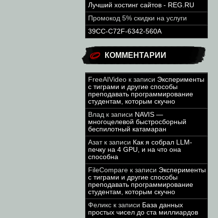
Лучший хостинг сайтов - REG.RU
Промокод 5% скидки на услуги
39CC-C72F-6342-560A
КОММЕНТАРИИ
FreeAIVideo
к записи
Эксперименты
с тиграми и другие способы
преподавать программирование
студентам, которым скучно
Влад
к записи
NAVIS —
многоцелевой быстросборный
беспилотный катамаран
Азат
к записи
Как я собрал LLM-
печку на 4 GPU, и на что она
способна
FileCompare
к записи
Эксперименты
с тиграми и другие способы
преподавать программирование
студентам, которым скучно
Феликс
к записи
База данных
простых чисел до ста миллиардов