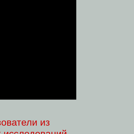
зователи из
х исследований