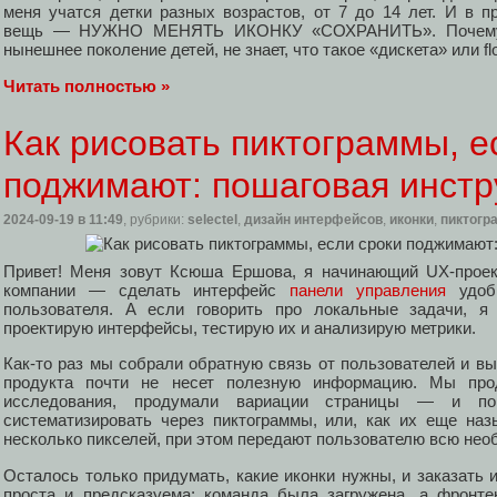
меня учатся детки разных возрастов, от 7 до 14 лет. И в п
вещь — НУЖНО МЕНЯТЬ ИКОНКУ «СОХРАНИТЬ». Почему, 
нынешнее поколение детей, не знает, что такое «дискета» или flo
Читать полностью »
Как рисовать пиктограммы, е
поджимают: пошаговая инстр
2024-09-19
в 11:49
, рубрики:
selectel
,
дизайн интерфейсов
,
иконки
,
пиктогр
Привет! Меня зовут Ксюша Ершова, я начинающий UX-проект
компании — сделать интерфейс
панели управления
удобн
пользователя. А если говорить про локальные задачи, я 
проектирую интерфейсы, тестирую их и анализирую метрики.
Как-то раз мы собрали обратную связь от пользователей и вы
продукта почти не несет полезную информацию. Мы про
исследования, продумали вариации страницы — и по
систематизировать через пиктограммы, или, как их еще наз
несколько пикселей, при этом передают пользователю всю не
Осталось только придумать, какие иконки нужны, и заказать и
проста и предсказуема: команда была загружена, а фронте