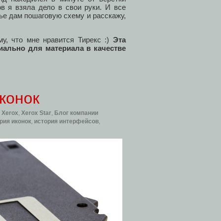
 я взяла дело в свои руки. И все
тье дам пошаговую схему и расскажу,
му, что мне нравится Тирекс :)
Эта
циально для материала в качестве
конок
,
Xerox
,
Xerox Star
,
Блог компании
рия иконок
,
история интерфейсов
,