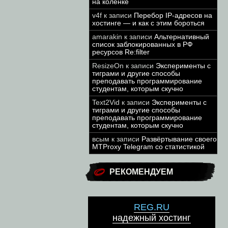
на коленке
v4f
к записи
Перебор IP-адресов на
хостинге — и как с этим бороться
amarakin
к записи
Альтернативный
список заблокированных в РФ
ресурсов Re:filter
ResizeOn
к записи
Эксперименты с
тиграми и другие способы
преподавать программирование
студентам, которым скучно
Text2Vid
к записи
Эксперименты с
тиграми и другие способы
преподавать программирование
студентам, которым скучно
всым
к записи
Развёртывание своего
MTProxy Telegram со статистикой
РЕКОМЕНДУЕМ
REG.RU
надежный хостинг