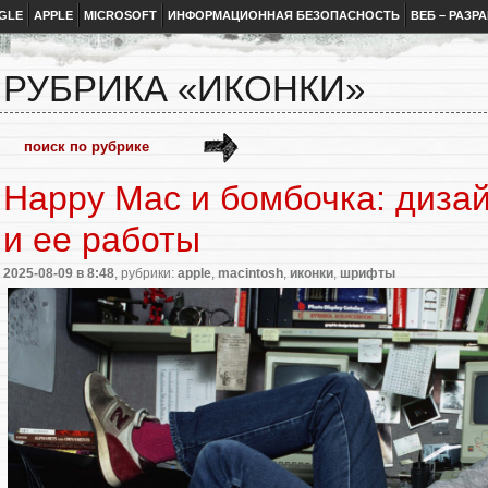
GLE
APPLE
MICROSOFT
ИНФОРМАЦИОННАЯ БЕЗОПАСНОСТЬ
ВЕБ – РАЗР
РУБРИКА «ИКОНКИ»
Happy Mac и бомбочка: диза
и ее работы
2025-08-09
в 8:48
, рубрики:
apple
,
macintosh
,
иконки
,
шрифты