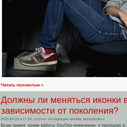
Читать полностью »
Должны ли меняться иконки в
зависимости от поколения?
2025-04-26
в 17:19
, рубрики:
ассоциации
,
иконки
,
интерфейсы
Всем привет, кроме работы DevOps-инженером, я преподаю в 