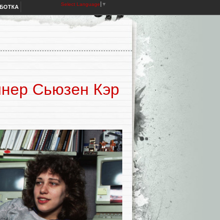
Select Language
▼
АБОТКА
йнер Сьюзен Кэр