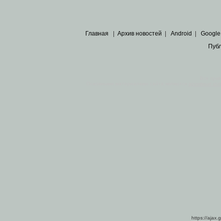
Главная
|
Архив новостей
|
Android
|
Google
Пуб
Все пра
Основными материалами сайта являются
архивные ко
https://ajax.