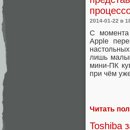
процессо
2014-01-22
в 1
С момента 
Apple пер
настольны
лишь малыш
мини-ПК ку
при чём уж
Читать по
Toshiba