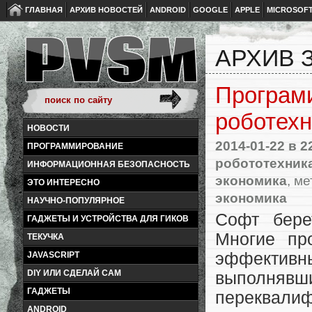
ГЛАВНАЯ
АРХИВ НОВОСТЕЙ
ANDROID
GOOGLE
APPLE
MICROSOF
АРХИВ З
Програми
роботехн
НОВОСТИ
2014-01-22
в 2
ПРОГРАММИРОВАНИЕ
робототехник
ИНФОРМАЦИОННАЯ БЕЗОПАСНОСТЬ
экономика
, ме
ЭТО ИНТЕРЕСНО
экономика
НАУЧНО-ПОПУЛЯРНОЕ
Софт бере
ГАДЖЕТЫ И УСТРОЙСТВА ДЛЯ ГИКОВ
Многие пр
ТЕКУЧКА
эффективн
JAVASCRIPT
DIY ИЛИ СДЕЛАЙ САМ
выполнявш
ГАДЖЕТЫ
переквали
ANDROID