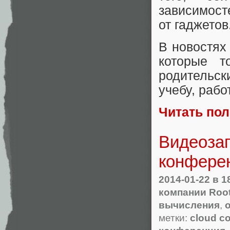
зависимост
от гаджетов
В новостях
которые т
родительск
учебу, рабо
Читать по
Видеозап
конфере
2014-01-22
в 1
компании Roo
вычисления
,
метки:
cloud c