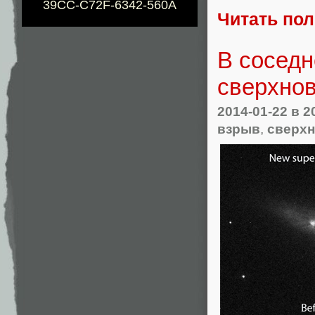
39CC-C72F-6342-560A
Читать по
В соседн
сверхнов
2014-01-22
в 2
взрыв
,
сверх