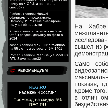
Алексей
к записи
Как я собрал LLM-
печку на 4 GPU, и на что она
способна
Любовь
к записи
Huawei
официально представила
HarmonyOS 7: какие смартфоны
получат её первыми
На Хабр
Артем
к записи
Бесплатные боты,
межплане
чтобы раздеть девушку по фото в
исследова
2024
sasha
к записи
Майнинг биткоинов
вышел из р
на 55-летнем ветеране IBM 1401
демонстрац
Roman
к записи
Реализация ModBus
RTU Slave на stm32
Само соб
видеозап
РЕКОМЕНДУЕМ
максималь
показав, г
REG.RU
Кроме того,
надежный хостинг
в отлично
Промокод на скидку 5%
бездействи
REG.RU