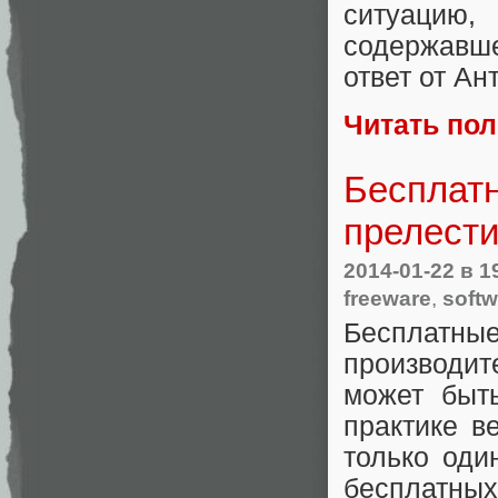
ситуацию
содержавше
ответ от А
Читать по
Бесплатн
прелест
2014-01-22
в 1
freeware
,
softw
Бесплатн
производит
может быт
практике в
только оди
бесплатны