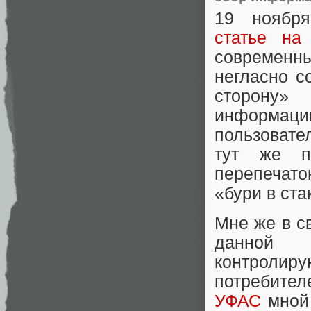
19 ноября
статье на
современ
негласно с
сторон
информа
пользовате
тут же п
перепечато
«бури в ста
Мне же в с
данной 
контролир
потребител
УФАС
мной 