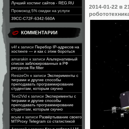
Лучший хостинг сайтов - REG.RU
2014-01-22
в 2
Промокод 5% скидки на услуги
робототехник
39CC-C72F-6342-560A
КОММЕНТАРИИ
v4f
к записи
Перебор IP-адресов на
хостинге — и как с этим бороться
amarakin
к записи
Альтернативный
список заблокированных в РФ
ресурсов Re:filter
ResizeOn
к записи
Эксперименты с
тиграми и другие способы
преподавать программирование
студентам, которым скучно
Text2Vid
к записи
Эксперименты с
тиграми и другие способы
преподавать программирование
студентам, которым скучно
всым
к записи
Развёртывание своего
MTProxy Telegram со статистикой