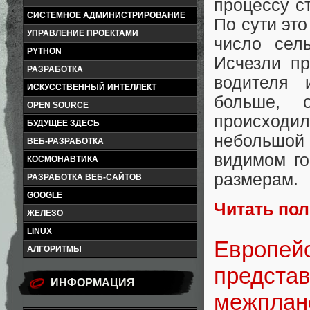
процессу ст
СИСТЕМНОЕ АДМИНИСТРИРОВАНИЕ
По сути это
УПРАВЛЕНИЕ ПРОЕКТАМИ
число сель
PYTHON
Исчезли пр
РАЗРАБОТКА
водителя 
ИСКУССТВЕННЫЙ ИНТЕЛЛЕКТ
больше, 
OPEN SOURCE
происход
БУДУЩЕЕ ЗДЕСЬ
небольшой 
ВЕБ-РАЗРАБОТКА
видимом го
КОСМОНАВТИКА
размерам.
РАЗРАБОТКА ВЕБ-САЙТОВ
GOOGLE
Читать по
ЖЕЛЕЗО
LINUX
Европейс
АЛГОРИТМЫ
предста
ИНФОРМАЦИЯ
межплане