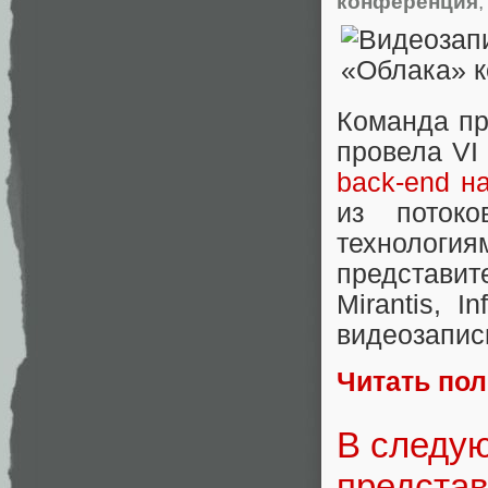
конференция
Команда п
провела V
back-end н
из поток
технологи
представите
Mirantis, 
видеозапис
Читать по
В следу
представ