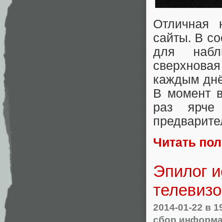
Отличная 
сайты. В с
для набл
сверхновая
каждым днё
В момент в
раз ярче 
предварит
Читать по
Эпилог 
телевиз
2014-01-22
в 1
сбор информ