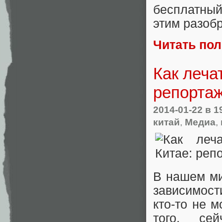
бесплатный
этим разобр
Читать по
Как леча
репорта
2014-01-22
в 1
китай
,
Медиа
,
В нашем ми
зависимост
кто-то не 
того, се