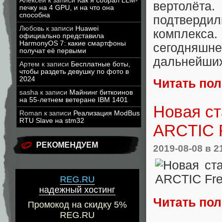
Алексей
к записи
Как я собрал LLM-
вертолёта
печку на 4 GPU, и на что она
способна
подтверди
Любовь
к записи
Huawei
комплекса
официально представила
HarmonyOS 7: какие смартфоны
сегодняшн
получат её первыми
дальнейших
Артем
к записи
Бесплатные боты,
чтобы раздеть девушку по фото в
2024
Читать по
sasha
к записи
Майнинг биткоинов
на 55-летнем ветеране IBM 1401
Новая ст
Roman
к записи
Реализация ModBus
RTU Slave на stm32
ARCTIC F
РЕКОМЕНДУЕМ
2019-08-08
в 2
REG.RU
надежный хостинг
Читать по
Промокод на скидку 5%
REG.RU