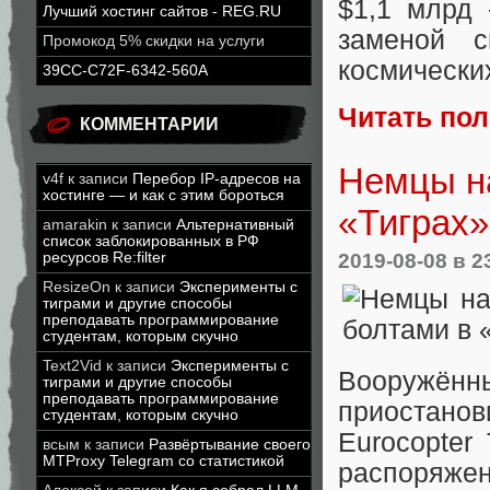
$1,1 млрд 
Лучший хостинг сайтов - REG.RU
заменой с
Промокод 5% скидки на услуги
космически
39CC-C72F-6342-560A
Читать по
КОММЕНТАРИИ
Немцы н
v4f
к записи
Перебор IP-адресов на
хостинге — и как с этим бороться
«Тиграх»
amarakin
к записи
Альтернативный
список заблокированных в РФ
2019-08-08
в 2
ресурсов Re:filter
ResizeOn
к записи
Эксперименты с
тиграми и другие способы
преподавать программирование
студентам, которым скучно
Text2Vid
к записи
Эксперименты с
Вооружённ
тиграми и другие способы
преподавать программирование
приостан
студентам, которым скучно
Eurocopter
всым
к записи
Развёртывание своего
MTProxy Telegram со статистикой
распоряже