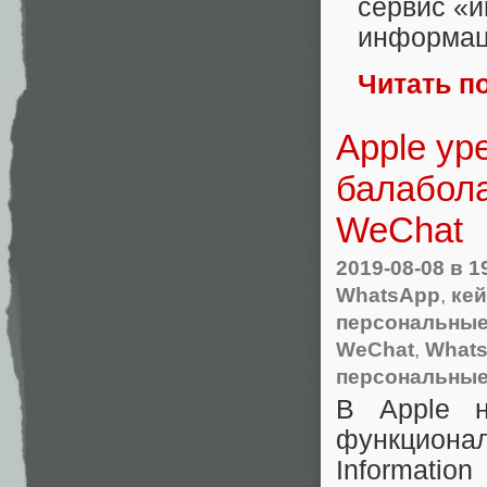
сервис «и
информа
Читать п
Apple ур
балабола
WeChat
2019-08-08
в 1
WhatsApp
,
ке
персональные
WeChat
,
What
персональные
В Apple н
функциона
Informatio