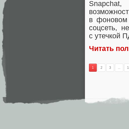
Snapchat
,
возможнос
в фоновом
соцсеть
,
н
с утечкой П
Читать по
1
2
3
...
1