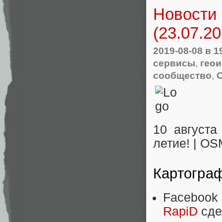
Новости 
(23.07.2
2019-08-08
в 1
сервисы
,
гео
сообщество
,
10 августа
летие! | OS
Картогра
Facebook
RapiD
сде