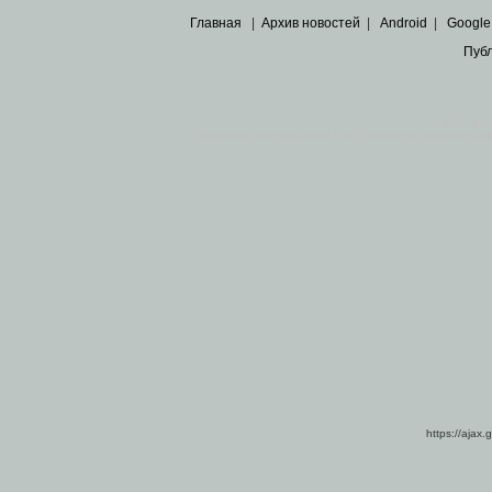
Главная
|
Архив новостей
|
Android
|
Google
Пуб
Все пра
Основными материалами сайта являются
архивные ко
https://ajax.