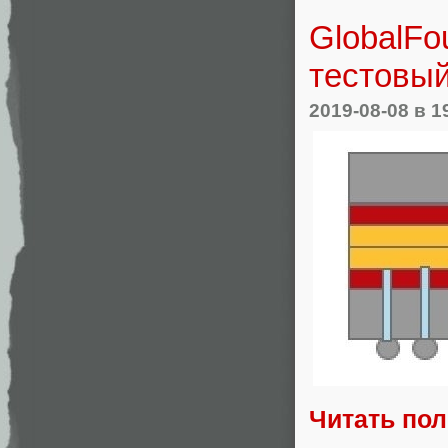
GlobalFo
тестовый
2019-08-08
в 1
Читать по