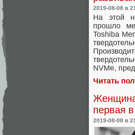
2019-08-08
в 2
На этой н
прошло ме
Toshiba Me
твердоте
Производит
твердотель
NVMe, пред
Читать по
Женщина-
первая в
2019-08-08
в 2