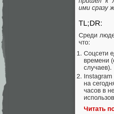
пришел к 
ими сразу ж
TL;DR:
Среди люде
что:
Соцсети е
времени (
случаев).
Instagra
на сегодн
часов в н
использо
Читать п