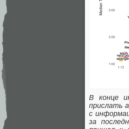
В конце и
прислать а
с информац
за послед