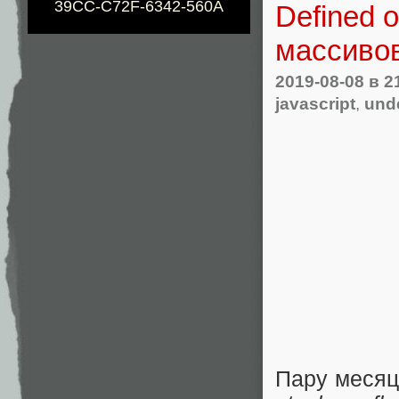
39CC-C72F-6342-560A
Defined 
массивов
2019-08-08
в 2
javascript
,
und
Пару месяц