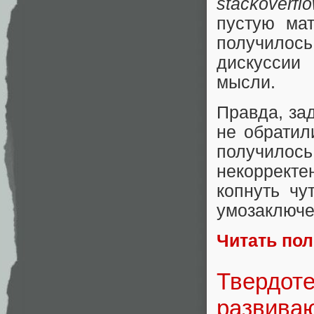
stackoverfl
пустую ма
получилось
дискуссии
мысли.
Правда, зад
не обратил
получилось
некорректе
копнуть чу
умозаключе
Читать по
Твердоте
развиваю