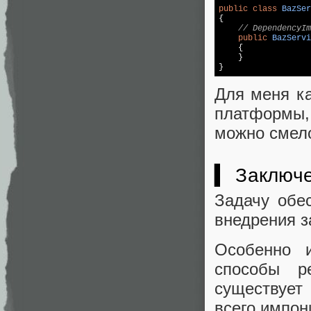
public
class
BazSer
{

// DependencyIm
public
BazServi
{

    }

Для меня ка
платформы,
можно смело
▍ Заключ
Задачу обе
внедрения з
Особенно и
способы р
существует
всего импони