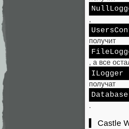
NullLogg
,
UsersCon
получит
FileLogg
, а все ост
ILogger
получат
Database
.
▍ Castle 