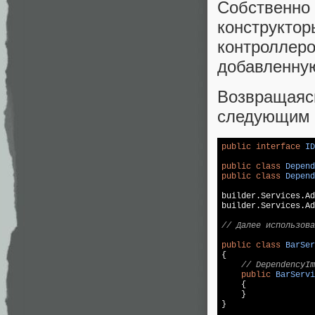
Собственно
конструкт
контролл
добавленную
Возвращая
следующим 
public
interface
ID
public
class
Depend
public
class
Depend
builder.Services.Ad
builder.Services.Ad
// Далее использова
public
class
BarSer
{

// DependencyIm
public
BarServi
{

    }

}
