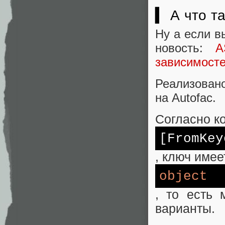
▍ А что т
Ну а если в
новость:
A
зависимост
Реализован
на Autofac.
Согласно ко
[FromKey
, ключ имее
object
, то есть 
варианты.