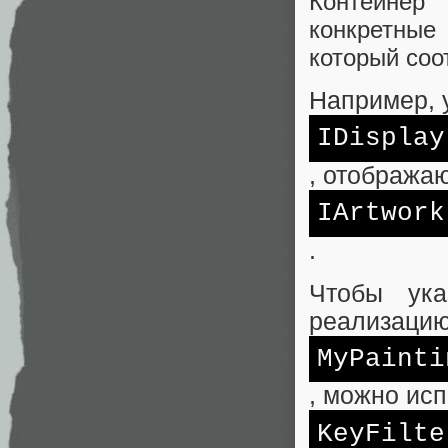
Контейнер 
конкретные
который соо
Например, у
IDisplay
, отобража
IArtwork
.
Чтобы ука
реализаци
MyPainti
, можно исп
KeyFilte