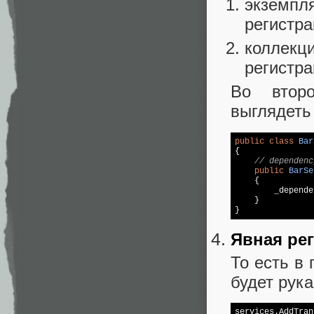
экземпля
регистра
коллекци
регистра
Во второ
выглядеть
public
class
Bar
{

// dependenc
public
BarSe
{

        _depende
    }

Явная ре
То есть в
будет рук
services.AddTran