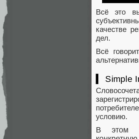
Всё это вы
субъективн
качестве р
дел.
Всё говори
альтернатив
▍ Simple I
Словосочет
зарегистр
потребител
условию.
В этом к
конкретн