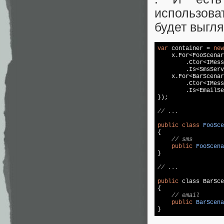
использова
будет выгл
var
 container = 
new
    x.For<FooScenar
        .Ctor<IMess
        .Is<SmsServ
    x.For<BarScenar
        .Ctor<IMess
        .Is<EmailSe
});

// ...
public
class
FooSce
{

// sms
public
FooScena
}

// ...
public
{

// email
public
BarScena