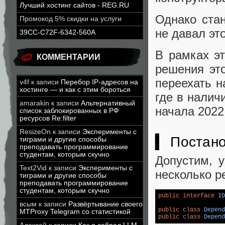
Лучший хостинг сайтов - REG.RU
Однако ста
Промокод 5% скидки на услуги
не давал эт
39CC-C72F-6342-560A
В рамках э
КОММЕНТАРИИ
решения это
переехать н
v4f
к записи
Перебор IP-адресов на
хостинге — и как с этим бороться
где в налич
amarakin
к записи
Альтернативный
начала 2022
список заблокированных в РФ
ресурсов Re:filter
ResizeOn
к записи
Эксперименты с
▍ Постано
тиграми и другие способы
преподавать программирование
студентам, которым скучно
Допустим, 
Text2Vid
к записи
Эксперименты с
несколько р
тиграми и другие способы
преподавать программирование
студентам, которым скучно
public
interface
ID
всым
к записи
Развёртывание своего
public
class
Depend
MTProxy Telegram со статистикой
public
class
Depend