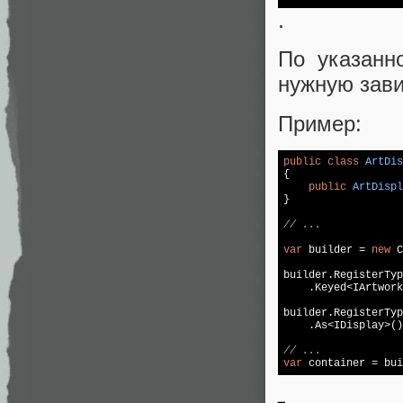
.
По указанн
нужную зави
Пример:
public
class
ArtDis
{

public
ArtDispl
}

// ...
var
 builder = 
new
 C
builder.RegisterTyp
    .Keyed<IArtwork
builder.RegisterTyp
    .As<IDisplay>()
// ...
var