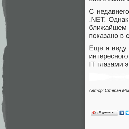
С недавнег
.NET. Однак
ближайшем б
показано в с
Ещё я веду
интересного
IT глазами э
Автор: Степан Ми
Поделиться…