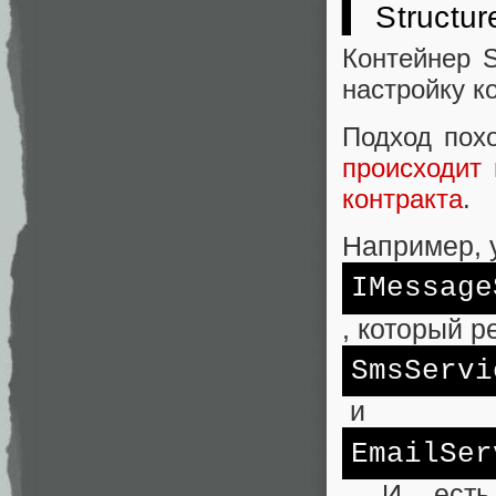
▍ Structu
Контейнер S
настройку к
Подход похо
происходит 
контракта
.
Например, 
IMessage
, который р
SmsServi
и
EmailSer
. И есть