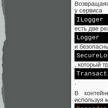
Возвращаяс
у сервиса
ILogger
есть две р
Logger
и безопасн
SecureLo
, который т
Transact
.
В контейн
используя 