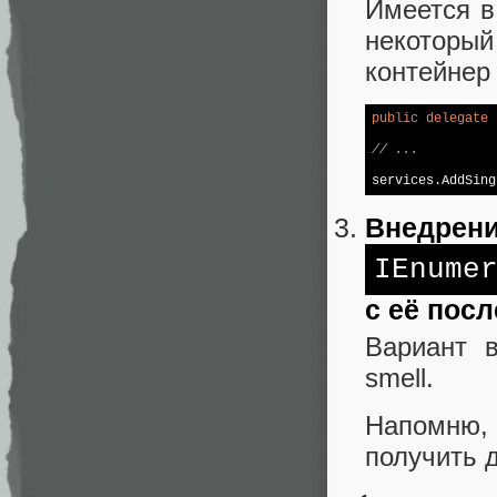
Имеется в
некоторый
контейнер 
public
delegate
 
// ...
Внедрени
IEnume
с её пос
Вариант 
smell.
Напомню,
получить 