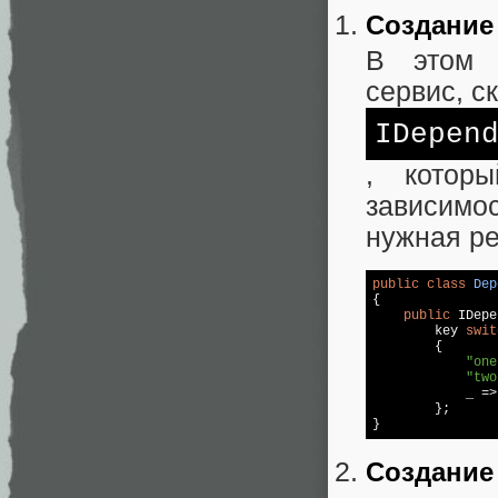
Создание
В этом 
сервис, с
IDepen
, котор
зависимос
нужная ре
public
class
Dep
{

public
 IDepe
        key 
swit
        {

"one
"two
            _ =>
        };

Создание 