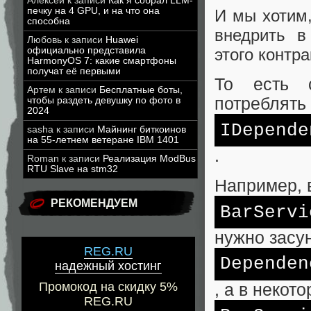
Алексей
к записи
Как я собрал LLM-
печку на 4 GPU, и на что она
И мы хотим,
способна
внедрить в
Любовь
к записи
Huawei
этого контра
официально представила
HarmonyOS 7: какие смартфоны
получат её первыми
То есть с
Артем
к записи
Бесплатные боты,
потреблять
чтобы раздеть девушку по фото в
2024
IDepende
sasha
к записи
Майнинг биткоинов
на 55-летнем ветеране IBM 1401
.
Roman
к записи
Реализация ModBus
RTU Slave на stm32
Например, 
РЕКОМЕНДУЕМ
BarServi
нужно засу
REG.RU
Dependen
надежный хостинг
Промокод на скидку 5%
, а в некот
REG.RU