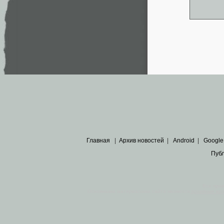
Главная
|
Архив новостей
|
Android
|
Google
Пуб
Все пра
Основными материалами сайта являются
архивные ко