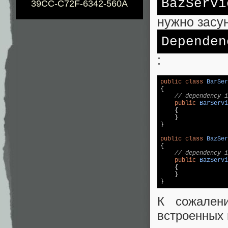
BazServi
39CC-C72F-6342-560A
нужно засу
Dependen
:
public
class
BarSer
{

// dependency i
public
BarServi
{

    }

}

public
class
BazSer
{

// dependency i
public
BazServi
{

    }

К сожалени
встроенных 