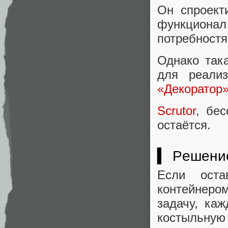
Он спроект
функционал
потребностя
Однако така
для реали
«Декоратор
Scrutor
, бес
остаётся.
▍ Решение
Если оста
контейнеро
задачу, ка
костыльную 